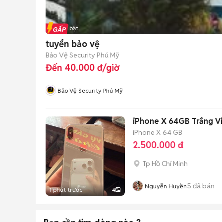
Tin nổi bật
tuyển bảo vệ
Bảo Vệ Security Phú Mỹ
Đến 40.000 đ/giờ
Bảo Vệ Security Phú Mỹ
iPhone X 64GB Trắng V
iPhone X
64 GB
2.500.000 đ
Tp Hồ Chí Minh
5
đã bán
Nguyễn Huyền
1 phút trước
4