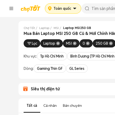
Toàn quốc
Chợ Tốt
Laptop
MSI
Laptop MSI250 GB
Mua Bán Laptop MSI 250 GB Cũ & Mới Chính Hã
Lọc
Laptop
MSI
0
250 GB
Khu vực:
Tp Hồ Chí Minh
Bình Dương (TP Hồ Chí Minh
Dòng:
Gaming Thin GF
GL Series
Siêu thị điện tử
Tất cả
Cá nhân
Bán chuyên