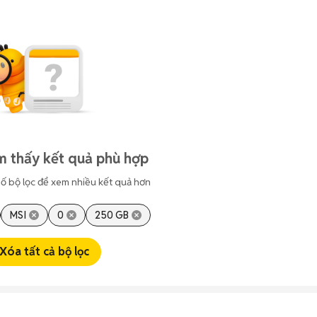
m thấy kết quả phù hợp
ố bộ lọc để xem nhiều kết quả hơn
MSI
0
250 GB
Xóa tất cả bộ lọc