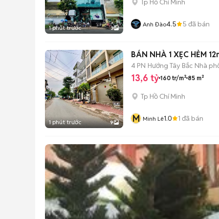
Tp Hồ Chí Minh
4.5
5
đã bán
Anh Đào
1 phút trước
3
BÁN NHÀ 1 XẸC HẺM 12m
4 PN
Hướng Tây Bắc
Nhà phố
13,6 tỷ
160 tr/m²
85 m²
Tp Hồ Chí Minh
M
1.0
1
đã bán
Minh Lê
1 phút trước
9