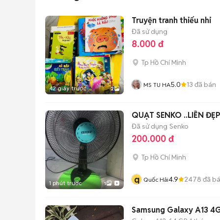
Truyện tranh thiếu nhi
Đã sử dụng
8.000 đ
Tp Hồ Chí Minh
5.0
13
đã bán
MS TU HA
42 giây trước
2
QUẠT SENKO ..LIỀN ĐẸP
Đã sử dụng
Senko
200.000 đ
Tp Hồ Chí Minh
q
4.9
2478
đã b
Quốc Hải
1 phút trước
1
Samsung Galaxy A13 4G