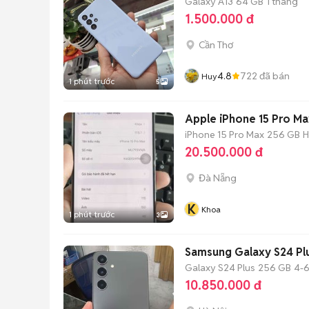
Galaxy A13
64 GB
1 tháng
1.500.000 đ
Cần Thơ
4.8
722
đã bán
Huy
1 phút trước
5
Apple iPhone 15 Pro M
iPhone 15 Pro Max
256 GB
H
20.500.000 đ
Đà Nẵng
K
Khoa
1 phút trước
3
Samsung Galaxy S24 Pl
Galaxy S24 Plus
256 GB
4-6
10.850.000 đ