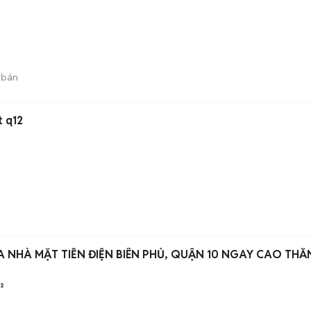
 bán
t q12
 NHÀ MẶT TIỀN ĐIỆN BIÊN PHỦ, QUẬN 10 NGAY CAO TH
²