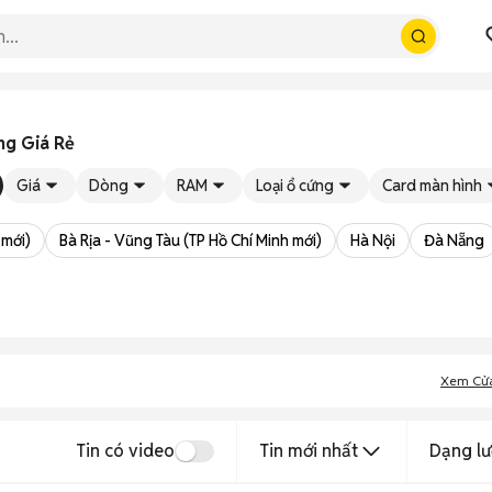
ng Giá Rẻ
Giá
Dòng
RAM
Loại ổ cứng
Card màn hình
 mới)
Bà Rịa - Vũng Tàu (TP Hồ Chí Minh mới)
Hà Nội
Đà Nẵng
Xem Cử
Tin có video
Tin mới nhất
Dạng lư