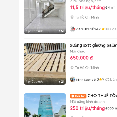
2 PN
Nhà ngõ, hẻm
11,5 triệu/tháng
64 m²
Tp Hồ Chí Minh
4.8
307
đã
CAO NGUYỄN
1 phút trước
9
xưởng sxtt giường palle
Mới
Khác
650.000 đ
Tp Hồ Chí Minh
5.0
9
đã bán
Minh Suong
1 phút trước
5
CHO THUÊ TÒA
Mặt bằng kinh doanh
250 triệu/tháng
2000 m