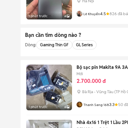
Hà Nội
4.5
826
đã b
Lê Khuyến
1 phút trước
6
Bạn cần tìm
dòng
nào ?
Dòng:
Gaming Thin GF
GL Series
Bộ sạc pin Makita 9A 3A
Mới
2.700.000 đ
Bà Rịa - Vũng Tàu
(
TP Hồ 
3.3
50
đã
Thanh Sang 168
1 phút trước
6
Nhà 4x16 1 Trệt 1 Lầu 2