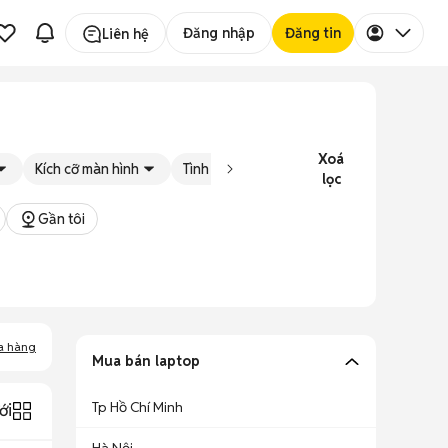
Đăng nhập
Đăng tin
Liên hệ
Xoá
Kích cỡ màn hình
Tình trạng
Đăng bởi
lọc
Gần tôi
a hàng
Mua bán laptop
Tp Hồ Chí Minh
ới