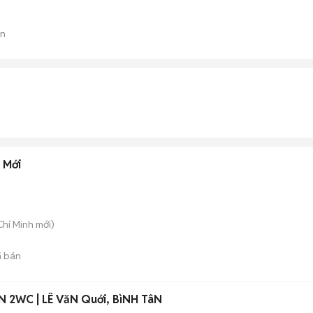
án
 Mới
Chí Minh
mới)
 bán
PN 2WC | LÊ VăN Quới, BìNH TâN