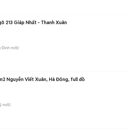
gõ 213 Giáp Nhất - Thanh Xuân
g Đình
mới)
m2 Nguyễn Viết Xuân, Hà Đông, full đồ
ỹ
mới)