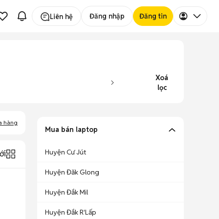
Đăng nhập
Đăng tin
Liên hệ
Xoá
lọc
a hàng
Mua bán laptop
Huyện Cư Jút
ới
Huyện Đăk Glong
Huyện Đắk Mil
Huyện Đắk R'Lấp