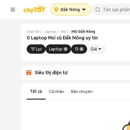
Đắk Nông
Chợ Tốt
Laptop
MSI
MSI Đắk Nông
0 Laptop Msi cũ Đắk Nông uy tín
Lọc
Laptop
13
Giá
Siêu thị điện tử
Tất cả
Cá nhân
Bán chuyên