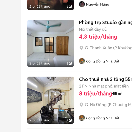
Nguyễn Hưng
2 phút trước
3
Phòng trọ Studio gần n
Nội thất đầy đủ
4,3 triệu/tháng
Q. Thanh Xuân
(
P. Khươn
Cộng Đồng Nhà Đất
2 phút trước
3
Cho thuê nhà 3 tầng 55
2 PN
Nhà mặt phố, mặt tiền
8 triệu/tháng
55 m²
Q. Hà Đông
(
P. Chương M
Cộng Đồng Nhà Đất
2 phút trước
4