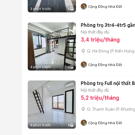
Cộng Đồng Nhà Đất
3 phút trước
5
Phòng trọ 3tr4-4tr5 gầ
Nội thất đầy đủ
3,4 triệu/tháng
Q. Hà Đông
(
P. Kiến Hưng
Cộng Đồng Nhà Đất
4 phút trước
2
Phòng trọ Full nội thất
Nội thất đầy đủ
5,2 triệu/tháng
Q. Thanh Xuân
(
P. Khươn
Cộng Đồng Nhà Đất
4 phút trước
5