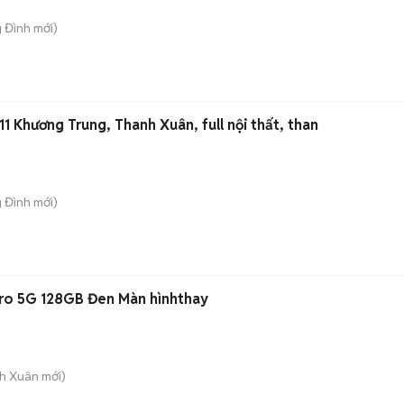
g Đình
mới)
1 Khương Trung, Thanh Xuân, full nội thất, than
g Đình
mới)
Pro 5G 128GB Đen Màn hìnhthay
nh Xuân
mới)