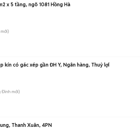
m2 x 5 tầng, ngõ 1081 Hồng Hà
mới)
 kín có gác xép gần ĐH Y, Ngân hàng, Thuỷ lợi
g Đình
mới)
rung, Thanh Xuân, 4PN