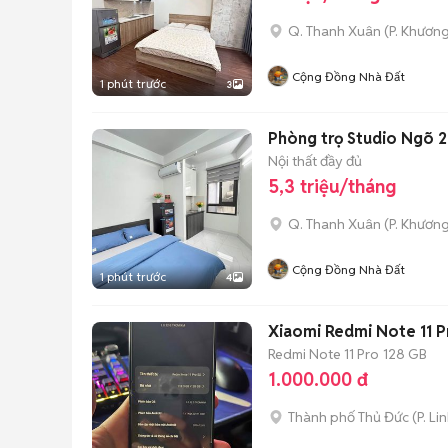
Q. Thanh Xuân
(
P. Khươn
Cộng Đồng Nhà Đất
1 phút trước
3
Phòng trọ Studio Ngõ 21
Nội thất đầy đủ
5,3 triệu/tháng
Q. Thanh Xuân
(
P. Khươn
Cộng Đồng Nhà Đất
1 phút trước
4
Xiaomi Redmi Note 11 
Redmi Note 11 Pro
128 GB
1.000.000 đ
Thành phố Thủ Đức
(
P. Li