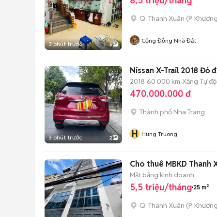
8,5 triệu/tháng
Q. Thanh Xuân
(
P. Khươn
Cộng Đồng Nhà Đất
3 phút trước
5
Nissan X-Trail 2018 Đỏ 
2018
60.000 km
Xăng
Tự đ
470.000.000 đ
Thành phố Nha Trang
H
Hung Truong
3 phút trước
2
Cho thuê MBKD Thanh X
Mặt bằng kinh doanh
5,5 triệu/tháng
25 m²
Q. Thanh Xuân
(
P. Khươn