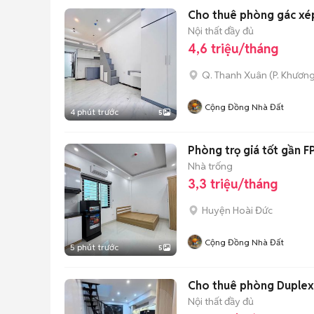
Cho thuê phòng gác xép
Nội thất đầy đủ
4,6 triệu/tháng
Q. Thanh Xuân
(
P. Khươn
Cộng Đồng Nhà Đất
4 phút trước
5
Phòng trọ giá tốt gần 
Nhà trống
3,3 triệu/tháng
Huyện Hoài Đức
Cộng Đồng Nhà Đất
5 phút trước
5
Cho thuê phòng Duplex f
Nội thất đầy đủ