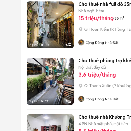
Cho thuê nhà full đồ 35
Nhà ngõ, hẻm
15 triệu/tháng
35 m²
Q. Hoàn Kiếm
(
P. Hồng Hà
Cộng Đồng Nhà Đất
2 phút trước
5
Cho thuê phòng trọ khép
Nội thất đầy đủ
3,6 triệu/tháng
Q. Thanh Xuân
(
P. Khươn
Cộng Đồng Nhà Đất
2 phút trước
5
Cho thuê nhà Khương T
4 PN
Nhà mặt phố, mặt tiền