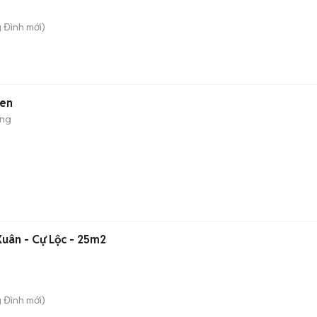
g Đình
mới)
đen
ộng
uân - Cự Lộc - 25m2
g Đình
mới)