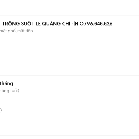
RỐNG SUỐT LÊ QUẢNG CHÍ -lH O796.6̲4̲6̲.6͙3͙6
mặt phố, mặt tiền
 tháng
tháng tuổi)
)