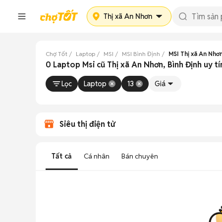
Thị xã An Nhơn
Chợ Tốt
Laptop
MSI
MSI Bình Định
MSI Thị xã An Nhơ
0 Laptop Msi cũ Thị xã An Nhơn, Bình Định uy tí
Lọc
Laptop
13
Giá
Siêu thị điện tử
Tất cả
Cá nhân
Bán chuyên