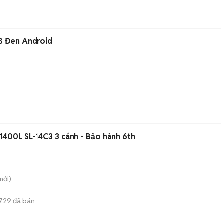
B Đen Android
n
1400L SL-14C3 3 cánh - Bảo hành 6th
mới)
729
đã bán