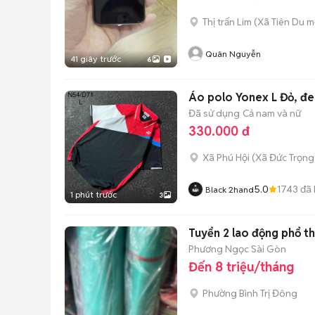
Thị trấn Lim
(
Xã Tiên Du
mớ
Quân Nguyễn
41 giây trước
6
Áo polo Yonex L Đỏ, đe
Đã sử dụng
Cả nam và nữ
330.000 đ
Xã Phú Hội
(
Xã Đức Trọng
5.0
1743
đã 
Black 2hand
1 phút trước
3
Tuyển 2 lao động phổ th
Phương Ngọc Sài Gòn
Đến 8 triệu/tháng
Phường Bình Trị Đông