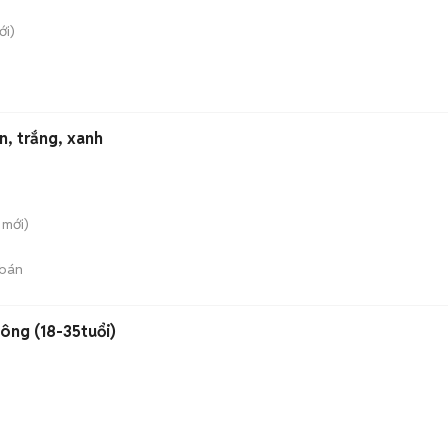
i)
n, trắng, xanh
mới)
bán
ông (18-35tuổi)