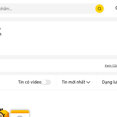
n
n
Xem Cử
Tin có video
Tin mới nhất
Dạng lư