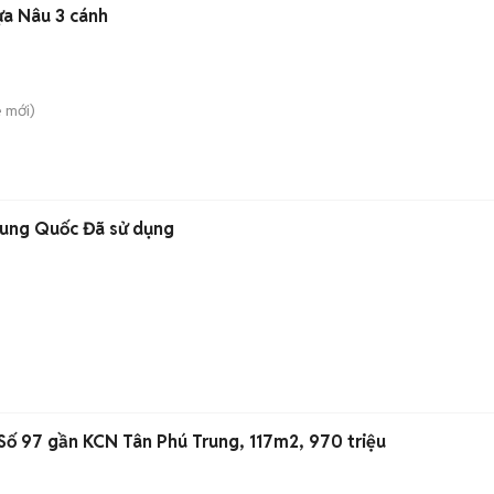
a Nâu 3 cánh
ê
mới)
rung Quốc Đã sử dụng
Số 97 gần KCN Tân Phú Trung, 117m2, 970 triệu