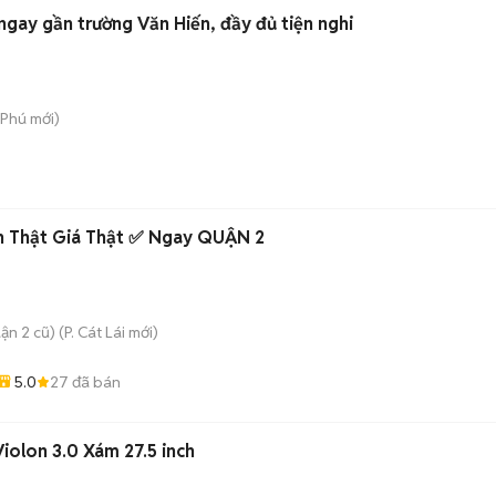
ngay gần trường Văn Hiến, đầy đủ tiện nghi
 Phú
mới)
h Thật Giá Thật ✅ Ngay QUẬN 2
ận 2 cũ)
(
P. Cát Lái
mới)
5.0
27
đã bán
Violon 3.0 Xám 27.5 inch