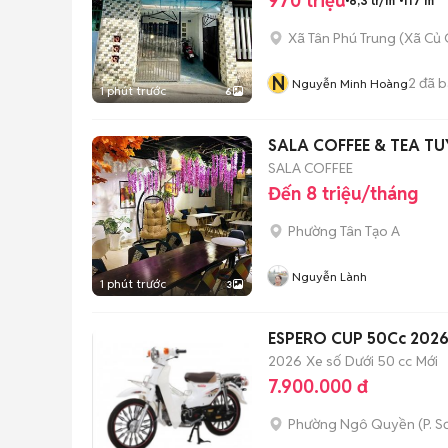
970 triệu
8,3 tr/m²
117 m²
Xã Tân Phú Trung
(
Xã Củ 
N
2
đã b
Nguyễn Minh Hoàng
1 phút trước
6
SALA COFFEE & TEA T
SALA COFFEE
Đến 8 triệu/tháng
Phường Tân Tạo A
Nguyễn Lành
1 phút trước
3
ESPERO CUP 50Cc 2026
2026
Xe số
Dưới 50 cc
Mới
7.900.000 đ
Phường Ngô Quyền
(
P. S