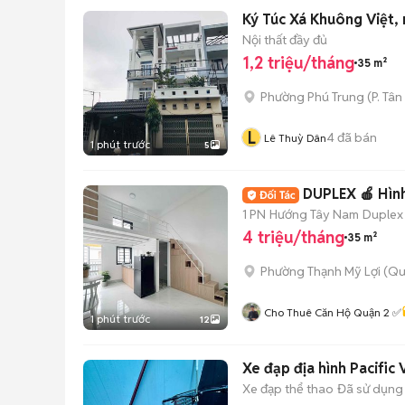
Ký Túc Xá Khuông Việt, 
Nội thất đầy đủ
1,2 triệu/tháng
35 m²
Phường Phú Trung
(
P. Tân
L
4
đã bán
Lê Thuỳ Dân
1 phút trước
5
DUPLEX 🍎 Hìn
1 PN
Hướng Tây Nam
Duplex
4 triệu/tháng
35 m²
Phường Thạnh Mỹ Lợi (Qu
Cho Thuê Căn Hộ Quận 2 ✅
1 phút trước
12
Xe đạp địa hình Pacific 
Xe đạp thể thao
Đã sử dụng