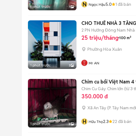
N
5.0
1
đã bán
Ngọc Hậu
1 phút trước
1
CHO THUÊ NHÀ 3 TẦNG T
2 PN
Hướng Đông Nam
Nhà 
25 triệu/tháng
100 m²
Phường Hòa Xuân
Mr AN
1 phút trước
3
Chim cu bổi Việt Nam 4
Chim Cu Gáy
Chim lớn (từ 3 
350.000 đ
Xã An Tây
(
P. Tây Nam
mới
H
2.3
22
đã bán
Hữu Thọ
1 phút trước
2