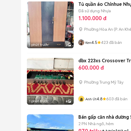
Tủ quần áo Chinhue Nhự
Đã sử dụng
Nhựa
1.100.000 đ
Phường Hòa An
(
P. An Kh
4.5
423
đã bán
Ken
1 phút trước
2
dbx 223xs Crossover T
600.000 đ
Phường Trung Mỹ Tây
a
4.8
603
đã bán
Anh Út
1 phút trước
6
Bán gấp căn nhà đường 
2 PN
Nhà ngõ, hẻm