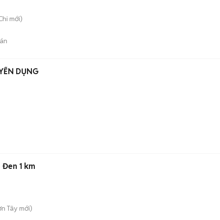
Chi
mới)
án
UYỂN DỤNG
 Đen 1 km
ơn Tây
mới)