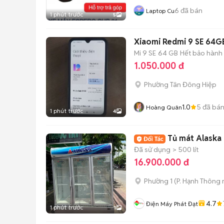
6
đã bán
Laptop Cu
1 phút trước
5
Xiaomi Redmi 9 SE 64G
Mi 9 SE
64 GB
Hết bảo hành
1.050.000 đ
Phường Tân Đông Hiệp
1.0
5
đã bá
Hoàng Quân
1 phút trước
4
Tủ mát Alaska 
Đã sử dụng
> 500 lít
16.900.000 đ
Phường 1
(
P. Hạnh Thông
4.7
Điện Máy Phát Đạt
1 phút trước
1