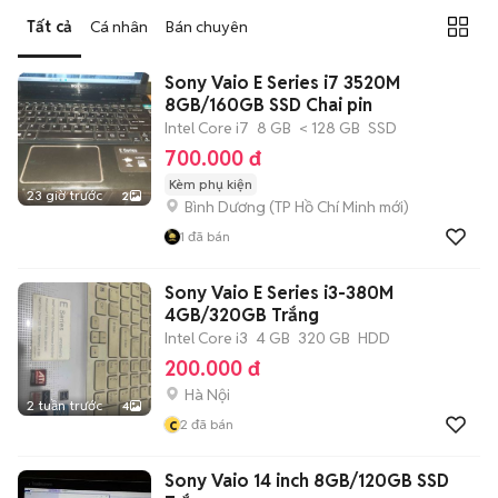
Tất cả
Cá nhân
Bán chuyên
Sony Vaio E Series i7 3520M
8GB/160GB SSD Chai pin
Intel Core i7
8 GB
< 128 GB
SSD
700.000 đ
Kèm phụ kiện
23 giờ trước
2
Bình Dương
(
TP Hồ Chí Minh
mới)
1
đã bán
Sony Vaio E Series i3-380M
4GB/320GB Trắng
Intel Core i3
4 GB
320 GB
HDD
200.000 đ
Hà Nội
2 tuần trước
4
c
2
đã bán
Sony Vaio 14 inch 8GB/120GB SSD