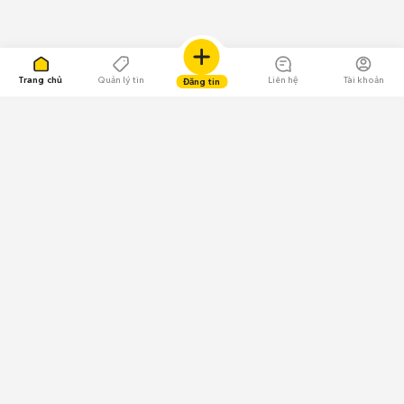
Trang chủ
Quản lý tin
Liên hệ
Tài khoản
Đăng tin
109.000 Bình chọn
Tải ứng dụng Chợ Tốt
Về Chợ Tốt
Quy chế sàn
Chính sách bảo mật
Giải quyết tranh chấp
CÔNG TY TNHH CHỢ TỐT - Người đại diện theo pháp luật: