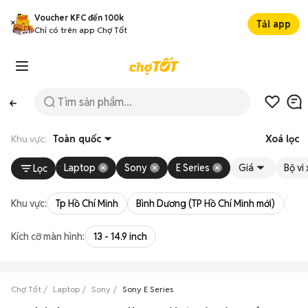
Voucher KFC đến 100k
Tải app
Chỉ có trên app Chợ Tốt
Khu vực:
Toàn quốc
Xoá lọc
Laptop
Sony
E Series
Giá
Bộ vi 
Lọc
Khu vực:
Tp Hồ Chí Minh
Bình Dương (TP Hồ Chí Minh mới)
Bà 
Kích cỡ màn hình:
13 - 14.9 inch
Chợ Tốt
Laptop
Sony
Sony E Series