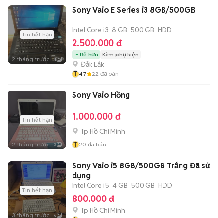
Sony Vaio E Series i3 8GB/500GB
Intel Core i3
8 GB
500 GB
HDD
Tin hết hạn
2.500.000 đ
Rẻ hơn
Kèm phụ kiện
2 tháng trước
4
Đắk Lắk
T
4.7
22
đã bán
Sony Vaio Hồng
1.000.000 đ
Tin hết hạn
Tp Hồ Chí Minh
T
2 tháng trước
20
đã bán
3
Sony Vaio i5 8GB/500GB Trắng Đã sử
dụng
Intel Core i5
4 GB
500 GB
HDD
Tin hết hạn
800.000 đ
Tp Hồ Chí Minh
3 tháng trước
5