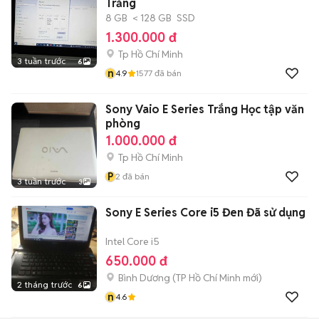
Trắng
8 GB
< 128 GB
SSD
1.300.000 đ
Tp Hồ Chí Minh
3 tuần trước
6
n
4.9
1577
đã bán
Sony Vaio E Series Trắng Học tập văn
phòng
1.000.000 đ
Tp Hồ Chí Minh
P
2
đã bán
3 tuần trước
3
Sony E Series Core i5 Đen Đã sử dụng
Intel Core i5
650.000 đ
Bình Dương
(
TP Hồ Chí Minh
mới)
2 tháng trước
6
n
4.6