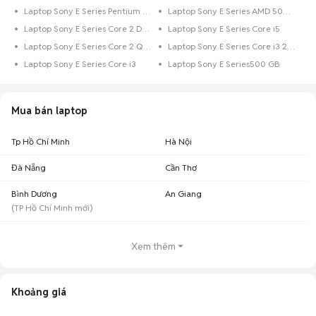
Nam.
Laptop Sony E Series Pentium 128 GB
Laptop Sony E Series AMD 500 GB
✓ Kiểm tra xuất xứ các dòng laptop Sony E Series theo hóa đơn, thẻ
Laptop Sony E Series Core 2 Duo Dưới 128 GB
Laptop Sony E Series Core i5
bảo hành hay số serial trên máy.
✓ Kiểm tra kỹ màn hình, loa, ổ cứng, các cổng kết nối, bàn phím,...
Laptop Sony E Series Core 2 Quad 320 GB
Laptop Sony E Series Core i3 256 GB
cũng như sự đồng bộ của các thiết bị, cùng với điều khoản bảo hành và
Laptop Sony E Series Core i3
Laptop Sony E Series500 GB
xuất xứ của sản phẩm.
✓ Không chuyển khoản, đặt cọc hay trả góp với người mua.
✓ Hẹn gặp tại các địa điểm công cộng và thông báo với nhân viên Chợ
Tốt nếu bắt gặp bất kỳ hành vi mua bán không trung thực nào.
Mua bán laptop
Chúc các bạn có những trải nghiệm mua bán tuyệt vời trên Chợ Tốt.
Tp Hồ Chí Minh
Hà Nội
Đà Nẵng
Cần Thơ
Bình Dương
An Giang
(
TP Hồ Chí Minh
mới)
Xem thêm
Khoảng giá