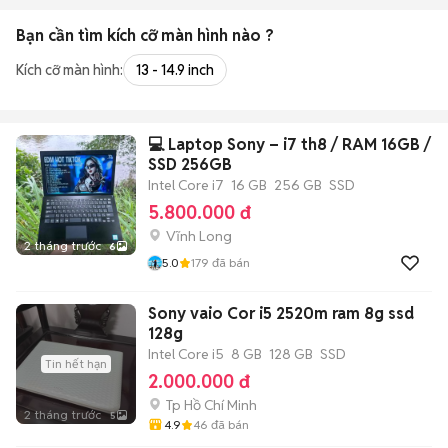
Bạn cần tìm
kích cỡ màn hình
nào ?
Kích cỡ màn hình:
13 - 14.9 inch
💻 Laptop Sony – i7 th8 / RAM 16GB /
SSD 256GB
Intel Core i7
16 GB
256 GB
SSD
5.800.000 đ
Vĩnh Long
2 tháng trước
6
5.0
179
đã bán
Sony vaio Cor i5 2520m ram 8g ssd
128g
Intel Core i5
8 GB
128 GB
SSD
Tin hết hạn
2.000.000 đ
Tp Hồ Chí Minh
2 tháng trước
5
4.9
46
đã bán