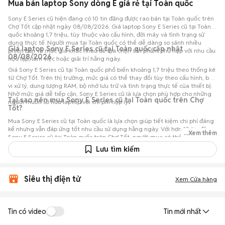
Mua bán laptop Sony dòng E giá rẻ tại Toàn quốc
Sony E Series cũ hiện đang có 10 tin đăng được rao bán tại Toàn quốc trên
Chợ Tốt cập nhật ngày 08/08/2026. Giá laptop Sony E Series cũ tại Toàn
quốc khoảng 1,7 triệu, tùy thuộc vào cấu hình, đời máy và tình trạng sử
dụng thực tế. Người mua tại Toàn quốc có thể dễ dàng so sánh nhiều
Giá laptop Sony E Series cũ tại Toàn quốc cập nhật
phiên bản và mức giá khác nhau để lựa chọn sản phẩm phù hợp với nhu cầu
08/08/2026
học tập, làm việc hoặc giải trí hằng ngày.
Giá Sony E Series cũ tại Toàn quốc phổ biến khoảng 1,7 triệu theo thống kê
từ Chợ Tốt. Trên thị trường, mức giá có thể thay đổi tùy theo cấu hình, bộ
vi xử lý, dung lượng RAM, bộ nhớ lưu trữ và tình trạng thực tế của thiết bị.
Nhờ mức giá dễ tiếp cận, Sony E Series cũ là lựa chọn phù hợp cho những
Tại sao nên mua Sony E Series cũ tại Toàn quốc trên Chợ
người muốn sở hữu laptop với chi phí hợp lý.
Tốt?
Mua Sony E Series cũ tại Toàn quốc là lựa chọn giúp tiết kiệm chi phí đáng
kể nhưng vẫn đáp ứng tốt nhu cầu sử dụng hằng ngày. Với hơn 10 tin đăng
...Xem thêm
Sony E Series cũ tại Toàn quốc trên Chợ Tốt, người mua có thể dễ dàng
tham khảo nhiều mức giá và tình trạng máy khác nhau để lựa chọn sản
Lưu tìm kiếm
phẩm phù hợp với nhu cầu và ngân sách.
Siêu thị điện tử
Xem Cửa hàng
Tin có video
Tin mới nhất