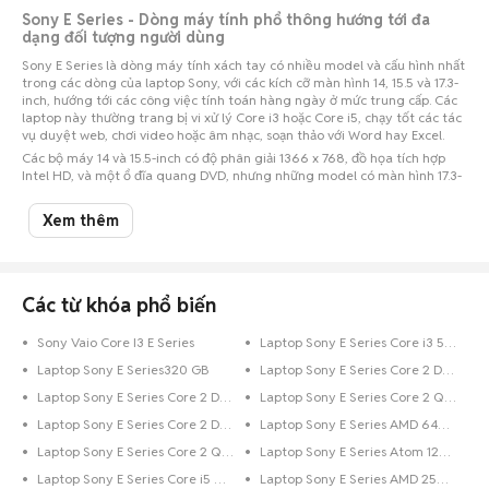
Sony E Series - Dòng máy tính phổ thông hướng tới đa
dạng đối tượng người dùng
Sony E Series là dòng máy tính xách tay có nhiều model và cấu hình nhất
trong các dòng của laptop Sony, với các kích cỡ màn hình 14, 15.5 và 17.3-
inch, hướng tới các công việc tính toán hàng ngày ở mức trung cấp. Các
laptop này thường trang bị vi xử lý Core i3 hoặc Core i5, chạy tốt các tác
vụ duyệt web, chơi video hoặc âm nhạc, soạn thảo với Word hay Excel.
Các bộ máy 14 và 15.5-inch có độ phân giải 1366 x 768, đồ họa tích hợp
Intel HD, và một ổ đĩa quang DVD, nhưng những model có màn hình 17.3-
inch được trang bị card đồ họa rời AMD Radeon HD 5470, ổ đĩa Blu-ray,
công nghệ Intel Wireless Display, màn hình HD (1920 x 1080 pixel).
Xem thêm
Chợ Tốt – Chợ mua bán laptop trực tuyến hàng đầu Việt
Nam
Nếu bạn có ý định mua laptop Sony E Series, hãy đến với Chợ Tốt –
Các từ khóa phổ biến
Nơi mua bán laptop giá rẻ hàng đầu Việt Nam để tham khảo giá laptop
Sony E Series và tìm ngay cho mình một chiếc máy laptop ưng ý nhất.
Sony Vaio Core I3 E Series
Laptop Sony E Series Core i3 512 GB
Trường hợp bạn đang sở hữu một chiếc máy laptop Sony E Series đã qua
sử dụng và muốn bán, hãy chụp hình lại và đăng tin rao bán ngay trên
Laptop Sony E Series320 GB
Laptop Sony E Series Core 2 Duo Trên 1 TB
Chợ Tốt. Chợ Tốt sẽ kết nối bạn với những người cần nó lại với nhau. Chợ
Laptop Sony E Series Core 2 Duo
Laptop Sony E Series Core 2 Quad 250 GB
Tốt - Rao ngay, mua bán liền tay, ngại gì không thử.
Và để cho mọi giao dịch trên Chợ Tốt được đảm bảo, chúng tôi sẽ hướng
Laptop Sony E Series Core 2 Duo 500 GB
Laptop Sony E Series AMD 640 GB
dẫn các bạn một số cách kiểm tra khi mua bán laptop Sony E Series cũ
Laptop Sony E Series Core 2 Quad 256 GB
Laptop Sony E Series Atom 128 GB
hay mới nhé. Cụ thể:
Laptop Sony E Series Core i5 Dưới 128 GB
Laptop Sony E Series AMD 250 GB
✓ Kiểm tra giá cả so với giá thị trường laptop Sony E Series tại Việt