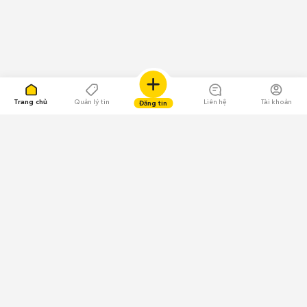
Trang chủ
Quản lý tin
Liên hệ
Tài khoản
Đăng tin
109.000 Bình chọn
Tải ứng dụng Chợ Tốt
Về Chợ Tốt
Quy chế sàn
Chính sách bảo mật
Giải quyết tranh chấp
CÔNG TY TNHH CHỢ TỐT - Người đại diện theo pháp luật:
Nguyễn Trọng Tấn; GPDKKD: 0312120782 do Sở KH & ĐT TP.HCM cấp ngày
11/01/2013;