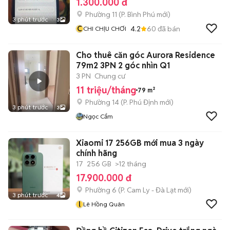
1.300.000 đ
Phường 11
(
P. Bình Phú
mới)
3 phút trước
3
C
4.2
60
đã bán
CHI CHỊU CHƠI
Cho thuê căn góc Aurora Residence
79m2 3PN 2 góc nhìn Q1
3 PN
Chung cư
11 triệu/tháng
79 m²
Phường 14
(
P. Phú Định
mới)
3 phút trước
3
Ngọc Cẩm
Xiaomi 17 256GB mới mua 3 ngày
chính hãng
17
256 GB
>12 tháng
17.900.000 đ
Phường 6
(
P. Cam Ly - Đà Lạt
mới)
3 phút trước
4
l
Lê Hồng Quân