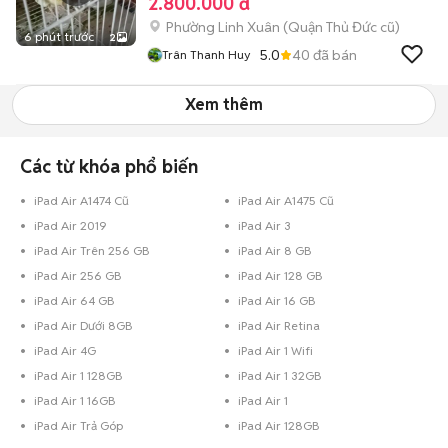
2.800.000 đ
Phường Linh Xuân (Quận Thủ Đức cũ)
6 phút trước
2
5.0
40
đã bán
Trân Thanh Huy
Xem thêm
Các từ khóa phổ biến
iPad Air A1474 Cũ
iPad Air A1475 Cũ
iPad Air 2019
iPad Air 3
iPad Air Trên 256 GB
iPad Air 8 GB
iPad Air 256 GB
iPad Air 128 GB
iPad Air 64 GB
iPad Air 16 GB
iPad Air Dưới 8GB
iPad Air Retina
iPad Air 4G
iPad Air 1 Wifi
iPad Air 1 128GB
iPad Air 1 32GB
iPad Air 1 16GB
iPad Air 1
iPad Air Trả Góp
iPad Air 128GB