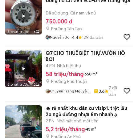
Đồng hồ Citizen Eco-Drive trắng ngà
Đã sử dụng
Cả nam và nữ
750.000 đ
Phường Tân Tạo
3 phút trước
6
4.4
129
đã bán
Nguyễn Bo
Q7.CHO THUÊ BIỆT THỰ.VƯỜN HỒ
BƠI
4 PN
Nhà biệt thự
58 triệu/tháng
650 m²
Phường Phú Thuận
3 phút trước
12
7
đã
3.6
Chuyên Trang Nguyễn
bán
Văn Quyết
🔥 rẻ nhất khu dân cư visip1. trệt lầu
2p ngủ đường nhựa 8m nhanh ạ
2 PN
Nhà mặt phố, mặt tiền
5,2 triệu/tháng
45 m²
Phường An Phú