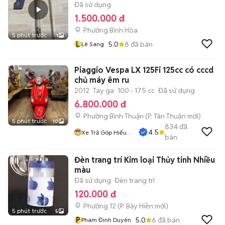
Đã sử dụng
1.500.000 đ
Phường Bình Hòa
5 phút trước
1
L
5.0
8
đã bán
Lê Sang
Piaggio Vespa LX 125Fi 125cc có cccd
chủ máy êm ru
2012
Tay ga
100 - 175 cc
Đã sử dụng
6.800.000 đ
Phường Bình Thuận
(
P. Tân Thuận
mới)
5 phút trước
10
834
đã
4.5
Xe Trả Góp Hiếu
bán
CT
Đèn trang trí Kim loại Thủy tinh Nhiều
màu
Đã sử dụng
Đèn trang trí
120.000 đ
Phường 12
(
P. Bảy Hiền
mới)
5 phút trước
5
P
5.0
6
đã bán
Pham Đinh Duyên