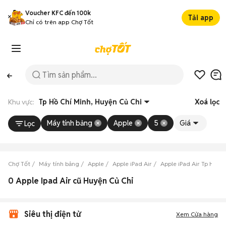
Voucher KFC đến 100k
Tải app
Chỉ có trên app Chợ Tốt
Khu vực:
Tp Hồ Chí Minh, Huyện Củ Chi
Xoá lọc
Máy tính bảng
Apple
5
Giá
Lọc
Chợ Tốt
Máy tính bảng
Apple
Apple iPad Air
Apple iPad Air Tp Hồ C
0 Apple Ipad Air cũ Huyện Củ Chi
Siêu thị điện tử
Xem Cửa hàng