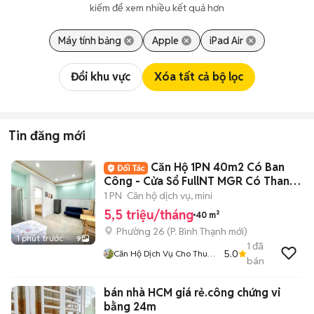
kiếm để xem nhiều kết quả hơn
Máy tính bảng
Apple
iPad Air
Đổi khu vực
Xóa tất cả bộ lọc
Tin đăng mới
Căn Hộ 1PN 40m2 Có Ban
Công - Cửa Sổ FullNT MGR Có Thang
Máy
1 PN
Căn hộ dịch vụ, mini
5,5 triệu/tháng
40 m²
Phường 26
(
P. Bình Thạnh
mới)
1 phút trước
9
1
đã
5.0
Căn Hộ Dịch Vụ Cho Thuê
bán
TPHCM
bán nhà HCM giá rẻ.công chứng vi
bằng 24m