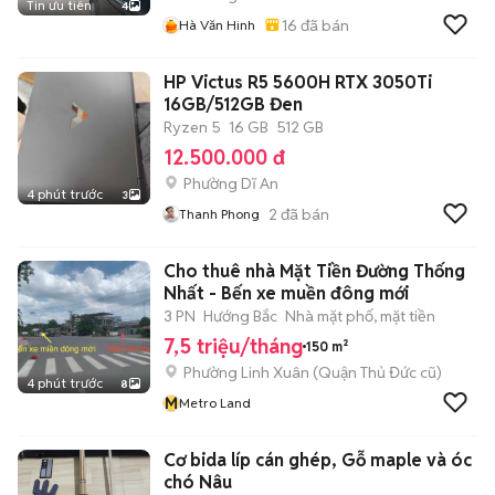
Tin ưu tiên
4
16
đã bán
Hà Văn Hinh
HP Victus R5 5600H RTX 3050Ti
16GB/512GB Đen
Ryzen 5
16 GB
512 GB
12.500.000 đ
Phường Dĩ An
4 phút trước
3
2
đã bán
Thanh Phong
Cho thuê nhà Mặt Tiền Đường Thống
Nhất - Bến xe muền đông mới
3 PN
Hướng Bắc
Nhà mặt phố, mặt tiền
7,5 triệu/tháng
150 m²
Phường Linh Xuân (Quận Thủ Đức cũ)
4 phút trước
8
M
Metro Land
Cơ bida líp cán ghép, Gỗ maple và óc
chó Nâu