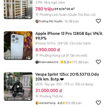
2 PN
Nhà ngõ, hẻm
780 triệu
39 tr/m²
20 m²
Phường Linh Xuân (Quận Thủ Đức cũ)
1 phút trước
10
16
đã bán
Trương Mỹ Huyền
Apple iPhone 13 Pro 128GB Bạc VN/A
99,9%
iPhone 13 Pro
128 GB
Còn bảo hành
8.900.000 đ
Phường Hưng Lợi
(
P. Tân An
mới)
2 phút trước
5
5.0
175
đã bán
Khảimoblie233
Vespa Sprint 125cc 2O15.53713.Odo
20k km. Bstp.❤️
2015
Tay ga
100 - 175 cc
Đã sử dụng
31.000.000 đ
Phường Thới An
2 phút trước
20
L
4.6
103
đã bán
LeeteeHung