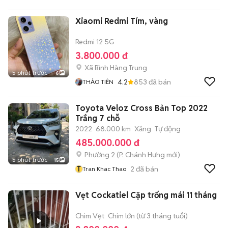
Xiaomi Redmi Tím, vàng
Redmi 12 5G
3.800.000 đ
Xã Bình Hàng Trung
5 phút trước
6
4.2
853
đã bán
THẢO TIÊN
Toyota Veloz Cross Bản Top 2022
Trắng 7 chỗ
2022
68.000 km
Xăng
Tự động
485.000.000 đ
Phường 2
(
P. Chánh Hưng
mới)
5 phút trước
15
T
2
đã bán
Tran Khac Thao
Vẹt Cockatiel Cặp trống mái 11 tháng
Chim Vẹt
Chim lớn (từ 3 tháng tuổi)