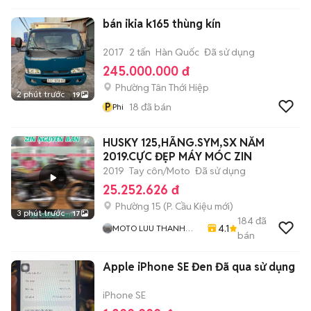
bán ikia k165 thùng kín
2017
2 tấn
Hàn Quốc
Đã sử dụng
245.000.000 đ
Phường Tân Thới Hiệp
2 phút trước
19
P
18
đã bán
Phi
HUSKY 125,HÃNG.SYM,SX NĂM
2019.CỰC ĐẸP MÁY MÓC ZIN
2019
Tay côn/Moto
Đã sử dụng
25.252.626 đ
Phường 15
(
P. Cầu Kiệu
mới)
3 phút trước
17
184
đã
4.1
MOTO LUU THANH
bán
HAI-Cua Hang MOTO
LUU THANH HAI 77A
Apple iPhone SE Đen Đã qua sử dụng
Hoang Van Thu , PN ,
TPHCM
iPhone SE