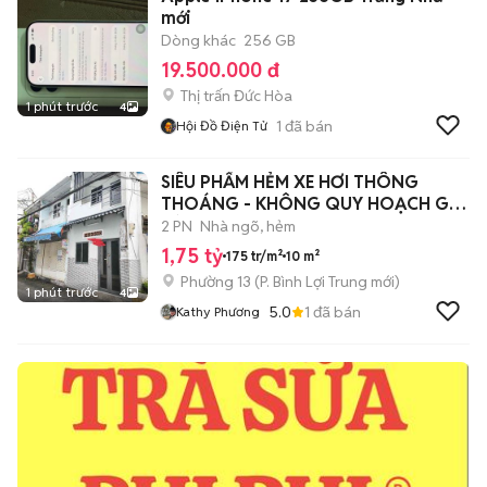
mới
Dòng khác
256 GB
19.500.000 đ
Thị trấn Đức Hòa
1 phút trước
4
1
đã bán
Hội Đồ Điện Tử
SIÊU PHẨM HẺM XE HƠI THÔNG
THOÁNG - KHÔNG QUY HOẠCH GIÁ
HỜI
2 PN
Nhà ngõ, hẻm
1,75 tỷ
175 tr/m²
10 m²
Phường 13
(
P. Bình Lợi Trung
mới)
1 phút trước
4
5.0
1
đã bán
Kathy Phương