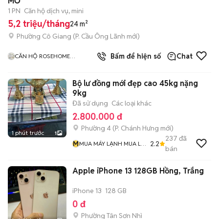
MỞ
1 PN
Căn hộ dịch vụ, mini
5,2 triệu/tháng
24 m²
Phường Cô Giang
(
P. Cầu Ông Lãnh
mới)
1
đã bán
Bấm để hiện số
Chat
CĂN HỘ ROSEHOME
APARTMENT Q1
Bộ lư đồng mới đẹp cao 45kg nặng
9kg
Đã sử dụng
Các loại khác
2.800.000 đ
Phường 4
(
P. Chánh Hưng
mới)
1 phút trước
1
237
đã
M
2.2
MUA MÁY LẠNH MUA LƯ
bán
ĐỒNG Và MUA ĐỒ CỔ
Apple iPhone 13 128GB Hồng, Trắng
iPhone 13
128 GB
0 đ
Phường Tân Sơn Nhì