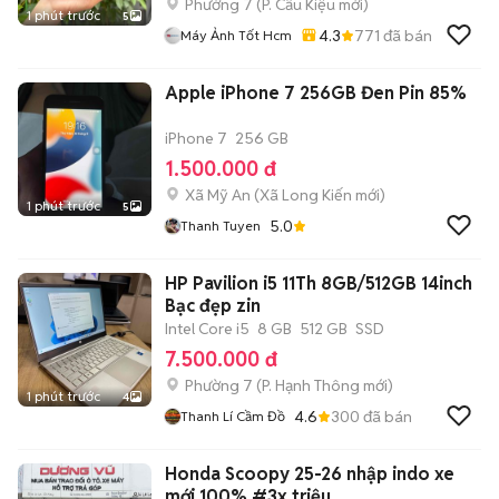
Phường 7
(
P. Cầu Kiệu
mới)
1 phút trước
5
4.3
771
đã bán
Máy Ảnh Tốt Hcm
Apple iPhone 7 256GB Đen Pin 85%
iPhone 7
256 GB
1.500.000 đ
Xã Mỹ An
(
Xã Long Kiến
mới)
1 phút trước
5
5.0
Thanh Tuyen
HP Pavilion i5 11Th 8GB/512GB 14inch
Bạc đẹp zin
Intel Core i5
8 GB
512 GB
SSD
7.500.000 đ
Phường 7
(
P. Hạnh Thông
mới)
1 phút trước
4
4.6
300
đã bán
Thanh Lí Cầm Đồ
Honda Scoopy 25-26 nhập indo xe
mới 100% #3x triệu