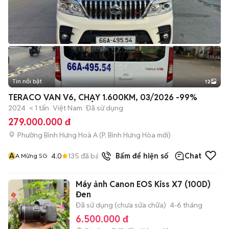
Tin nổi bật
12
+
2
TERACO VAN V6, CHẠY 1.600KM, 03/2026 -99%
2024
< 1 tấn
Việt Nam
Đã sử dụng
279.000.000 đ
Phường Bình Hưng Hoà A
(
P. Bình Hưng Hòa
mới)
A
4.0
135
đã bán
Bấm để hiện số
Chat
A Mừng SG
Máy ảnh Canon EOS Kiss X7 (100D)
Đen
Đã sử dụng (chưa sửa chữa)
4-6 tháng
6.500.000 đ