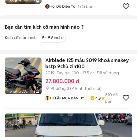
1 phút trước
1
1
đã bán
Hội Đồ Điện Tử
Bạn cần tìm
kích cỡ màn hình
nào ?
Kích cỡ màn hình:
9 - 9.9 inch
Airblade 125 mẫu 2019 khoá smakey
bstp 9chủ zin100
2019
Tay ga
100 - 175 cc
Đã sử dụng
27.800.000 đ
Phường 3
(
P. Bình Thới
mới)
1 phút trước
8
810
đã
T
4.9
TỰ LẬP MUA BÁN UY
bán
TÍN CHẤT LƯỢNG