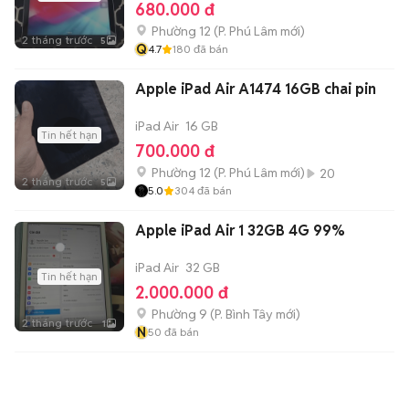
680.000 đ
Phường 12
(
P. Phú Lâm
mới)
2 tháng trước
5
Q
4.7
180
đã bán
Apple iPad Air A1474 16GB chai pin
iPad Air
16 GB
Tin hết hạn
700.000 đ
Phường 12
(
P. Phú Lâm
mới)
20
2 tháng trước
5
5.0
304
đã bán
Apple iPad Air 1 32GB 4G 99%
iPad Air
32 GB
Tin hết hạn
2.000.000 đ
Phường 9
(
P. Bình Tây
mới)
2 tháng trước
1
N
50
đã bán