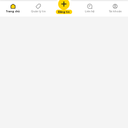
Trang chủ
Quản lý tin
Liên hệ
Tài khoản
Đăng tin
109.000 Bình chọn
Tải ứng dụng Chợ Tốt
Về Chợ Tốt
Quy chế sàn
Chính sách bảo mật
Giải quyết tranh chấp
CÔNG TY TNHH CHỢ TỐT - Người đại diện theo pháp luật:
Nguyễn Trọng Tấn; GPDKKD: 0312120782 do Sở KH & ĐT TP.HCM cấp ngày
11/01/2013;
GPMXH: 185/GP-BTTTT do Bộ Thông tin và Truyền thông
cấp ngày 09/07/2024 - Chịu trách nhiệm
nội dung: Trần Hoàng Ly.
Chính sách sử dụng
Địa chỉ: Tầng 18, Toà nhà UOA, Số 6 đường Tân Trào, Phường Tân Mỹ,