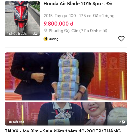
Honda Air Blade 2015 Sport Đỏ
2015
Tay ga
100 - 175 cc
Đã sử dụng
9.800.000 đ
Phường Đội Cấn
(
P. Ba Đình
mới)
1 phút trước
5
d
Dương
Tin nổi bật
6
+
2
Tài Xế - Mẹ Bỉm - Sale kiếm thêm 40-200TR/THÁNG