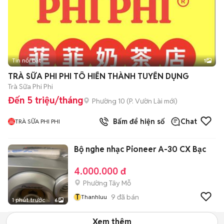
Tin nổi bật
1
TRÀ SỮA PHI PHI TÔ HIẾN THÀNH TUYỂN DỤNG
Trà Sữa Phi Phi
Đến 5 triệu/tháng
Phường 10
(
P. Vườn Lài
mới)
Bấm để hiện số
Chat
TRÀ SỮA PHI PHI
Bộ nghe nhạc Pioneer A-30 CX Bạc
4.000.000 đ
Phường Tây Mỗ
T
9
đã bán
Thanhluu
1 phút trước
6
Xem thêm