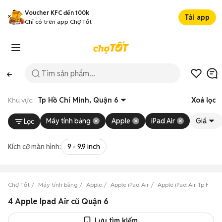
Voucher KFC đến 100k
Tải app
Chỉ có trên app Chợ Tốt
Khu vực:
Tp Hồ Chí Minh, Quận 6
Xoá lọc
Máy tính bảng
Apple
iPad Air
Giá
Lọc
Kích cỡ màn hình:
9 - 9.9 inch
Chợ Tốt
Máy tính bảng
Apple
Apple iPad Air
Apple iPad Air Tp Hồ C
4 Apple Ipad Air cũ Quận 6
Lưu tìm kiếm