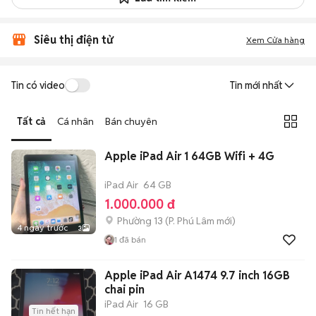
Siêu thị điện tử
Xem Cửa hàng
Tin có video
Tin mới nhất
Tất cả
Cá nhân
Bán chuyên
Apple iPad Air 1 64GB Wifi + 4G
iPad Air
64 GB
1.000.000 đ
Phường 13
(
P. Phú Lâm
mới)
4 ngày trước
3
1
đã bán
Apple iPad Air A1474 9.7 inch 16GB
chai pin
iPad Air
16 GB
Tin hết hạn