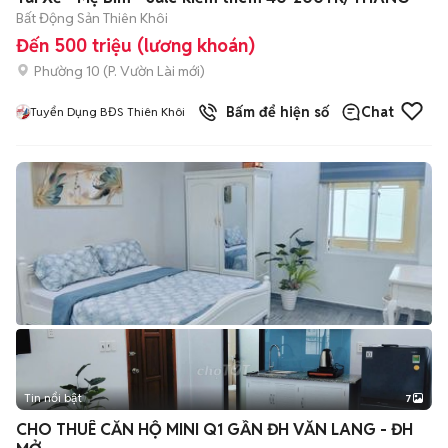
Bất Động Sản Thiên Khôi
Đến 500 triệu (lương khoán)
Phường 10
(
P. Vườn Lài
mới)
Bấm để hiện số
Chat
Tuyển Dụng BĐS Thiên Khôi
Tin nổi bật
7
+
2
CHO THUÊ CĂN HỘ MINI Q1 GẦN ĐH VĂN LANG - ĐH