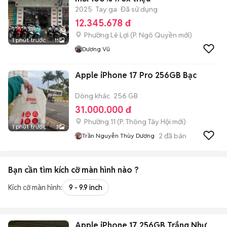
2025
Tay ga
Đã sử dụng
12.345.678 đ
Phường Lê Lợi
(
P. Ngô Quyền
mới)
1 phút trước
11
Dương Vũ
Apple iPhone 17 Pro 256GB Bạc
Dòng khác
256 GB
31.000.000 đ
Phường 11
(
P. Thông Tây Hội
mới)
1 phút trước
3
2
đã bán
Trần Nguyễn Thùy Dương
Bạn cần tìm
kích cỡ màn hình
nào ?
Kích cỡ màn hình:
9 - 9.9 inch
Apple iPhone 17 256GB Trắng Như