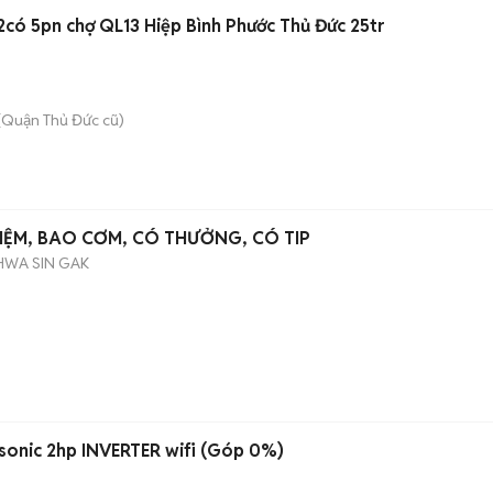
Cho thuê Biệt thự 138m2có 5pn chợ QL13 Hiệp Bình Phước Thủ Đức 25tr
(Quận Thủ Đức cũ)
ỆM, BAO CƠM, CÓ THƯỞNG, CÓ TIP
HWA SIN GAK
sonic 2hp INVERTER wifi (Góp 0%)