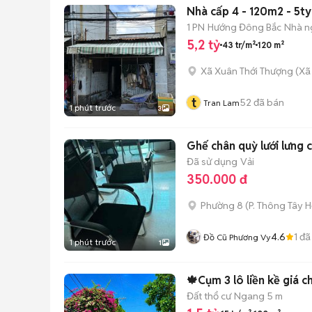
Nhà cấp 4 - 120m2 - 5t
1 PN
Hướng Đông Bắc
Nhà n
5,2 tỷ
43 tr/m²
120 m²
Xã Xuân Thới Thượng
(
Xã
t
52
đã bán
Tran Lam
1 phút trước
3
Ghế chân quỳ lưới lưng
Đã sử dụng
Vải
350.000 đ
Phường 8
(
P. Thông Tây H
4.6
1
đã
Đồ Cũ Phương Vy
1 phút trước
1
Đất thổ cư
Ngang 5 m