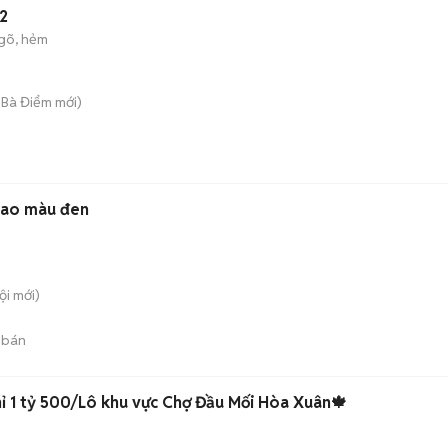
y2
gõ, hẻm
 Bà Điểm
mới)
 cao màu đen
ội
mới)
 bán
🍁Cụm 3 lô liền kề giá chỉ 1 tỷ 500/Lô khu vực Chợ Đầu Mối Hòa Xuân🍁