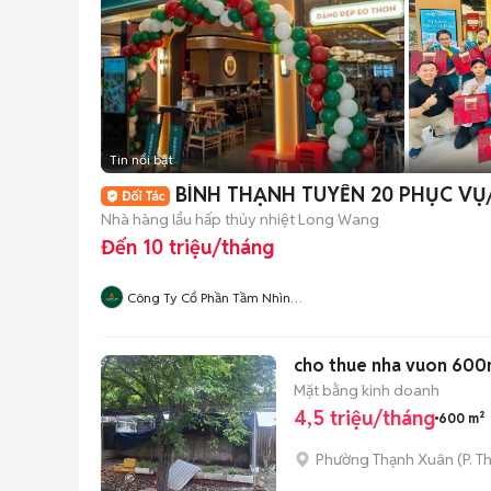
Tin nổi bật
BÌNH THẠNH TUYỂN 20 PHỤC VỤ
Nhà hàng lẩu hấp thủy nhiệt Long Wang
Đến 10 triệu/tháng
Công Ty Cổ Phần Tầm Nhìn
Quôc Tế Aladdin
cho thue nha vuon 600
Mặt bằng kinh doanh
4,5 triệu/tháng
600 m²
Phường Thạnh Xuân
(
P. T