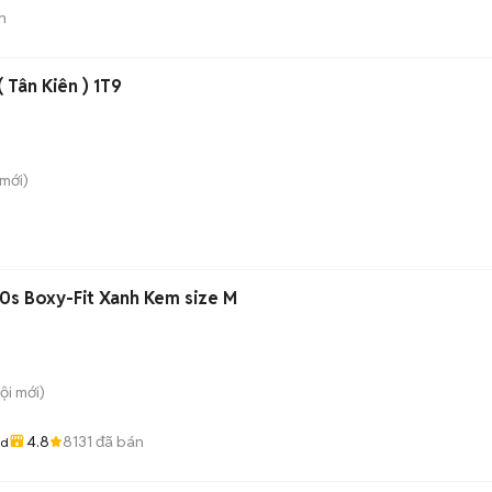
n
 Tân Kiên ) 1T9
mới)
0s Boxy-Fit Xanh Kem size M
ội
mới)
4.8
8131
đã bán
od