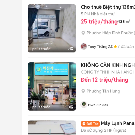
5 PN
Nhà biệt thự
25 triệu/tháng
138 m²
Phường Hiệp Bình Phước 
2.0
7
đã bán
Tony Thắng
1 phút trước
7
KHÔNG CẦN KINH NGHI
CÔNG TY TNHH NHÀ HÀNG 
Đến 12 triệu/tháng
Phường Tân Hưng
Hwa SinGak
1 phút trước
1
Máy Lạnh Pana
Đã sử dụng
2 HP (ngựa)