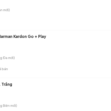
ân
mới)
Harman Kardon Go + Play
ng Đa
mới)
ã bán
 Trắng
ng Biên
mới)