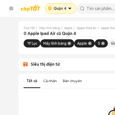
Quận 4
Chợ Tốt
Máy tính bảng
Apple
Apple iPad Air
Apple iPa
0 Apple Ipad Air cũ Quận 4
Lọc
Máy tính bảng
Apple
5
Gi
Siêu thị điện tử
Tất cả
Cá nhân
Bán chuyên