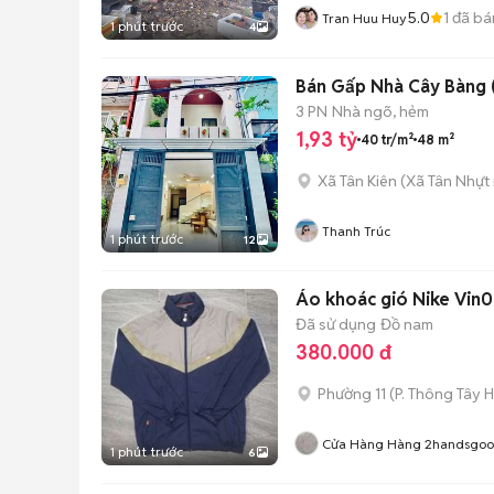
5.0
1
đã bá
Tran Huu Huy
1 phút trước
4
Bán Gấp Nhà Cây Bàng (
3 PN
Nhà ngõ, hẻm
1,93 tỷ
40 tr/m²
48 m²
Xã Tân Kiên
(
Xã Tân Nhựt
Thanh Trúc
1 phút trước
12
Áo khoác gió Nike Vin0
Đã sử dụng
Đồ nam
380.000 đ
Phường 11
(
P. Thông Tây H
Cửa Hàng Hàng 2handsgo
1 phút trước
6