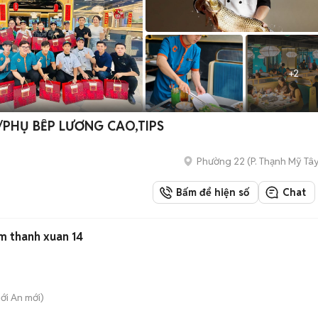
+
2
/PHỤ BẾP LƯƠNG CAO,TIPS
Phường 22
(
P. Thạnh Mỹ Tâ
Bấm để hiện số
Chat
m thanh xuan 14
hới An
mới)