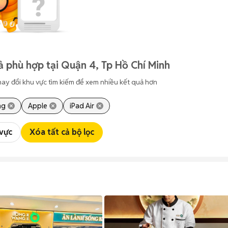
ả phù hợp tại Quận 4, Tp Hồ Chí Minh
hay đổi khu vực tìm kiếm để xem nhiều kết quả hơn
ng
Apple
iPad Air
 vực
Xóa tất cả bộ lọc