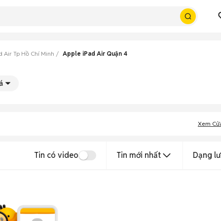
d Air Tp Hồ Chí Minh
Apple iPad Air Quận 4
á
Xem Cử
Tin có video
Tin mới nhất
Dạng lư