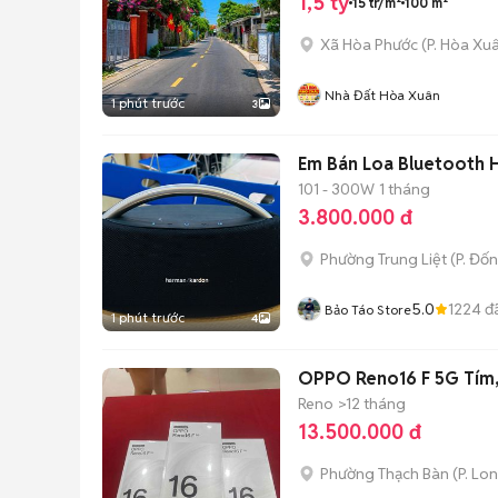
1,5 tỷ
15 tr/m²
100 m²
Xã Hòa Phước
(
P. Hòa Xu
Nhà Đất Hòa Xuân
1 phút trước
3
Em Bán Loa Bluetooth 
101 - 300W
1 tháng
3.800.000 đ
Phường Trung Liệt
(
P. Đố
5.0
1224
đ
Bảo Táo Store
1 phút trước
4
OPPO Reno16 F 5G Tím,
Reno
>12 tháng
13.500.000 đ
Phường Thạch Bàn
(
P. Lo