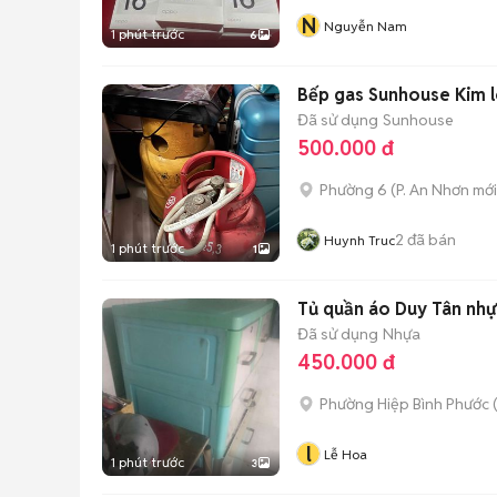
N
Nguyễn Nam
1 phút trước
6
Bếp gas Sunhouse Kim l
Đã sử dụng
Sunhouse
500.000 đ
Phường 6
(
P. An Nhơn
mới
2
đã bán
Huynh Truc
1 phút trước
1
Tủ quần áo Duy Tân nhự
Đã sử dụng
Nhựa
450.000 đ
Phường Hiệp Bình Phước 
l
Lễ Hoa
1 phút trước
3