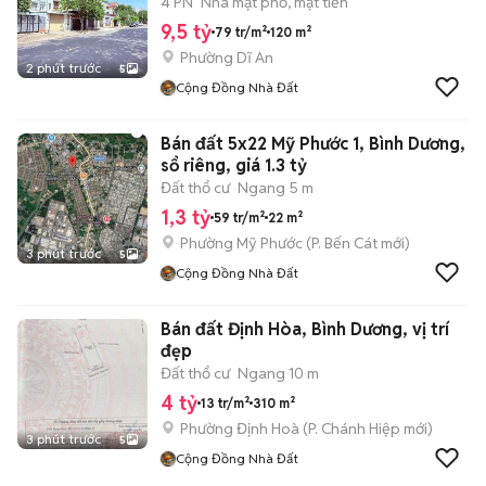
4 PN
Nhà mặt phố, mặt tiền
9,5 tỷ
79 tr/m²
120 m²
Phường Dĩ An
2 phút trước
5
Cộng Đồng Nhà Đất
Bán đất 5x22 Mỹ Phước 1, Bình Dương,
sổ riêng, giá 1.3 tỷ
Đất thổ cư
Ngang 5 m
1,3 tỷ
59 tr/m²
22 m²
Phường Mỹ Phước
(
P. Bến Cát
mới)
3 phút trước
5
Cộng Đồng Nhà Đất
Bán đất Định Hòa, Bình Dương, vị trí
đẹp
Đất thổ cư
Ngang 10 m
4 tỷ
13 tr/m²
310 m²
Phường Định Hoà
(
P. Chánh Hiệp
mới)
3 phút trước
5
Cộng Đồng Nhà Đất