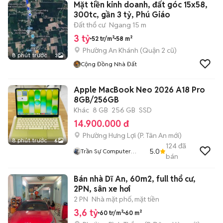
Mặt tiền kinh doanh, đất góc 15x58,
300tc, gần 3 tỷ, Phú Giáo
Đất thổ cư
Ngang 15 m
3 tỷ
52 tr/m²
58 m²
Phường An Khánh (Quận 2 cũ)
8 phút trước
3
Cộng Đồng Nhà Đất
Apple MacBook Neo 2026 A18 Pro
8GB/256GB
Khác
8 GB
256 GB
SSD
14.900.000 đ
Phường Hưng Lợi
(
P. Tân An
mới)
8 phút trước
6
124
đã
5.0
Trần Sự Computer
bán
Store
Bán nhà Dĩ An, 60m2, full thổ cư,
2PN, sân xe hơi
2 PN
Nhà mặt phố, mặt tiền
3,6 tỷ
60 tr/m²
60 m²