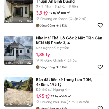
Thuận An Bình Dương
3 PN
Nhà mặt phố, mặt tiền
3,9 tỷ
39 tr/m²
100 m²
Phường An Khánh (Quận 2 cũ)
4 phút trước
5
Cộng Đồng Nhà Đất
Nhà Mái Thái Lô Góc 2 Mặt Tiền Gần
KCN Mỹ Phước 3, 4
Nhà mặt phố, mặt tiền
1,85 tỷ
Phường Chánh Phú Hòa
5 phút trước
5
Cộng Đồng Nhà Đất
Bán đất liền kề trung tâm TDM,
4x15m, 1.95 tỷ
Đất thổ cư
Ngang 4 m
1,95 tỷ
33 tr/m²
60 m²
Phường Phú Hòa
(
P. Phú Lợi
mới)
6 phút trước
5
Cộng Đồng Nhà Đất