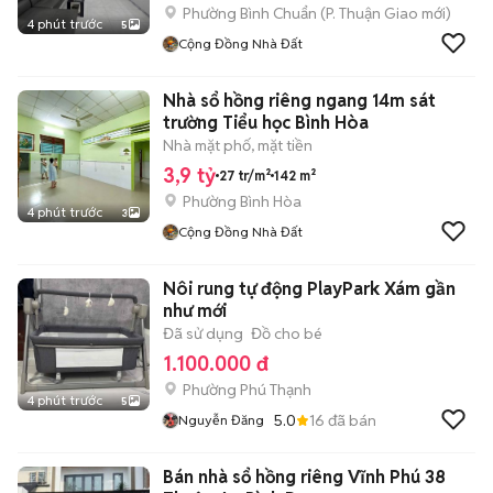
Phường Bình Chuẩn
(
P. Thuận Giao
mới)
4 phút trước
5
Cộng Đồng Nhà Đất
Nhà sổ hồng riêng ngang 14m sát
trường Tiểu học Bình Hòa
Nhà mặt phố, mặt tiền
3,9 tỷ
27 tr/m²
142 m²
Phường Bình Hòa
4 phút trước
3
Cộng Đồng Nhà Đất
Nôi rung tự động PlayPark Xám gần
như mới
Đã sử dụng
Đồ cho bé
1.100.000 đ
Phường Phú Thạnh
4 phút trước
5
5.0
16
đã bán
Nguyễn Đăng
Bán nhà sổ hồng riêng Vĩnh Phú 38