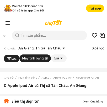
Voucher KFC đến 100k
Tải app
Chỉ có trên app Chợ Tốt
Khu vực:
An Giang, Thị xã Tân Châu
Xoá lọc
Máy tính bảng
Giá
Lọc
Chợ Tốt
Máy tính bảng
Apple
Apple iPad Air
Apple iPad Air An Gian
0 Apple Ipad Air cũ Thị xã Tân Châu, An Giang
Siêu thị điện tử
Xem Cửa hàng