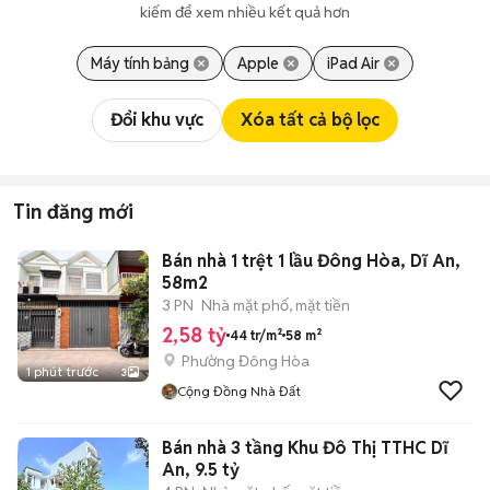
kiếm để xem nhiều kết quả hơn
Máy tính bảng
Apple
iPad Air
Đổi khu vực
Xóa tất cả bộ lọc
Tin đăng mới
Bán nhà 1 trệt 1 lầu Đông Hòa, Dĩ An,
58m2
3 PN
Nhà mặt phố, mặt tiền
2,58 tỷ
44 tr/m²
58 m²
Phường Đông Hòa
1 phút trước
3
Cộng Đồng Nhà Đất
Bán nhà 3 tầng Khu Đô Thị TTHC Dĩ
An, 9.5 tỷ