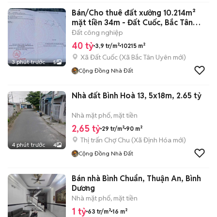
Bán/Cho thuê đất xưởng 10.214m²
mặt tiền 34m - Đất Cuốc, Bắc Tân
Uyên
Đất công nghiệp
40 tỷ
3,9 tr/m²
10215 m²
Xã Đất Cuốc
(
Xã Bắc Tân Uyên
mới)
3 phút trước
5
Cộng Đồng Nhà Đất
Nhà đất Bình Hoà 13, 5x18m, 2.65 tỷ
Nhà mặt phố, mặt tiền
2,65 tỷ
29 tr/m²
90 m²
Thị trấn Chợ Chu
(
Xã Định Hóa
mới)
4 phút trước
4
Cộng Đồng Nhà Đất
Bán nhà Bình Chuẩn, Thuận An, Bình
Dương
Nhà mặt phố, mặt tiền
1 tỷ
63 tr/m²
16 m²