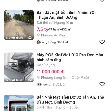
Bán đất mặt tiền Bình Nhâm 30,
Thuận An, Bình Dương
Đất thổ cư
Ngang 10 m
7,5 tỷ
17 tr/m²
432 m²
Phường An Phú
6 phút trước
4
Cộng Đồng Nhà Đất
Máy POS KiotViet D10 Pro Đen Màn
hình cảm ứng
Đã sử dụng
11.000.000 đ
Phường Long Bình (Quận 9 cũ)
6 phút trước
1
P
5
đã bán
Phương
Bán Nhà Mặt Tiền Dx132 Tân An, Thủ
Dầu Một, Bình Dương
3 PN
Nhà mặt phố, mặt tiền