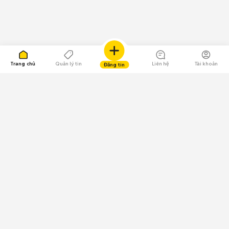
Trang chủ
Quản lý tin
Liên hệ
Tài khoản
Đăng tin
109.000 Bình chọn
Tải ứng dụng Chợ Tốt
Về Chợ Tốt
Quy chế sàn
Chính sách bảo mật
Giải quyết tranh chấp
CÔNG TY TNHH CHỢ TỐT - Người đại diện theo pháp luật:
Nguyễn Trọng Tấn; GPDKKD: 0312120782 do Sở KH & ĐT TP.HCM cấp ngày
11/01/2013;
GPMXH: 185/GP-BTTTT do Bộ Thông tin và Truyền thông
cấp ngày 09/07/2024 - Chịu trách nhiệm