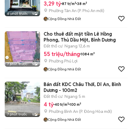
3,29 tỷ
87 tr/m²
38 m²
Phường Tân An
(
P. Phú An
mới)
6 phút trước
5
Cộng Đồng Nhà Đất
Cho thuê đất mặt tiền Lê Hồng
Phong, Thủ Dầu Một, Bình Dương
Đất thổ cư
Ngang 12,6 m
55 triệu/tháng
1084 m²
Phường Phú Lợi
7 phút trước
5
Cộng Đồng Nhà Đất
Bán đất KDC Châu Thới, Dĩ An, Bình
Dương - 100m2
Đất thổ cư
Ngang 5 m
4 tỷ
40 tr/m²
100 m²
Phường Bình An
(
P. Đông Hòa
mới)
7 phút trước
5
Cộng Đồng Nhà Đất