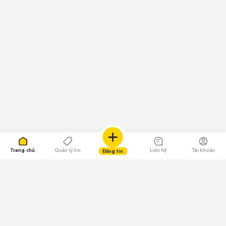
Trang chủ
Quản lý tin
Liên hệ
Tài khoản
Đăng tin
109.000 Bình chọn
Tải ứng dụng Chợ Tốt