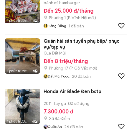
bánh mì hamburger
Đến 25.000 đ/tháng
Phường 1
(
P. Vĩnh Hội
mới)
1 phút trước
1
H
1
đã bán
Hằng Đặng
Quán hải sản tuyển phụ bếp/ phục
vụ/tạp vụ
Cua Đất Mũi
Đến 8 triệu/tháng
Phường 17
(
P. Gò Vấp
mới)
1 phút trước
1
Đ
20
đã bán
Đất Mũi Food
Honda Air Blade Đen bstp
2011
Tay ga
Đã sử dụng
7.300.000 đ
Xã Bà Điểm
1 phút trước
6
26
đã bán
Quốc An