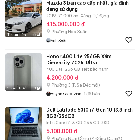
Mazda 3 bản cao cấp nhất, gia đình
đang sử dụng
2019
71.000 km
Xăng
Tự động
415.000.000 đ
Phường Hòa Xuân
Tin ưu tiên
14
Anh Xuân
Honor 400 Lite 256GB Xám
Dimensity 7025-Ultra
400 Lite
256 GB
Hết bảo hành
4.200.000 đ
Phường 3
(
P. Sa Đéc
mới)
1 phút trước
2
1
đã bán
Huynh Quoc Vinh
Dell Latitude 5310 i7 Gen 10 13.3 inch
8GB/256GB
Intel Core i7
8 GB
256 GB
SSD
5.100.000 đ
Phường Nam Đồng
(
P. Đống Đa
mới)