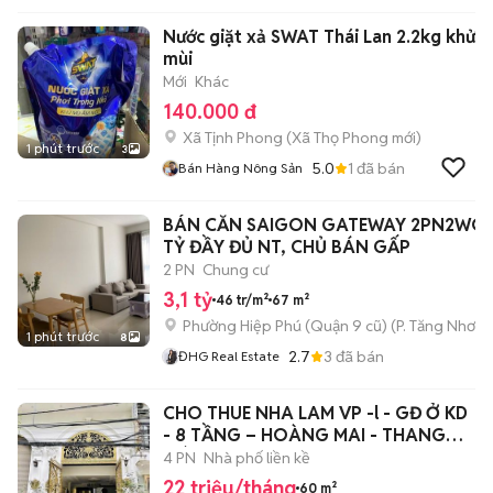
Nước giặt xả SWAT Thái Lan 2.2kg khử
mùi
Mới
Khác
140.000 đ
Xã Tịnh Phong
(
Xã Thọ Phong
mới)
1 phút trước
3
5.0
1
đã bán
Bán Hàng Nông Sản
BÁN CĂN SAIGON GATEWAY 2PN2WC GIÁ
TỶ ĐẦY ĐỦ NT, CHỦ BÁN GẤP
2 PN
Chung cư
3,1 tỷ
46 tr/m²
67 m²
Phường Hiệp Phú (Quận 9 cũ)
(
P. Tăng Nhơn 
1 phút trước
8
2.7
3
đã bán
ĐHG Real Estate
CHO THUE NHA LAM VP -l - GĐ Ở KD
- 8 TẦNG – HOÀNG MAI - THANG
MÁY
4 PN
Nhà phố liền kề
22 triệu/tháng
60 m²