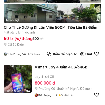
Tin nổi bật
3
Cho Thuê Xưởng Khuôn Viên 500M, Tiền Lân Bà Điểm
Mặt bằng kinh doanh
50 triệu/tháng
500 m²
Xã Bà Điểm
1
đã bán
Bấm để hiện số
Chat
Trần Phong Vũ
Vsmart Joy 4 Xám 4GB/64GB
Joy 4
64 GB
800.000 đ
Phường Cổ Nhuế 1
(
P. Nghĩa Đô
mới)
1 phút trước
6
5.0
9
đã bán
Đức Trọng