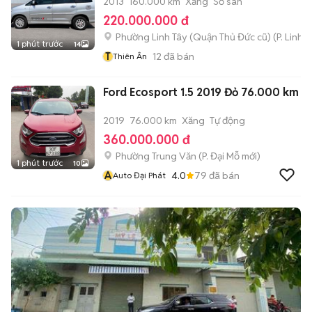
2013
160.000 km
Xăng
Số sàn
220.000.000 đ
Phường Linh Tây (Quận Thủ Đức cũ)
(
P. Linh 
1 phút trước
14
T
12
đã bán
Thiên Ân
Ford Ecosport 1.5 2019 Đỏ 76.000 km
2019
76.000 km
Xăng
Tự động
360.000.000 đ
Phường Trung Văn
(
P. Đại Mỗ
mới)
1 phút trước
10
A
4.0
79
đã bán
Auto Đại Phát