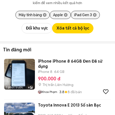
kiếm để xem nhiều kết quả hơn
Máy tính bảng
Apple
iPad Gen 3
Đổi khu vực
Xóa tất cả bộ lọc
Tin đăng mới
iPhone iPhone 8 64GB Đen Đã sử
dụng
iPhone 8
64 GB
900.000 đ
Thị trấn Liên Hương
1 phút trước
6
3.8
8
đã bán
Khoa Phạm
Toyota Innova E 2013 Số sàn Bạc