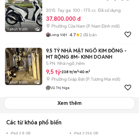
2015
Tay ga
100 - 175 cc
Đã sử dụng
37.800.000 đ
Phường Cửa Nam
(
P. Nam Định
mới)
1 phút trước
1
4.7
2
đã bán
Long Việt
9.5 TỶ NHÀ MẶT NGÕ KIM ĐỒNG -
MT RỘNG 8M- KINH DOANH
5 PN
Nhà ngõ, hẻm
9,5 tỷ
238 tr/m²
40 m²
Phường Giáp Bát
(
P. Tương Mai
mới)
1 phút trước
3
Vũ Thị Nga
Xem thêm
Các từ khóa phổ biến
iPad 3 8 GB
iPad 3 256 GB