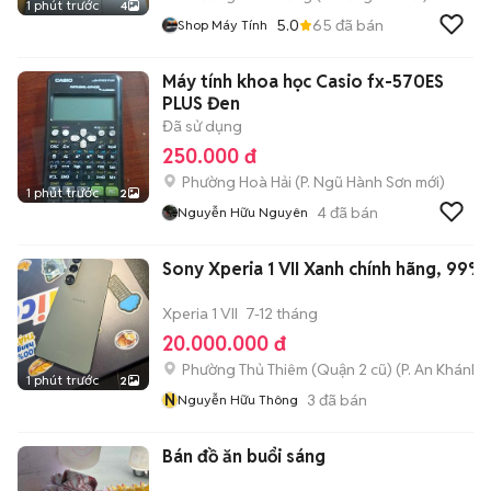
1 phút trước
4
5.0
65
đã bán
Shop Máy Tính
Máy tính khoa học Casio fx-570ES
PLUS Đen
Đã sử dụng
250.000 đ
Phường Hoà Hải
(
P. Ngũ Hành Sơn
mới)
1 phút trước
2
4
đã bán
Nguyễn Hữu Nguyên
Sony Xperia 1 VII Xanh chính hãng, 99%
Xperia 1 VII
7-12 tháng
20.000.000 đ
Phường Thủ Thiêm (Quận 2 cũ)
(
P. An Khánh
m
1 phút trước
2
N
3
đã bán
Nguyễn Hữu Thông
Bán đồ ăn buổi sáng