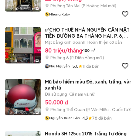
Phường Tân Mai
(
P. Hoàng Mai
mới)
1 phút trước
12
N
Nhung Ruby
✅CHO THUÊ NHÀ NGUYÊN CĂN MẶT
TIỀN ĐƯỜNG BA THÁNG HAI, P. 6,
QUẬN 10
Mặt bằng kinh doanh
Hoàn thiện cơ bản
80 triệu/tháng
100 m²
Phường 6
(
P. Diên Hồng
mới)
1 phút trước
4
5.0
11
đã bán
Phú Nguyễn
Mũ bảo hiểm màu Đỏ, xanh, trắng, vàng
xanh lá
Đã sử dụng
Cả nam và nữ
50.000 đ
Phường Thổ Quan
(
P. Văn Miếu - Quốc Tử Gi
1 phút trước
6
N
4.9
78
đã bán
Nguyễn Xuân Bảo
Honda SH 125cc 2015 Trắng Tự động