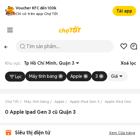
Voucher KFC đến 100k
Tải app
Chỉ có trên app Chợ Tốt
Khu vực:
Tp Hồ Chí Minh, Quận 3
Xoá lọc
Máy tính bảng
Apple
3
Giá
Lọc
Chợ Tốt
Máy tính bảng
Apple
Apple iPad Gen 3
Apple iPad Gen 3 Tp
0 Apple Ipad Gen 3 cũ Quận 3
Siêu thị điện tử
Xem Cửa hàng