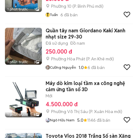
Phường 10
(
P. Bình Phú
mới)
1 phút trước
1
T
6
đã bán
Tuấn
Quần tây nam Giordano Kaki Xanh
nhạt size 29-30
Đã sử dụng
Đồ nam
250.000 đ
Phường Hòa Phát
(
P. An Khê
mới)
1 phút trước
3
1.0
6
đã bán
Cường Nguyễn
Máy dò kim loại tầm xa công nghệ
cảm ứng tần số 3D
Mới
4.500.000 đ
Phường Võ Thị Sáu
(
P. Xuân Hòa
mới)
1 phút trước
5
5.0
1146
đã bán
Ngô Hữu Nam
Toyota Vios 2018 Trắng Số sàn Xăng