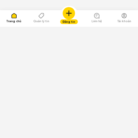
Trang chủ
Quản lý tin
Liên hệ
Tài khoản
Đăng tin
109.000 Bình chọn
Tải ứng dụng Chợ Tốt
Về Chợ Tốt
Quy chế sàn
Chính sách bảo mật
Giải quyết tranh chấp
CÔNG TY TNHH CHỢ TỐT - Người đại diện theo pháp luật:
Nguyễn Trọng Tấn; GPDKKD: 0312120782 do Sở KH & ĐT TP.HCM cấp ngày
11/01/2013;
GPMXH: 185/GP-BTTTT do Bộ Thông tin và Truyền thông
cấp ngày 09/07/2024 - Chịu trách nhiệm
nội dung: Trần Hoàng Ly.
Chính sách sử dụng
Địa chỉ: Tầng 18, Toà nhà UOA, Số 6 đường Tân Trào, Phường Tân Mỹ,
Thành phố Hồ Chí Minh, Việt Nam;