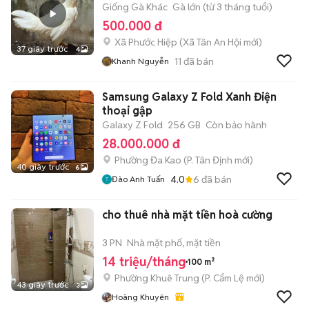
Giống Gà Khác
Gà lớn (từ 3 tháng tuổi)
500.000 đ
Xã Phước Hiệp
(
Xã Tân An Hội
mới)
37 giây trước
4
11
đã bán
Khanh Nguyễn
Samsung Galaxy Z Fold Xanh Điện
thoại gập
Galaxy Z Fold
256 GB
Còn bảo hành
28.000.000 đ
Phường Đa Kao
(
P. Tân Định
mới)
40 giây trước
6
4.0
6
đã bán
Đào Anh Tuấn
cho thuê nhà mặt tiền hoà cường
3 PN
Nhà mặt phố, mặt tiền
14 triệu/tháng
100 m²
Phường Khuê Trung
(
P. Cẩm Lệ
mới)
43 giây trước
3
Hoàng Khuyên