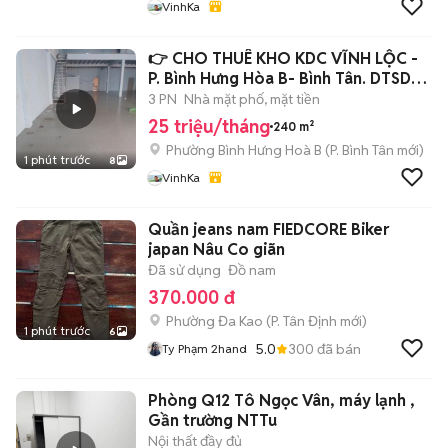
VinhKa
👉 CHO THUÊ KHO KDC VĨNH LỘC -
P. Bình Hưng Hòa B- Bình Tân. DTSD
360M2
3 PN
Nhà mặt phố, mặt tiền
25 triệu/tháng
240 m²
Phường Bình Hưng Hoà B
(
P. Bình Tân
mới)
1 phút trước
8
VinhKa
Quần jeans nam FIEDCORE Biker
japan Nâu Co giãn
Đã sử dụng
Đồ nam
370.000 đ
Phường Đa Kao
(
P. Tân Định
mới)
1 phút trước
6
5.0
300
đã bán
Ty Phạm 2hand
Phòng Q12 Tô Ngọc Vân, máy lạnh ,
Gần trường NTTu
Nội thất đầy đủ