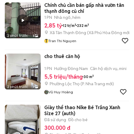
Chính chủ cần bán gấp nhà vườn tân
thạnh đông củ chi
1 PN
Nhà ngõ, hẻm
2,85 tỷ
12 tr/m²
232 m²
Xã Tân Thạnh Đông
(
Xã Phú Hòa Đông
mới)
2 phút trước
5
T
Tran Thi Nguyen
cho thuê căn hộ
1 PN
Hướng Đông Nam
Căn hộ dịch vụ, mini
5,5 triệu/tháng
30 m²
Phường Lộc Thọ
(
P. Nha Trang
mới)
2 phút trước
7
Vũ Huy Hoàng
Giày thể thao Nike Bé Trắng Xanh
Size 27 (auth)
Đã sử dụng
Đồ cho bé
300.000 đ