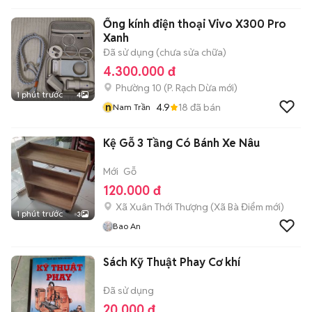
Ống kính điện thoại Vivo X300 Pro
Xanh
Đã sử dụng (chưa sửa chữa)
4.300.000 đ
Phường 10
(
P. Rạch Dừa
mới)
1 phút trước
4
n
4.9
18
đã bán
Nam Trần
Kệ Gỗ 3 Tầng Có Bánh Xe Nâu
Mới
Gỗ
120.000 đ
Xã Xuân Thới Thượng
(
Xã Bà Điểm
mới)
1 phút trước
3
Bao An
Sách Kỹ Thuật Phay Cơ khí
Đã sử dụng
20.000 đ