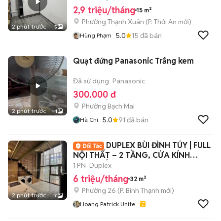
2,9 triệu/tháng
15 m²
Phường Thạnh Xuân
(
P. Thới An
mới)
2 phút trước
5
5.0
15
đã bán
Hùng Phạm
Quạt đứng Panasonic Trắng kem
Đã sử dụng
Panasonic
300.000 đ
Phường Bạch Mai
2 phút trước
1
5.0
91
đã bán
Hà Chi
DUPLEX BÙI ĐÌNH TÚY | FULL
NỘI THẤT – 2 TẦNG, CỬA KÍNH
NGẬP NẮNG
1 PN
Duplex
6 triệu/tháng
32 m²
Phường 26
(
P. Bình Thạnh
mới)
2 phút trước
7
Hoang Patrick Unite