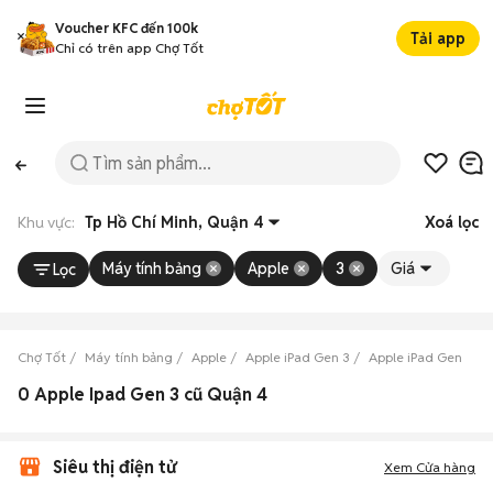
Voucher KFC đến 100k
Tải app
Chỉ có trên app Chợ Tốt
Khu vực:
Tp Hồ Chí Minh, Quận 4
Xoá lọc
Máy tính bảng
Apple
3
Giá
Lọc
Chợ Tốt
Máy tính bảng
Apple
Apple iPad Gen 3
Apple iPad Gen 3 Tp
0 Apple Ipad Gen 3 cũ Quận 4
Siêu thị điện tử
Xem Cửa hàng