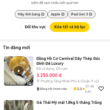
kiếm để xem nhiều kết quả hơn
Máy tính bảng
Apple
iPad Gen 3
Đổi khu vực
Xóa tất cả bộ lọc
Tin đăng mới
Đồng Hồ Cơ Carnival Dây Thép Đúc
Đính Đá Luxury
Đã sử dụng
Đồ nam
3.250.000 đ
Phường Tăng Nhơn Phú A (Quận 9 cũ)
33 giây trước
5
20
đã
5.0
Đồng Hồ Chính Hãng
bán
Hiếu Nguyễn
Gà Thái Mỹ mái 1.8kg 5 tháng Trắng