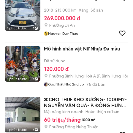
2018
213.000 km
Xăng
Số sàn
269.000.000 đ
Phường Dĩ An
1 phút trước
3
N
Nguyen Duy Thao
Mô hình nhân vật Nữ Nhựa Đa màu
Đã sử dụng
120.000 đ
Phường Bình Hưng Hoà A
(
P. Bình Hưng Hòa
m
1 phút trước
3
75
đã bán
Góc Nhật Nhỏ 2nd Jp
❌ CHO THUÊ KHO XƯỞNG- 1000M2-
NGUYỄN VĂN QUÁ- P. ĐÔNG HƯNG
THUẬN- Q 12
Mặt bằng kinh doanh
Hoàn thiện cơ bản
60 triệu/tháng
1000 m²
Phường Đông Hưng Thuận
1 phút trước
4