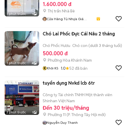
1.600.000 đ
Thị trấn Nhà Bè
1 phút trước
1
Cửa Hàng Tủ Nhựa Giá
Xưởng
Chó Lai Phốc Đực Cái Nâu 2 tháng
Chó Phốc Hươu
Chó con (dưới 3 tháng tuổi)
500.000 đ
Phường Hòa Khánh Nam
1 phút trước
4
K
1.0
52
đã bán
Khôi KS
tuyển dụng Nvkd lcb 6tr
Công ty Tài chính TNHH Một thành viên
Shinhan Việt Nam
Đến 30 triệu/tháng
1 phút trước
1
Phường 11
(
P. Thông Tây Hội
mới)
Nguyễn Duy Thanh