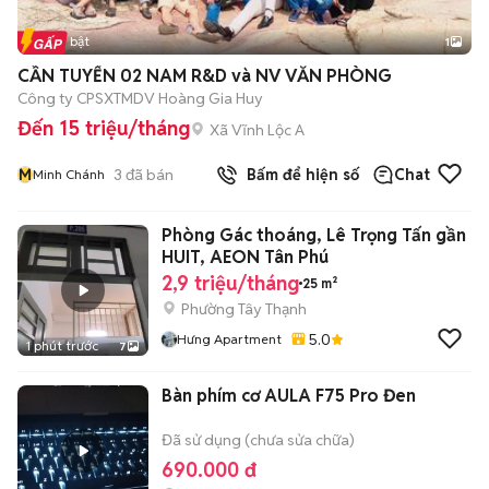
Tin nổi bật
1
CẦN TUYỂN 02 NAM R&D và NV VĂN PHÒNG
Công ty CPSXTMDV Hoàng Gia Huy
Đến 15 triệu/tháng
Xã Vĩnh Lộc A
M
3
đã bán
Bấm để hiện số
Chat
Minh Chánh
Phòng Gác thoáng, Lê Trọng Tấn gần
HUIT, AEON Tân Phú
2,9 triệu/tháng
25 m²
Phường Tây Thạnh
5.0
Hưng Apartment
1 phút trước
7
Bàn phím cơ AULA F75 Pro Đen
Đã sử dụng (chưa sửa chữa)
690.000 đ