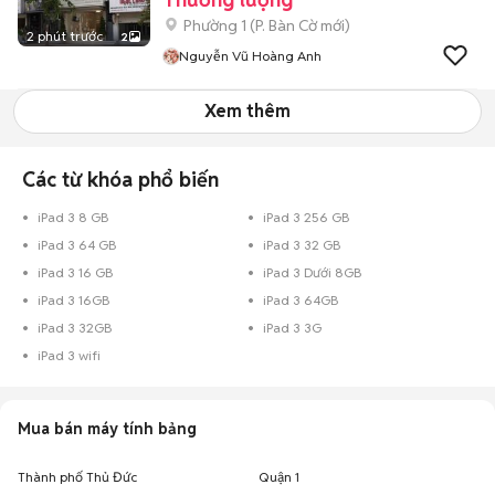
Phường 1
(
P. Bàn Cờ
mới)
2 phút trước
2
Nguyễn Vũ Hoàng Anh
Xem thêm
Các từ khóa phổ biến
iPad 3 8 GB
iPad 3 256 GB
iPad 3 64 GB
iPad 3 32 GB
iPad 3 16 GB
iPad 3 Dưới 8GB
iPad 3 16GB
iPad 3 64GB
iPad 3 32GB
iPad 3 3G
iPad 3 wifi
Mua bán máy tính bảng
Thành phố Thủ Đức
Quận 1