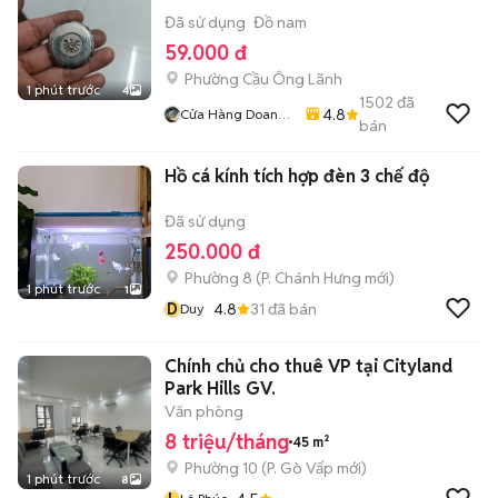
Đã sử dụng
Đồ nam
59.000 đ
Phường Cầu Ông Lãnh
1 phút trước
4
1502
đã
4.8
Cửa Hàng Doan
bán
Vu
Hồ cá kính tích hợp đèn 3 chế độ
Đã sử dụng
250.000 đ
Phường 8
(
P. Chánh Hưng
mới)
1 phút trước
1
D
4.8
31
đã bán
Duy
Chính chủ cho thuê VP tại Cityland
Park Hills GV.
Văn phòng
8 triệu/tháng
45 m²
Phường 10
(
P. Gò Vấp
mới)
1 phút trước
8