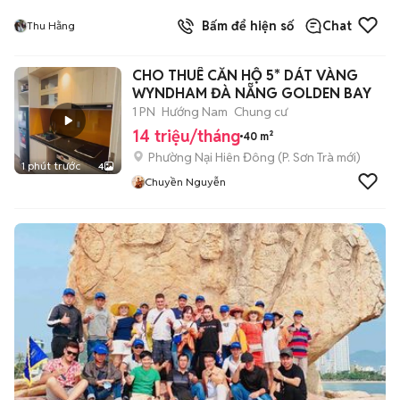
Bấm để hiện số
Chat
Thu Hằng
CHO THUÊ CĂN HỘ 5* DÁT VÀNG
WYNDHAM ĐÀ NẴNG GOLDEN BAY
1 PN
Hướng Nam
Chung cư
14 triệu/tháng
40 m²
Phường Nại Hiên Đông
(
P. Sơn Trà
mới)
1 phút trước
4
Chuyền Nguyễn