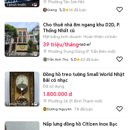
Phường Tân Sơn Nhì
1 phút trước
5
5.0
14
đã bán
Giang
Cho thuê nhà 8m ngang khu D2D, P.
Thống Nhất cũ
Mặt bằng kinh doanh
Hoàn thiện cơ bản
39 triệu/tháng
160 m²
Phường Trung Dũng
(
P. Trấn Biên
mới)
1 phút trước
12
5.0
43
đã bán
Trần Anh Thư
Đồng hồ treo tường Small World Nhật
Bãi có nhạc
Đã sử dụng
1.800.000 đ
Phường 26
(
P. Bình Thạnh
mới)
1 phút trước
6
D
78
đã bán
Dương Nguyên
Nắp lưng đồng hồ Citizen Inox Bạc