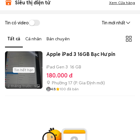
Siêu thị điện tử
Xem Cửa hàng
Tin có video
Tin mới nhất
Tất cả
Cá nhân
Bán chuyên
Apple iPad 3 16GB Bạc Hư pin
iPad Gen 3
16 GB
Tin hết hạn
180.000 đ
Phường 17
(
P. Gia Định
mới)
2 tháng trước
5
4.8
100
đã bán