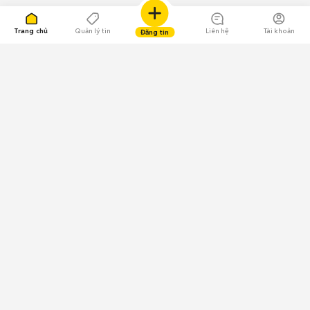
Trang chủ
Quản lý tin
Liên hệ
Tài khoản
Đăng tin
109.000 Bình chọn
Tải ứng dụng Chợ Tốt
Về Chợ Tốt
Quy chế sàn
Chính sách bảo mật
Giải quyết tranh chấp
CÔNG TY TNHH CHỢ TỐT - Người đại diện theo pháp luật:
Nguyễn Trọng Tấn; GPDKKD: 0312120782 do Sở KH & ĐT TP.HCM cấp ngày
11/01/2013;
GPMXH: 185/GP-BTTTT do Bộ Thông tin và Truyền thông
cấp ngày 09/07/2024 - Chịu trách nhiệm
nội dung: Trần Hoàng Ly.
Chính sách sử dụng
Địa chỉ: Tầng 18, Toà nhà UOA, Số 6 đường Tân Trào, Phường Tân Mỹ,
Thành phố Hồ Chí Minh, Việt Nam;
Email: trogiup@chotot.vn -