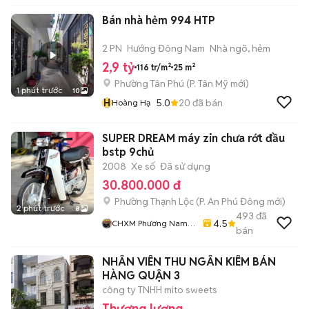
Bán nhà hẻm 994 HTP
2 PN
Hướng Đông Nam
Nhà ngõ, hẻm
2,9 tỷ
116 tr/m²
25 m²
Phường Tân Phú
(
P. Tân Mỹ
mới)
1 phút trước
10
H
5.0
20
đã bán
Hoàng Hạ
SUPER DREAM máy zin chưa rớt đầu
bstp 9chủ
2008
Xe số
Đã sử dụng
30.800.000 đ
Phường Thạnh Lộc
(
P. An Phú Đông
mới)
2 phút trước
8
493
đã
4.5
CHXM Phương Nam
bán
Chuyên Bán Xe Trả
Góp
NHÂN VIÊN THU NGÂN KIÊM BÁN
HÀNG QUẬN 3
công ty TNHH mito sweets
Thương lượng