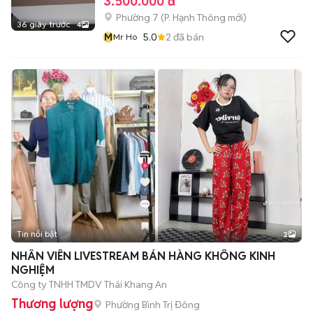
3.500.000 đ
Phường 7
(
P. Hạnh Thông
mới)
36 giây trước
4
M
5.0
2
đã bán
Mr Ho
Tin nổi bật
2
NHÂN VIÊN LIVESTREAM BÁN HÀNG KHÔNG KINH
NGHIỆM
Công ty TNHH TMDV Thái Khang An
Thương lượng
Phường Bình Trị Đông