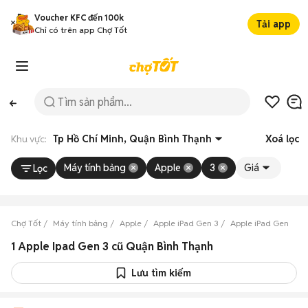
Voucher KFC đến 100k
Tải app
Chỉ có trên app Chợ Tốt
Khu vực:
Tp Hồ Chí Minh, Quận Bình Thạnh
Xoá lọc
Máy tính bảng
Apple
3
Giá
Lọc
Chợ Tốt
Máy tính bảng
Apple
Apple iPad Gen 3
Apple iPad Gen 3 Tp
1 Apple Ipad Gen 3 cũ Quận Bình Thạnh
Lưu tìm kiếm