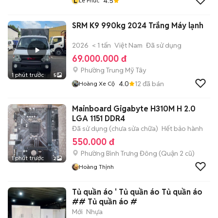
L
4.5
Lê Phúc
SRM K9 990kg 2024 Trắng Máy lạnh
2026
< 1 tấn
Việt Nam
Đã sử dụng
69.000.000 đ
Phường Trung Mỹ Tây
1 phút trước
5
4.0
12
đã bán
Hoàng Xe Cộ
Mainboard Gigabyte H310M H 2.0
LGA 1151 DDR4
Đã sử dụng (chưa sửa chữa)
Hết bảo hành
550.000 đ
Phường Bình Trưng Đông (Quận 2 cũ)
1 phút trước
2
Hoàng Thịnh
Tủ quần áo ' Tủ quần áo Tủ quần áo
## Tủ quần áo #
Mới
Nhựa