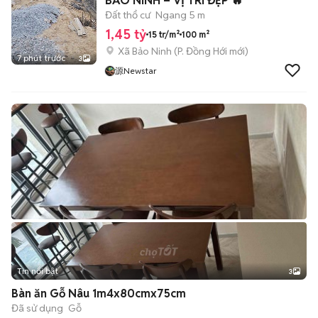
BẢO NINH – VỊ TRÍ ĐẸP 🔥
Đất thổ cư
Ngang 5 m
1,45 tỷ
15 tr/m²
100 m²
Xã Bảo Ninh
(
P. Đồng Hới
mới)
7 phút trước
3
源Newstar
Tin nổi bật
3
Bàn ăn Gỗ Nâu 1m4x80cmx75cm
Đã sử dụng
Gỗ