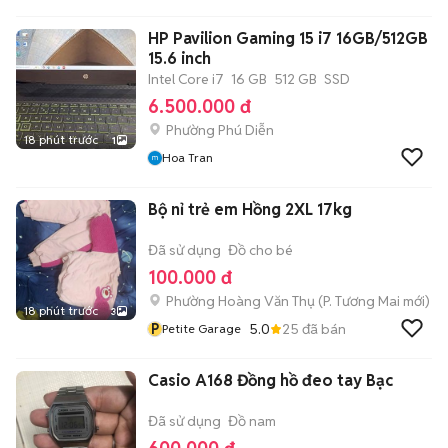
HP Pavilion Gaming 15 i7 16GB/512GB
15.6 inch
Intel Core i7
16 GB
512 GB
SSD
6.500.000 đ
Phường Phú Diễn
18 phút trước
1
Hoa Tran
Bộ nỉ trẻ em Hồng 2XL 17kg
Đã sử dụng
Đồ cho bé
100.000 đ
Phường Hoàng Văn Thụ
(
P. Tương Mai
mới)
18 phút trước
3
P
5.0
25
đã bán
Petite Garage
Casio A168 Đồng hồ đeo tay Bạc
Đã sử dụng
Đồ nam