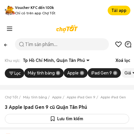
Voucher KFC đến 100k
Tải app
Chỉ có trên app Chợ Tốt
Khu vực:
Tp Hồ Chí Minh, Quận Tân Phú
Xoá lọc
Máy tính bảng
Apple
iPad Gen 9
Giá
Lọc
Chợ Tốt
Máy tính bảng
Apple
Apple iPad Gen 9
Apple iPad Gen 9 Tp
3 Apple Ipad Gen 9 cũ Quận Tân Phú
Lưu tìm kiếm