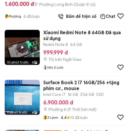
1.600.000 đ
Phường Long Bình (Quận 9 cũ)
P
6
đã bán
Bấm để hiện số
Chat
Phương
Xiaomi Redmi Note 8 64GB Đã qua
sử dụng
Redmi Note 8
64 GB
999.999 đ
Thị trấn Ngãi Giao
10 phút trước
5
Nhi:3 Linh
Surface Book 2 i7 16GB/256 +tặng
phím cơ , mouse
Intel Core i7
16 GB
256 GB
SSD
6.900.000 đ
Phường 6
(
P. Thới Sơn
mới)
11 phút trước
6
3
4.4
13
đã bán
3 Ljem