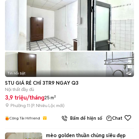
Tin nổi bật
4
STU GIÁ RẺ CHỈ 3TR9 NGAY Q3
Nội thất đầy đủ
3,9 triệu/tháng
25 m²
Phường 11
(
P. Nhiêu Lộc
mới)
Bấm để hiện số
Chat
Công Tài Hifriend
mèo golden thuần chủng siêu đẹp