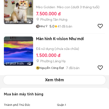
Mèo Golden
Mèo con (dưới 3 tháng tuổi)
7.500.000 đ
Phường Tân Hưng
27 phút trước
5
5.0
41
đã bán
Như Ý
Màn hình K-vision Như mới
Đã sử dụng (chưa sửa chữa)
1.500.000 đ
Phường Láng Hạ
27 phút trước
3
n
7
đã bán
Nguyễn Công Đạt
Xem thêm
Mua bán máy tính bảng
Thành phố Thủ Đức
Quận 1