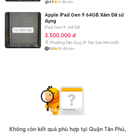
4.9
13
đã bán
Apple iPad Gen 9 64GB Xám Đã sử
dụng
iPad Gen 9
64 GB
Tin hết hạn
3.500.000 đ
Phường Tân Quý
(
P. Tân Sơn Nhì
mới)
3 tháng trước
3
5.0
28
đã bán
Không còn kết quả phù hợp tại Quận Tân Phú,