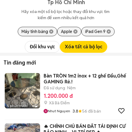
Tp Hồ Chí Minh
Hãy xóa một số bộ lọc hoặc thay đổi khu vực tìm 
kiếm để xem nhiều kết quả hơn
Máy tính bảng
Apple
iPad Gen 9
Đổi khu vực
Xóa tất cả bộ lọc
Tin đăng mới
Bàn TRÒN 1m2 inox + 12 ghế Đẩu,Ghế
GAMING Rẻ.!
Đã sử dụng
Nệm
1.200.000 đ
Xã Bà Điểm
5 phút trước
6
3.8
56
đã bán
Nhut Nguyen
🔥 CHÍNH CHỦ BÁN ĐẤT TÁI ĐỊNH CƯ