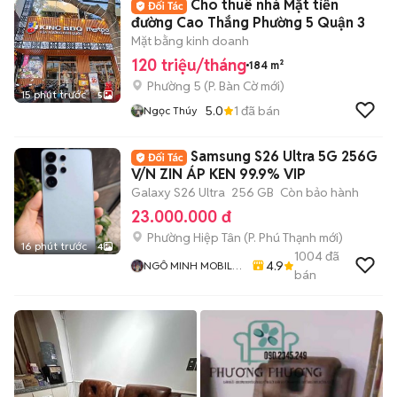
Cho thuê nhà Mặt tiền
đường Cao Thắng Phường 5 Quận 3
Mặt bằng kinh doanh
120 triệu/tháng
184 m²
Phường 5
(
P. Bàn Cờ
mới)
15 phút trước
5
5.0
1
đã bán
Ngọc Thúy
Samsung S26 Ultra 5G 256G
V/N ZIN ÁP KEN 99.9% VIP
Galaxy S26 Ultra
256 GB
Còn bảo hành
23.000.000 đ
Phường Hiệp Tân
(
P. Phú Thạnh
mới)
16 phút trước
4
1004
đã
4.9
NGÔ MINH MOBILE
bán
SHOP