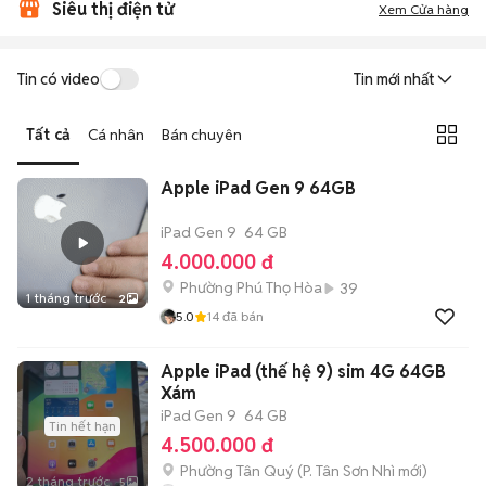
Siêu thị điện tử
Xem Cửa hàng
Tin có video
Tin mới nhất
Tất cả
Cá nhân
Bán chuyên
Apple iPad Gen 9 64GB
iPad Gen 9
64 GB
4.000.000 đ
Phường Phú Thọ Hòa
39
1 tháng trước
2
5.0
14
đã bán
Apple iPad (thế hệ 9) sim 4G 64GB
Xám
iPad Gen 9
64 GB
Tin hết hạn
4.500.000 đ
Phường Tân Quý
(
P. Tân Sơn Nhì
mới)
2 tháng trước
5