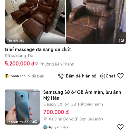
Tin nổi bật
2
Ghế massage đa năng da chất
Đã sử dụng
Da
5.200.000 đ
Phường Bến Thành
T
9
đã bán
Bấm để hiện số
Chat
Thanh Lee
Samsung S8 64GB Ám màn, lưu ảnh
Mỹ Hàn
Galaxy S8
64 GB
Hết bảo hành
700.000 đ
Xã Bình Đông
(
P. Sơn Qui
mới)
17 phút trước
4
Nguyên Bảo