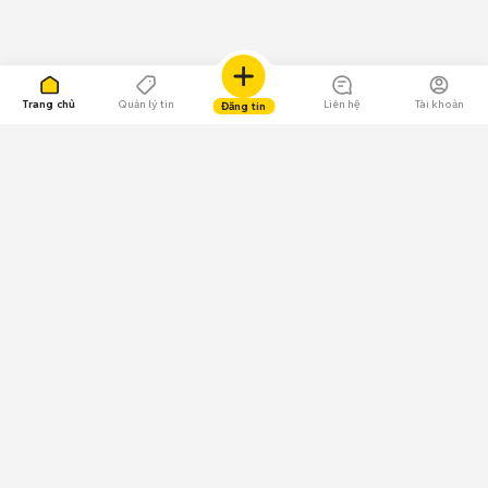
Trang chủ
Quản lý tin
Liên hệ
Tài khoản
Đăng tin
109.000 Bình chọn
Tải ứng dụng Chợ Tốt
Về Chợ Tốt
Quy chế sàn
Chính sách bảo mật
Giải quyết tranh chấp
CÔNG TY TNHH CHỢ TỐT - Người đại diện theo pháp luật:
Nguyễn Trọng Tấn; GPDKKD: 0312120782 do Sở KH & ĐT TP.HCM cấp ngày
11/01/2013;
GPMXH: 185/GP-BTTTT do Bộ Thông tin và Truyền thông
cấp ngày 09/07/2024 - Chịu trách nhiệm
nội dung: Trần Hoàng Ly.
Chính sách sử dụng