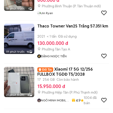
600.000 đ
Phường Bình Thuận
(
P. Tân Thuận
mới)
18 phút trước
1
Jin Ryan
Thaco Towner Van2S Trắng 57.351 km
2021
< 1 tấn
Đã sử dụng
130.000.000 đ
Phường Tân Tạo A
19 phút trước
15
ĐẶNG NGỌC TIẾN
Xiaomi 17 5G 12/256
FULLBOX TGDĐ T5/2028
17
256 GB
Còn bảo hành
15.950.000 đ
Phường Hiệp Tân
(
P. Phú Thạnh
mới)
21 phút trước
6
1004
đã
4.9
NGÔ MINH MOBILE
bán
SHOP