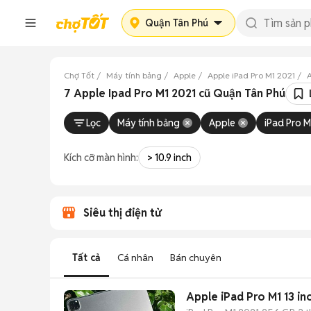
Quận Tân Phú
Chợ Tốt
Máy tính bảng
Apple
Apple iPad Pro M1 2021
A
7 Apple Ipad Pro M1 2021 cũ Quận Tân Phú
Lọc
Máy tính bảng
Apple
iPad Pro M
Kích cỡ màn hình:
> 10.9 inch
Siêu thị điện tử
Tất cả
Cá nhân
Bán chuyên
Apple iPad Pro M1 13 i