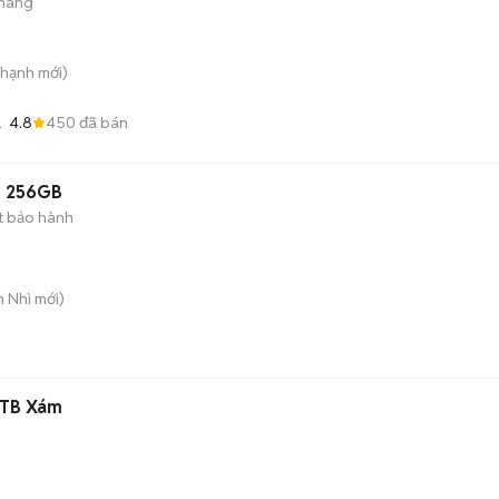
tháng
Thạnh
mới)
4.8
450
đã bán
1) 256GB
t bảo hành
n Nhì
mới)
 1TB Xám