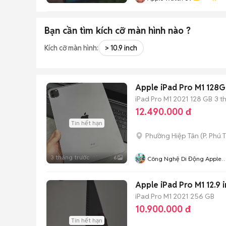
Bạn cần tìm
kích cỡ màn hình
nào ?
Kích cỡ màn hình:
> 10.9 inch
Apple iPad Pro M1 128
iPad Pro M1 2021
128 GB
3 t
12.490.000 đ
Tin hết hạn
Phường Hiệp Tân
(
P. Phú 
3 tháng trước
6
Công Nghệ Di Động Apple
Watch Samsung Tai Nghe
Apple iPad Pro M1 12.9 
iPad Pro M1 2021
256 GB
10.900.000 đ
Tin hết hạn