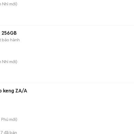
n Nhì
mới)
1) 256GB
t bảo hành
n Nhì
mới)
ẹp keng ZA/A
n Phú
mới)
87
đã bán