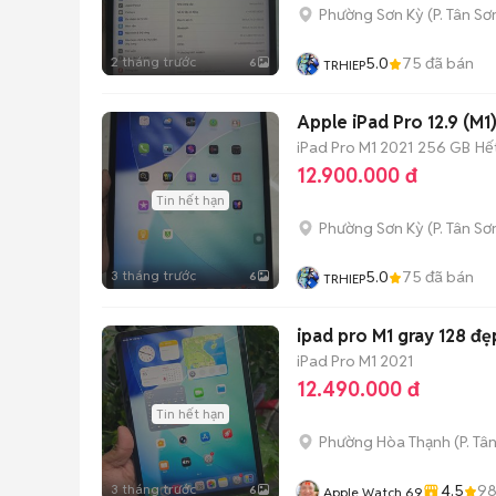
Phường Sơn Kỳ
(
P. Tân Sơ
2 tháng trước
5.0
75
đã bán
6
TRHIEP
Apple iPad Pro 12.9 (M
iPad Pro M1 2021
256 GB
Hế
12.900.000 đ
Tin hết hạn
Phường Sơn Kỳ
(
P. Tân Sơ
3 tháng trước
5.0
75
đã bán
6
TRHIEP
ipad pro M1 gray 128 đ
iPad Pro M1 2021
12.490.000 đ
Tin hết hạn
Phường Hòa Thạnh
(
P. Tâ
3 tháng trước
4.5
9
6
Apple Watch 69