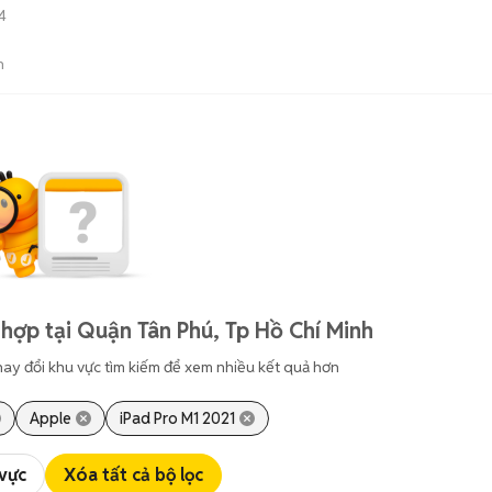
4
n
hợp tại Quận Tân Phú, Tp Hồ Chí Minh
hay đổi khu vực tìm kiếm để xem nhiều kết quả hơn
Apple
iPad Pro M1 2021
 vực
Xóa tất cả bộ lọc