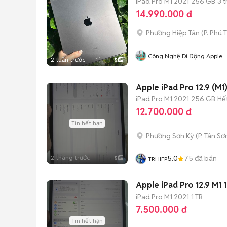
iPad Pro M1 2021
256 GB
3 
14.990.000 đ
Phường Hiệp Tân
(
P. Phú 
Công Nghệ Di Động Apple
2 tuần trước
5
Watch Samsung Tai Nghe
Apple iPad Pro 12.9 (M
iPad Pro M1 2021
256 GB
Hế
12.700.000 đ
Tin hết hạn
Phường Sơn Kỳ
(
P. Tân Sơ
2 tháng trước
5.0
75
đã bán
5
TRHIEP
Apple iPad Pro 12.9 M1
iPad Pro M1 2021
1 TB
7.500.000 đ
Tin hết hạn