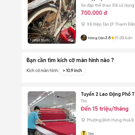
Xe đạp thể thao
Đã sử dụng
700.000 đ
Xã Hiệp Tân
(
P. Thanh Điề
3.8
31
đã bán
Nông Dân
1 phút trước
4
Bạn cần tìm
kích cỡ màn hình
nào ?
Kích cỡ màn hình:
> 10.9 inch
Tuyển 2 Lao Động Phổ 
Tht
Đến 15 triệu/tháng
Phường Bình Hưng Hoà B
T
Tht