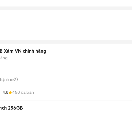
GB Xám VN chính hãng
háng
Thạnh
mới)
4.8
450
đã bán
inch 256GB