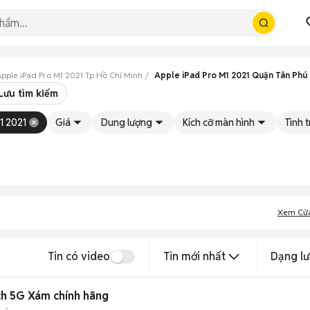
pple iPad Pro M1 2021 Tp Hồ Chí Minh
Apple iPad Pro M1 2021 Quận Tân Phú
Lưu tìm kiếm
1 2021
Giá
Dung lượng
Kích cỡ màn hình
Tình 
Xem Cử
Tin có video
Tin mới nhất
Dạng lư
nch 5G Xám chính hãng