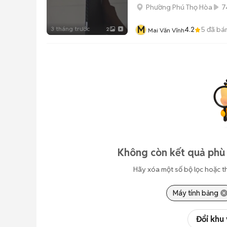
Phường Phú Thọ Hòa
7
M
3 tháng trước
4.2
5
đã bá
2
Mai Văn Vĩnh
Không còn kết quả phù 
Hãy xóa một số bộ lọc hoặc t
Máy tính bảng
Đổi khu