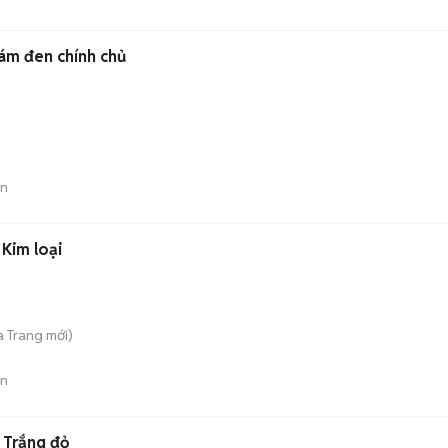
ám đen chính chủ
án
Kim loại
a Trang
mới)
án
 Trắng đỏ