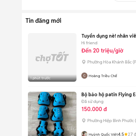
Tin đăng mới
Tuyển dụng nè! nhân vi
Hi friend
Đến 20 triệu/giờ
Phường Hòa Khánh Bắc
(
P
Hoàng Triều Chế
1 phút trước
Bộ bảo hộ patin Flying 
Đã sử dụng
150.000 đ
Phường Hiệp Bình Phước 
4.5
27
đ
Huỳnh Quốc Việt