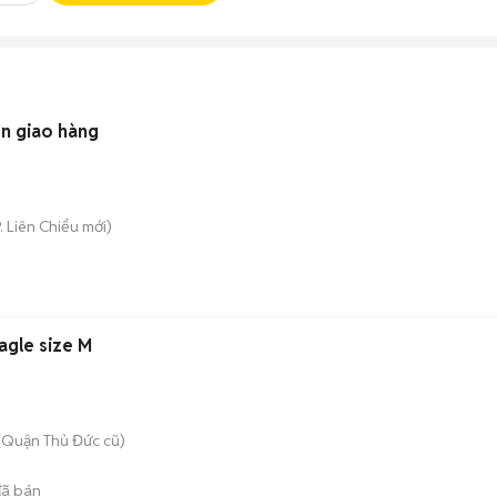
ên giao hàng
. Liên Chiểu
mới)
Eagle size M
(Quận Thủ Đức cũ)
ã bán