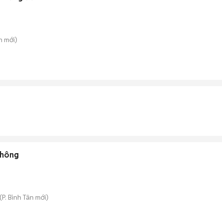
n
mới)
Thông
(
P. Bình Tân
mới)