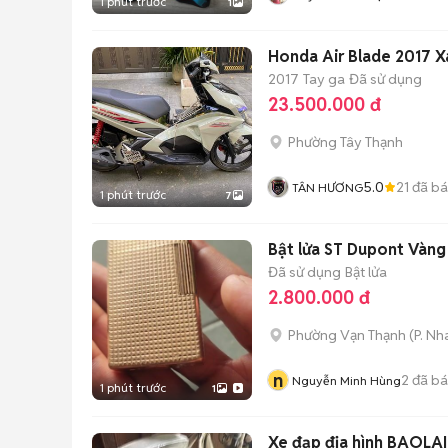
1 phút trước
1
Honda Air Blade 2017 X
2017
Tay ga
Đã sử dụng
23.500.000 đ
Phường Tây Thạnh
5.0
21
đã b
TÂN HƯƠNG
1 phút trước
7
Bật lửa ST Dupont Vàng 
Đã sử dụng
Bật lửa
2.800.000 đ
Phường Vạn Thạnh
(
P. Nh
n
2
đã b
Nguyễn Minh Hùng
1 phút trước
1
Xe đạp địa hình BAOLAI