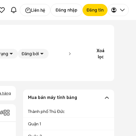
Đăng nhập
Đăng tin
Liên hệ
Xoá
trạng
Đăng bởi
lọc
a hàng
Mua bán máy tính bảng
Thành phố Thủ Đức
ới
Quận 1