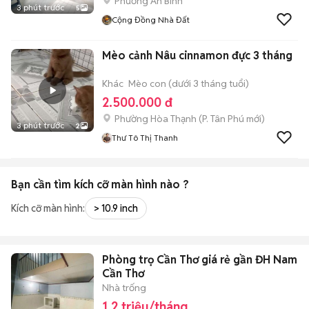
Phường An Bình
3 phút trước
5
Cộng Đồng Nhà Đất
Mèo cảnh Nâu cinnamon đực 3 tháng
Khác
Mèo con (dưới 3 tháng tuổi)
2.500.000 đ
Phường Hòa Thạnh
(
P. Tân Phú
mới)
3 phút trước
2
Thư Tô Thị Thanh
Bạn cần tìm
kích cỡ màn hình
nào ?
Kích cỡ màn hình:
> 10.9 inch
Phòng trọ Cần Thơ giá rẻ gần ĐH Nam
Cần Thơ
Nhà trống
1,2 triệu/tháng