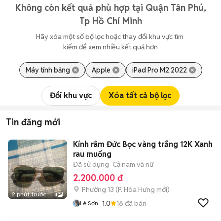
Không còn kết quả phù hợp tại Quận Tân Phú,
Tp Hồ Chí Minh
Hãy xóa một số bộ lọc hoặc thay đổi khu vực tìm 
kiếm để xem nhiều kết quả hơn
Máy tính bảng
Apple
iPad Pro M2 2022
Đổi khu vực
Xóa tất cả bộ lọc
Tin đăng mới
Kính râm Đức Bọc vàng trắng 12K Xanh
rau muống
Đã sử dụng
Cả nam và nữ
2.200.000 đ
Phường 13
(
P. Hòa Hưng
mới)
2 phút trước
4
1.0
18
đã bán
Lê Sơn