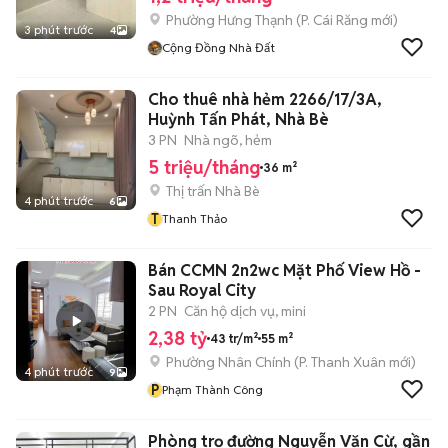
Phường Hưng Thạnh
(
P. Cái Răng
mới)
3 phút trước
4
Cộng Đồng Nhà Đất
Cho thuê nhà hẻm 2266/17/3A,
Huỳnh Tấn Phát, Nhà Bè
3 PN
Nhà ngõ, hẻm
5 triệu/tháng
36 m²
Thị trấn Nhà Bè
4 phút trước
6
T
Thanh Thảo
Bán CCMN 2n2wc Mặt Phố View Hồ -
Sau Royal City
2 PN
Căn hộ dịch vụ, mini
2,38 tỷ
43 tr/m²
55 m²
Phường Nhân Chính
(
P. Thanh Xuân
mới)
4 phút trước
9
P
Phạm Thành Công
Phòng trọ đường Nguyễn Văn Cừ, gần