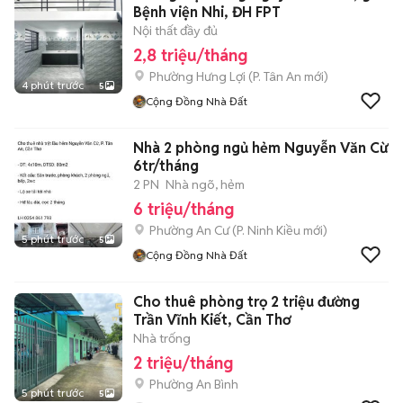
Bệnh viện Nhi, ĐH FPT
Nội thất đầy đủ
2,8 triệu/tháng
Phường Hưng Lợi
(
P. Tân An
mới)
4 phút trước
5
Cộng Đồng Nhà Đất
Nhà 2 phòng ngủ hẻm Nguyễn Văn Cừ
6tr/tháng
2 PN
Nhà ngõ, hẻm
6 triệu/tháng
Phường An Cư
(
P. Ninh Kiều
mới)
5 phút trước
5
Cộng Đồng Nhà Đất
Cho thuê phòng trọ 2 triệu đường
Trần Vĩnh Kiết, Cần Thơ
Nhà trống
2 triệu/tháng
Phường An Bình
5 phút trước
5