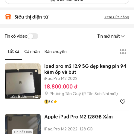
Siêu thị điện tử
Xem Cửa hàng
Tin có video
Tin mới nhất
Tất cả
Cá nhân
Bán chuyên
Ipad pro m2 12.9 5G đẹp keng pin 94
kèm ốp và bút
iPad Pro M2 2022
18.800.000 đ
Phường Tân Quý
(
P. Tân Sơn Nhì
mới)
1 tuần trước
6
T
5.0
Apple iPad Pro M2 128GB Xám
iPad Pro M2 2022
128 GB
Tin hết hạn