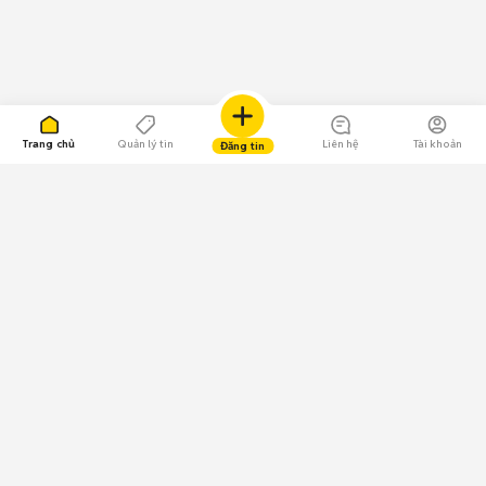
Trang chủ
Quản lý tin
Liên hệ
Tài khoản
Đăng tin
109.000 Bình chọn
Tải ứng dụng Chợ Tốt
Về Chợ Tốt
Quy chế sàn
Chính sách bảo mật
Giải quyết tranh chấp
CÔNG TY TNHH CHỢ TỐT - Người đại diện theo pháp luật:
Nguyễn Trọng Tấn; GPDKKD: 0312120782 do Sở KH & ĐT TP.HCM cấp ngày