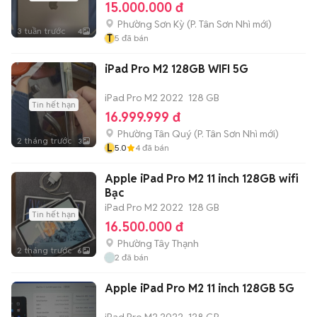
15.000.000 đ
Phường Sơn Kỳ
(
P. Tân Sơn Nhì
mới)
3 tuần trước
4
T
5
đã bán
iPad Pro M2 128GB WIFI 5G
iPad Pro M2 2022
128 GB
Tin hết hạn
16.999.999 đ
Phường Tân Quý
(
P. Tân Sơn Nhì
mới)
2 tháng trước
3
L
5.0
4
đã bán
Apple iPad Pro M2 11 inch 128GB wifi
Bạc
iPad Pro M2 2022
128 GB
Tin hết hạn
16.500.000 đ
Phường Tây Thạnh
2 tháng trước
6
2
đã bán
Apple iPad Pro M2 11 inch 128GB 5G