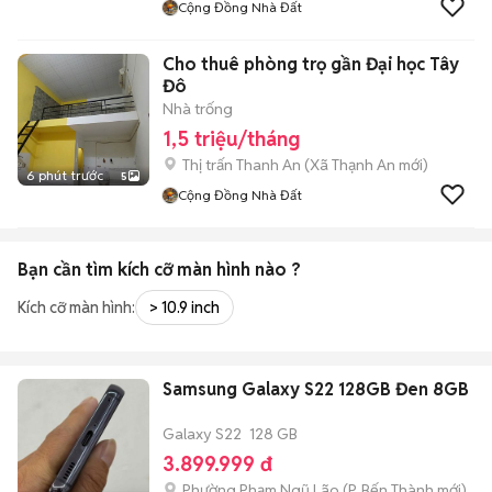
Cộng Đồng Nhà Đất
Cho thuê phòng trọ gần Đại học Tây
Đô
Nhà trống
1,5 triệu/tháng
Thị trấn Thanh An
(
Xã Thạnh An
mới)
6 phút trước
5
Cộng Đồng Nhà Đất
Bạn cần tìm
kích cỡ màn hình
nào ?
Kích cỡ màn hình:
> 10.9 inch
Samsung Galaxy S22 128GB Đen 8GB
Galaxy S22
128 GB
3.899.999 đ
Phường Phạm Ngũ Lão
(
P. Bến Thành
mới)