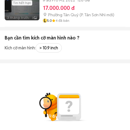
iPad Pro M2 2022
128 GB
Tin hết hạn
17.000.000 đ
Phường Tân Quý
(
P. Tân Sơn Nhì
mới)
3 tháng trước
3
L
5.0
4
đã bán
Bạn cần tìm
kích cỡ màn hình
nào ?
Kích cỡ màn hình:
> 10.9 inch