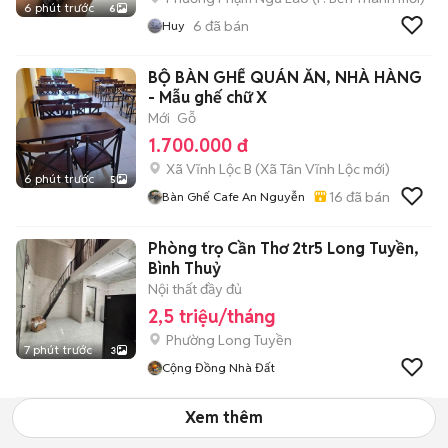
6 phút trước
6
6
đã bán
Huy
BỘ BÀN GHẾ QUÁN ĂN, NHÀ HÀNG
- Mẫu ghế chữ X
Mới
Gỗ
1.700.000 đ
Xã Vĩnh Lộc B
(
Xã Tân Vĩnh Lộc
mới)
6 phút trước
5
16
đã bán
Bàn Ghế Cafe An Nguyễn
Phòng trọ Cần Thơ 2tr5 Long Tuyền,
Bình Thuỷ
Nội thất đầy đủ
2,5 triệu/tháng
Phường Long Tuyền
7 phút trước
3
Cộng Đồng Nhà Đất
Xem thêm