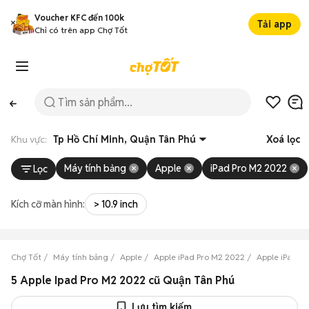
Voucher KFC đến 100k
Tải app
Chỉ có trên app Chợ Tốt
Khu vực:
Tp Hồ Chí Minh, Quận Tân Phú
Xoá lọc
Máy tính bảng
Apple
iPad Pro M2 2022
Lọc
Kích cỡ màn hình:
> 10.9 inch
Chợ Tốt
Máy tính bảng
Apple
Apple iPad Pro M2 2022
Apple iPad P
5 Apple Ipad Pro M2 2022 cũ Quận Tân Phú
Lưu tìm kiếm