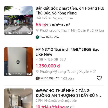
Bán đất góc 2 mặt tiền, 64 Hoàng Hữu 
Thủ Đức. Sổ hồng riêng
Đất thổ cư
Ngang 11,5 m
55 tỷ
119 tr/m²
462 m²
Phường Long Thạnh Mỹ (Quận 9 cũ)
(
P. Long
1 phút trước
7
Tâm Thiều Văn
HP N3710 15.6 inch 4GB/128GB Bạc
Like New
4 GB
< 128 GB
SSD
1.350.000 đ
Phường Mỹ Long
(
P. Long Xuyên
mới)
1 phút trước
5
1
đã bán
Hội Đồ Điện Tử
☘️☘️☘️CHO THUÊ NHÀ 2 TẦNG
ĐƯỜNG AN THƯỢNG 21 ĐẨY ĐỦ NỘI
THẤT
2 PN
Nhà mặt phố, mặt tiền
19 triệu/tháng
60 m²