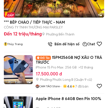
Tin nổi bật
4
*** BẾP CHẢO / TIẾP THỰC - NAM
CÔNG TY TNHH THƯƠNG MẠI PARSLEY
Đến 12 triệu/tháng
Phường Bến Thành
T
Bấm để hiện số
Chat
Thùy Trang
15PM256GB NỢ XẤU O TRẢ
TRƯỚC
iPhone 15 Pro Max
256 GB
>12 tháng
17.500.000 đ
Phường Phước Long B (Quận 9 cũ)
1 phút trước
5
4.6
7
đã bán
CAM TÁO Store···
Apple iPhone 8 64GB Đen Pin 100%