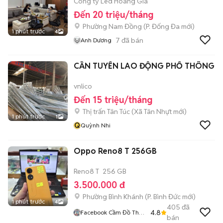
Công ty Led Hoàng Gia
Đến 20 triệu/tháng
Phường Nam Đồng
(
P. Đống Đa
mới)
1 phút trước
4
7
đã bán
Anh Dương
CẦN TUYỂN LAO ĐỘNG PHỔ THÔNG
vnlico
Đến 15 triệu/tháng
Thị trấn Tân Túc
(
Xã Tân Nhựt
mới)
1 phút trước
1
Q
Quỳnh Nhi
Oppo Reno8 T 256GB
Reno8 T
256 GB
3.500.000 đ
Phường Bình Khánh
(
P. Bình Đức
mới)
1 phút trước
4
405
đã
4.8
Facebook Cầm Đồ Thúy
bán
Vân