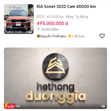
KIA Sonet 2022 Cam 65000 km
2022
65.000 km
Xăng
Tự động
495.000.000 đ
Xã Bà Điểm
1 phút trước
12
N
1
đã bán
Nguyễn Thưởngka
Tin nổi bật
1