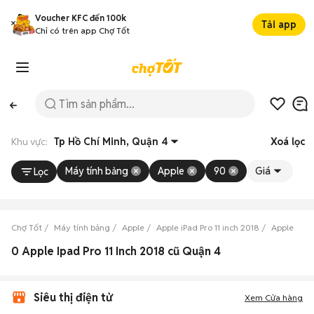
Voucher KFC đến 100k
Tải app
Chỉ có trên app Chợ Tốt
Khu vực:
Tp Hồ Chí Minh, Quận 4
Xoá lọc
Máy tính bảng
Apple
90
Giá
Lọc
Chợ Tốt
Máy tính bảng
Apple
Apple iPad Pro 11 inch 2018
Apple iPad
0 Apple Ipad Pro 11 Inch 2018 cũ Quận 4
Siêu thị điện tử
Xem Cửa hàng