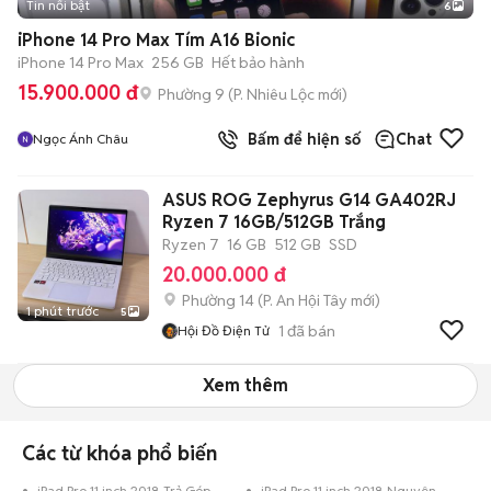
Tin nổi bật
6
+
2
iPhone 14 Pro Max Tím A16 Bionic
iPhone 14 Pro Max
256 GB
Hết bảo hành
15.900.000 đ
Phường 9
(
P. Nhiêu Lộc
mới)
Bấm để hiện số
Chat
Ngọc Ánh Châu
ASUS ROG Zephyrus G14 GA402RJ
Ryzen 7 16GB/512GB Trắng
Ryzen 7
16 GB
512 GB
SSD
20.000.000 đ
Phường 14
(
P. An Hội Tây
mới)
1 phút trước
5
1
đã bán
Hội Đồ Điện Tử
Xem thêm
Các từ khóa phổ biến
iPad Pro 11 inch 2018 Trả Góp
iPad Pro 11 inch 2018 Nguyên Zin