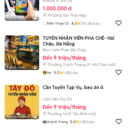
iPhone 8
64 GB
1.000.000 đ
Phường Tân Thới Hiệp
1 phút trước
3
4.2
210
đã bán
Điện Thoại Cũ
TUYỂN NHÂN VIÊN PHA CHẾ- Hải
Châu, Đà Nẵng
Bibo cafe Phan Bội Châu
Đến 9 triệu/tháng
Phường Thạch Thang
(
P. Hải Châu
mới)
1 phút trước
1
N
5.0
1
đã bán
Na
Cần Tuyển Tạp Vụ, bao ăn ở.
Cơm Tấm Tây Đô
Đến 9 triệu/tháng
Phường 14
(
P. Tân Bình
mới)
1 phút trước
1
5.0
1
đã bán
Huỳnh Trang