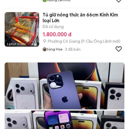
Tủ giữ nóng thức ăn 66cm Kính Kim
loại Lớn
Đã sử dụng
1.800.000 đ
Phường Cô Giang
(
P. Cầu Ông Lãnh
mới)
1 phút trước
6
3
đã bán
Sùng Hoa