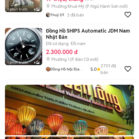
Phường Khuê Mỹ
(
P. Ngũ Hành Sơn
mới)
1 phút trước
6
2
đã bán
Thuỷ DT
Đồng Hồ SHIPS Automatic JDM Nam
Nhật Bản
Đã sử dụng
Đồ nam
2.300.000 đ
Phường 1
(
P. Bàn Cờ
mới)
1 phút trước
6
2701
đã
5.0
Đồng Hồ Nội Địa
bán
Nhật