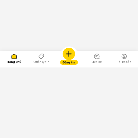
Trang chủ
Quản lý tin
Liên hệ
Tài khoản
Đăng tin
109.000 Bình chọn
Tải ứng dụng Chợ Tốt
Về Chợ Tốt
Quy chế sàn
Chính sách bảo mật
Giải quyết tranh chấp
CÔNG TY TNHH CHỢ TỐT - Người đại diện theo pháp luật: