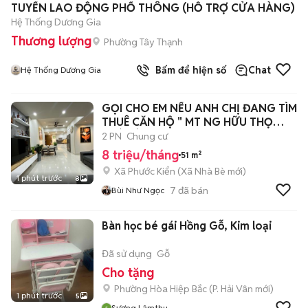
TUYỂN LAO ĐỘNG PHỔ THÔNG (HỖ TRỢ CỬA HÀNG)
Hệ Thống Dương Gia
Thương lượng
Phường Tây Thạnh
Bấm để hiện số
Chat
Hệ Thống Dương Gia
GỌI CHO EM NẾU ANH CHỊ ĐANG TÌM
THUÊ CĂN HỘ " MT NG HỮU THỌ
NHÀ BÈ"
2 PN
Chung cư
8 triệu/tháng
51 m²
Xã Phước Kiển
(
Xã Nhà Bè
mới)
1 phút trước
8
7
đã bán
Bùi Như Ngọc
Bàn học bé gái Hồng Gỗ, Kim loại
Đã sử dụng
Gỗ
Cho tặng
Phường Hòa Hiệp Bắc
(
P. Hải Vân
mới)
1 phút trước
5
Sương Lâmthu