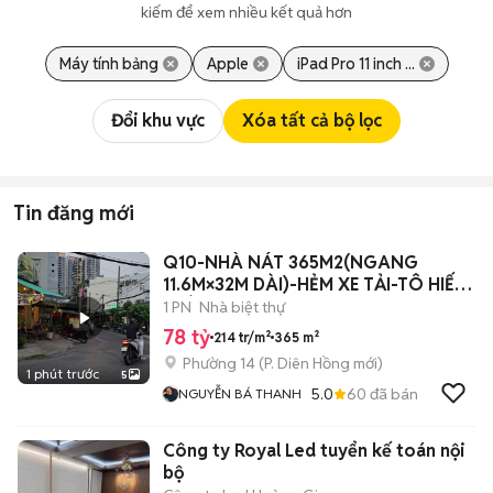
kiếm để xem nhiều kết quả hơn
Máy tính bảng
Apple
iPad Pro 11 inch ...
Đổi khu vực
Xóa tất cả bộ lọc
Tin đăng mới
Q10-NHÀ NÁT 365M2(NGANG
11.6M×32M DÀI)-HẺM XE TẢI-TÔ HIẾN
THÀNH Q10
1 PN
Nhà biệt thự
78 tỷ
214 tr/m²
365 m²
Phường 14
(
P. Diên Hồng
mới)
1 phút trước
5
5.0
60
đã bán
NGUYỄN BÁ THANH
Công ty Royal Led tuyển kế toán nội
bộ