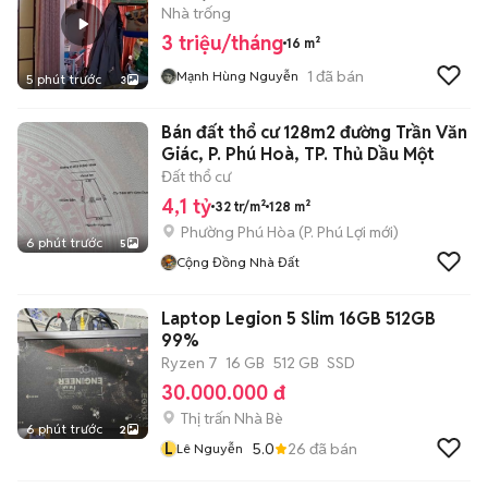
Nhà trống
3 triệu/tháng
16 m²
1
đã bán
Mạnh Hùng Nguyễn
5 phút trước
3
Bán đất thổ cư 128m2 đường Trần Văn
Giác, P. Phú Hoà, TP. Thủ Dầu Một
Đất thổ cư
4,1 tỷ
32 tr/m²
128 m²
Phường Phú Hòa
(
P. Phú Lợi
mới)
6 phút trước
5
Cộng Đồng Nhà Đất
Laptop Legion 5 Slim 16GB 512GB
99%
Ryzen 7
16 GB
512 GB
SSD
30.000.000 đ
Thị trấn Nhà Bè
6 phút trước
2
L
5.0
26
đã bán
Lê Nguyễn