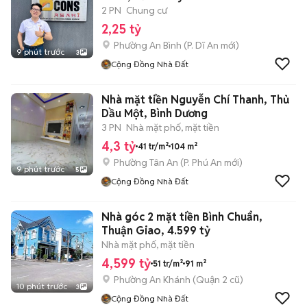
2 PN
Chung cư
2,25 tỷ
Phường An Bình
(
P. Dĩ An
mới)
9 phút trước
3
Cộng Đồng Nhà Đất
Nhà mặt tiền Nguyễn Chí Thanh, Thủ
Dầu Một, Bình Dương
3 PN
Nhà mặt phố, mặt tiền
4,3 tỷ
41 tr/m²
104 m²
Phường Tân An
(
P. Phú An
mới)
9 phút trước
5
Cộng Đồng Nhà Đất
Nhà góc 2 mặt tiền Bình Chuẩn,
Thuận Giao, 4.599 tỷ
Nhà mặt phố, mặt tiền
4,599 tỷ
51 tr/m²
91 m²
Phường An Khánh (Quận 2 cũ)
10 phút trước
3
Cộng Đồng Nhà Đất