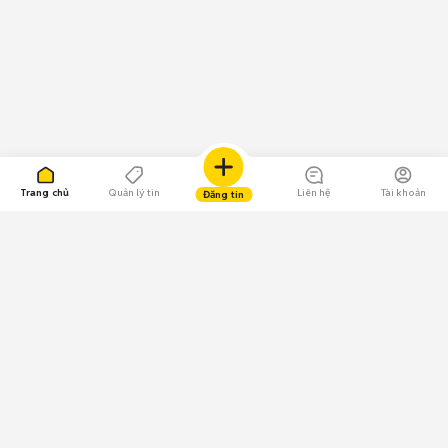
Trang chủ
Quản lý tin
Liên hệ
Tài khoản
Đăng tin
109.000 Bình chọn
Tải ứng dụng Chợ Tốt
Về Chợ Tốt
Quy chế sàn
Chính sách bảo mật
Giải quyết tranh chấp
CÔNG TY TNHH CHỢ TỐT - Người đại diện theo pháp luật: