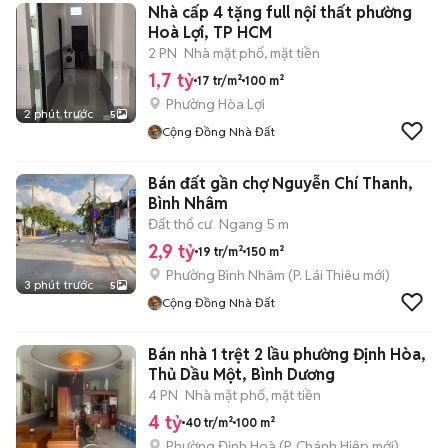
Nhà cấp 4 tặng full nội thất phường
Hoà Lợi, TP HCM
2 PN
Nhà mặt phố, mặt tiền
1,7 tỷ
17 tr/m²
100 m²
Phường Hòa Lợi
2 phút trước
5
Cộng Đồng Nhà Đất
Bán đất gần chợ Nguyễn Chí Thanh,
Bình Nhâm
Đất thổ cư
Ngang 5 m
2,9 tỷ
19 tr/m²
150 m²
Phường Bình Nhâm
(
P. Lái Thiêu
mới)
3 phút trước
5
Cộng Đồng Nhà Đất
Bán nhà 1 trệt 2 lầu phường Định Hòa,
Thủ Dầu Một, Bình Dương
4 PN
Nhà mặt phố, mặt tiền
4 tỷ
40 tr/m²
100 m²
Phường Định Hoà
(
P. Chánh Hiệp
mới)