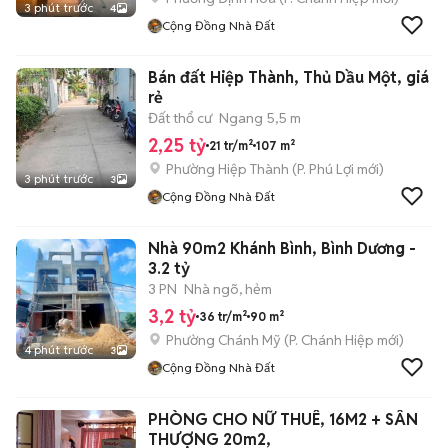
3 phút trước
4
Cộng Đồng Nhà Đất
Bán đất Hiệp Thành, Thủ Dầu Một, giá
rẻ
Đất thổ cư
Ngang 5,5 m
2,25 tỷ
21 tr/m²
107 m²
Phường Hiệp Thành
(
P. Phú Lợi
mới)
3 phút trước
3
Cộng Đồng Nhà Đất
Nhà 90m2 Khánh Bình, Bình Dương -
3.2 tỷ
3 PN
Nhà ngõ, hẻm
3,2 tỷ
36 tr/m²
90 m²
Phường Chánh Mỹ
(
P. Chánh Hiệp
mới)
4 phút trước
3
Cộng Đồng Nhà Đất
PHÒNG CHO NỮ THUÊ, 16M2 + SÂN
THƯỢNG 20m2,