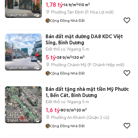
1,78 tỷ
16 tr/m²
110 m²
Phường Tân Định
(
P. Hòa Lợi
mới)
1 phút trước
4
Cộng Đồng Nhà Đất
Bán đất mặt đường DA8 KDC Việt
Sing, Bình Dương
Đất thổ cư
Ngang 5 m
5 tỷ
38 tr/m²
130 m²
Phường Chánh Mỹ
(
P. Chánh Hiệp
mới)
1 phút trước
4
Cộng Đồng Nhà Đất
Bán đất tặng nhà mặt tiền Mỹ Phước
1, Bến Cát, Bình Dương
Đất thổ cư
Ngang 5 m
1,6 tỷ
80 tr/m²
20 m²
Phường An Khánh (Quận 2 cũ)
2 phút trước
3
Cộng Đồng Nhà Đất