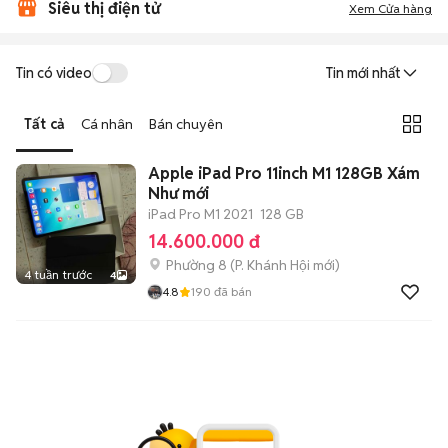
Siêu thị điện tử
Xem Cửa hàng
Tin có video
Tin mới nhất
Tất cả
Cá nhân
Bán chuyên
Apple iPad Pro 11inch M1 128GB Xám
Như mới
iPad Pro M1 2021
128 GB
14.600.000 đ
Phường 8
(
P. Khánh Hội
mới)
4 tuần trước
4
4.8
190
đã bán