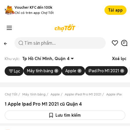
Voucher KFC đến 100k
Tải app
Chỉ có trên app Chợ Tốt
Khu vực:
Tp Hồ Chí Minh, Quận 4
Xoá lọc
Máy tính bảng
Apple
iPad Pro M1 2021
Lọc
Chợ Tốt
Máy tính bảng
Apple
Apple iPad Pro M1 2021
Apple iPad Pro
1 Apple Ipad Pro M1 2021 cũ Quận 4
Lưu tìm kiếm