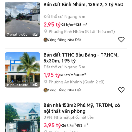
Bán đất Bình Nhâm, 138m2, 2 tỷ 950
Đất thổ cư
Ngang 5 m
2,95 tỷ
21 tr/m²
138 m²
Phường Bình Nhâm
(
P. Lái Thiêu
mới)
7 phút trước
5
Cộng Đồng Nhà Đất
Bán đất TTHC Bàu Bàng - TP.HCM,
5x30m, 1.95 tỷ
Đất thổ cư
Ngang 5 m
1,95 tỷ
65 tr/m²
30 m²
Phường An Khánh (Quận 2 cũ)
8 phút trước
4
Cộng Đồng Nhà Đất
Bán nhà 153m2 Phú Mỹ, TP.TDM, có
nội thất văn phòng
3 PN
Nhà mặt phố, mặt tiền
3,95 tỷ
26 tr/m²
153 m²