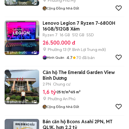
Phường Phú Mỹ
8 phút trước
4
Cộng Đồng Nhà Đất
Lenovo Legion 7 Ryzen 7-6800H
16GB/512GB Xám
Ryzen 7
16 GB
512 GB
SSD
26.500.000 đ
Phường 13
(
P. Bình Lợi Trung
mới)
8 phút trước
6
4.7
70
đã bán
Minh Quân
Căn hộ The Emerald Garden View
Bình Dương
2 PN
Chung cư
1,6 tỷ
25 tr/m²
65 m²
Phường An Phú
8 phút trước
5
Cộng Đồng Nhà Đất
Bán căn hộ Bcons Asahi 2PN, MT
QL1K, hơn 2.2 tỷ