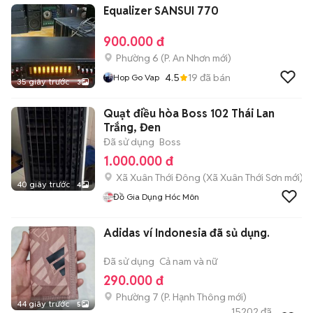
Equalizer SANSUI 770
900.000 đ
Phường 6
(
P. An Nhơn
mới)
4.5
19
đã bán
Hop Go Vap
35 giây trước
3
Quạt điều hòa Boss 102 Thái Lan
Trắng, Đen
Đã sử dụng
Boss
1.000.000 đ
Xã Xuân Thới Đông
(
Xã Xuân Thới Sơn
mới)
40 giây trước
4
Đồ Gia Dụng Hóc Môn
Adidas ví Indonesia đã sủ dụng.
Đã sử dụng
Cả nam và nữ
290.000 đ
Phường 7
(
P. Hạnh Thông
mới)
44 giây trước
5
15202
đã