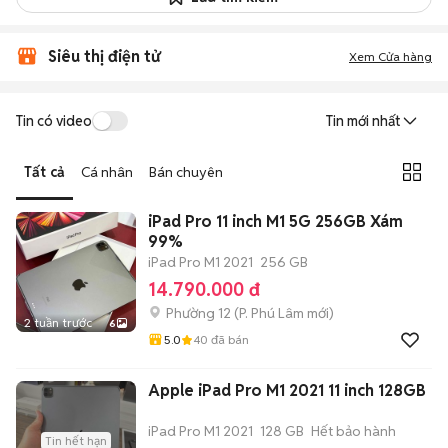
Siêu thị điện tử
Xem Cửa hàng
Tin có video
Tin mới nhất
Tất cả
Cá nhân
Bán chuyên
iPad Pro 11 inch M1 5G 256GB Xám
99%
iPad Pro M1 2021
256 GB
14.790.000 đ
Phường 12
(
P. Phú Lâm
mới)
2 tuần trước
6
5.0
40
đã bán
Apple iPad Pro M1 2021 11 inch 128GB
iPad Pro M1 2021
128 GB
Hết bảo hành
Tin hết hạn