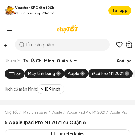
Voucher KFC đến 100k
Tải app
Chỉ có trên app Chợ Tốt
Khu vực:
Tp Hồ Chí Minh, Quận 6
Xoá lọc
Máy tính bảng
Apple
iPad Pro M1 2021
Lọc
Kích cỡ màn hình:
> 10.9 inch
Chợ Tốt
Máy tính bảng
Apple
Apple iPad Pro M1 2021
Apple iPad Pro
5 Apple Ipad Pro M1 2021 cũ Quận 6
Lưu tìm kiếm