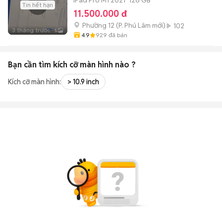
iPad Pro M1 2021
128 GB
Tin hết hạn
11.500.000 đ
Phường 12
(
P. Phú Lâm
mới)
102
3 tháng trước
5
4.9
929
đã bán
Bạn cần tìm
kích cỡ màn hình
nào ?
Kích cỡ màn hình:
> 10.9 inch