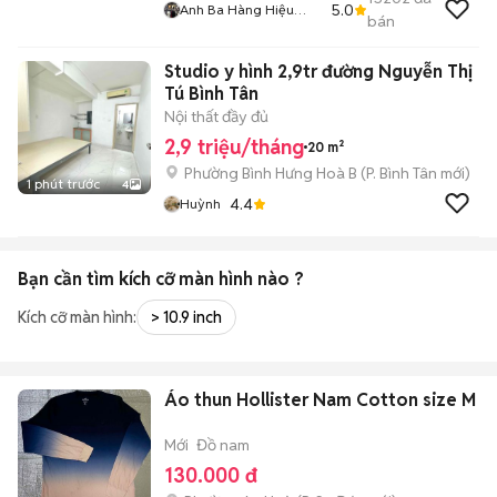
5.0
Anh Ba Hàng Hiệu
bán
Tuyển Chuyên Bán
Online Uy Tín
Studio y hình 2,9tr đường Nguyễn Thị
Tú Bình Tân
Nội thất đầy đủ
2,9 triệu/tháng
20 m²
Phường Bình Hưng Hoà B
(
P. Bình Tân
mới)
1 phút trước
4
4.4
Huỳnh
Bạn cần tìm
kích cỡ màn hình
nào ?
Kích cỡ màn hình:
> 10.9 inch
Áo thun Hollister Nam Cotton size M
Mới
Đồ nam
130.000 đ