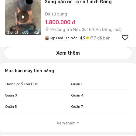
Súng bắn ốc Torin 1 inch Đồng
Đã sử dụng
1.800.000 đ
Phường Trà Nóc
(
P. Thới An Đông
mới)
2 phút trước
4
4.9
177
đã bán
Tạp Hoá Trà Nóc
Xem thêm
Mua bán máy tính bảng
Thành phố Thủ Đức
Quận 1
Quận 3
Quận 4
Quận 5
Quận 7
Xem thêm