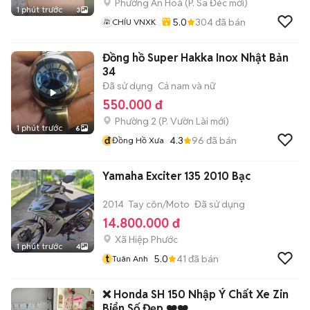
Phường An Hoà
(
P. Sa Đéc
mới)
1 phút trước
3
5.0
304
đã bán
CHÍU VNXK
Đồng hồ Super Hakka Inox Nhật Bản
34
Đã sử dụng
Cả nam và nữ
550.000 đ
Phường 2
(
P. Vườn Lài
mới)
1 phút trước
6
đ
4.3
96
đã bán
Đồng Hồ Xưa
Yamaha Exciter 135 2010 Bạc
2014
Tay côn/Moto
Đã sử dụng
14.800.000 đ
Xã Hiệp Phước
1 phút trước
4
t
5.0
41
đã bán
Tuân Anh
❌ Honda SH 150 Nhập Ý Chất Xe Zin
Biển Số Đẹp ❤️❤️