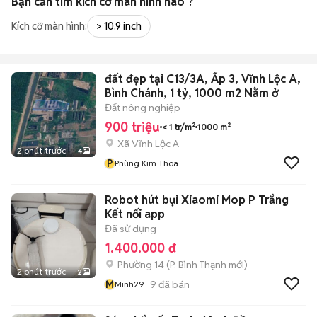
Bạn cần tìm
kích cỡ màn hình
nào ?
Kích cỡ màn hình:
> 10.9 inch
đất đẹp tại C13/3A, Ấp 3, Vĩnh Lộc A,
Bình Chánh, 1 tỷ, 1000 m2 Nằm ở
Đất nông nghiệp
900 triệu
< 1 tr/m²
1000 m²
Xã Vĩnh Lộc A
2 phút trước
4
P
Phùng Kim Thoa
Robot hút bụi Xiaomi Mop P Trắng
Kết nối app
Đã sử dụng
1.400.000 đ
Phường 14
(
P. Bình Thạnh
mới)
2 phút trước
2
M
9
đã bán
Minh29