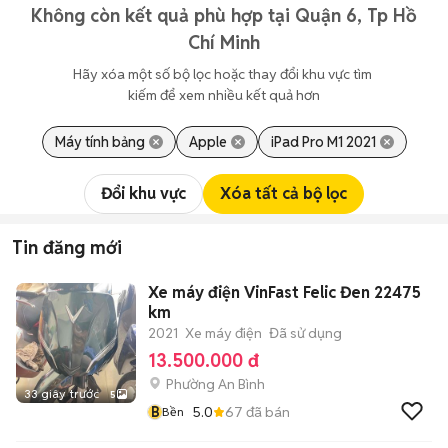
Không còn kết quả phù hợp tại Quận 6, Tp Hồ
Chí Minh
Hãy xóa một số bộ lọc hoặc thay đổi khu vực tìm 
kiếm để xem nhiều kết quả hơn
Máy tính bảng
Apple
iPad Pro M1 2021
Đổi khu vực
Xóa tất cả bộ lọc
Tin đăng mới
Xe máy điện VinFast Felic Đen 22475
km
2021
Xe máy điện
Đã sử dụng
13.500.000 đ
Phường An Bình
33 giây trước
5
B
5.0
67
đã bán
Bền