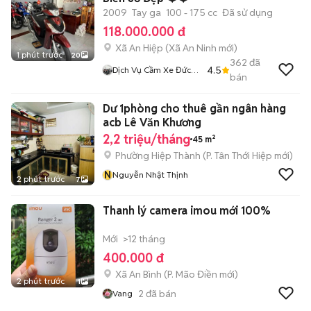
2009
Tay ga
100 - 175 cc
Đã sử dụng
118.000.000 đ
Xã An Hiệp
(
Xã An Ninh
mới)
1 phút trước
20
362
đã
4.5
Dịch Vụ Cầm Xe Đức
bán
Lan
Dư 1phòng cho thuê gần ngân hàng
acb Lê Văn Khương
2,2 triệu/tháng
45 m²
Phường Hiệp Thành
(
P. Tân Thới Hiệp
mới)
N
Nguyễn Nhật Thịnh
2 phút trước
7
Thanh lý camera imou mới 100%
Mới
>12 tháng
400.000 đ
Xã An Bình
(
P. Mão Điền
mới)
2 phút trước
1
2
đã bán
Vang