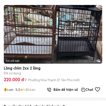
Tin nổi bật
1
Lồng chim 2xx 2 lồng
Đã sử dụng
220.000 đ
Phường Hòa Thạnh
(
P. Tân Phú
mới)
l
5.0
1
đã bán
Bấm để hiện số
Chat
Luân