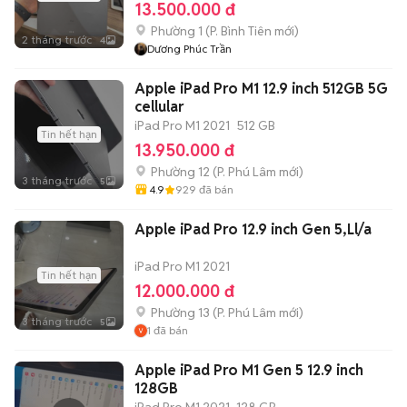
13.500.000 đ
Phường 1
(
P. Bình Tiên
mới)
2 tháng trước
4
Dương Phúc Trần
Apple iPad Pro M1 12.9 inch 512GB 5G
cellular
iPad Pro M1 2021
512 GB
Tin hết hạn
13.950.000 đ
Phường 12
(
P. Phú Lâm
mới)
3 tháng trước
5
4.9
929
đã bán
Apple iPad Pro 12.9 inch Gen 5,Ll/a
iPad Pro M1 2021
Tin hết hạn
12.000.000 đ
Phường 13
(
P. Phú Lâm
mới)
3 tháng trước
5
1
đã bán
Apple iPad Pro M1 Gen 5 12.9 inch
128GB