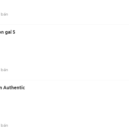
 bán
n gai S
 bán
n Authentic
 bán