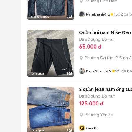
Phường Lĩnh Nam
4.5
1562
đã 
Namkhanh
16 giờ trước
6
Quần bơi nam Nike Đen 
Đã sử dụng
Đồ nam
65.000 đ
Phường Đại Kim
(
P. Định 
4.9
95
đã b
Benz 2hand
hôm qua
3
2 quần jean nam ống su
Đã sử dụng
Đồ nam
125.000 đ
Phường Yên Sở
Q
Quy Do
hôm qua
3