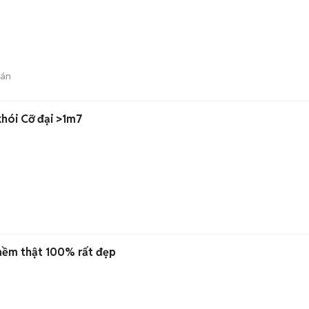
bán
hói Cỡ đại >1m7
mềm thật 100% rất đẹp