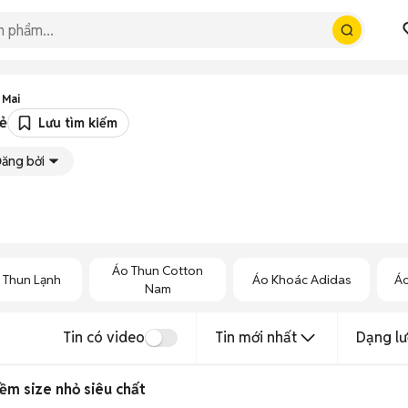
 Mai
ẻ
Lưu tìm kiếm
ăng bởi
Áo Thun Cotton
 Thun Lạnh
Áo Khoác Adidas
Áo
Nam
Tin có video
Tin mới nhất
Dạng lư
m size nhỏ siêu chất