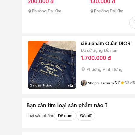
200.000 đ
130.000 đ
Phường Đại Kim
Phường Đại Kim
siêu phẩm Quần DIOR'
Đã sử dụng
Đồ nam
1.700.000 đ
Phường Vĩnh Hưng
5.0
53
đã
Shop Si Luxurry
2 ngày trước
6
Bạn cần tìm
loại sản phẩm
nào ?
Loại sản phẩm:
Đồ nam
Đồ nữ