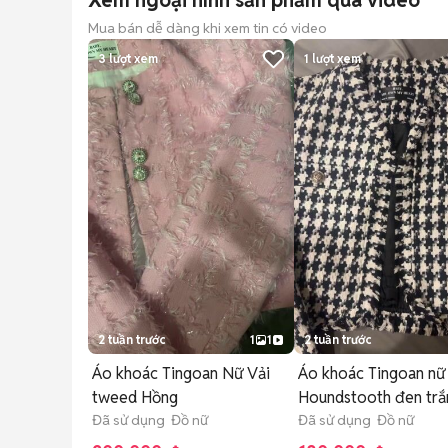
Xem ngoại hình sản phẩm qua video
Mua bán dễ dàng khi xem tin có video
3
lượt xem
1
lượt xem
2 tuần trước
1
1
2 tuần trước
Áo khoác Tingoan Nữ Vải
Áo khoác Tingoan nữ
tweed Hồng
Houndstooth đen trắ
Đã sử dụng Đồ nữ
Đã sử dụng Đồ nữ