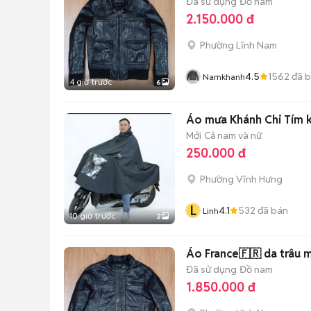
Đã sử dụng
Đồ nam
2.150.000 đ
Phường Lĩnh Nam
4.5
1562
đã 
Namkhanh
4 giờ trước
6
Áo mưa Khánh Chi Tím k
Mới
Cả nam và nữ
250.000 đ
Phường Vĩnh Hưng
L
4.1
532
đã bán
Linh
10 giờ trước
2
Áo France🇫🇷 da trâu 
Đã sử dụng
Đồ nam
1.850.000 đ