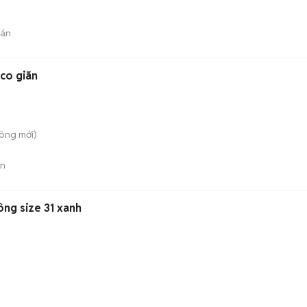
bán
co giãn
Công
mới)
án
ông size 31 xanh