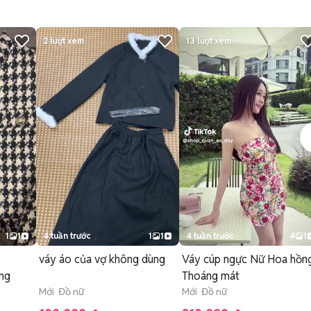
2
lượt xem
13
lượt xem
1
1
4 tuần trước
1
1
4 tuần trước
4
1
váy áo của vợ không dùng
Váy cúp ngực Nữ Hoa hồn
ng
Thoáng mát
Mới Đồ nữ
Mới Đồ nữ