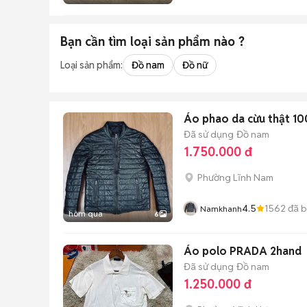
Bạn cần tìm
loại sản phẩm
nào ?
Loại sản phẩm:
Đồ nam
Đồ nữ
Áo phao da cừu thật 10
Đã sử dụng
Đồ nam
1.750.000 đ
Phường Lĩnh Nam
4.5
1562
đã 
Namkhanh
hôm qua
6
Áo polo PRADA 2hand
Đã sử dụng
Đồ nam
1.250.000 đ