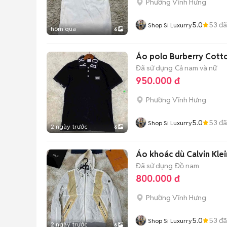
Phường Vĩnh Hưng
5.0
53
đã
Shop Si Luxurry
hôm qua
6
Áo polo Burberry Cotto
Đã sử dụng
Cả nam và nữ
950.000 đ
Phường Vĩnh Hưng
5.0
53
đã
Shop Si Luxurry
2 ngày trước
6
Áo khoác dù Calvin Klei
Đã sử dụng
Đồ nam
800.000 đ
Phường Vĩnh Hưng
5.0
53
đã
Shop Si Luxurry
2 ngày trước
6