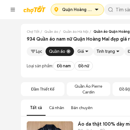
Quận Hoàng Mai
Chợ Tốt
Quần áo
Quần áo Hà Nội
Quần áo Quận Hoàng
934 Quần áo nam nữ Quận Hoàng Mai đẹp giá r
Lọc
Quần áo
Giá
Tình trạng
Đ
Loại sản phẩm:
Đồ nam
Đồ nữ
Quần Áo Pierre
Đầm Thiết Kế
Đồ Bộ
Cardin
Tất cả
Cá nhân
Bán chuyên
Áo da thật 100% dày mề