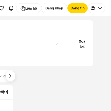
Đăng nhập
Đăng tin
Liên hệ
Xoá
lọc
 Sơ Mi Việt Tiến
Đồ Bộ Pijama
Áo Thun Có Cổ
ới