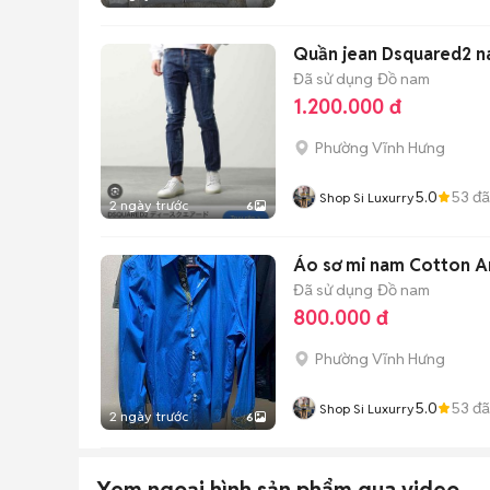
Quần jean Dsquared2 na
Đã sử dụng
Đồ nam
1.200.000 đ
Phường Vĩnh Hưng
5.0
53
đã
Shop Si Luxurry
2 ngày trước
6
Áo sơ mi nam Cotton A
Đã sử dụng
Đồ nam
800.000 đ
Phường Vĩnh Hưng
5.0
53
đã
Shop Si Luxurry
2 ngày trước
6