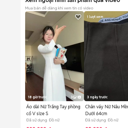
Xem ngoại hình sản phẩm qua video
Mua bán dễ dàng khi xem tin có video
1
lượt xem
18 giờ trước
3
1
3 ngày trước
Áo dài Nữ Trắng Tay phồng
Chân váy Nữ Nâu Mề
cổ V size S
Dưới 64cm
Đã sử dụng Đồ nữ
Đã sử dụng Đồ nữ