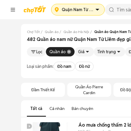
Quận Nam Từ Liêm
Chợ Tốt
Quần áo
Quần áo Hà Nội
Quần áo Quận Nam T
482 Quần áo nam nữ Quận Nam Từ Liêm đẹp gi
Lọc
Quần áo
Giá
Tình trạng
Đ
Loại sản phẩm:
Đồ nam
Đồ nữ
Quần Áo Pierre
Đầm Thiết Kế
Đồ Bộ
Cardin
Tất cả
Cá nhân
Bán chuyên
Áo mưa chống thấm 2 l