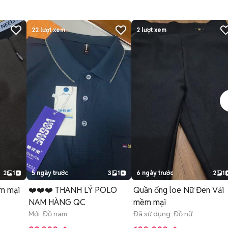
22
lượt xem
2
lượt xem
2
1
5 ngày trước
3
1
6 ngày trước
2
1
m mại
❤️❤️❤️ THANH LÝ POLO
Quần ống loe Nữ Đen Vải
NAM HÀNG QC
mềm mại
Mới Đồ nam
Đã sử dụng Đồ nữ