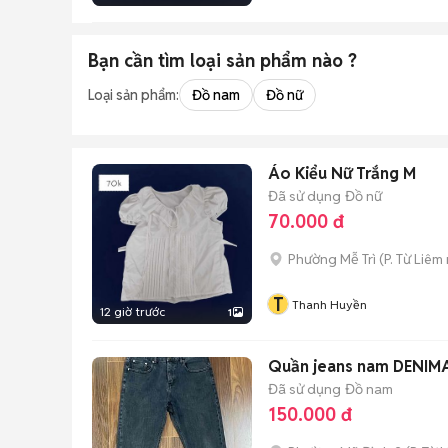
Bạn cần tìm
loại sản phẩm
nào ?
Loại sản phẩm:
Đồ nam
Đồ nữ
Áo Kiểu Nữ Trắng M
Đã sử dụng
Đồ nữ
70.000 đ
Phường Mễ Trì
(
P. Từ Liêm
T
Thanh Huyền
12 giờ trước
1
Quần jeans nam DENIMA
Đã sử dụng
Đồ nam
150.000 đ