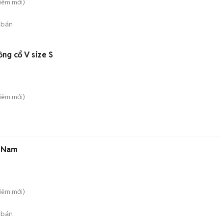
Liêm
mới)
 bán
ng cổ V size S
Liêm
mới)
n Nam
Liêm
mới)
 bán