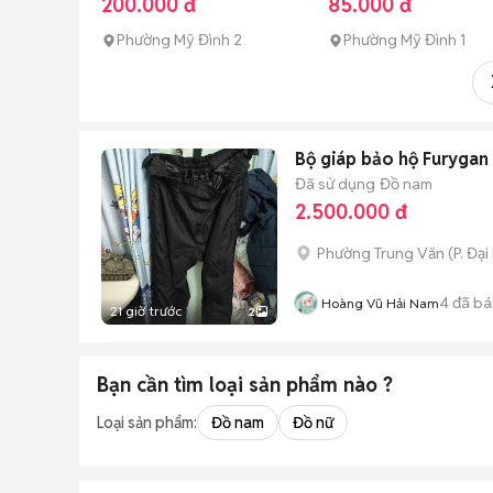
200.000 đ
85.000 đ
Phường Mỹ Đình 2
Phường Mỹ Đình 1
Bộ giáp bảo hộ Furyga
Đã sử dụng
Đồ nam
2.500.000 đ
Phường Trung Văn
(
P. Đại
4
đã bá
Hoàng Vũ Hải Nam
21 giờ trước
2
Bạn cần tìm
loại sản phẩm
nào ?
Loại sản phẩm:
Đồ nam
Đồ nữ