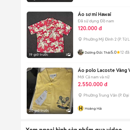
Áo sơ mi Hawai
Đã sử dụng
Đồ nam
120.000 đ
Phường Mỹ Đình 2
(
P. Từ 
5.0
12
đã
Dương Đức Thái
19 giờ trước
3
Áo polo Lacoste Vàng V
Mới
Cả nam và nữ
2.550.000 đ
Phường Trung Văn
(
P. Đại
H
Hoàng Hải
20 giờ trước
1