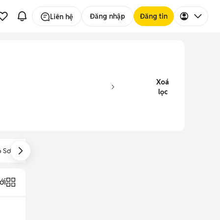
Đăng nhập
Đăng tin
Liên hệ
Xoá
lọc
 Sơ Mi Việt Tiến
Đồ Bộ Pijama
Áo Thun Có Cổ
ới