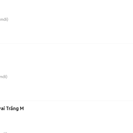
mới)
mới)
vai Trắng M