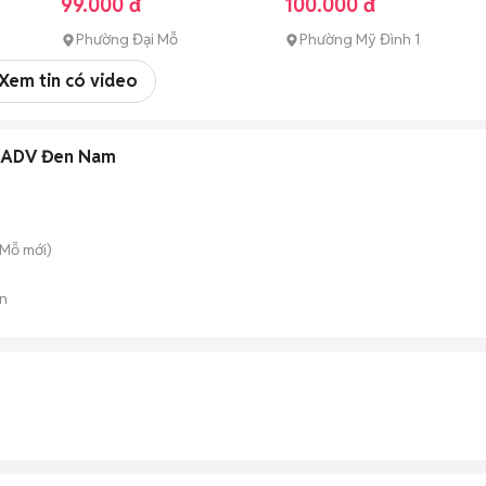
99.000 đ
100.000 đ
Phường Đại Mỗ
Phường Mỹ Đình 1
Xem tin có video
n ADV Đen Nam
 Mỗ
mới)
n