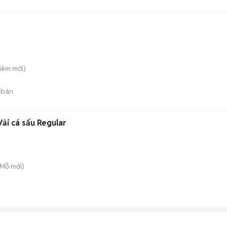
Liêm
mới)
 bán
ải cá sấu Regular
 Mỗ
mới)