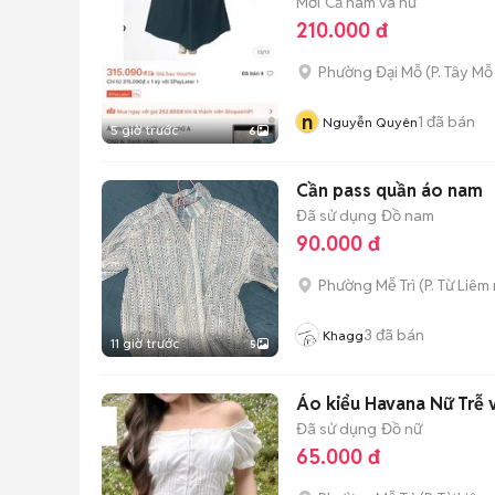
Mới
Cả nam và nữ
210.000 đ
Phường Đại Mỗ
(
P. Tây Mỗ
n
1
đã bán
Nguyễn Quyên
5 giờ trước
6
Cần pass quần áo nam
Đã sử dụng
Đồ nam
90.000 đ
Phường Mễ Trì
(
P. Từ Liêm
3
đã bán
Khagg
11 giờ trước
5
Áo kiểu Havana Nữ Trễ 
Đã sử dụng
Đồ nữ
65.000 đ