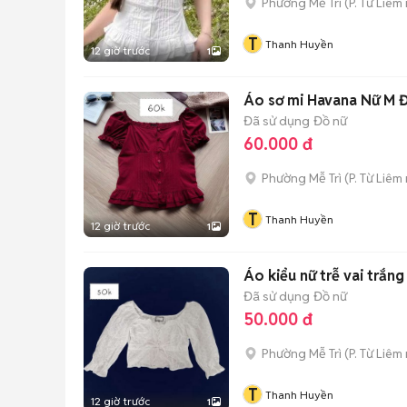
Phường Mễ Trì
(
P. Từ Liêm
T
Thanh Huyền
12 giờ trước
1
Áo sơ mi Havana Nữ M 
Đã sử dụng
Đồ nữ
60.000 đ
Phường Mễ Trì
(
P. Từ Liêm
T
Thanh Huyền
12 giờ trước
1
Áo kiểu nữ trễ vai trắng
Đã sử dụng
Đồ nữ
50.000 đ
Phường Mễ Trì
(
P. Từ Liêm
T
Thanh Huyền
12 giờ trước
1