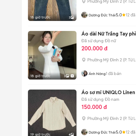
Phường Mỹ Đình 2
(
P. Từ 
5.0
12
đã
Dương Đức Thái
18 giờ trước
3
Áo dài Nữ Trắng Tay phồ
Đã sử dụng
Đồ nữ
200.000 đ
Phường Mỹ Đình 2
(
P. Từ 
1
đã bán
Ánh Nông
18 giờ trước
3
Áo sơ mi UNIQLO Line
Đã sử dụng
Đồ nam
150.000 đ
Phường Mỹ Đình 2
(
P. Từ 
5.0
12
đã
Dương Đức Thái
19 giờ trước
4