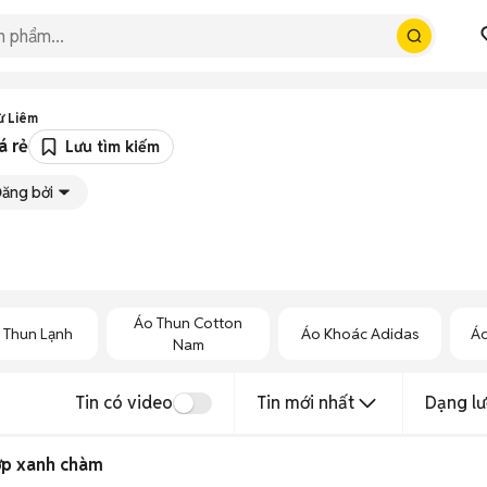
ừ Liêm
á rẻ
Lưu tìm kiếm
ăng bởi
Áo Thun Cotton
 Thun Lạnh
Áo Khoác Adidas
Áo
Nam
Tin có video
Tin mới nhất
Dạng lư
ớp xanh chàm