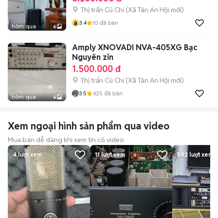
Thị trấn Củ Chi
(
Xã Tân An Hội
mới)
a
3.4
10
đã bán
hôm qua
6
Amply XNOVADI NVA-405XG Bạc
Nguyên zin
1.500.000 đ
Thị trấn Củ Chi
(
Xã Tân An Hội
mới)
3.5
425
đã bán
hôm qua
6
Xem ngoại hình sản phẩm qua video
Mua bán dễ dàng khi xem tin có video
4
lượt xem
11
lượt xem
592
lượt xem