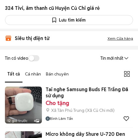
324 Tivi, âm thanh cũ Huyện Củ Chi giá rẻ
Lưu tìm kiếm
Siêu thị điện tử
Xem Cửa hàng
Tin có video
Tin mới nhất
Tất cả
Cá nhân
Bán chuyên
Tai nghe Samsung Buds FE Trắng Đã
sử dụng
Cho tặng
Xã Tân Phú Trung
(
Xã Củ Chi
mới)
Bình Lâm Tấn
12 giờ trước
4
Micro không dây Shure U-720 Đen