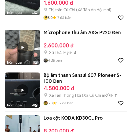
1.600.000 đ
Thị trấn Củ Chi
(
Xã Tân An Hội
mới)
hôm qua
6
P
5.0
17
đã bán
Microphone thu âm AKG P220 Đen
2.600.000 đ
Xã Thái Mỹ
4
4
đã bán
hôm qua
1
Bộ âm thanh Sansui 607 Pioneer S-
100 Đen
4.500.000 đ
Xã Tân Thông Hội
(
Xã Củ Chi
mới)
11
5.0
157
đã bán
hôm qua
6
Loa cột KODA KD30CL Pro
8.200.000 đ