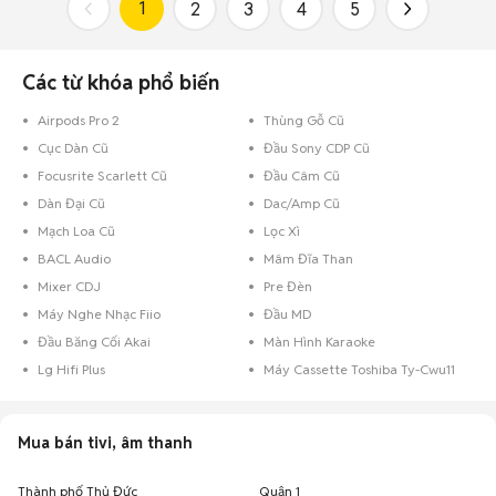
1
2
3
4
5
Các từ khóa phổ biến
Airpods Pro 2
Thùng Gỗ Cũ
Cục Dàn Cũ
Đầu Sony CDP Cũ
Focusrite Scarlett Cũ
Đầu Câm Cũ
Dàn Đại Cũ
Dac/Amp Cũ
Mạch Loa Cũ
Lọc Xì
BACL Audio
Mâm Đĩa Than
Mixer CDJ
Pre Đèn
Máy Nghe Nhạc Fiio
Đầu MD
Đầu Băng Cối Akai
Màn Hình Karaoke
Lg Hifi Plus
Máy Cassette Toshiba Ty-Cwu11
Mua bán tivi, âm thanh
Thành phố Thủ Đức
Quận 1