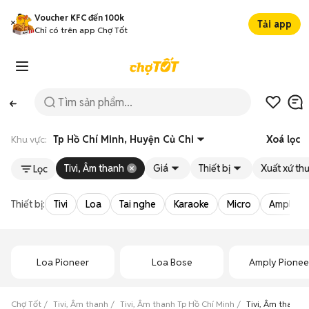
Voucher KFC đến 100k
Tải app
Chỉ có trên app Chợ Tốt
Khu vực:
Tp Hồ Chí Minh, Huyện Củ Chi
Xoá lọc
Tivi, Âm thanh
Giá
Thiết bị
Xuất xứ th
Lọc
Thiết bị:
Tivi
Loa
Tai nghe
Karaoke
Micro
Amply
Loa Pioneer
Loa Bose
Amply Pionee
Chợ Tốt
Tivi, Âm thanh
Tivi, Âm thanh Tp Hồ Chí Minh
Tivi, Âm thanh 