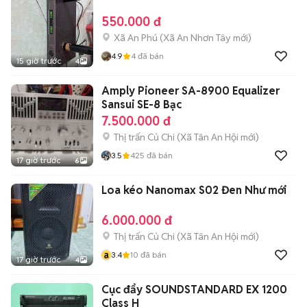
550.000 đ
Xã An Phú
(
Xã An Nhơn Tây
mới)
4.9
4
đã bán
15 giờ trước
4
Amply Pioneer SA-8900 Equalizer
Sansui SE-8 Bạc
7.500.000 đ
Thị trấn Củ Chi
(
Xã Tân An Hội
mới)
3.5
425
đã bán
17 giờ trước
6
Loa kéo Nanomax S02 Đen Như mới
6.000.000 đ
Thị trấn Củ Chi
(
Xã Tân An Hội
mới)
a
3.4
10
đã bán
17 giờ trước
4
Cục đẩy SOUNDSTANDARD EX 1200
Class H