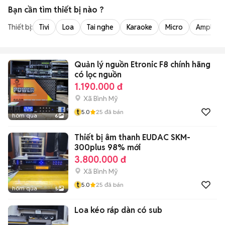
Bạn cần tìm
thiết bị
nào ?
Thiết bị:
Tivi
Loa
Tai nghe
Karaoke
Micro
Amply
Quản lý nguồn Etronic F8 chính hãng
có lọc nguồn
1.190.000 đ
Xã Bình Mỹ
t
5.0
25
đã bán
hôm qua
6
Thiết bị âm thanh EUDAC SKM-
300plus 98% mới
3.800.000 đ
Xã Bình Mỹ
t
5.0
25
đã bán
hôm qua
5
Loa kéo ráp dàn có sub