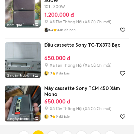
300W
101 - 300W
1.200.000 đ
Xã Tân Thông Hội
(
Xã Củ Chi
mới)
hôm qua
6
4.4
438
đã bán
Đầu cassette Sony TC-TX373 Bạc
650.000 đ
Xã Tân Thông Hội
(
Xã Củ Chi
mới)
L
1.7
9
đã bán
2 ngày trước
6
Máy cassette Sony TCM 450 Xám
Mono
650.000 đ
Xã Tân Thông Hội
(
Xã Củ Chi
mới)
L
1.7
9
đã bán
2 ngày trước
4