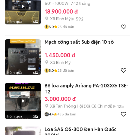
601 - 1000W
7-12 tháng
18.900.000 đ
Xã Bình Mỹ
592
hôm qua
6
t
5.0
25
đã bán
Mạch công suất Sub điện 10 sò
1.450.000 đ
Xã Bình Mỹ
t
5.0
25
đã bán
hôm qua
6
Bộ loa amply Arirang PA-203XG TSE-
T2
3.000.000 đ
Xã Tân Thông Hội
(
Xã Củ Chi
mới)
125
4.4
438
đã bán
hôm qua
2
Loa SAS QS-300 Đen Hàn Quốc