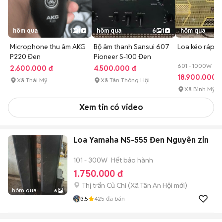
hôm qua
1
1
hôm qua
6
1
hôm qua
Microphone thu âm AKG
Bộ âm thanh Sansui 607
Loa kéo ráp d
P220 Đen
Pioneer S-100 Đen
601 - 1000W 7-1
2.600.000 đ
4.500.000 đ
18.900.000 
Xã Thái Mỹ
Xã Tân Thông Hội
Xã Bình Mỹ
Xem tin có video
Loa Yamaha NS-555 Đen Nguyên zin
101 - 300W
Hết bảo hành
1.750.000 đ
Thị trấn Củ Chi
(
Xã Tân An Hội
mới)
hôm qua
6
3.5
425
đã bán