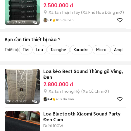
2.500.000 đ
Xã Tân Thạnh Tây
(
Xã Phú Hòa Đông
mới)
5.0
108
đã bán
18 giờ trước
3
Bạn cần tìm
thiết bị
nào ?
Thiết bị:
Tivi
Loa
Tai nghe
Karaoke
Micro
Amply
Loa kéo Best Sound Thùng gỗ Vàng,
Đen
2.800.000 đ
Xã Tân Thông Hội
(
Xã Củ Chi
mới)
4.4
438
đã bán
20 giờ trước
5
Loa Bluetooth Xiaomi Sound Party
Đen Cam
Dưới 100W