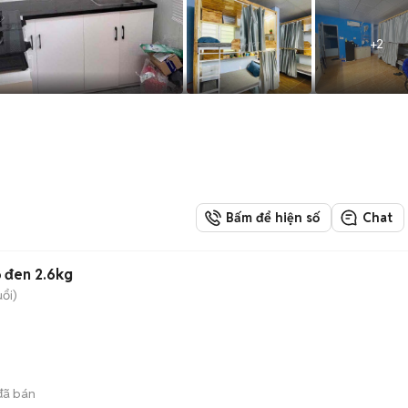
+
2
Bấm để hiện số
Chat
ỏ đen 2.6kg
uổi)
ã bán