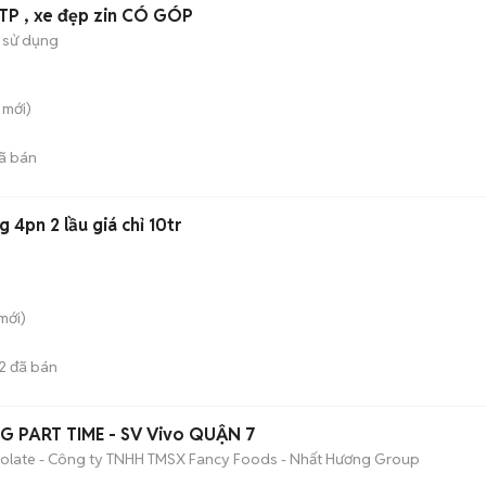
TP , xe đẹp zin CÓ GÓP
 sử dụng
mới)
ã bán
 4pn 2 lầu giá chỉ 10tr
mới)
2
đã bán
G PART TIME - SV Vivo QUẬN 7
late - Công ty TNHH TMSX Fancy Foods - Nhất Hương Group