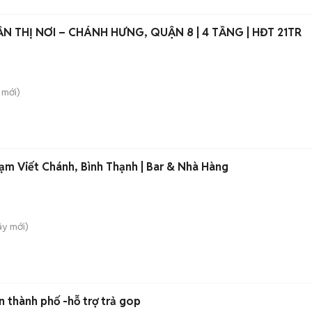
N THỊ NƠI – CHÁNH HƯNG, QUẬN 8 | 4 TẦNG | HĐT 21TR
mới)
ạm Viết Chánh, Bình Thạnh | Bar & Nhà Hàng
ây
mới)
n thành phố -hỗ trợ trả gop