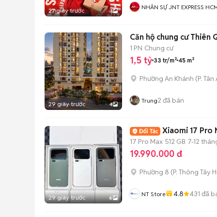
NHÂN SỰ JNT EXPRESS HC
27 giây trước
1
Căn hộ chung cư Thiên 
1 PN
Chung cư
1,5 tỷ
33 tr/m²
45 m²
Phường An Khánh
(
P. Tân
2
đã bán
Trung
29 giây trước
4
Xiaomi 17 Pro 
17 Pro Max
512 GB
7-12 thán
19.990.000 đ
Phường 8
(
P. Thông Tây H
4.8
431
đã b
NT Store
29 giây trước
6