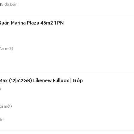
5
đã bán
M
Quân Marina Plaza 45m2 1 PN
 An
mới)
Max (12|512GB) Likenew Fullbox | Góp
g
ội
mới)
án