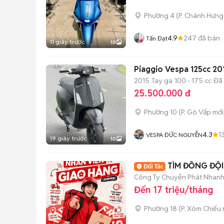
Phường 4
(
P. Chánh Hưng
4.9
247
đã bán
Tấn Đạt
11 giây trước
10
Piaggio Vespa 125cc 20
2015
Tay ga
100 - 175 cc
Đã
25.500.000 đ
Phường 10
(
P. Gò Vấp
mới
4.3
1
VESPA ĐỨC NGUYỄN
19 giây trước
10
TÌM ĐỒNG ĐỘI
Công Ty Chuyển Phát Nhanh 
Đến 17 triệu/tháng
Phường 18
(
P. Xóm Chiếu