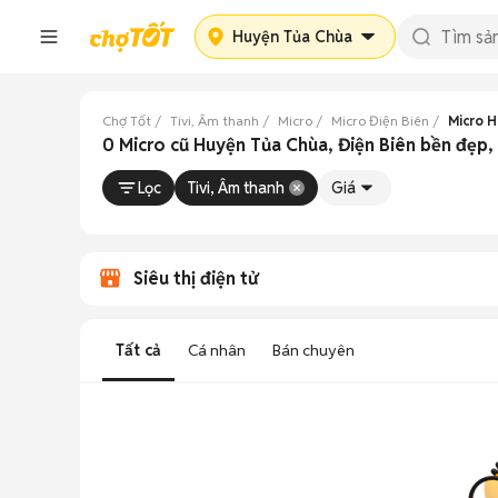
Huyện Tủa Chùa
Chợ Tốt
Tivi, Âm thanh
Micro
Micro Điện Biên
Micro 
0 Micro cũ Huyện Tủa Chùa, Điện Biên bền đẹp, 
Lọc
Tivi, Âm thanh
Giá
Siêu thị điện tử
Tất cả
Cá nhân
Bán chuyên