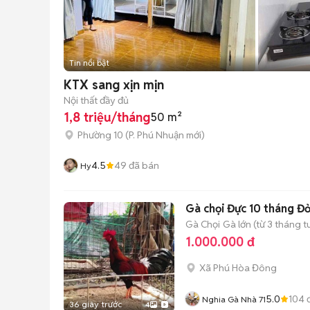
Tin nổi bật
KTX sang xịn mịn
Nội thất đầy đủ
1,8 triệu/tháng
50 m²
Phường 10
(
P. Phú Nhuận
mới)
4.5
49
đã bán
Hy
Gà chọi Đực 10 tháng Đ
Gà Chọi
Gà lớn (từ 3 tháng t
1.000.000 đ
Xã Phú Hòa Đông
5.0
104
đ
Nghia Gà Nhà 71
36 giây trước
4