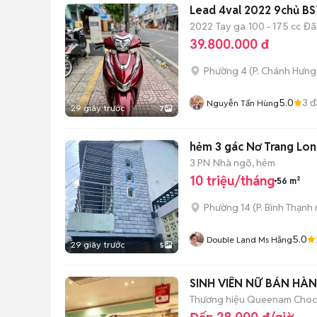
Lead 4val 2022 9chủ BS
2022
Tay ga
100 - 175 cc
Đã
39.800.000 đ
Phường 4
(
P. Chánh Hưng
5.0
3
đ
Nguyễn Tấn Hùng
29 giây trước
7
hẻm 3 gác Nơ Trang Long
3 PN
Nhà ngõ, hẻm
10 triệu/tháng
56 m²
Phường 14
(
P. Bình Thạnh
5.0
Double Land Ms Hằng
29 giây trước
5
SINH VIÊN NỮ BÁN HÀN
Thương hiệu Queenam Choco