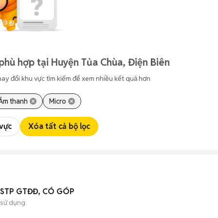
phù hợp tại Huyện Tủa Chùa, Điện Biên
hay đổi khu vực tìm kiếm để xem nhiều kết quả hơn
, Âm thanh
Micro
 vực
Xóa tất cả bộ lọc
 BSTP GTĐĐ, CÓ GÓP
 sử dụng