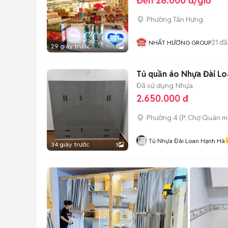
Đến 28.000 đ/giờ
Phường Tân Hưng
21
đã
NHẤT HƯƠNG GROUP
29 giây trước
1
Tủ quần áo Nhựa Đài L
Đã sử dụng
Nhựa
2.650.000 đ
Phường 4
(
P. Chợ Quán
mớ
Tủ Nhựa Đài Loan Hạnh Hà
34 giây trước
1