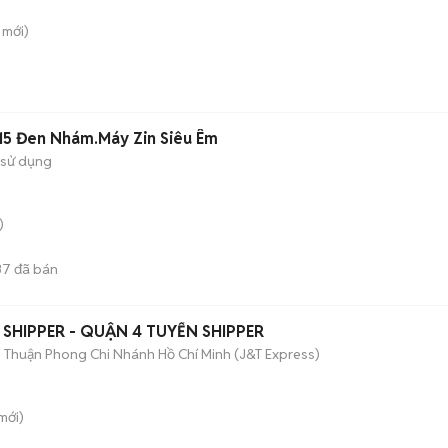
mới)
15 Đen Nhám.Máy Zin Siêu Êm
 sử dụng
)
37
đã bán
 SHIPPER - QUẬN 4 TUYỂN SHIPPER
Thuận Phong Chi Nhánh Hồ Chí Minh (J&T Express)
mới)