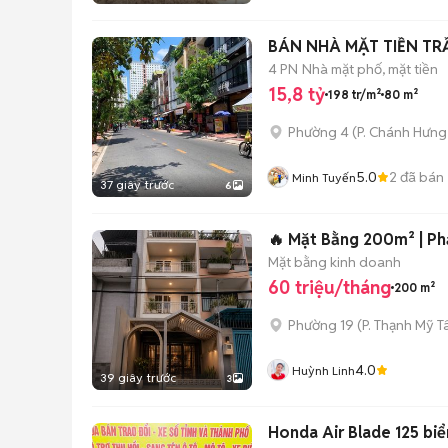
BÁN NHÀ MẶT TIỀN TRẦ
4 PN
Nhà mặt phố, mặt tiền
15,8 tỷ
198 tr/m²
80 m²
Phường 4
(
P. Chánh Hưng
5.0
2
đã bán
Minh Tuyến
37 giây trước
6
🔥 Mặt Bằng 200m² | Ph
Mặt bằng kinh doanh
60 triệu/tháng
200 m²
Phường 19
(
P. Thạnh Mỹ T
4.0
Huỳnh Linh
39 giây trước
3
Honda Air Blade 125 biể