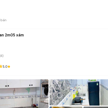
 bán
oan 2m05 xám
i)
5.0