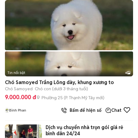
Tin nổi bật
4
Chó Samoyed Trắng Lông dày, khung xương to
Chó Samoyed
Chó con (dưới 3 tháng tuổi)
9.000.000 đ
Phường 25
(
P. Thạnh Mỹ Tây
mới)
Bấm để hiện số
Chat
Bình Phan
Dịch vụ chuyển nhà trọn gói giá rẻ
bình dân 24/24