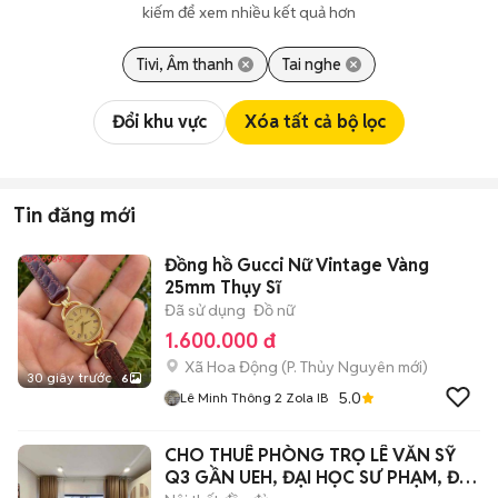
kiếm để xem nhiều kết quả hơn
Tivi, Âm thanh
Tai nghe
Đổi khu vực
Xóa tất cả bộ lọc
Tin đăng mới
Đồng hồ Gucci Nữ Vintage Vàng
25mm Thụy Sĩ
Đã sử dụng
Đồ nữ
1.600.000 đ
Xã Hoa Động
(
P. Thủy Nguyên
mới)
30 giây trước
6
5.0
Lê Minh Thông 2 Zola IB
CHO THUÊ PHÒNG TRỌ LÊ VĂN SỸ
Q3 GẦN UEH, ĐẠI HỌC SƯ PHẠM, ĐẠI