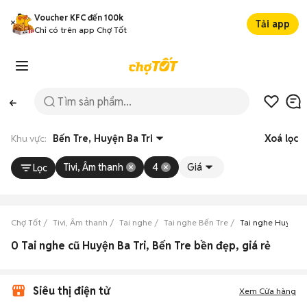
Voucher KFC đến 100k
Tải app
Chỉ có trên app Chợ Tốt
Khu vực:
Bến Tre, Huyện Ba Tri
Xoá lọc
Tivi, Âm thanh
4
Giá
Lọc
Chợ Tốt
Tivi, Âm thanh
Tai nghe
Tai nghe Bến Tre
Tai nghe Huyện B
0 Tai nghe cũ Huyện Ba Tri, Bến Tre bền đẹp, giá rẻ
Siêu thị điện tử
Xem Cửa hàng