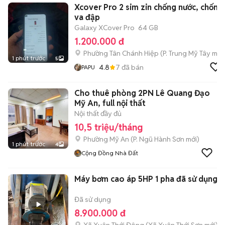
Xcover Pro 2 sim zin chống nước, chống
va đập
Galaxy XCover Pro
64 GB
1.200.000 đ
Phường Tân Chánh Hiệp
(
P. Trung Mỹ Tây
mới
1 phút trước
5
4.8
7
đã bán
PAPU
Cho thuê phòng 2PN Lê Quang Đạo
Mỹ An, full nội thất
Nội thất đầy đủ
10,5 triệu/tháng
Phường Mỹ An
(
P. Ngũ Hành Sơn
mới)
1 phút trước
4
Cộng Đồng Nhà Đất
Máy bơm cao áp 5HP 1 pha đã sử dụng
Đã sử dụng
8.900.000 đ