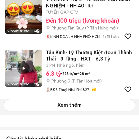
NGHIỆM - HH 40TR+
TUYỂN GẤP CTV
Đến 100 triệu (lương khoán)
Phường Tân Quy
(
P. Tân Hưng
mới)
2 phút trước
6
1
đã bán
KINH DOANH NHÀ PHỐ HCM
Tân Bình- Lý Thường Kiệt đoạn Thành
Thái - 3 Tầng - HXT - 6,3 Tỷ
3 PN
Nhà ngõ, hẻm
6,3 tỷ
225 tr/m²
28 m²
Phường 9
(
P. Tân Hòa
mới)
2 phút trước
7
BĐS Thuý Nhà Phố827
Xem thêm
Các từ khóa phổ biến