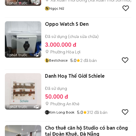
Xã Xuân Thới Đông
(
Xã Xuân Thới Sơn
mới)
1 phút trước
1
N
Ngọc Nữ
Oppo Watch S Đen
Đã sử dụng (chưa sửa chữa)
3.000.000 đ
Phường Hòa Lợi
1 phút trước
3
b
5.0
2
đã bán
Bestchoice
Danh Hoạ Thế Giới Schiele
Đã sử dụng
50.000 đ
Phường An Khê
1 phút trước
4
5.0
312
đã bán
Kim Long Book
Cho thuê căn hộ Studio có ban công
tại Đoàn Khuê, Đà Nẵng