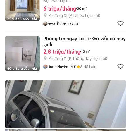
HỌC SG
Nội thất đầy đủ
6 triệu/tháng
20 m²
Phường 13
(
P. Nhiêu Lộc
mới)
34 giây trước
5
NGUYỄN PHI LONG
Phòng trọ ngay Lotte Gò vấp có may
lạnh
2,8 triệu/tháng
12 m²
Phường 11
(
P. Thông Tây Hội
mới)
5.0
6
đã bán
Linda Huyền
40 giây trước
4