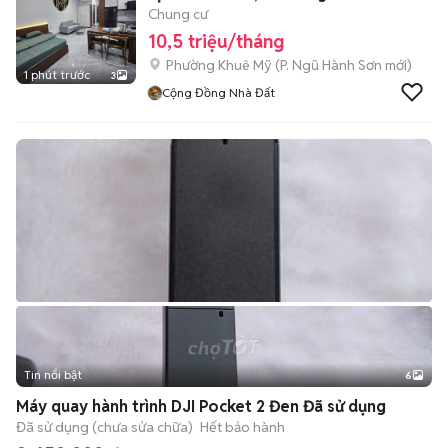
Chung cư
10,5 triệu/tháng
Phường Khuê Mỹ
(
P. Ngũ Hành Sơn
mới)
1 phút trước
3
Cộng Đồng Nhà Đất
Tin nổi bật
6
+
2
Máy quay hành trình DJI Pocket 2 Đen Đã sử dụng
Đã sử dụng (chưa sửa chữa)
Hết bảo hành