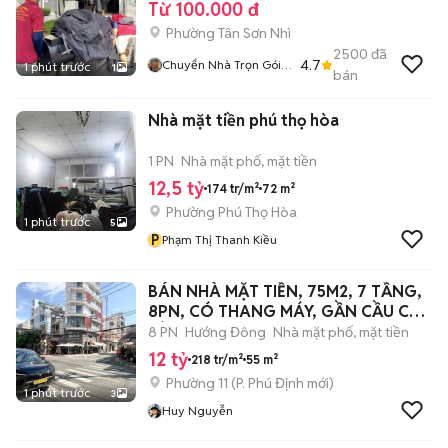
Từ 100.000 đ
Phường Tân Sơn Nhì
2500
đã
4.7
Chuyển Nhà Trọn Gói
1 phút trước
1
bán
Robert Biện
Nhà mặt tiền phú thọ hòa
1 PN
Nhà mặt phố, mặt tiền
12,5 tỷ
174 tr/m²
72 m²
Phường Phú Thọ Hòa
1 phút trước
5
P
Phạm Thị Thanh Kiều
BÁN NHÀ MẶT TIỀN, 75M2, 7 TẦNG,
8PN, CÓ THANG MÁY, GẦN CẦU CHÀ
VÀ, SHR
8 PN
Hướng Đông
Nhà mặt phố, mặt tiền
12 tỷ
218 tr/m²
55 m²
Phường 11
(
P. Phú Định
mới)
1 phút trước
3
Huy Nguyễn