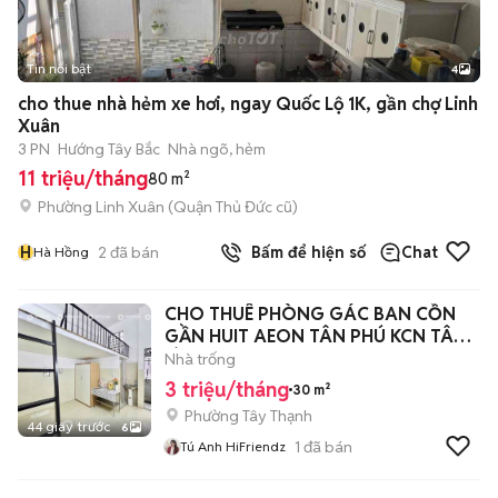
Tin nổi bật
4
cho thue nhà hẻm xe hơi, ngay Quốc Lộ 1K, gần chợ Linh
Xuân
3 PN
Hướng Tây Bắc
Nhà ngõ, hẻm
11 triệu/tháng
80 m²
Phường Linh Xuân (Quận Thủ Đức cũ)
H
2
đã bán
Bấm để hiện số
Chat
Hà Hồng
CHO THUÊ PHÒNG GÁC BAN CỒN
GẦN HUIT AEON TÂN PHÚ KCN TÂN
BÌNH
Nhà trống
3 triệu/tháng
30 m²
Phường Tây Thạnh
44 giây trước
6
1
đã bán
Tú Anh HiFriendz