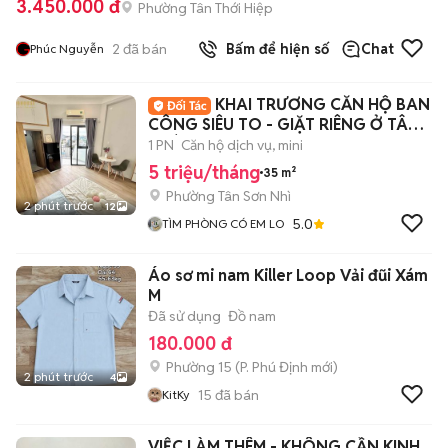
3.450.000 đ
Phường Tân Thới Hiệp
2
đã bán
Bấm để hiện số
Chat
Phúc Nguyễn
KHAI TRƯƠNG CĂN HỘ BAN
CÔNG SIÊU TO - GIẶT RIÊNG Ở TÂN
PHÚ
1 PN
Căn hộ dịch vụ, mini
5 triệu/tháng
35 m²
Phường Tân Sơn Nhì
2 phút trước
12
5.0
TÌM PHÒNG CÓ EM LO
Áo sơ mi nam Killer Loop Vải đũi Xám
M
Đã sử dụng
Đồ nam
180.000 đ
Phường 15
(
P. Phú Định
mới)
2 phút trước
4
15
đã bán
KitKy
VIỆC LÀM THÊM - KHÔNG CẦN KINH