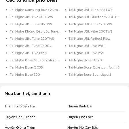
Tai Nghe Samsung Buds 2 Pro
Tai Nghe JBL Tune 225TWS
Tai Nghe JBL Live 300TWS
Tai Nghe JBL Bluetooth JBL T115BT
Tai Nghe JBL Tune 115TWS
Tai Nghe JBL Tune 120TWS
Tai Nghe Không Dây JBL Tune 230TWS
Tai Nghe JBL Vibe 200TWS
Tai Nghe JBL Tune 220TWS
Tai Nghe JBL Reflect Flow
Tai Nghe JBL Tune 230NC
Tai Nghe JBL Live Pro+
Tai Nghe JBL Live Pro 2
Tai Nghe JBL Live Pro
Tai Nghe Bose Quietcomfort 35 II
Tai Nghe Bose QC20
Tai Nghe Bose QC35
Tai Nghe Bose Quietcomfort 45
Tai Nghe Bose 700
Tai Nghe Bose Soundsport
Mua bán tivi, âm thanh
Thành phố Bến Tre
Huyện Bình Đại
Huyện Châu Thành
Huyện Chợ Lách
Huyện Giồng Trôm
Huyện Mỏ Cày Bắc