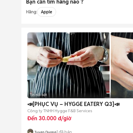
Bạn cần tìm
hãng
nào ?
Hãng:
Apple
Tin nổi bật
📣[PHỤC VỤ – HYGGE EATERY Q3]📣
Công ty TNHH Hygge F&B Services
Đến 30.000 đ/giờ
1
đã bán
Tuyen Duong