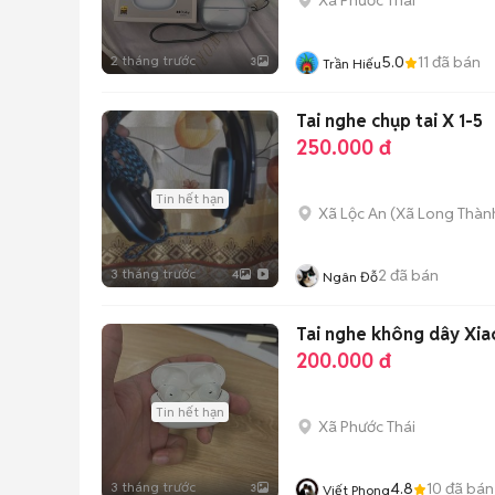
2 tháng trước
5.0
11
đã bán
3
Trần Hiếu
Tai nghe chụp tai X 1-5
250.000 đ
Tin hết hạn
Xã Lộc An
(
Xã Long Thàn
3 tháng trước
2
đã bán
4
Ngân Đỗ
Tai nghe không dây Xia
200.000 đ
Tin hết hạn
Xã Phước Thái
3 tháng trước
4.8
10
đã bán
3
Viết Phong