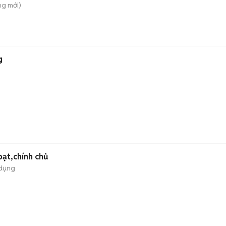
ung
mới)
g
bạt,chính chủ
 dụng