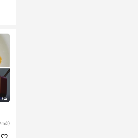
6
ờ
mới)