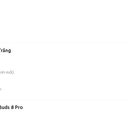
Trắng
ành
mới)
n
Buds 8 Pro