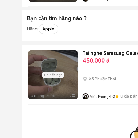
Bạn cần tìm
hãng
nào ?
Hãng:
Apple
Tai nghe Samsung Gala
450.000 đ
Tin hết hạn
Xã Phước Thái
3 tháng trước
4.8
10
đã bán
3
Viết Phong