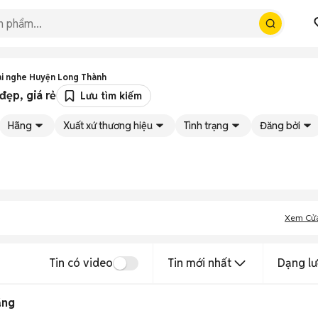
ai nghe Huyện Long Thành
đẹp, giá rẻ
Lưu tìm kiếm
Hãng
Xuất xứ thương hiệu
Tình trạng
Đăng bởi
Xem Cử
Tin có video
Tin mới nhất
Dạng lư
ắng