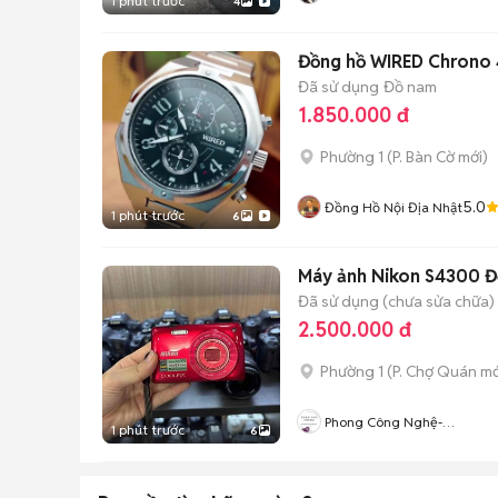
1 phút trước
4
Đồng hồ WIRED Chrono
Đã sử dụng
Đồ nam
1.850.000 đ
Phường 1
(
P. Bàn Cờ
mới)
5.0
Đồng Hồ Nội Địa Nhật
1 phút trước
6
Máy ảnh Nikon S4300 Đ
Đã sử dụng (chưa sửa chữa)
2.500.000 đ
Phường 1
(
P. Chợ Quán
mớ
Phong Công Nghệ-
1 phút trước
6
TienTranMobile