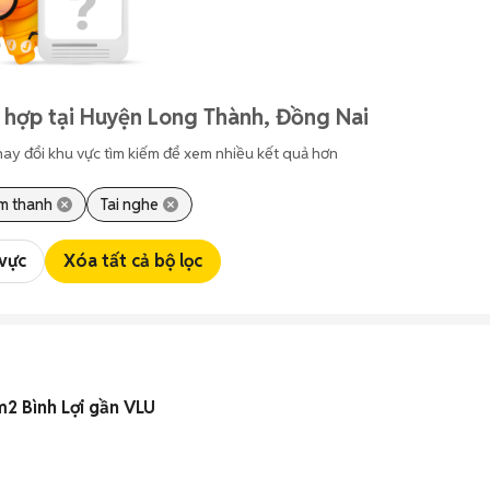
 hợp tại Huyện Long Thành, Đồng Nai
hay đổi khu vực tìm kiếm để xem nhiều kết quả hơn
Âm thanh
Tai nghe
 vực
Xóa tất cả bộ lọc
2 Bình Lợi gần VLU