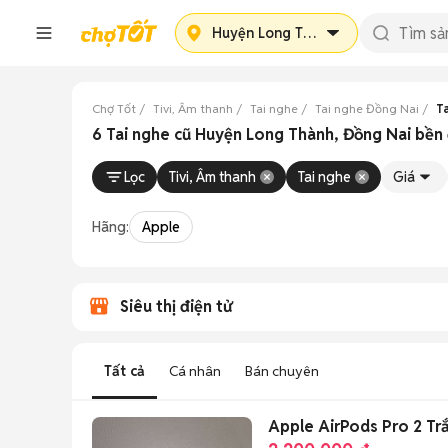
Huyện Long Thành
Chợ Tốt
Tivi, Âm thanh
Tai nghe
Tai nghe Đồng Nai
T
6 Tai nghe cũ Huyện Long Thành, Đồng Nai bền 
Lọc
Tivi, Âm thanh
Tai nghe
Giá
Hãng:
Apple
Siêu thị điện tử
Tất cả
Cá nhân
Bán chuyên
Apple AirPods Pro 2 Tr