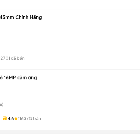
 45mm Chính Hãng
2701
đã bán
ỏ 16MP cảm ứng
i)
4.6
1163
đã bán