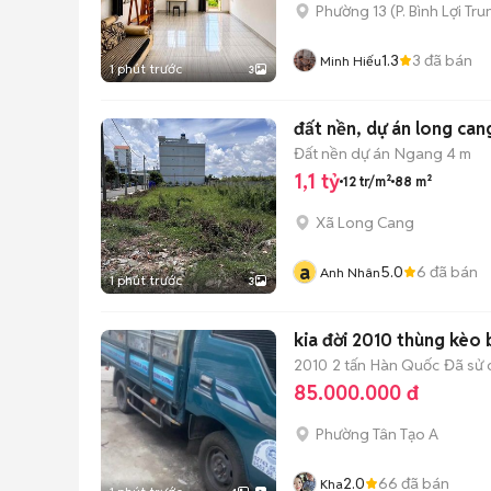
Phường 13
(
P. Bình Lợi Tr
1.3
3
đã bán
Minh Hiếu
1 phút trước
3
đất nền, dự án long can
Đất nền dự án
Ngang 4 m
1,1 tỷ
12 tr/m²
88 m²
Xã Long Cang
a
5.0
6
đã bán
Anh Nhân
1 phút trước
3
kia đời 2010 thùng kèo 
2010
2 tấn
Hàn Quốc
Đã sử
85.000.000 đ
Phường Tân Tạo A
2.0
66
đã bán
Kha