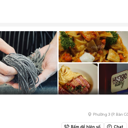
+
2
Phường 3
(
P. Bàn C
Bấm để hiện số
Chat