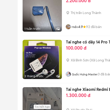
2.200.000 đ
Thị trấn Long Thành
4.9
92
đã bán
Hiển
1 tuần trước
3
Tai nghe có dây 14 Pro 
100.000 đ
Xã Bình Sơn
(
Xã Long Th
3
đã bá
Quốc Hưng Master
2 tháng trước
1
Tai nghe Xiaomi Redmi 
1.300.000 đ
Tin hết hạn
Xã Phước Thái