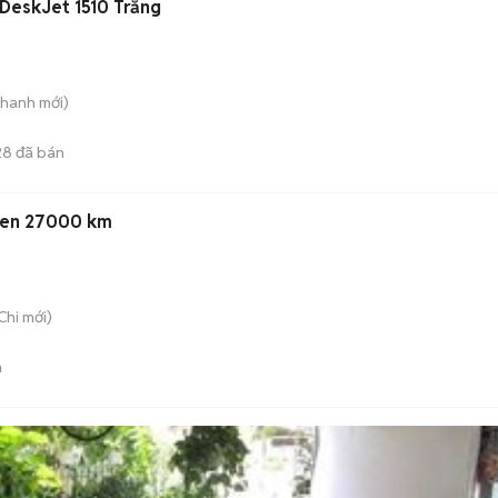
 DeskJet 1510 Trắng
Thanh
mới)
28
đã bán
Đen 27000 km
Chi
mới)
n