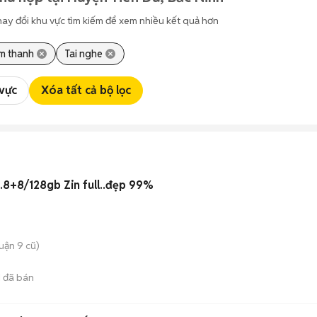
hay đổi khu vực tìm kiếm để xem nhiều kết quả hơn
Âm thanh
Tai nghe
 vực
Xóa tất cả bộ lọc
Reno6 Z/ 5G ram.8+8/128gb Zin full..đẹp 99%
uận 9 cũ)
1
đã bán