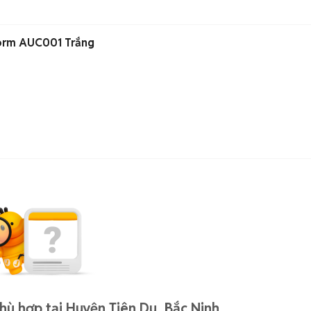
form AUC001 Trắng
ù hợp tại Huyện Tiên Du, Bắc Ninh