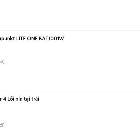
aupunkt LITE ONE BAT1001W
i)
4 Lỗi pin tại trái
i)