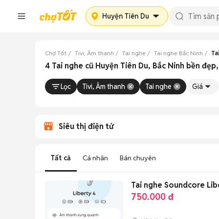
Huyện Tiên Du
Chợ Tốt
Tivi, Âm thanh
Tai nghe
Tai nghe Bắc Ninh
Ta
4 Tai nghe cũ Huyện Tiên Du, Bắc Ninh bền đẹp, 
Lọc
Tivi, Âm thanh
Tai nghe
Giá
Siêu thị điện tử
Tất cả
Cá nhân
Bán chuyên
Tai nghe Soundcore Lib
750.000 đ