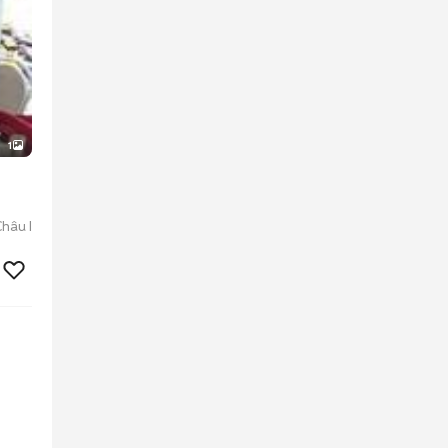
1
hâu I