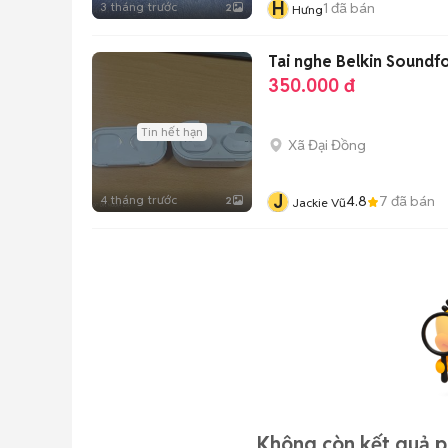
H
3 tháng trước
1
đã bán
2
Hưng
Tai nghe Belkin Sound
350.000 đ
Tin hết hạn
Xã Đại Đồng
J
4 tháng trước
4.8
7
đã bán
2
Jackie Vũ
Không còn kết quả ph