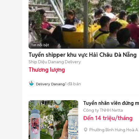
Tin nổi bật
Tuyển shipper khu vực Hải Châu Đà Nẵng
Ship Diệu Danang Delivery
Thương lượng
1
đã bán
Delivery Danang
Công ty TNHH Netta
Đến 14 triệu/tháng
Phường Bình Hưng Hoà A