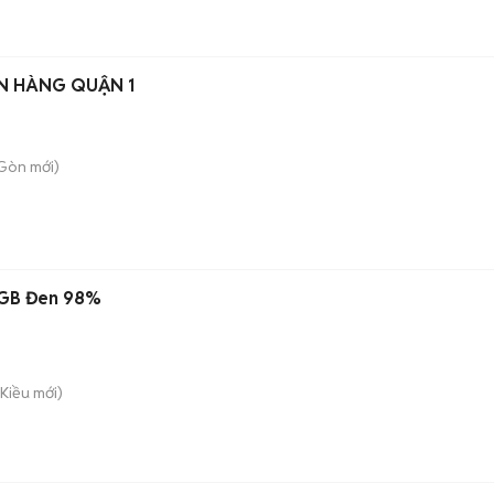
N HÀNG QUẬN 1
 Gòn
mới)
4GB Đen 98%
 Kiều
mới)