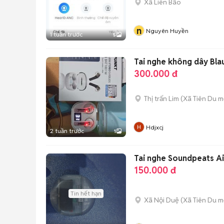
Xã Liên Bão
n
Nguyên Huyền
1 tuần trước
5
Tai nghe không dây Bl
300.000 đ
Thị trấn Lim
(
Xã Tiên Du
mớ
Hdjxcj
2 tuần trước
1
Tai nghe Soundpeats Air 
150.000 đ
Tin hết hạn
Xã Nội Duệ
(
Xã Tiên Du
mớ