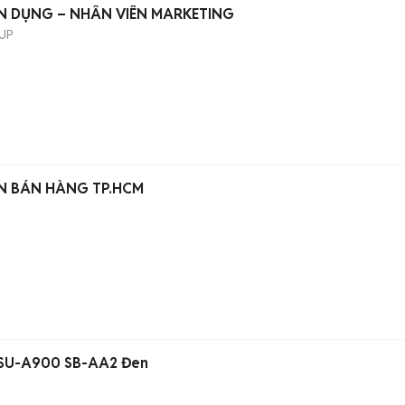
N DỤNG – NHÂN VIÊN MARKETING
UP
ÊN BÁN HÀNG TP.HCM
s SU-A900 SB-AA2 Đen