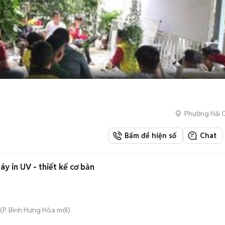
Phường Hải C
Bấm để hiện số
Chat
Tuyển nhân viên đứng máy in UV - thiết kế cơ bản
(
P. Bình Hưng Hòa
mới)