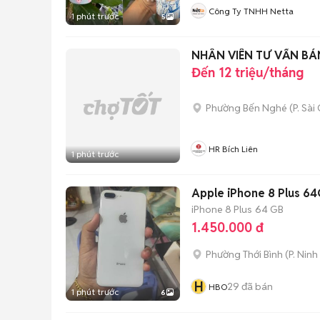
Công Ty TNHH Netta
1 phút trước
5
NHÂN VIÊN TƯ VẤN BÁ
Đến 12 triệu/tháng
Phường Bến Nghé
(
P. Sài
HR Bích Liên
1 phút trước
Apple iPhone 8 Plus 6
iPhone 8 Plus
64 GB
1.450.000 đ
Phường Thới Bình
(
P. Ninh
H
29
đã bán
HBO
1 phút trước
6