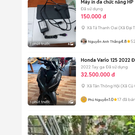
Máy in đa chức năng HP
Đã sử dụng
150.000 đ
Xã Tả Thanh Oai
(
Xã Đại 
4.8
5
Nguyễn Anh Thắng
1 phút trước
6
Honda Vario 125 2022 
2022
Tay ga
Đã sử dụng
32.500.000 đ
Xã Tân Thông Hội
(
Xã Củ 
1.0
17
đã bá
Phú Nguyễn
1 phút trước
3