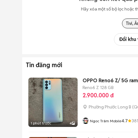
Hãy xóa một số bộ lọc hoặc t
Tivi, 
Đổi khu
Tin đăng mới
OPPO 
Reno6 Z
128 GB
2.900.000 đ
Phường Phước Long B (Q
4.7
38
Ngoc Trâm Mobile
1 phút trước
4