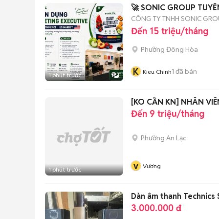
🚀 SONIC GROUP TUYỂ
CÔNG TY TNHH SONIC GRO
Đến 15 triệu/tháng
Phường Đông Hòa
K
1
đã bán
Kieu Chinh
1 phút trước
1
[KO CẦN KN] NHÂN VI
Đến 9 triệu/tháng
Phường An Lạc
v
Vương
1 phút trước
Dàn âm thanh Technic
3.000.000 đ