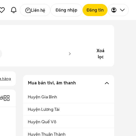
Đăng nhập
Đăng tin
Liên hệ
Xoá
lọc
a hàng
Mua bán tivi, âm thanh
Huyện Gia Bình
ới
Huyện Lương Tài
Huyện Quế Võ
Huyện Thuận Thành