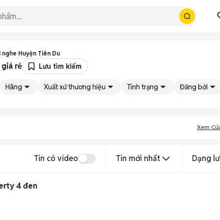
i nghe Huyện Tiên Du
giá rẻ
Lưu tìm kiếm
Hãng
Xuất xứ thương hiệu
Tình trạng
Đăng bởi
Xem Cử
Tin có video
Tin mới nhất
Dạng lư
erty 4 đen