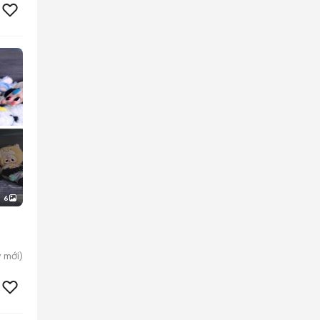
6
y
mới)