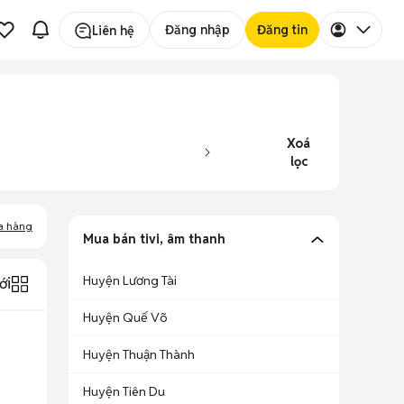
Đăng nhập
Đăng tin
Liên hệ
Xoá
lọc
a hàng
Mua bán tivi, âm thanh
Huyện Lương Tài
ới
Huyện Quế Võ
Huyện Thuận Thành
Huyện Tiên Du