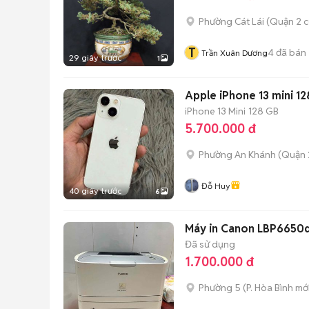
Phường Cát Lái (Quận 2 c
T
4
đã bán
Trần Xuân Dương
29 giây trước
1
Apple iPhone 13 mini 1
iPhone 13 Mini
128 GB
5.700.000 đ
Phường An Khánh (Quận 
Đỗ Huy
40 giây trước
6
Máy in Canon LBP6650dn
Đã sử dụng
1.700.000 đ
Phường 5
(
P. Hòa Bình
mới