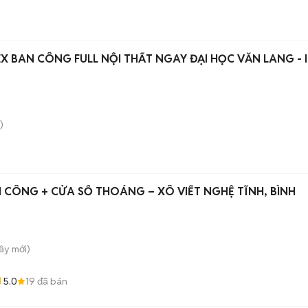
X BAN CÔNG FULL NỘI THẤT NGAY ĐẠI HỌC VĂN LANG - I
)
CÔNG + CỬA SỔ THOÁNG – XÔ VIẾT NGHỆ TĨNH, BÌNH
Tây
mới)
5.0
19
đã bán