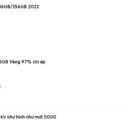
Apple MacBook Air M2 16GB/256GB 2022
56GB Vàng 97% zin áp
)
ntic như hình như mới 0000