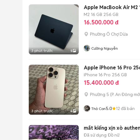
M2
16 GB
256 GB
16.500.000 đ
Phường Ô Chợ Dừa
Cường Nguyễn
3 phút trước
5
Apple iPhone 16 Pro 2
iPhone 16 Pro
256 GB
15.400.000 đ
Phường 5
(
P. An Đông
mới
5.0
12
đã bán
Thỏ Con
3 phút trước
6
mắt kiếng xịn xò authe
Đã sử dụng
Đồ nữ