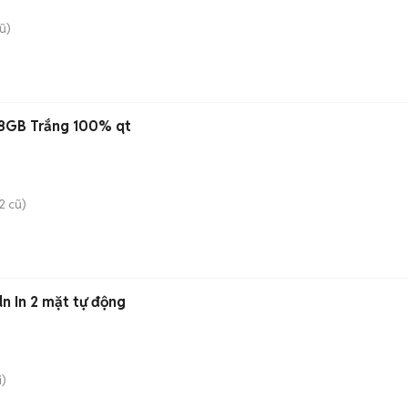
ũ)
28GB Trắng 100% qt
2 cũ)
 In 2 mặt tự động
)