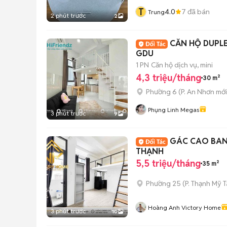
T
4.0
7
đã bán
Trung
2 phút trước
2
CĂN HỘ DUPLE
GDU
1 PN
Căn hộ dịch vụ, mini
4,3 triệu/tháng
30 m²
Phường 6
(
P. An Nhơn
mới
Phụng Linh Megas
3 phút trước
9
GÁC CAO BAN 
THẠNH
5,5 triệu/tháng
35 m²
Phường 25
(
P. Thạnh Mỹ 
Hoàng Anh Victory Home
3 phút trước
10