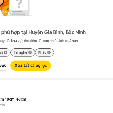
 phù hợp tại Huyện Gia Bình, Bắc Ninh
hay đổi khu vực tìm kiếm để xem nhiều kết quả hơn
nh
Tai nghe
Khác
 vực
Xóa tất cả bộ lọc
5cm 18cm 48cm
rời