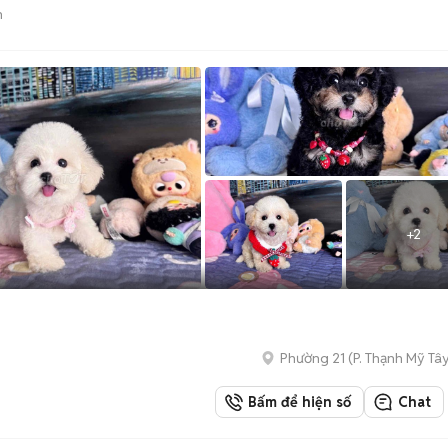
n
+
2
Phường 21
(
P. Thạnh Mỹ Tâ
Bấm để hiện số
Chat