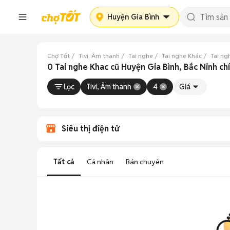
Huyện Gia Bình
Chợ Tốt
Tivi, Âm thanh
Tai nghe
Tai nghe Khác
Tai ng
0 Tai nghe Khac cũ Huyện Gia Bình, Bắc Ninh ch
Lọc
Tivi, Âm thanh
4
Giá
Siêu thị điện tử
Tất cả
Cá nhân
Bán chuyên