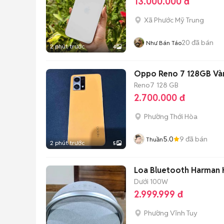
13.000.000 đ
Xã Phước Mỹ Trung
20
đã bán
Như Bán Táo
2 phút trước
4
Oppo Reno 7 128GB Và
Reno7
128 GB
2.700.000 đ
Phường Thới Hòa
5.0
9
đã bán
Thuần
2 phút trước
5
Loa Bluetooth Harman
Dưới 100W
2.999.999 đ
Phường Vĩnh Tuy