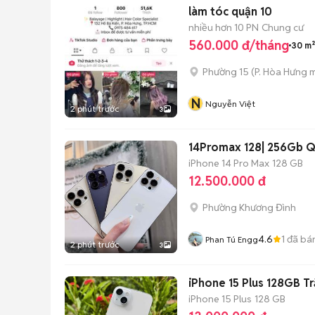
làm tóc quận 10
nhiều hơn 10 PN
Chung cư
560.000 đ/tháng
30 m²
Phường 15
(
P. Hòa Hưng
m
N
Nguyễn Việt
2 phút trước
3
14Promax 128| 256Gb Q
iPhone 14 Pro Max
128 GB
12.500.000 đ
Phường Khương Đình
4.6
1
đã bá
Phan Tú Engg
2 phút trước
3
iPhone 15 Plus 128GB T
iPhone 15 Plus
128 GB