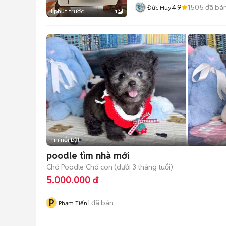
4.9
1505
đã bá
Đức Huy
1 phút trước
1
Tin nổi bật
poodle tìm nhà mới
Chó Poodle
Chó con (dưới 3 tháng tuổi)
5.000.000 đ
P
1
đã bán
Phạm Tiến