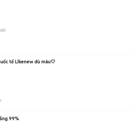
ới)
uốc tế Likenew đủ màu🤍
n
rắng 99%