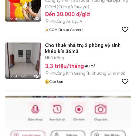
Công Ty TNHH Sản xuất Thương Mại Dịch Vụ
C.O.M (Cơm gà Tacayo)
Đến 30.000 đ/giờ
1 phút trước
2
Phường An Lạc A
COM Group Careers
Cho thuê nhà trọ 2 phòng vệ sinh
khép kín 36m3
Nhà trống
3,3 triệu/tháng
40 m²
Phường Kim Giang
(
P. Khương Đình
mới)
1 phút trước
5
c
Cao Son