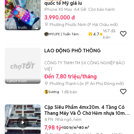
quốc tế Mỹ giá iu
iPhone XS Max
64 GB
Còn bảo hành
3.990.000 đ
Phường Phước Ninh
(
P. Hải Châu
mới)
1 phút trước
3
167
đã
4.7
MYLIFE ( Tuấn Tám
bán
Tám Đà Nẵng )
Chuyên Smarphone,
LAO ĐỘNG PHỔ THÔNG
MTB, Nokia, Mobiado,
Vertu Các Loại
CÔNG TY TNHH TM SX CÔNG NGHIỆP BẢO
VIỆT
Đến 7,80 triệu/tháng
1 phút trước
Phường Thạnh Lộc
(
P. An Phú Đông
mới)
S
1
đã bán
Sương
Cặp Siêu Phẩm 4mx20m. 4 Tầng Có
Thang Máy Và Ô Chờ Hẻm nhựa 10m
TCH 10
4 PN
Nhà ngõ, hẻm
7,98 tỷ
100 tr/m²
80 m²