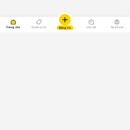
Trang chủ
Quản lý tin
Liên hệ
Tài khoản
Đăng tin
109.000 Bình chọn
Tải ứng dụng Chợ Tốt
Về Chợ Tốt
Quy chế sàn
Chính sách bảo mật
Giải quyết tranh chấp
CÔNG TY TNHH CHỢ TỐT - Người đại diện theo pháp luật:
Nguyễn Trọng Tấn; GPDKKD: 0312120782 do Sở KH & ĐT TP.HCM cấp ngày
11/01/2013;
GPMXH: 185/GP-BTTTT do Bộ Thông tin và Truyền thông