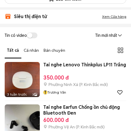
Siêu thị điện tử
Xem Cửa hàng
Tin có video
Tin mới nhất
Tất cả
Cá nhân
Bán chuyên
Tai nghe Lenovo Thinkplus LP11 Trắng
350.000 đ
Phường Ninh Xá
(
P. Kinh Bắc
mới)
T
Trương Văn
3 tuần trước
3
Tai nghe Earfun Chống ồn chủ động
Bluetooth Đen
600.000 đ
Phường Vệ An
(
P. Kinh Bắc
mới)