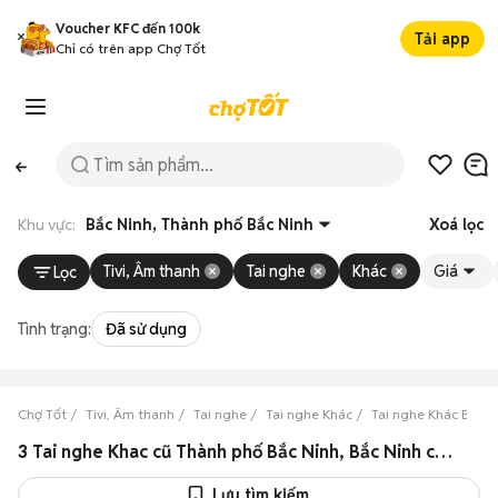
Voucher KFC đến 100k
Tải app
Chỉ có trên app Chợ Tốt
Khu vực:
Bắc Ninh, Thành phố Bắc Ninh
Xoá lọc
Tivi, Âm thanh
Tai nghe
Khác
Giá
Lọc
Tình trạng:
Đã sử dụng
Chợ Tốt
Tivi, Âm thanh
Tai nghe
Tai nghe Khác
Tai nghe Khác Bắc N
3 Tai nghe Khac cũ Thành phố Bắc Ninh, Bắc Ninh chính hãng
Lưu tìm kiếm