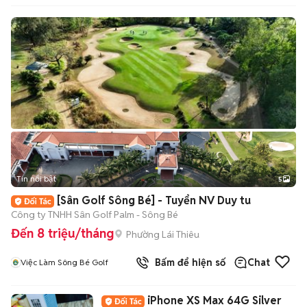
Tin nổi bật
5
[Sân Golf Sông Bé] - Tuyển NV Duy tu
Công ty TNHH Sân Golf Palm - Sông Bé
Đến 8 triệu/tháng
Phường Lái Thiêu
Bấm để hiện số
Chat
Việc Làm Sông Bé Golf
iPhone XS Max 64G Silver