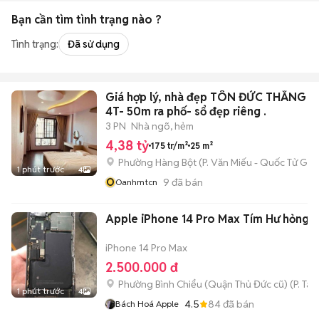
Bạn cần tìm
tình trạng
nào ?
Tình trạng:
Đã sử dụng
Giá hợp lý, nhà đẹp TÔN ĐỨC THẮNG 2
4T- 50m ra phố- sổ đẹp riêng .
3 PN
Nhà ngõ, hẻm
4,38 tỷ
175 tr/m²
25 m²
Phường Hàng Bột
(
P. Văn Miếu - Quốc Tử Giá
1 phút trước
4
O
9
đã bán
Oanhmtcn
Apple iPhone 14 Pro Max Tím Hư hỏng
iPhone 14 Pro Max
2.500.000 đ
Phường Bình Chiểu (Quận Thủ Đức cũ)
(
P. Ta
1 phút trước
4
4.5
84
đã bán
Bách Hoá Apple