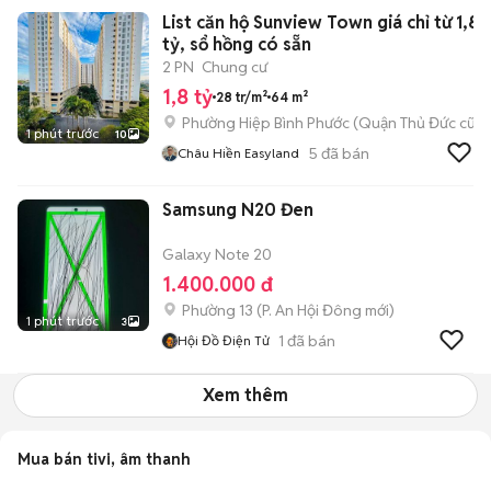
List căn hộ Sunview Town giá chỉ từ 1,8
tỷ, sổ hồng có sẵn
2 PN
Chung cư
1,8 tỷ
28 tr/m²
64 m²
Phường Hiệp Bình Phước (Quận Thủ Đức cũ)
1 phút trước
10
5
đã bán
Châu Hiền Easyland
Samsung N20 Đen
Galaxy Note 20
1.400.000 đ
Phường 13
(
P. An Hội Đông
mới)
1 phút trước
3
1
đã bán
Hội Đồ Điện Tử
Xem thêm
Mua bán tivi, âm thanh