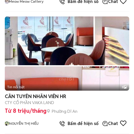
Bấm để hiện số
Chat
Meow Meow Cattery
Tin nổi bật
3
CẦN TUYỂN NHÂN VIÊN HR
CTY CỔ PHẦN VAKA LAND
Từ 8 triệu/tháng
Phường Dĩ An
Bấm để hiện số
Chat
NGUYỄN THỊ HIẾU