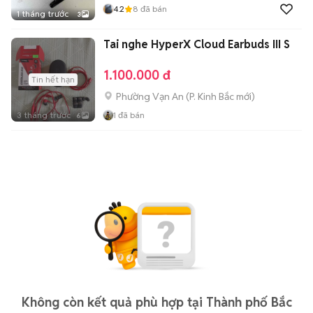
4.2
8
đã bán
1 tháng trước
3
Tai nghe HyperX Cloud Earbuds III S
1.100.000 đ
Tin hết hạn
Phường Vạn An
(
P. Kinh Bắc
mới)
3 tháng trước
1
đã bán
6
Không còn kết quả phù hợp tại Thành phố Bắc