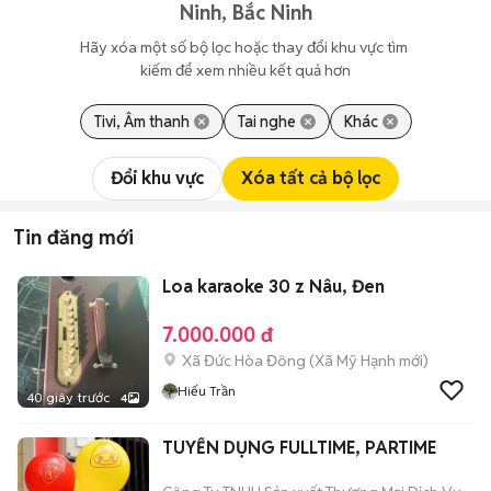
Ninh, Bắc Ninh
Hãy xóa một số bộ lọc hoặc thay đổi khu vực tìm 
kiếm để xem nhiều kết quả hơn
Tivi, Âm thanh
Tai nghe
Khác
Đổi khu vực
Xóa tất cả bộ lọc
Tin đăng mới
Loa karaoke 30 z Nâu, Đen
7.000.000 đ
Xã Đức Hòa Đông
(
Xã Mỹ Hạnh
mới)
Hiếu Trần
40 giây trước
4
TUYỂN DỤNG FULLTIME, PARTIME