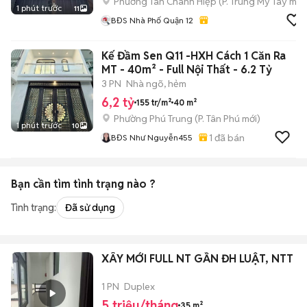
Phường Tân Chánh Hiệp
(
P. Trung Mỹ Tây
mới
1 phút trước
11
BĐS Nhà Phố Quận 12
Kế Đầm Sen Q11 -HXH Cách 1 Căn Ra
MT - 40m² - Full Nội Thất - 6.2 Tỷ
3 PN
Nhà ngõ, hẻm
6,2 tỷ
155 tr/m²
40 m²
Phường Phú Trung
(
P. Tân Phú
mới)
1 phút trước
10
1
đã bán
BĐS Như Nguyễn455
Bạn cần tìm
tình trạng
nào ?
Tình trạng:
Đã sử dụng
XÂY MỚI FULL NT GẦN ĐH LUẬT, NTT
1 PN
Duplex
5 triệu/tháng
35 m²