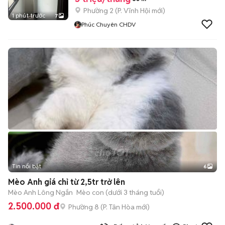
Phường 2
(
P. Vĩnh Hội
mới)
1 phút trước
7
Phúc Chuyên CHDV
Tin nổi bật
6
+
2
Mèo Anh giá chỉ từ 2,5tr trở lên
Mèo Anh Lông Ngắn
Mèo con (dưới 3 tháng tuổi)
2.500.000 đ
Phường 8
(
P. Tân Hòa
mới)