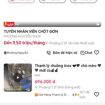
Tin nổi bật
1
TUYỄN NHÂN VIÊN CHỐT ĐƠN
PHƯƠNG NGUYỄN SHOP
Đến 9,50 triệu/tháng
Phường 5
(
P. Tân Sơn Nhất
mới)
Bấm để hiện số
Chat
Phương Nguyễn
Thanh lý chuồng inox ❤️💙 chó mèo 💚
💛 mới củ🍏🍎
Mới
696.000 đ
Phường 7
(
P. Bình Đông
mới)
1 phút trước
5
187
đã
4.9
Cửa Hàng Thanh Lý Đồ
bán
Cũ Mới