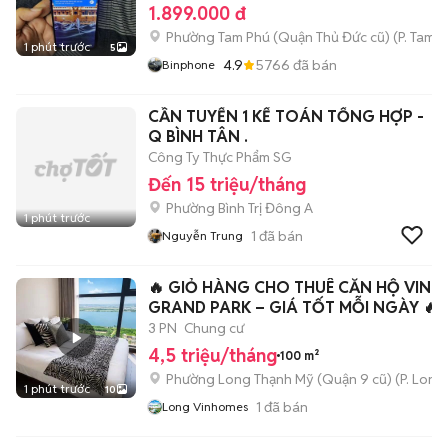
1.899.000 đ
Phường Tam Phú (Quận Thủ Đức cũ)
(
P. Tam B
1 phút trước
5
4.9
5766
đã bán
Binphone
CẦN TUYỂN 1 KẾ TOÁN TỔNG HỢP -
Q BÌNH TÂN .
Công Ty Thực Phẩm SG
Đến 15 triệu/tháng
Phường Bình Trị Đông A
1 phút trước
1
đã bán
Nguyễn Trung
🔥 GIỎ HÀNG CHO THUÊ CĂN HỘ VIN
GRAND PARK – GIÁ TỐT MỖI NGÀY 🔥
3 PN
Chung cư
4,5 triệu/tháng
100 m²
Phường Long Thạnh Mỹ (Quận 9 cũ)
(
P. Long
1 phút trước
10
1
đã bán
Long Vinhomes