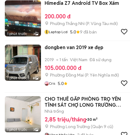
Himedia Z7 Android TV Box Xám
200.000 đ
Phường Thắng Nhì
(
P. Vũng Tàu
mới)
l
5.0
9
đã bán
Laptop Lcd
1 phút trước
3
dongben van 2019 xe đẹp
2019
< 1 tấn
Việt Nam
Đã sử dụng
105.000.000 đ
Phường Đồng Mai
(
P. Yên Nghĩa
mới)
1 phút trước
8
5.0
Cris
CHO THUÊ GẤP PHÒNG TRỌ YÊN
TĨNH SÁT CHỢ LONG TRƯỜNG
đường số S 6
Nhà trống
2,85 triệu/tháng
30 m²
Phường Long Trường (Quận 9 cũ)
1 phút trước
3
2
đã bán
Vòng Nhộc Vân