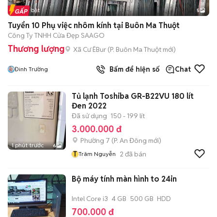
Tin nổi bật
5
Tuyển 10 Phụ việc nhôm kính tại Buôn Ma Thuột
Công Ty TNHH Cửa Đẹp SAAGO
Thương lượng
Xã Cư ÊBur
(
P. Buôn Ma Thuột
mới)
Bấm để hiện số
Chat
Đinh Trường
Tủ lạnh Toshiba GR-B22VU 180 lít
Đen 2022
Đã sử dụng
150 - 199 lít
3.000.000 đ
Phường 7
(
P. An Đông
mới)
1 phút trước
6
T
2
đã bán
Trâm Nguyễn
Bộ máy tính màn hình to 24in
Intel Core i3
4 GB
500 GB
HDD
700.000 đ