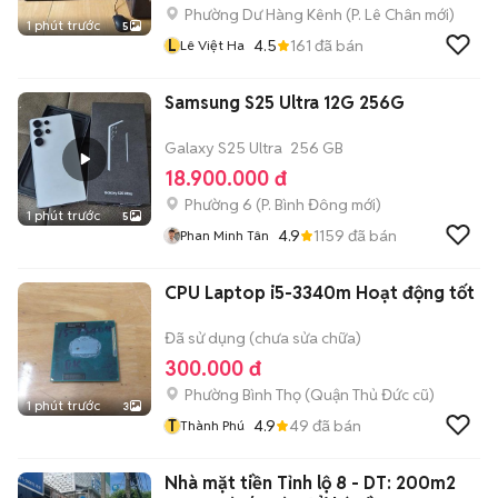
Phường Dư Hàng Kênh
(
P. Lê Chân
mới)
1 phút trước
5
L
4.5
161
đã bán
Lê Việt Ha
Samsung S25 Ultra 12G 256G
Galaxy S25 Ultra
256 GB
18.900.000 đ
Phường 6
(
P. Bình Đông
mới)
1 phút trước
5
4.9
1159
đã bán
Phan Minh Tân
CPU Laptop i5-3340m Hoạt động tốt
Đã sử dụng (chưa sửa chữa)
300.000 đ
Phường Bình Thọ (Quận Thủ Đức cũ)
1 phút trước
3
T
4.9
49
đã bán
Thành Phú
Nhà mặt tiền Tỉnh lộ 8 - DT: 200m2