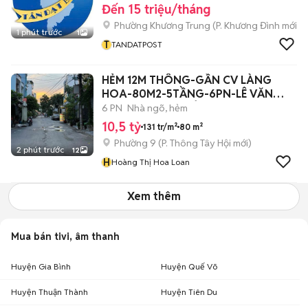
Đến 15 triệu/tháng
Phường Khương Trung
(
P. Khương Đình
mới)
1 phút trước
1
T
TANDATPOST
HẺM 12M THÔNG-GẦN CV LÀNG
HOA-80M2-5TẦNG-6PN-LÊ VĂN
THỌ P9 GV-10,5TỶTL
6 PN
Nhà ngõ, hẻm
10,5 tỷ
131 tr/m²
80 m²
Phường 9
(
P. Thông Tây Hội
mới)
2 phút trước
12
H
Hoàng Thị Hoa Loan
Xem thêm
Mua bán tivi, âm thanh
Huyện Gia Bình
Huyện Quế Võ
Huyện Thuận Thành
Huyện Tiên Du