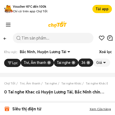
Voucher KFC đến 100k
Tải app
Chỉ có trên app Chợ Tốt
Khu vực:
Bắc Ninh, Huyện Lương Tài
Xoá lọc
Tivi, Âm thanh
Tai nghe
36
Giá
Lọc
Chợ Tốt
Tivi, Âm thanh
Tai nghe
Tai nghe Khác
Tai nghe Khác Bắc N
0 Tai nghe Khac cũ Huyện Lương Tài, Bắc Ninh chính hãng
Siêu thị điện tử
Xem Cửa hàng