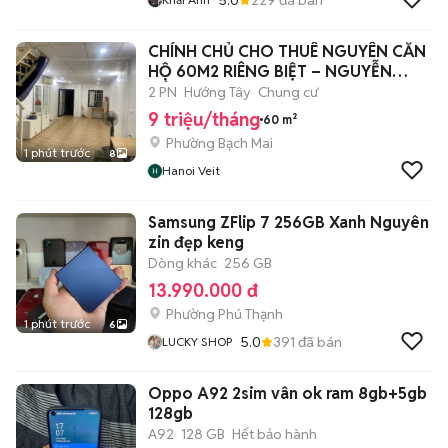
CHÍNH CHỦ CHO THUÊ NGUYÊN CĂN
HỘ 60M2 RIÊNG BIỆT – NGUYỄN
CÔNG TRỨ -
2 PN
Hướng Tây
Chung cư
9 triệu/tháng
60 m²
Phường Bạch Mai
1 phút trước
8
Hanoi Veit
Samsung ZFlip 7 256GB Xanh Nguyên
zin đẹp keng
Dòng khác
256 GB
13.990.000 đ
Phường Phú Thạnh
1 phút trước
6
5.0
391
đã bán
LUCKY SHOP
Oppo A92 2sim vân ok ram 8gb+5gb r
128gb
A92
128 GB
Hết bảo hành