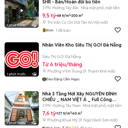
SHR - Bán/Hoán đổi bù tiền
2 PN
Hướng Tây Bắc
Nhà mặt phố, mặt tiền
9,5 tỷ
48 tr/m²
200 m²
Thị trấn Củ Chi
(
Xã Tân An Hội
mới)
1 phút trước
4
B
1
đã bán
Bình
Nhân Viên Kho Siêu Thị GO! Đà Nẵng
Siêu Thị GO! Đà Nẵng
Từ 6 triệu/tháng
Phường Vĩnh Trung
(
P. Thanh Khê
mới)
1 phút trước
1
Đào Đặng Cẩm Ngọc
Nhà 3 Tầng Mới Xây NGUYỄN ĐÌNH
CHIỂU _ NAM VIỆT Á _ Full Công
Năng
3 PN
Hướng Tây Nam
Nhà mặt phố, mặt tiền
7,6 tỷ
127 tr/m²
60 m²
Phường Khuê Mỹ
(
P. Ngũ Hành Sơn
mới)
1 phút trước
9
5.0
229
đã bán
Khải Anh