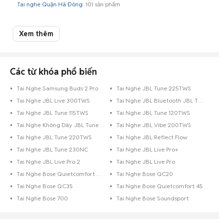
Tai nghe Quận Hà Đông
: 101 sản phẩm
Top 5 thương hiệu có nhiều tin mua bán Tai nghe nhất ở Hà Nội
Xem thêm
Tai nghe Khác Hà Nội
: 480 sản phẩm
Tai nghe Apple Hà Nội
: 344 sản phẩm
Tai nghe Sony Hà Nội
: 69 sản phẩm
Các từ khóa phổ biến
Tai nghe JBL Hà Nội
: 43 sản phẩm
Tai nghe Samsung Hà Nội
: 38 sản phẩm
Tai Nghe Samsung Buds 2 Pro
Tai Nghe JBL Tune 225TWS
Tai Nghe JBL Live 300TWS
Tai Nghe JBL Bluetooth JBL T115BT
Tai Nghe JBL Tune 115TWS
Tai Nghe JBL Tune 120TWS
Tai Nghe Không Dây JBL Tune 230TWS
Tai Nghe JBL Vibe 200TWS
Tai Nghe JBL Tune 220TWS
Tai Nghe JBL Reflect Flow
Tai Nghe JBL Tune 230NC
Tai Nghe JBL Live Pro+
Tai Nghe JBL Live Pro 2
Tai Nghe JBL Live Pro
Tai Nghe Bose Quietcomfort 35 II
Tai Nghe Bose QC20
Tai Nghe Bose QC35
Tai Nghe Bose Quietcomfort 45
Tai Nghe Bose 700
Tai Nghe Bose Soundsport