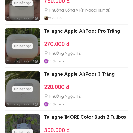
750.000 đ
Tin hết hạn
Phường Cống Vị
(
P. Ngọc Hà
mới)
2 tháng trước
21
đã bán
6
Tai nghe Apple AirPods Pro Trắng
270.000 đ
Tin hết hạn
Phường Ngọc Hà
2 tháng trước
10
đã bán
5
Tai nghe Apple AirPods 3 Trắng
220.000 đ
Tin hết hạn
Phường Ngọc Hà
2 tháng trước
10
đã bán
6
Tai nghe 1MORE Color Buds 2 Fullbox
300.000 đ
Tin hết hạn