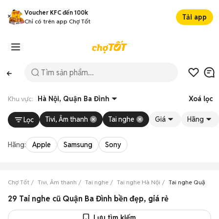
Voucher KFC đến 100k
Tải app
Chỉ có trên app Chợ Tốt
Khu vực:
Hà Nội, Quận Ba Đình
Xoá lọc
Tivi, Âm thanh
Tai nghe
Giá
Hãng
Lọc
Hãng:
Apple
Samsung
Sony
Chợ Tốt
Tivi, Âm thanh
Tai nghe
Tai nghe Hà Nội
Tai nghe Quận Ba
29 Tai nghe cũ Quận Ba Đình bền đẹp, giá rẻ
Lưu tìm kiếm