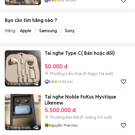
4.4
408
đã bán
2 tháng trước
5
Bạn cần tìm
hãng
nào ?
Hãng:
Apple
Samsung
Sony
Tai nghe Type C( Bán hoặc đổi)
50.000 đ
Phường Liễu Giai
(
P. Ngọc Hà
mới)
5.0
14
đã bán
2 tháng trước
1
Tai nghe Noble FoKus Mystique
Likenew
5.500.000 đ
Phường Kim Mã
(
P. Giảng Võ
mới)
N
Nguyễn Thái Học
2 tháng trước
4