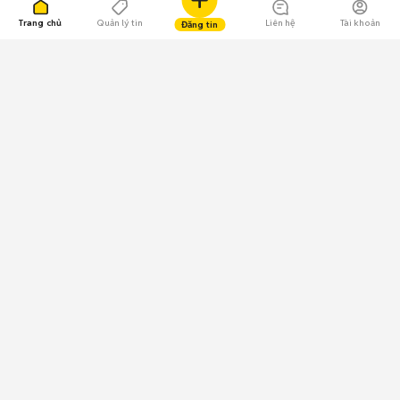
Trang chủ
Quản lý tin
Liên hệ
Tài khoản
Đăng tin
109.000 Bình chọn
Tải ứng dụng Chợ Tốt
Về Chợ Tốt
Quy chế sàn
Chính sách bảo mật
Giải quyết tranh chấp
CÔNG TY TNHH CHỢ TỐT - Người đại diện theo pháp luật:
Nguyễn Trọng Tấn; GPDKKD: 0312120782 do Sở KH & ĐT TP.HCM cấp ngày
11/01/2013;
GPMXH: 185/GP-BTTTT do Bộ Thông tin và Truyền thông
cấp ngày 09/07/2024 - Chịu trách nhiệm
nội dung: Trần Hoàng Ly.
Chính sách sử dụng
Địa chỉ: Tầng 18, Toà nhà UOA, Số 6 đường Tân Trào, Phường Tân Mỹ,
Thành phố Hồ Chí Minh, Việt Nam;