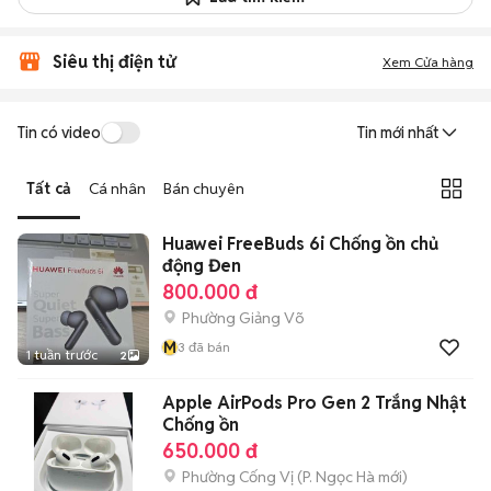
Siêu thị điện tử
Xem Cửa hàng
Tin có video
Tin mới nhất
Tất cả
Cá nhân
Bán chuyên
Huawei FreeBuds 6i Chống ồn chủ
động Đen
800.000 đ
Phường Giảng Võ
M
3
đã bán
1 tuần trước
2
Apple AirPods Pro Gen 2 Trắng Nhật
Chống ồn
650.000 đ
Phường Cống Vị
(
P. Ngọc Hà
mới)