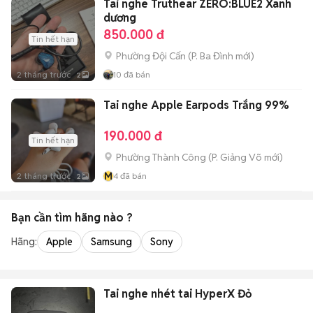
Tai nghe Truthear ZERO:BLUE2 Xanh
dương
850.000 đ
Tin hết hạn
Phường Đội Cấn
(
P. Ba Đình
mới)
2 tháng trước
10
đã bán
2
Tai nghe Apple Earpods Trắng 99%
190.000 đ
Tin hết hạn
Phường Thành Công
(
P. Giảng Võ
mới)
M
2 tháng trước
4
đã bán
2
Bạn cần tìm
hãng
nào ?
Hãng:
Apple
Samsung
Sony
Tai nghe nhét tai HyperX Đỏ