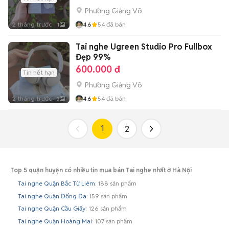
Phường Giảng Võ
2 tháng trước
4.6
54
đã bán
1
Tai nghe Ugreen Studio Pro Fullbox
Đẹp 99%
600.000 đ
Tin hết hạn
Phường Giảng Võ
2 tháng trước
4.6
54
đã bán
3
1
2
Top 5 quận huyện có nhiều tin mua bán Tai nghe nhất ở Hà Nội
Tai nghe Quận Bắc Từ Liêm
: 188 sản phẩm
Tai nghe Quận Đống Đa
: 159 sản phẩm
Tai nghe Quận Cầu Giấy
: 126 sản phẩm
Tai nghe Quận Hoàng Mai
: 107 sản phẩm