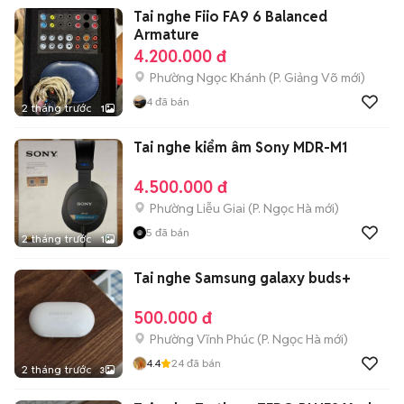
Tai nghe Fiio FA9 6 Balanced
Armature
4.200.000 đ
Phường Ngọc Khánh
(
P. Giảng Võ
mới)
4
đã bán
2 tháng trước
1
Tai nghe kiểm âm Sony MDR-M1
4.500.000 đ
Phường Liễu Giai
(
P. Ngọc Hà
mới)
5
đã bán
2 tháng trước
1
Tai nghe Samsung galaxy buds+
500.000 đ
Phường Vĩnh Phúc
(
P. Ngọc Hà
mới)
4.4
24
đã bán
2 tháng trước
3