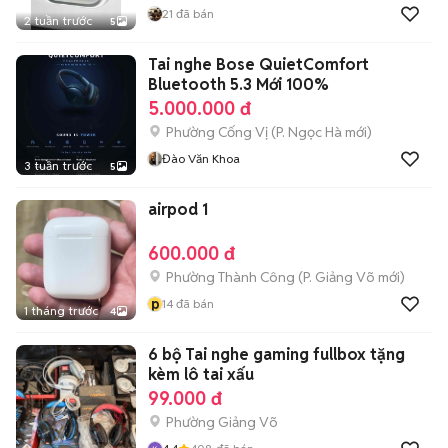
21
đã bán
2 tuần trước
5
Tai nghe Bose QuietComfort
Bluetooth 5.3 Mới 100%
5.000.000 đ
Phường Cống Vị
(
P. Ngọc Hà
mới)
Đào Văn Khoa
3 tuần trước
5
airpod 1
600.000 đ
Phường Thành Công
(
P. Giảng Võ
mới)
p
14
đã bán
1 tháng trước
4
6 bộ Tai nghe gaming fullbox tặng
kèm lô tai xấu
99.000 đ
Phường Giảng Võ