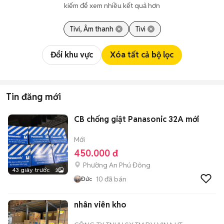
kiếm để xem nhiều kết quả hơn
Tivi, Âm thanh
Tivi
Đổi khu vực
Xóa tất cả bộ lọc
Tin đăng mới
CB chống giật Panasonic 32A mới
Mới
450.000 đ
Phường An Phú Đông
43 giây trước
3
10
đã bán
Đức
nhân viên kho