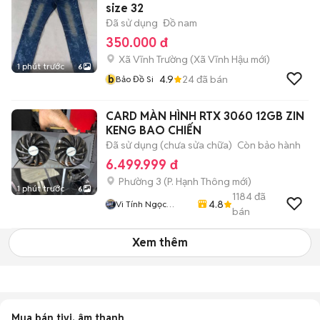
size 32
Đã sử dụng
Đồ nam
350.000 đ
Xã Vĩnh Trường
(
Xã Vĩnh Hậu
mới)
1 phút trước
6
b
4.9
24
đã bán
Bảo Đồ Si
CARD MÀN HÌNH RTX 3060 12GB ZIN
KENG BAO CHIẾN
Đã sử dụng (chưa sửa chữa)
Còn bảo hành
6.499.999 đ
Phường 3
(
P. Hạnh Thông
mới)
1 phút trước
6
1184
đã
4.8
Vi Tính Ngọc
bán
Trang
Xem thêm
Mua bán tivi, âm thanh