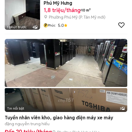
Phú Mỹ Hưng
1,8 triệu/tháng
10 m²
Phường Phú Mỹ
(
P. Tân Mỹ
mới)
P
5.0
Phúc
1 phút trước
4
Tin nổi bật
3
Tuyển nhân viên kho, giao hàng điện máy xe máy
đặng nguyễn trung hiếu
Đến 20 triệu/tháng