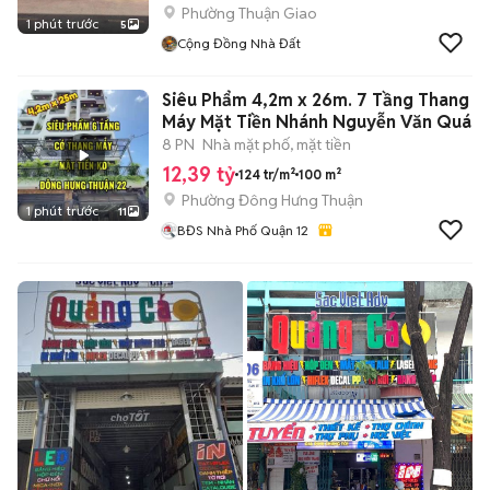
Phường Thuận Giao
1 phút trước
5
Cộng Đồng Nhà Đất
Siêu Phẩm 4,2m x 26m. 7 Tầng Thang
Máy Mặt Tiền Nhánh Nguyễn Văn Quá
8 PN
Nhà mặt phố, mặt tiền
12,39 tỷ
124 tr/m²
100 m²
Phường Đông Hưng Thuận
1 phút trước
11
BĐS Nhà Phố Quận 12