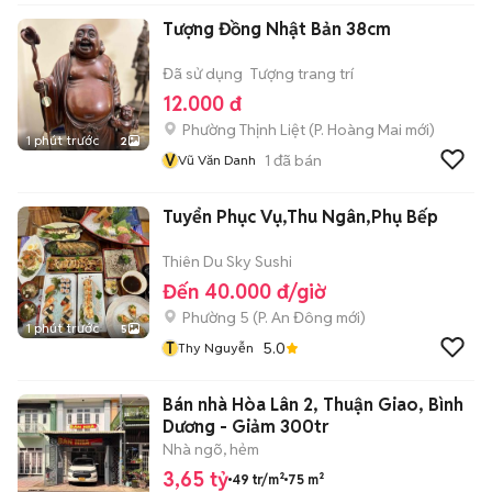
Tượng Đồng Nhật Bản 38cm
Đã sử dụng
Tượng trang trí
12.000 đ
Phường Thịnh Liệt
(
P. Hoàng Mai
mới)
1 phút trước
2
V
1
đã bán
Vũ Văn Danh
Tuyển Phục Vụ,Thu Ngân,Phụ Bếp
Thiên Du Sky Sushi
Đến 40.000 đ/giờ
Phường 5
(
P. An Đông
mới)
1 phút trước
5
T
5.0
Thy Nguyễn
Bán nhà Hòa Lân 2, Thuận Giao, Bình
Dương - Giảm 300tr
Nhà ngõ, hẻm
3,65 tỷ
49 tr/m²
75 m²