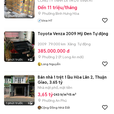
CÔNG TY TNHH SX TM DV VINA HT
Đến 11 triệu/tháng
Phường Bình Hưng Hòa
1 phút trước
1
Vina HT
Toyota Venza 2009 Mỹ Đen Tự động
2009
79.000 km
Xăng
Tự động
385.000.000 đ
Phường 2
(
P. Long An
mới)
1 phút trước
8
L
Long Nguyễn
Bán nhà 1 trệt 1 lầu Hòa Lân 2, Thuận
Giao, 3.65 tỷ
Nhà mặt phố, mặt tiền
3,65 tỷ
243 tr/m²
15 m²
Phường An Phú
1 phút trước
5
Cộng Đồng Nhà Đất