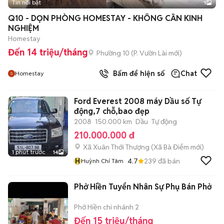
Tin nổi bật
1
Q10 - DỌN PHÒNG HOMESTAY - KHÔNG CẦN KINH
NGHIỆM
Homestay
Đến 14 triệu/tháng
Phường 10
(
P. Vườn Lài
mới)
Bấm để hiện số
Chat
Homestay
Ford Everest 2008 máy Dầu số Tự
động,7 chỗ,bao đẹp
2008
150.000 km
Dầu
Tự động
210.000.000 đ
Xã Xuân Thới Thượng
(
Xã Bà Điểm
mới)
1 phút trước
14
H
4.7
239
đã bán
Huỳnh Chí Tâm
Phở Hiền Tuyển Nhân Sự Phụ Bán Phở
Phở Hiền chi nhánh 2
Đến 15 triệu/tháng