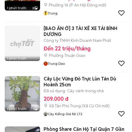
Phường 16
(
P. An Hội Đông
mới)
1 phút trước
2
T
Trung
[BAO ĂN Ở] 3 TÀI XẾ XE TẢI BÌNH
DƯƠNG
Công ty TNHH Kinh Doanh Nam Phát
Đến 22 triệu/tháng
Phường Thuận Giao
1 phút trước
Trung Dao
Cây Lộc Vừng Đỏ Trực Lùn Tán Dù
Hoành 25cm
Đã sử dụng
Cây cảnh trong nhà
209.000 đ
Xã Tân Phú Trung
(
Xã Củ Chi
mới)
1 phút trước
1
Cây Kiểng Giá Rẻ LT2
Phòng Share Căn Hộ Tại Quận 7 Gần