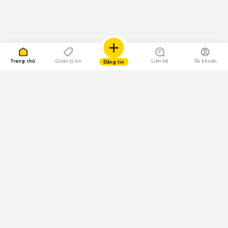
Trang chủ
Quản lý tin
Liên hệ
Tài khoản
Đăng tin
109.000 Bình chọn
Tải ứng dụng Chợ Tốt
Về Chợ Tốt
Quy chế sàn
Chính sách bảo mật
Giải quyết tranh chấp
CÔNG TY TNHH CHỢ TỐT - Người đại diện theo pháp luật:
Nguyễn Trọng Tấn; GPDKKD: 0312120782 do Sở KH & ĐT TP.HCM cấp ngày
11/01/2013;
GPMXH: 185/GP-BTTTT do Bộ Thông tin và Truyền thông
cấp ngày 09/07/2024 - Chịu trách nhiệm