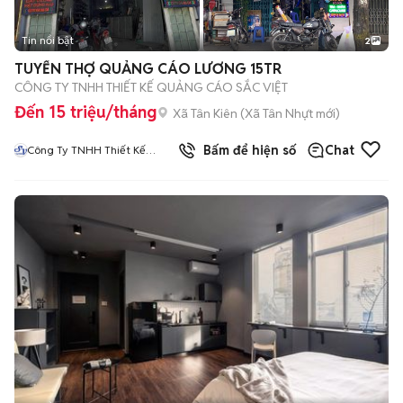
Tin nổi bật
2
TUYỂN THỢ QUẢNG CÁO LƯƠNG 15TR
CÔNG TY TNHH THIẾT KẾ QUẢNG CÁO SẮC VIỆT
Đến 15 triệu/tháng
Xã Tân Kiên
(
Xã Tân Nhựt
mới)
Bấm để hiện số
Chat
Công Ty TNHH Thiết Kế
Quảng Cáo Sắc Việt