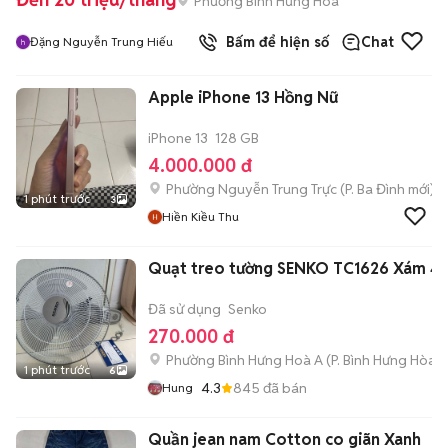
Phường Bình Hưng Hòa
Bấm để hiện số
Chat
Đặng Nguyễn Trung Hiếu
Apple iPhone 13 Hồng Nữ
iPhone 13
128 GB
4.000.000 đ
Phường Nguyễn Trung Trực
(
P. Ba Đình
mới)
1 phút trước
3
Hiền Kiều Thu
Quạt treo tường SENKO TC1626 Xám 4
Đã sử dụng
Senko
270.000 đ
Phường Bình Hưng Hoà A
(
P. Bình Hưng Hòa
m
1 phút trước
6
4.3
845
đã bán
Hung
Quần jean nam Cotton co giãn Xanh