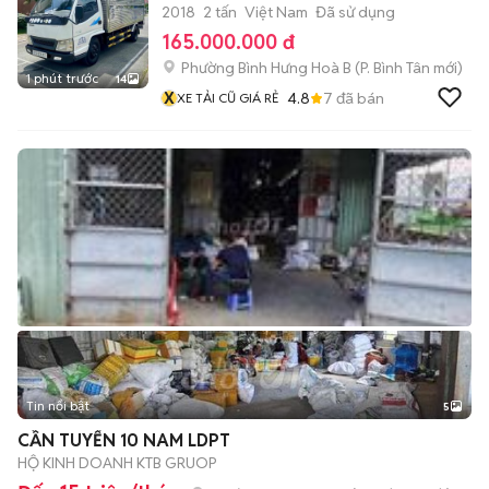
2018
2 tấn
Việt Nam
Đã sử dụng
165.000.000 đ
Phường Bình Hưng Hoà B
(
P. Bình Tân
mới)
1 phút trước
14
X
4.8
7
đã bán
XE TẢI CŨ GIÁ RẺ
Tin nổi bật
5
CẦN TUYỂN 10 NAM LDPT
HỘ KINH DOANH KTB GRUOP