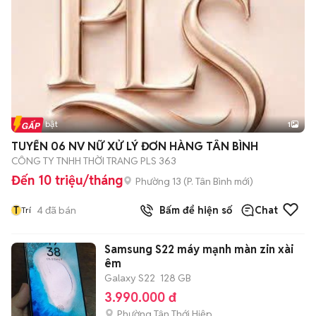
Tin nổi bật
1
TUYỂN 06 NV NỮ XỬ LÝ ĐƠN HÀNG TÂN BÌNH
CÔNG TY TNHH THỜI TRANG PLS 363
Đến 10 triệu/tháng
Phường 13
(
P. Tân Bình
mới)
T
4
đã bán
Bấm để hiện số
Chat
Trí
Samsung S22 máy mạnh màn zin xài
êm
Galaxy S22
128 GB
3.990.000 đ
Phường Tân Thới Hiệp