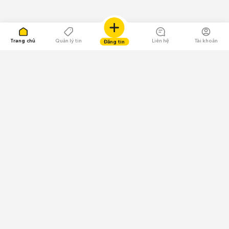
Trang chủ
Quản lý tin
Liên hệ
Tài khoản
Đăng tin
109.000 Bình chọn
Tải ứng dụng Chợ Tốt
Về Chợ Tốt
Quy chế sàn
Chính sách bảo mật
Giải quyết tranh chấp
CÔNG TY TNHH CHỢ TỐT - Người đại diện theo pháp luật:
Nguyễn Trọng Tấn; GPDKKD: 0312120782 do Sở KH & ĐT TP.HCM cấp ngày
11/01/2013;
GPMXH: 185/GP-BTTTT do Bộ Thông tin và Truyền thông
cấp ngày 09/07/2024 - Chịu trách nhiệm
nội dung: Trần Hoàng Ly.
Chính sách sử dụng
Địa chỉ: Tầng 18, Toà nhà UOA, Số 6 đường Tân Trào, Phường Tân Mỹ,