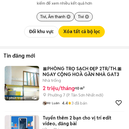
kiếm để xem nhiều kết quả hơn
Tivi, Âm thanh
Tivi
Đổi khu vực
Xóa tất cả bộ lọc
Tin đăng mới
🎀PHÒNG TRỌ SẠCH ĐẸP 2TR/TH.🎀
NGAY CỘNG HOÀ GẦN NHÀ GAT3
Nhà trống
2 triệu/tháng
10 m²
Phường 7
(
P. Tân Sơn Nhất
mới)
1 phút trước
4
4.4
3
đã bán
Mr Luân
Tuyển thêm 2 bạn cho vị trí edit
video, đăng bài