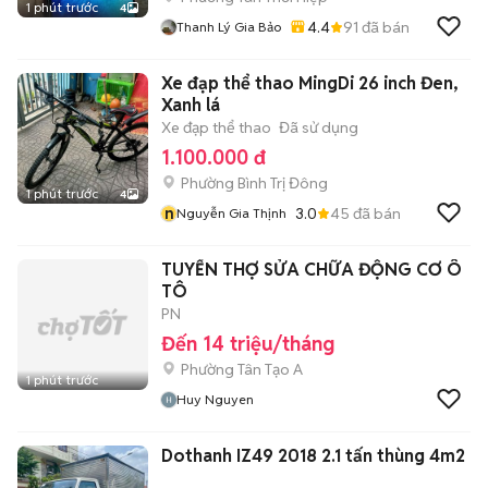
1 phút trước
4
4.4
91
đã bán
Thanh Lý Gia Bảo
Xe đạp thể thao MingDi 26 inch Đen,
Xanh lá
Xe đạp thể thao
Đã sử dụng
1.100.000 đ
Phường Bình Trị Đông
1 phút trước
4
n
3.0
45
đã bán
Nguyễn Gia Thịnh
TUYỂN THỢ SỬA CHỮA ĐỘNG CƠ Ô
TÔ
PN
Đến 14 triệu/tháng
Phường Tân Tạo A
1 phút trước
Huy Nguyen
Dothanh IZ49 2018 2.1 tấn thùng 4m2