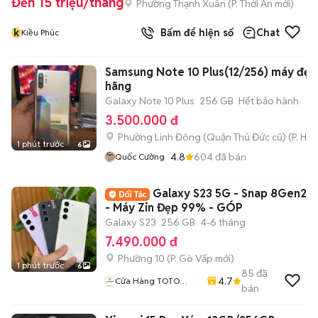
Đến 15 triệu/tháng
Phường Thạnh Xuân
(
P. Thới An
mới)
k
Bấm để hiện số
Chat
Kiều Phúc
Samsung Note 10 Plus(12/256) máy đẹp
hãng
Galaxy Note 10 Plus
256 GB
Hết bảo hành
3.500.000 đ
Phường Linh Đông (Quận Thủ Đức cũ)
(
P. Hiệ
1 phút trước
6
4.8
604
đã bán
Quốc Cường
Galaxy S23 5G - Snap 8Gen2
- Máy Zin Đẹp 99% - GÓP
Galaxy S23
256 GB
4-6 tháng
7.490.000 đ
Phường 10
(
P. Gò Vấp
mới)
1 phút trước
6
85
đã
4.7
Cửa Hàng TOTO
bán
MOBILE