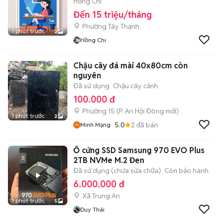
Hồng Chi
Đến 15 triệu/tháng
Phường Tây Thạnh
1 phút trước
2
Hồng Chi
Chậu cây đá mài 40x80cm còn
nguyên
Đã sử dụng
Chậu cây cảnh
100.000 đ
Phường 15
(
P. An Hội Đông
mới)
1 phút trước
2
5.0
2
đã bán
Minh Mạng
Ổ cứng SSD Samsung 970 EVO Plus
2TB NVMe M.2 Đen
Đã sử dụng (chưa sửa chữa)
Còn bảo hành
6.000.000 đ
Xã Trung An
1 phút trước
5
Duy Thái