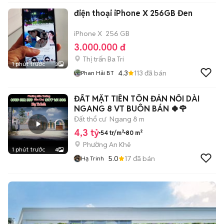
điện thoại iPhone X 256GB Đen
iPhone X
256 GB
3.000.000 đ
Thị trấn Ba Tri
1 phút trước
3
4.3
113
đã bán
Phan Hải BT
ĐẤT MẶT TIỀN TÔN ĐẢN NỐI DÀI
NGANG 8 VT BUÔN BÁN 🍀🌹
Đất thổ cư
Ngang 8 m
4,3 tỷ
54 tr/m²
80 m²
Phường An Khê
1 phút trước
4
5.0
17
đã bán
Hạ Trinh