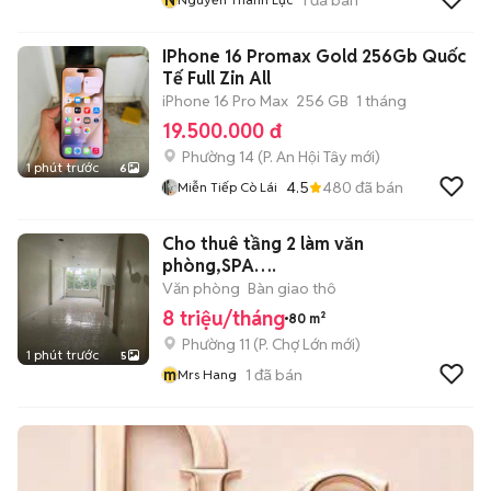
IPhone 16 Promax Gold 256Gb Quốc
Tế Full Zin All
iPhone 16 Pro Max
256 GB
1 tháng
19.500.000 đ
Phường 14
(
P. An Hội Tây
mới)
1 phút trước
6
4.5
480
đã bán
Miễn Tiếp Cò Lái
Cho thuê tầng 2 làm văn
phòng,SPA….
Văn phòng
Bàn giao thô
8 triệu/tháng
80 m²
Phường 11
(
P. Chợ Lớn
mới)
1 phút trước
5
m
1
đã bán
Mrs Hang