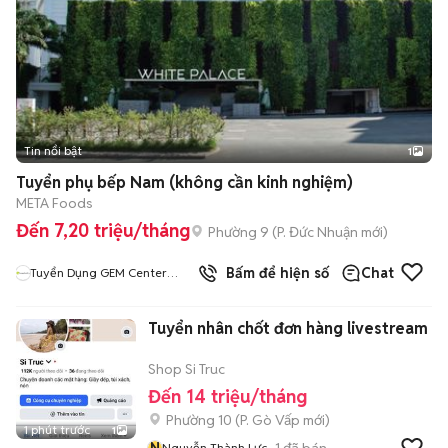
Tin nổi bật
1
Tuyển phụ bếp Nam (không cần kinh nghiệm)
META Foods
Đến 7,20 triệu/tháng
Phường 9
(
P. Đức Nhuận
mới)
Bấm để hiện số
Chat
Tuyển Dụng GEM Center
White Palace
Tuyển nhân chốt đơn hàng livestream
Shop Si Truc
Đến 14 triệu/tháng
Phường 10
(
P. Gò Vấp
mới)
1 phút trước
1
N
1
đã bán
Nguyễn Thành Lực