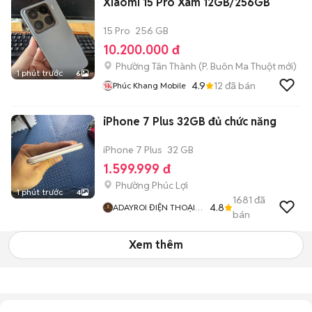
Xiaomi 15 Pro Xám 12GB/256GB
15 Pro
256 GB
10.200.000 đ
Phường Tân Thành
(
P. Buôn Ma Thuột
mới)
1 phút trước
6
4.9
12
đã bán
Phúc Khang Mobile
iPhone 7 Plus 32GB đủ chức năng
iPhone 7 Plus
32 GB
1.599.999 đ
Phường Phúc Lợi
1 phút trước
4
1681
đã
4.8
ADAYROI ĐIỆN THOẠI
bán
RUBY
Xem thêm