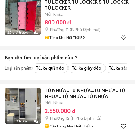
TỦ LOCKER TỦ LOCKER $ TỦ LOCKER
TỦ LOCKER
Mới
Khác
800.000 đ
Phường 11
(
P. Phú Định
mới)
22 giờ trước
1
Tổng Kho Nội Thất59
Bạn cần tìm
loại sản phẩm
nào ?
Loại sản phẩm:
Tủ, kệ quần áo
Tủ, kệ giày dép
Tủ, kệ sách
TỦ NHỰA=TỦ NHỰA=TỦ NHỰA=TỦ
NHỰA=TỦ NHỰA=TỦ NHỰA
Mới
Nhựa
2.550.000 đ
Phường 12
(
P. Phú Định
mới)
23 giờ trước
1
Cửa Hàng Nội Thất Thế Lâm
98