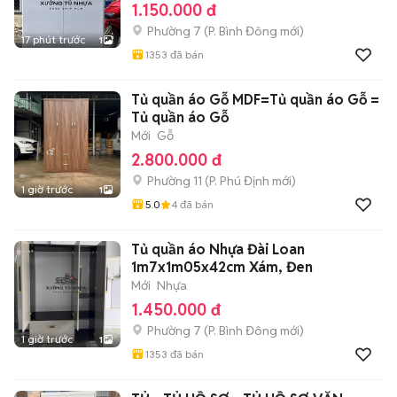
1.150.000 đ
Phường 7
(
P. Bình Đông
mới)
17 phút trước
1
1353
đã bán
Tủ quần áo Gỗ MDF=Tủ quần áo Gỗ =
Tủ quần áo Gỗ
Mới
Gỗ
2.800.000 đ
Phường 11
(
P. Phú Định
mới)
1 giờ trước
1
5.0
4
đã bán
Tủ quần áo Nhựa Đài Loan
1m7x1m05x42cm Xám, Đen
Mới
Nhựa
1.450.000 đ
Phường 7
(
P. Bình Đông
mới)
1 giờ trước
1
1353
đã bán