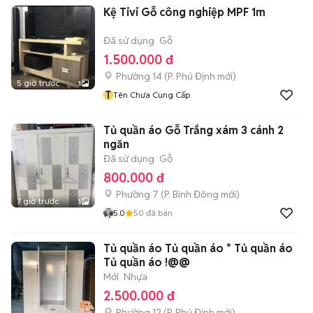
Kệ Tivi Gỗ công nghiệp MPF 1m
Đã sử dụng
Gỗ
1.500.000 đ
Phường 14
(
P. Phú Định
mới)
5 giờ trước
1
T
Tên Chưa Cung Cấp
Tủ quần áo Gỗ Trắng xám 3 cánh 2
ngăn
Đã sử dụng
Gỗ
800.000 đ
Phường 7
(
P. Bình Đông
mới)
7 giờ trước
1
5.0
50
đã bán
Tủ quần áo Tủ quần áo * Tủ quần áo
Tủ quần áo !@@
Mới
Nhựa
2.500.000 đ
Phường 12
(
P. Phú Định
mới)