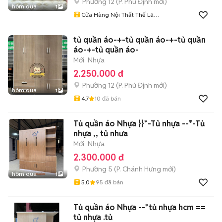
Phường 12
(
P. Phú Định
mới)
hôm qua
1
Cửa Hàng Nội Thất Thế Lâm
98
tủ quần áo-+-tủ quần áo-+-tủ quần
áo-+-tủ quần áo-
Mới
Nhựa
2.250.000 đ
Phường 12
(
P. Phú Định
mới)
hôm qua
1
4.7
10
đã bán
Tủ quần áo Nhựa }}*-Tủ nhựa --*-Tủ
nhựa ,, tủ nhưa
Mới
Nhựa
2.300.000 đ
Phường 5
(
P. Chánh Hưng
mới)
hôm qua
1
5.0
95
đã bán
Tủ quần áo Nhựa --*tủ nhựa hcm ==
tủ nhựa .tủ