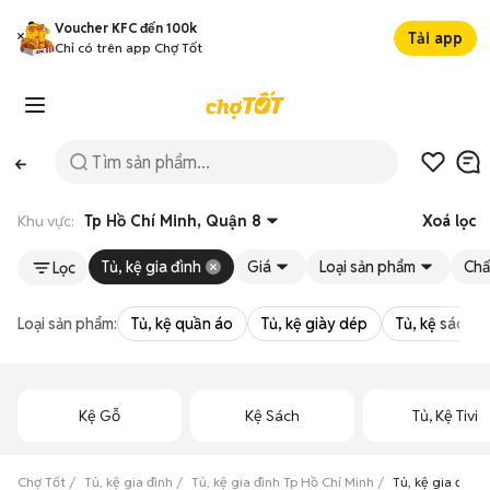
Voucher KFC đến 100k
Tải app
Chỉ có trên app Chợ Tốt
Khu vực:
Tp Hồ Chí Minh, Quận 8
Xoá lọc
Tủ, kệ gia đình
Giá
Loại sản phẩm
Chấ
Lọc
Loại sản phẩm:
Tủ, kệ quần áo
Tủ, kệ giày dép
Tủ, kệ sách
Kệ Gỗ
Kệ Sách
Tủ, Kệ Tivi
Chợ Tốt
Tủ, kệ gia đình
Tủ, kệ gia đình Tp Hồ Chí Minh
Tủ, kệ gia đình