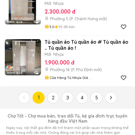
Mới
Nhựa
2.300.000 đ
Phường 5
(
P. Chánh Hưng
mới)
hôm qua
1
5.0
95
đã bán
Tủ quần áo Tủ quần áo # Tủ quần áo
.. Tủ quần áo !
Mới
Nhựa
1.900.000 đ
Phường 16
(
P. Phú Định
mới)
hôm qua
1
Cửa Hàng Tủ Nhựa Giá
Xưởng
1
2
3
4
5
Chợ Tốt - Chợ mua bán, trao đổi Tủ, kệ gia đình trực tuyến
hàng đầu Việt Nam
Ngày nay, nội thất gia đình đã trở thành một phần quan trọng không thể
thiếu trong mỗi căn nhà. Chúng đóng vai trò giúp căn nhà thêm gọn