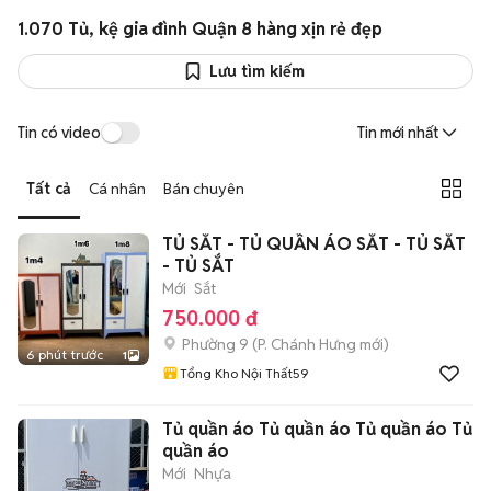
1.070 Tủ, kệ gia đình Quận 8 hàng xịn rẻ đẹp
Lưu tìm kiếm
Tin có video
Tin mới nhất
Tất cả
Cá nhân
Bán chuyên
TỦ SẮT - TỦ QUẦN ÁO SẮT - TỦ SẮT
- TỦ SẮT
Mới
Sắt
750.000 đ
Phường 9
(
P. Chánh Hưng
mới)
6 phút trước
1
Tổng Kho Nội Thất59
Tủ quần áo Tủ quần áo Tủ quần áo Tủ
quần áo
Mới
Nhựa