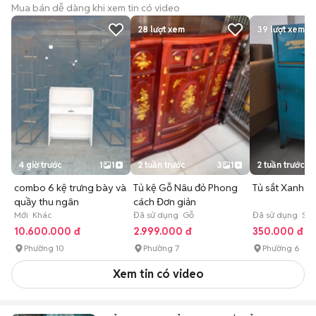
Mua bán dễ dàng khi xem tin có video
28
lượt xem
39
lượt xem
4 giờ trước
1
1
2 tuần trước
3
1
2 tuần trước
combo 6 kệ trưng bày và
Tủ kệ Gỗ Nâu đỏ Phong
Tủ sắt Xanh 
quầy thu ngân
cách Đơn giản
Mới Khác
Đã sử dụng Gỗ
Đã sử dụng Sắt
10.600.000 đ
2.999.000 đ
350.000 đ
Phường 10
Phường 7
Phường 6
Xem tin có video