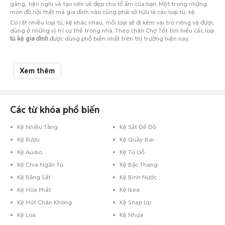
gàng, tiện nghi và tạo nên vẻ đẹp cho tổ ấm của bạn. Một trong những
món đồ nội thất mà gia đình nào cũng phải sở hữu là các loại tủ, kệ.
Có rất nhiều loại tủ, kệ khác nhau, mỗi loại sẽ đi kèm vai trò riêng và được
dùng ở những vị trí cụ thể trong nhà. Theo chân Chợ Tốt tìm hiểu các loại
tủ kệ gia đình
được dùng phổ biến nhất trên thị trường hiện nay.
Các loại Tủ
Xem thêm
Các từ khóa phổ biến
Kệ Nhiều Tầng
Kệ Sắt Để Đồ
Kệ Rượu
Kệ Quầy Bar
Kệ Audio
Kệ Tủ Gỗ
Kệ Chia Ngăn Tủ
Kệ Bậc Thang
Kệ Bằng Sắt
Kệ Bình Nước
Kệ Hòa Phát
Kệ Ikea
Kệ Hút Chân Không
Kệ Snap Up
Kệ Loa
Kệ Nhựa