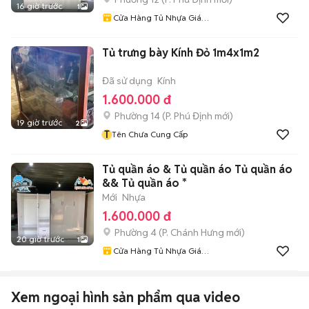
16 giờ trước
1
Cửa Hàng Tủ Nhựa Giá
Xưởng
Tủ trưng bày Kính Đỏ 1m4x1m2
Đã sử dụng
Kính
1.600.000 đ
Phường 14
(
P. Phú Định
mới)
19 giờ trước
2
T
Tên Chưa Cung Cấp
Tủ quần áo & Tủ quần áo Tủ quần áo
&& Tủ quần áo *
Mới
Nhựa
1.600.000 đ
Phường 4
(
P. Chánh Hưng
mới)
20 giờ trước
1
Cửa Hàng Tủ Nhựa Giá
Xưởng
Xem ngoại hình sản phẩm qua video