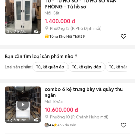
TỦ - TỦ HỒ SƠ - TỦ HỒ SƠ VĂN
PHÒNG - Tủ hồ sơ
Mới
Sắt
1.400.000 đ
Phường 13
(
P. Phú Định
mới)
2 giờ trước
1
Tổng Kho Nội Thất59
Bạn cần tìm
loại sản phẩm
nào ?
Loại sản phẩm:
Tủ, kệ quần áo
Tủ, kệ giày dép
Tủ, kệ sách
combo 6 kệ trưng bày và quầy thu
ngân
Mới
Khác
10.600.000 đ
Phường 10
(
P. Chánh Hưng
mới)
4 giờ trước
1
4.4
465
đã bán