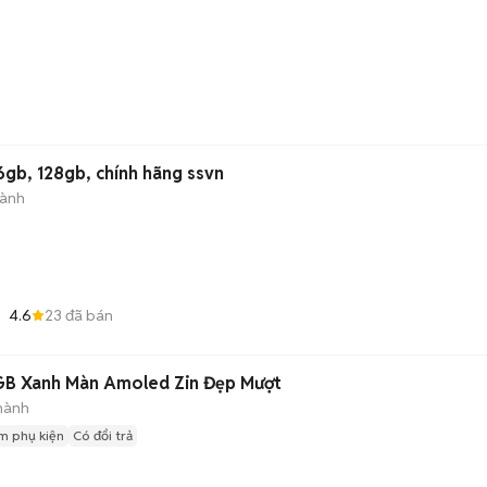
gb, 128gb, chính hãng ssvn
hành
4.6
23
đã bán
B Xanh Màn Amoled Zin Đẹp Mượt
hành
m phụ kiện
Có đổi trả