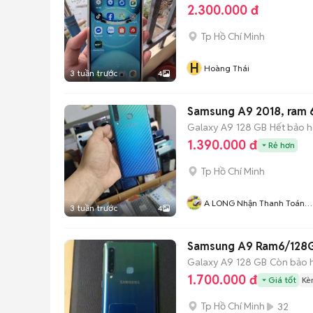
2.300.000 đ
Tp Hồ Chí Minh
H
Hoàng Thái
3 tuần trước
4
Samsung A9 2018, ram 6
Galaxy A9
128 GB
Hết bảo 
1.390.000 đ
Rẻ hơn
Tp Hồ Chí Minh
A LONG Nhận Thanh Toán
3 tuần trước
4
THẺ TÍN DỤNG
Samsung A9 Ram6/128G
Galaxy A9
128 GB
Còn bảo 
1.700.000 đ
Giá tốt
Kè
Tp Hồ Chí Minh
32