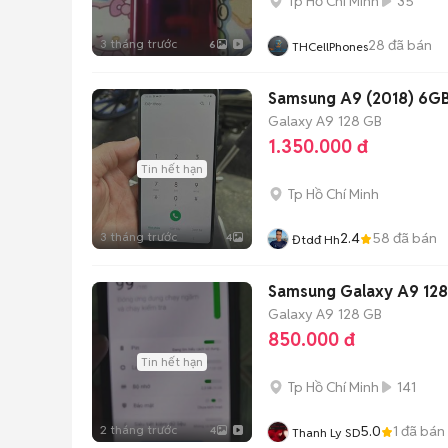
Tp Hồ Chí Minh
35
3 tháng trước
28
đã bán
6
THCellPhones
Samsung A9 (2018) 6G
Galaxy A9
128 GB
1.350.000 đ
Tin hết hạn
Tp Hồ Chí Minh
3 tháng trước
2.4
58
đã bán
4
Đtdđ Hh
Samsung Galaxy A9 128
Galaxy A9
128 GB
850.000 đ
Tin hết hạn
Tp Hồ Chí Minh
141
2 tháng trước
5.0
1
đã bán
4
Thanh Ly SD