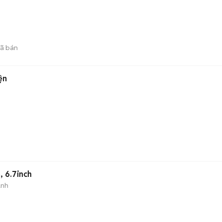
ã bán
ện
 6.7inch
ành