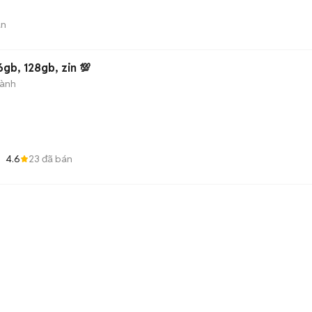
án
gb, 128gb, zin 💯
hành
4.6
23
đã bán