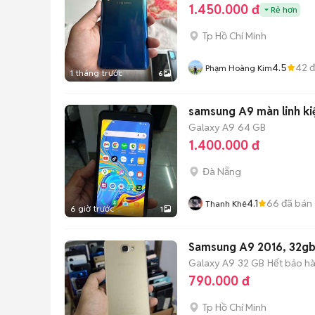
1.450.000 đ
Rẻ hơn
Tp Hồ Chí Minh
4.5
42
đ
Phạm Hoàng Kim
1 tháng trước
6
samsung A9 màn linh ki
Galaxy A9
64 GB
1.400.000 đ
Đà Nẵng
4.1
66
đã bán
Thanh Khê
6 giờ trước
1
Samsung A9 2016, 32gb,
Galaxy A9
32 GB
Hết bảo h
790.000 đ
Tp Hồ Chí Minh