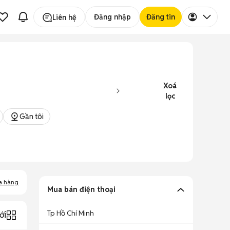
Đăng nhập
Đăng tin
Liên hệ
Xoá
lọc
Gần tôi
a hàng
Mua bán điện thoại
Tp Hồ Chí Minh
ới