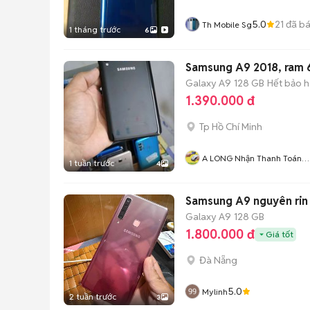
5.0
21
đã b
Th Mobile Sg
1 tháng trước
6
Samsung A9 2018, ram 6
Galaxy A9
128 GB
Hết bảo 
1.390.000 đ
Tp Hồ Chí Minh
A LONG Nhận Thanh Toán
1 tuần trước
4
THẺ TÍN DỤNG
Samsung A9 nguyên rin
Galaxy A9
128 GB
1.800.000 đ
Giá tốt
Đà Nẵng
5.0
Mylinh
2 tuần trước
3