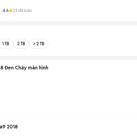
4.6
23
đã bán
1 TB
2 TB
> 2 TB
8 Đen Cháy màn hình
 a9 2018