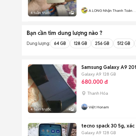
A LONG Nhận Thanh Toán
4 tuần trước
3
THẺ TÍN DỤNG
Bạn cần tìm
dung lượng
nào ?
Dung lượng:
64 GB
128 GB
256 GB
512 GB
Samsung Galaxy A9 201
Galaxy A9
128 GB
680.000 đ
Thanh Hóa
Việt Honam
4 tuần trước
4
tecno spack 30 5g, xác
Galaxy A9
128 GB