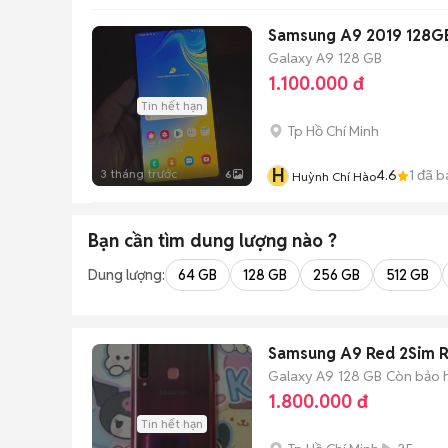
Samsung A9 2019 128G
Galaxy A9
128 GB
1.100.000 đ
Tin hết hạn
Tp Hồ Chí Minh
H
3 tháng trước
4.6
1
đã b
6
Huỳnh Chí Hào
Bạn cần tìm
dung lượng
nào ?
Dung lượng:
64 GB
128 GB
256 GB
512 GB
Samsung A9 Red 2Sim 
Galaxy A9
128 GB
Còn bảo 
1.800.000 đ
Tin hết hạn