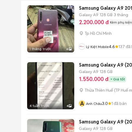
Samsung Galaxy A9 201
Galaxy A9
128 GB
3 tháng
2.200.000 đ
Kèm phụ kiện
Tp Hồ Chí Minh
4.6
137
đã 
Lý Kiệt Mobile
1 tháng trước
6
Samsung Galaxy A9 (20
Galaxy A9
128 GB
1.550.000 đ
Giá tốt
Thừa Thiên Huế
(
TP Huế
m
A
3.0
1
đã bán
Anh Châu
4 tuần trước
4
Samsung Galaxy A9 (20
Galaxy A9
128 GB