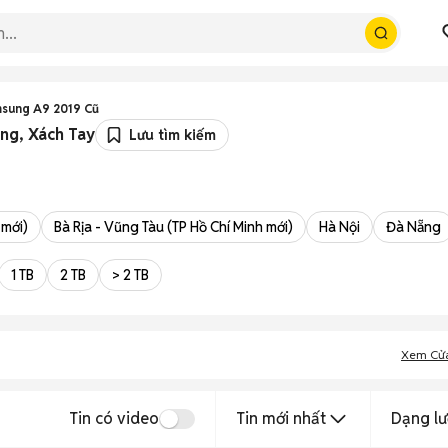
sung A9 2019 Cũ
ng, Xách Tay
Lưu tìm kiếm
 mới)
Bà Rịa - Vũng Tàu (TP Hồ Chí Minh mới)
Hà Nội
Đà Nẵng
1 TB
2 TB
> 2 TB
Xem Cử
Tin có video
Tin mới nhất
Dạng lư