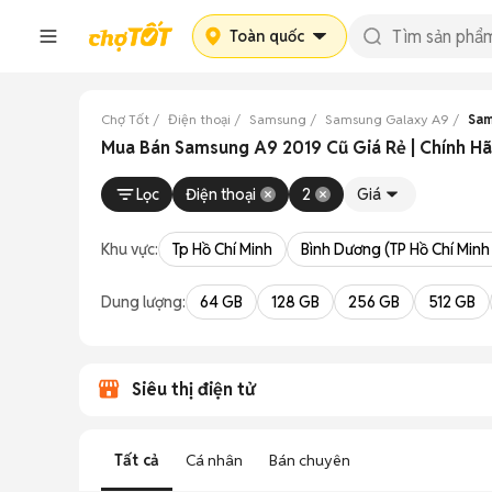
Toàn quốc
Chợ Tốt
Điện thoại
Samsung
Samsung Galaxy A9
Sam
Mua Bán Samsung A9 2019 Cũ Giá Rẻ | Chính Hã
Lọc
Điện thoại
2
Giá
Khu vực:
Tp Hồ Chí Minh
Bình Dương (TP Hồ Chí Minh
Dung lượng:
64 GB
128 GB
256 GB
512 GB
Siêu thị điện tử
Tất cả
Cá nhân
Bán chuyên