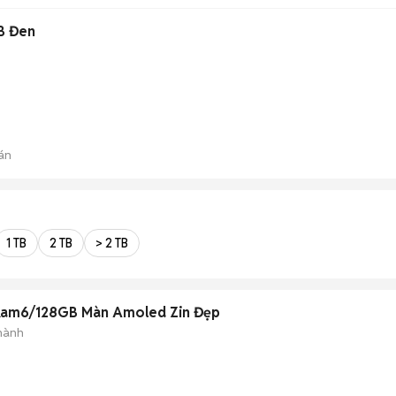
B Đen
án
1 TB
2 TB
> 2 TB
Ram6/128GB Màn Amoled Zin Đẹp
hành