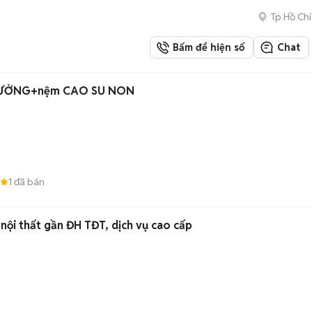
Tp Hồ Chí
Bấm để hiện số
Chat
PALLET GIÁ XƯỞNG+nệm CAO SU NON
1
đã bán
l nội thất gần ĐH TĐT, dịch vụ cao cấp