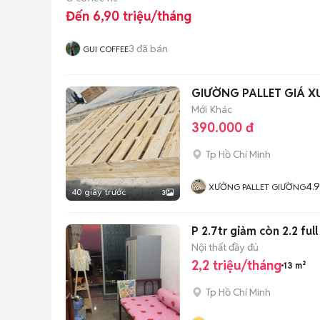
Đến 6,90 triệu/tháng
3
đã bán
GUI COFFEE
GIƯỜNG 
Mới
Khác
390.000 đ
Tp Hồ Chí Minh
4.9
XƯỞNG PALLET GIƯỜNG
40 giây trước
3
P 2.7tr giảm còn 2.2 ful
Nội thất đầy đủ
2,2 triệu/tháng
13 m²
Tp Hồ Chí Minh