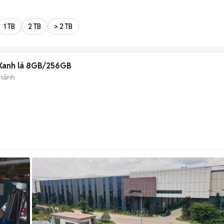
1 TB
2 TB
> 2 TB
 Xanh lá 8GB/256GB
 hành