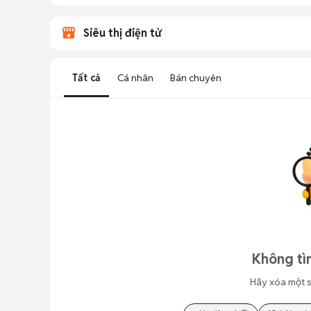
Siêu thị điện tử
Tất cả
Cá nhân
Bán chuyên
Không tì
Hãy xóa một s