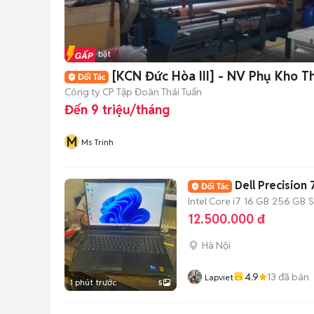
Tin nổi bật
[KCN Đức Hòa III] - NV Phụ Kho Th
Công ty CP Tập Đoàn Thái Tuấn
Đến 9 triệu/tháng
M
Ms Trinh
Dell Precisio
Intel Core i7
16 GB
256 GB
12.500.000 đ
Hà Nội
4.9
13
đã bán
Lapviet
1 phút trước
5