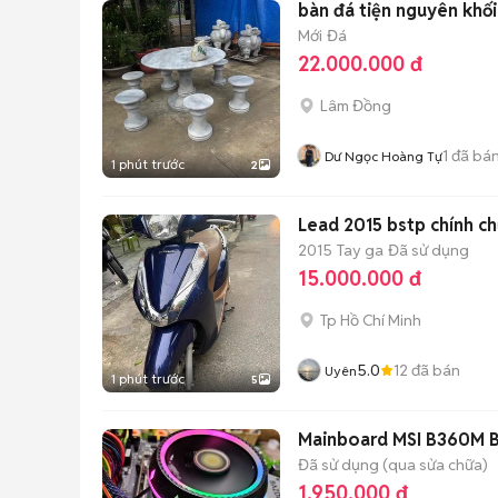
bàn đá tiện nguyên khối
Mới
Đá
22.000.000 đ
Lâm Đồng
1
đã bá
Dư Ngọc Hoàng Tự
1 phút trước
2
Lead 2015 bstp chính c
2015
Tay ga
Đã sử dụng
15.000.000 đ
Tp Hồ Chí Minh
5.0
12
đã bán
Uyên
1 phút trước
5
Mainboard MSI B360M 
Đã sử dụng (qua sửa chữa)
1.950.000 đ