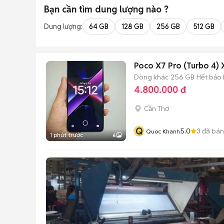
Bạn cần tìm
dung lượng
nào ?
Dung lượng:
64 GB
128 GB
256 GB
512 GB
Poco X7 Pro (Turbo 4)
Dòng khác
256 GB
Hết bảo
4.800.000 đ
Cần Thơ
Q
5.0
3
đã bán
Quoc Khanh
1 phút trước
6