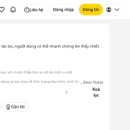
Đăng nhập
Đăng tin
Liên hệ
ao tác lọc, người dùng có thể nhanh chóng tìm thấy chiếc
y với chi phí thấp hơn so với khi mới ra mắt.
 dạng sự lựa chọn về tình trạng bảo hành, hình thức máy và màu
...Xem thêm
Xoá
lọc
đăng.
tiếng nói chung.
Gần tôi