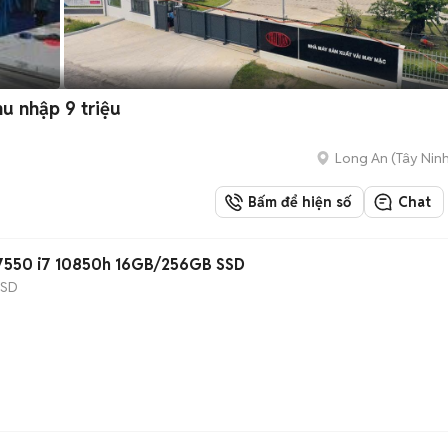
u nhập 9 triệu
Long An
(
Tây Nin
Bấm để hiện số
Chat
n 7550 i7 10850h 16GB/256GB SSD
SSD