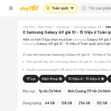
Toàn quốc
Chợ Tốt
Điện thoại
Samsung
Samsung Galaxy A9
Sam
0 Samsung Galaxy A9 giá 10 - 15 triệu ở Toàn
Hiện có hơn 0 lựa chọn mua bán
Galaxy A9 giá 1
Samsung
Galaxy A9 giá 10 - 15 triệu ở Toàn quốc phù hợp
Samsung
Vì sao nên mua bán Samsung Galaxy A9 giá 10 - 15 triệu ở To
Mức giá dễ tiếp cận: Samsung Galaxy A9 giá 10 - 15 triệu ở T
Nguồn cung phong phú: Dễ dàng tìm thấy
Samsung
Galaxy A
sắc.
Lọc
Điện thoại
10 triệu đ - 15 triệu đ
Giao dịch minh bạch: Việc gặp gỡ trực tiếp giúp người 
Mua bán linh hoạt: Hai bên có thể chủ động thỏa thuận
Khu vực:
Tp Hồ Chí Minh
Bình Dương (TP Hồ Chí Minh
Dung lượng:
64 GB
128 GB
256 GB
512 GB