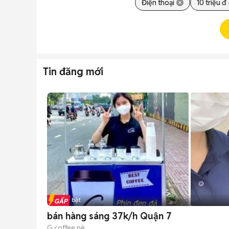
Điện thoại
10 triệu đ 
Tin đăng mới
Tin nổi bật
bán hàng sáng 37k/h Quận 7
G coffee nè