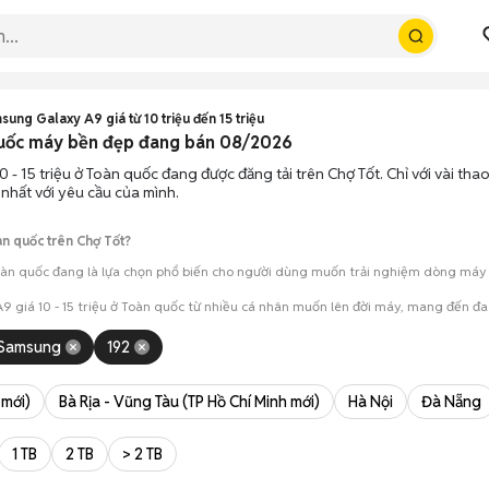
sung Galaxy A9 giá từ 10 triệu đến 15 triệu
 quốc máy bền đẹp đang bán 08/2026
0 - 15 triệu ở Toàn quốc đang được đăng tải trên Chợ Tốt. Chỉ với vài th
 nhất với yêu cầu của mình.
àn quốc trên Chợ Tốt?
oàn quốc đang là lựa chọn phổ biến cho người dùng muốn trải nghiệm dòng máy nà
9 giá 10 - 15 triệu ở Toàn quốc từ nhiều cá nhân muốn lên đời máy, mang đến đa
Samsung
192
mua đánh giá chính xác hiệu năng thực tế của máy so với mô tả trên tin 
 giá cả và địa điểm giao nhận, chốt giao dịch nhanh chóng khi đạt được 
 mới)
Bà Rịa - Vũng Tàu (TP Hồ Chí Minh mới)
Hà Nội
Đà Nẵng
1 TB
2 TB
> 2 TB