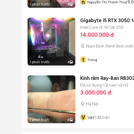
n
5.0
Nguyễn Thị Thanh Thuý
1 phút trước
4
Gigabyte i5 RTX 3050 1
Intel Core i5
16 GB
SSD
14.000.000 đ
Nam Định
(
Ninh Bình
mới)
t
Trung
1 phút trước
4
Kính râm Ray-Ban RB302
Đã sử dụng
Cả nam và nữ
3.000.000 đ
Hà Nội
V
1
đã bán
Việt
1 phút trước
6