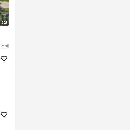
2
h
mới)