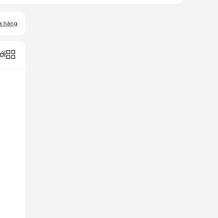
a hàng
ới