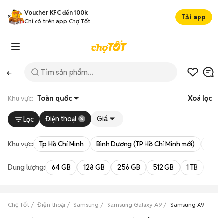
Voucher KFC đến 100k
Tải app
Chỉ có trên app Chợ Tốt
Khu vực:
Toàn quốc
Xoá lọc
Điện thoại
Giá
Lọc
Khu vực:
Tp Hồ Chí Minh
Bình Dương (TP Hồ Chí Minh mới)
Bà 
Dung lượng:
64 GB
128 GB
256 GB
512 GB
1 TB
2 
Chợ Tốt
Điện thoại
Samsung
Samsung Galaxy A9
Samsung A9 A92