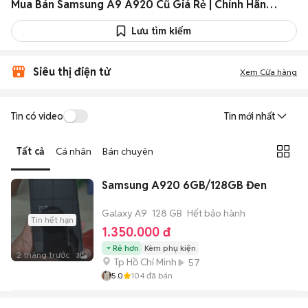
Mua Bán Samsung A9 A920 Cũ Giá Rẻ | Chính Hãng, Xách Tay 2026
Lưu tìm kiếm
Siêu thị điện tử
Xem Cửa hàng
Tin có video
Tin mới nhất
Tất cả
Cá nhân
Bán chuyên
Samsung A920 6GB/128GB Đen
Galaxy A9
128 GB
Hết bảo hành
Tin hết hạn
1.350.000 đ
Rẻ hơn
Kèm phụ kiện
2 tháng trước
3
Tp Hồ Chí Minh
57
5.0
104
đã bán