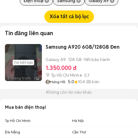
Điện thoại
Samsung
Galaxy A9
Xóa tất cả bộ lọc
Tin đăng liên quan
Samsung A920 6GB/128GB Đen
Galaxy A9
128 GB
Hết bảo hành
Tin hết hạn
1.350.000 đ
Tp Hồ Chí Minh
57
2 tháng trước
3
5.0
104
đã bán
Hưng Hồ
Không còn tin nào khác
Mua bán điện thoại
Tp Hồ Chí Minh
Hà Nội
Đà Nẵng
Cần Thơ