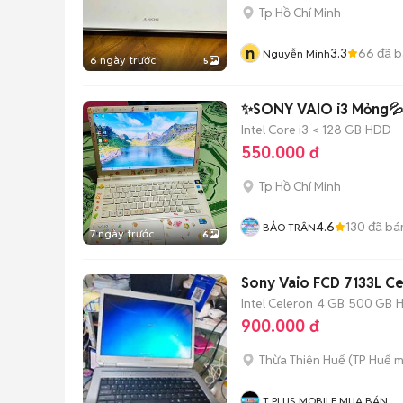
Tp Hồ Chí Minh
n
3.3
66
đã b
Nguyễn Minh
6 ngày trước
5
✨SONY VAIO i3 Mỏng💦
Intel Core i3
< 128 GB
HDD
550.000 đ
Tp Hồ Chí Minh
4.6
130
đã bá
BẢO TRÂN
7 ngày trước
6
Sony Vaio FCD 7133L Ce
Intel Celeron
4 GB
500 GB
900.000 đ
Thừa Thiên Huế
(
TP Huế
m
T PLUS MOBILE MUA BÁN