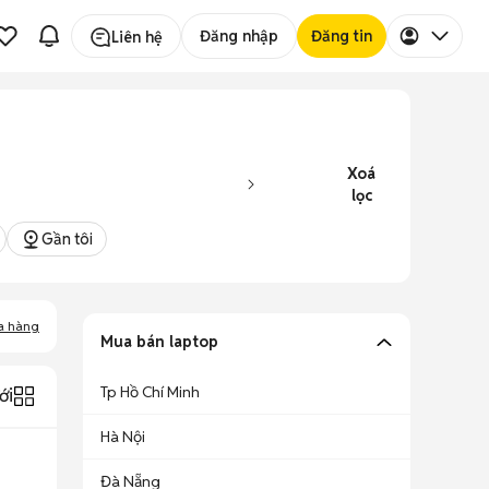
Đăng nhập
Đăng tin
Liên hệ
Xoá
lọc
Gần tôi
a hàng
Mua bán laptop
Tp Hồ Chí Minh
ới
Hà Nội
Đà Nẵng