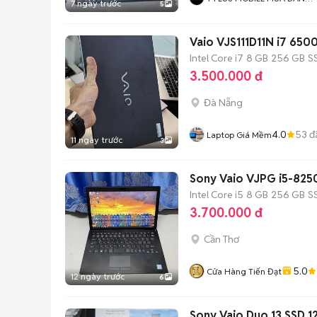
7 ngày trước
5
ĐIỆN THOẠI
Vaio VJS111D11N i7 650
Intel Core i7
8 GB
256 GB
S
3.500.000 đ
Đà Nẵng
4.0
53
đ
Laptop Giá Mềm
11 ngày trước
3
Sony Vaio VJPG i5-825
Intel Core i5
8 GB
256 GB
S
3.700.000 đ
Cần Thơ
5.0
Cửa Hàng Tiến Đạt
12 ngày trước
6
Sony Vaio Duo 13 SSD 