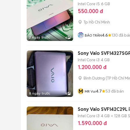
Intel Core i5
6 GB
550.000 đ
Tp Hồ Chí Minh
4.6
130
đã bá
BẢO TRÂN
2 ngày trước
6
Sony Vaio SVF14327SGP
Intel Core i3
4 GB
1.200.000 đ
Bình Dương
(
TP Hồ Chí Mi
M
4.7
53
đã bán
MR Vui
8 ngày trước
5
Sony Vaio SVF142C29L 
Intel Core i3
4 GB
< 128 GB
1.590.000 đ