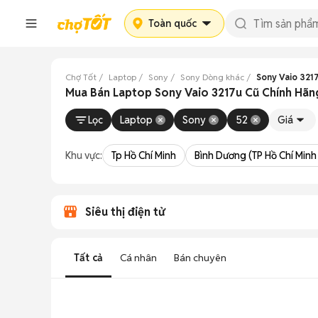
Toàn quốc
Chợ Tốt
Laptop
Sony
Sony Dòng khác
Sony Vaio 321
Mua Bán Laptop Sony Vaio 3217u Cũ Chính Hãn
Lọc
Laptop
Sony
52
Giá
Khu vực:
Tp Hồ Chí Minh
Bình Dương (TP Hồ Chí Minh
Siêu thị điện tử
Tất cả
Cá nhân
Bán chuyên