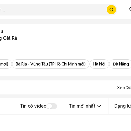
7U
g Giá Rẻ
 mới)
Bà Rịa - Vũng Tàu (TP Hồ Chí Minh mới)
Hà Nội
Đà Nẵng
Xem Cử
Tin có video
Tin mới nhất
Dạng lư