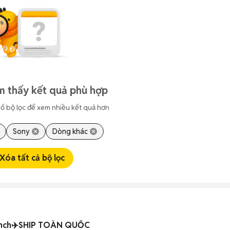
m thấy kết quả phù hợp
ố bộ lọc để xem nhiều kết quả hơn
Sony
Dòng khác
Xóa tất cả bộ lọc
 inch✈️SHIP TOÀN QUỐC