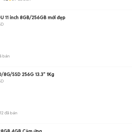
0U 11 inch 8GB/256GB mới đẹp
SD
ã bán
0/8G/SSD 256G 13.3" 1Kg
SD
12
đã bán
128GB 4GB Cảm ứng