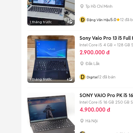
Tp Hồ Chí Minh
Đ
5.0
12
đã 
Đặng Văn Hậu
1 tháng trước
4
Sony Vaio Pro 13 i5 Fu
Intel Core i5
4 GB
< 128 GB
2.900.000 đ
Đắk Lắk
D
12
đã bán
Digital
1 tháng trước
6
SONY VAIO Pro PK i5 1
Intel Core i5
16 GB
250 GB
4.900.000 đ
Hà Nội