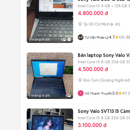
Intel Core i5
4 GB
< 128 GB
4.800.000 đ
Tp Hồ Chí Minh
85
4.7
136
đã
Tư Vấn Pháp Lý
1 tháng trước
5
Bán laptop Sony Vaio V
Intel Core i5
8 GB
256 GB
S
4.500.000 đ
Kon Tum
(
Quảng Ngãi
mới
5.0
40
đ
Võ Thanh Truyển
1 tháng trước
5
Sony Vaio SVT13 i5 Cả
Intel Core i5
8 GB
256 GB
S
3.100.000 đ