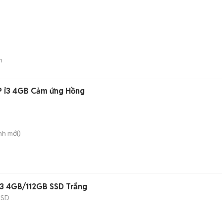
n
 i3 4GB Cảm ứng Hồng
nh
mới)
i3 4GB/112GB SSD Trắng
SSD