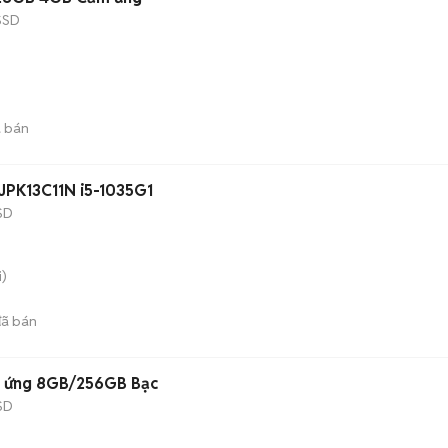
SSD
 bán
JPK13C11N i5-1035G1
SD
)
ã bán
m ứng 8GB/256GB Bạc
SD