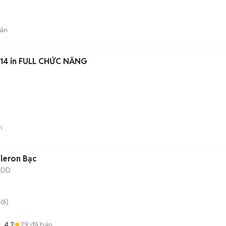
án
14 in FULL CHỨC NĂNG
n
leron Bạc
HDD
ới)
4.2
29
đã bán