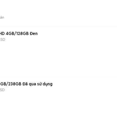
bán
ll HD 4GB/128GB Đen
SSD
6GB/238GB Đã qua sử dụng
SSD