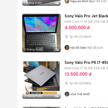
1
đã bán
Nguyen Minh Duc
1 tháng trước
6
Sony Vaio Pro Jet Blac
Intel Core i7
16 GB
256 GB
4.000.000 đ
Tp Hồ Chí Minh
1
đã bán
Hội Đồ Điện Tử
2 tháng trước
3
Sony Vaio Pro PK I7-8
Intel Core i7
16 GB
256 GB
13.500.000 đ
Tp Hồ Chí Minh
VUA THẺ NHỚ
2 tháng trước
2