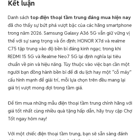
Kết luận
Danh sách
top điện thoại tầm trung đáng mua hiện nay
đã cho thấy sự bứt phá vượt bậc của các hãng smartphone
trong năm 2026. Samsung Galaxy A36 5G vẫn giữ vững vị
thế với sự sang trọng và ổn định; HONOR X7d và realme
C75 tập trung vào độ bền bỉ đáng kinh ngạc; trong khi
REDMI 15 5G và Realme Neo7 5G lại định nghĩa lại tiêu
chuẩn về pin và hiệu năng. Tùy thuộc vào việc bạn cần một
người bạn đồng hành bền bỉ để đi du lịch hay một “cỗ máy”
cấu hình mạnh để giải trí, mỗi lựa chọn trên đều mang lại
giá trị vượt mong đợi trong tầm giá.
Để tìm mua những mẫu điện thoại tầm trung chính hãng với
giá tốt nhất cùng nhiều quà tặng hấp dẫn, hãy truy cập Chợ
Tốt ngay hôm nay!
Với một chiếc điện thoại tầm trung, bạn sẽ sẵn sàng đánh