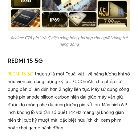
Realme C75 pin “trâu”, hiệu năng bền, phù hợp cho người dùng trẻ
năng động
REDMI 15 5G
REDMI 15 5G
thực sự là một “quái vật” về năng lượng khi sở
hữu viên pin dung lượng kỷ lục 7000mAh, cho phép sử
dụng bền bỉ lên đến hơn 2 ngày liên tục. Máy sử dụng công
nghệ pin anode silicon-carbon hiện đại giúp máy vẫn giữ
được độ mỏng nhẹ dù dung lượng pin rất lớn. Màn hình 6.9
inch khổng lồ với tần số quét 144Hz mang lại không gian
hiển thị cực kỳ mượt mà, đặc biệt hữu ích khi xem phim
hoặc chơi game hành động.