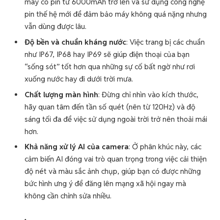
máy có pin từ 6000mAh trở lên và sử dụng công nghệ
pin thế hệ mới để đảm bảo máy không quá nặng nhưng
vẫn dùng được lâu.
Độ bền và chuẩn kháng nước
: Việc trang bị các chuẩn
như IP67, IP68 hay IP69 sẽ giúp điện thoại của bạn
“sống sót” tốt hơn qua những sự cố bất ngờ như rơi
xuống nước hay đi dưới trời mưa.
Chất lượng màn hình
: Đừng chỉ nhìn vào kích thước,
hãy quan tâm đến tần số quét (nên từ 120Hz) và độ
sáng tối đa để việc sử dụng ngoài trời trở nên thoải mái
hơn.
Khả năng xử lý AI của camera
: Ở phân khúc này, các
cảm biến AI đóng vai trò quan trọng trong việc cải thiện
độ nét và màu sắc ảnh chụp, giúp bạn có được những
bức hình ưng ý để đăng lên mạng xã hội ngay mà
không cần chỉnh sửa nhiều.