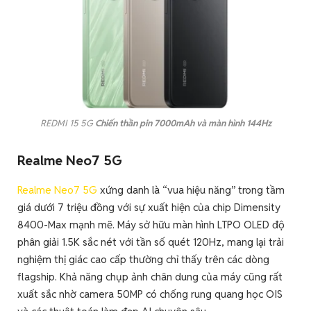
REDMI 15 5G
Chiến thần pin 7000mAh và màn hình 144Hz
Realme Neo7 5G
Realme Neo7 5G
xứng danh là “vua hiệu năng” trong tầm
giá dưới 7 triệu đồng với sự xuất hiện của chip Dimensity
8400-Max mạnh mẽ. Máy sở hữu màn hình LTPO OLED độ
phân giải 1.5K sắc nét với tần số quét 120Hz, mang lại trải
nghiệm thị giác cao cấp thường chỉ thấy trên các dòng
flagship. Khả năng chụp ảnh chân dung của máy cũng rất
xuất sắc nhờ camera 50MP có chống rung quang học OIS