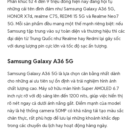
Phân khúc từ 4 đến 9 triệu đồng hiện nay đang hội tụ
những cái tên đình đám như Samsung Galaxy A36 5G,
HONOR X7d, realme C75, REDMI 15 5G và Realme Neo7
5G. Mỗi sản phẩm đều mang một thế mạnh riêng biệt: nếu
Samsung tập trung vào sự toàn diện và thương hiệu thì các
đại diện từ Trung Quốc như Realme hay Redmi lại gây sốc
với dung lượng pin cực lớn và tốc độ sạc ấn tượng.
Samsung Galaxy A36 5G
Samsung Galaxy A36 5G là lựa chọn cân bằng nhất dành
cho những ai ưu tiên sự ổn định và trải nghiệm hình ảnh
chất lượng cao. Máy sở hữu màn hình Super AMOLED 6.7
inch rực rỡ với độ sáng lên đến 1200 nits, giúp việc hiển thị
rõ nét ngay cả dưới ánh nắng gắt. Điểm mạnh của model
này là hệ thống camera 50MP có khả năng tái tạo màu sắc
chân thực, rất phù hợp để lưu lại những khoảnh khắc đẹp
trong các chuyến du lịch hay hoạt động hàng ngày.