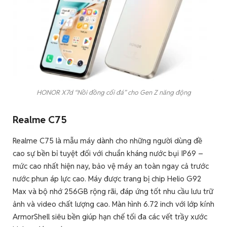
HONOR X7d “Nồi đồng cối đá” cho Gen Z năng động
Realme C75
Realme C75 là mẫu máy dành cho những người dùng đề
cao sự bền bỉ tuyệt đối với chuẩn kháng nước bụi IP69 –
mức cao nhất hiện nay, bảo vệ máy an toàn ngay cả trước
nước phun áp lực cao. Máy được trang bị chip Helio G92
Max và bộ nhớ 256GB rộng rãi, đáp ứng tốt nhu cầu lưu trữ
ảnh và video chất lượng cao. Màn hình 6.72 inch với lớp kính
ArmorShell siêu bền giúp hạn chế tối đa các vết trầy xước