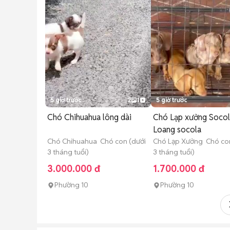
5 giờ trước
2
1
5 giờ trước
Chó Chihuahua lông dài
Chó Lạp xưởng Socol
Loang socola
Chó Chihuahua Chó con (dưới
Chó Lạp Xưởng Chó con
3 tháng tuổi)
3 tháng tuổi)
3.000.000 đ
1.700.000 đ
Phường 10
Phường 10