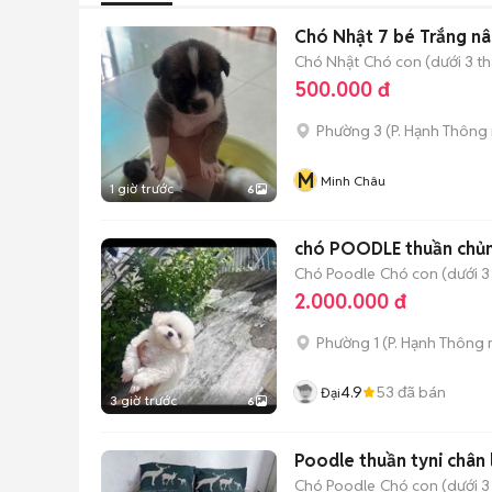
Chó Nhật 7 bé Trắng nâ
Chó Nhật
Chó con (dưới 3 th
500.000 đ
Phường 3
(
P. Hạnh Thông
M
Minh Châu
1 giờ trước
6
chó POODLE thuần chủn
Chó Poodle
Chó con (dưới 3
2.000.000 đ
Phường 1
(
P. Hạnh Thông
4.9
53
đã bán
Đại
3 giờ trước
6
Poodle thuần tyni chân
Chó Poodle
Chó con (dưới 3