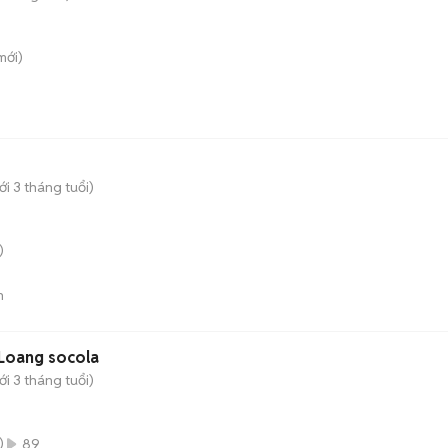
mới)
i 3 tháng tuổi)
)
n
 Loang socola
i 3 tháng tuổi)
)
89