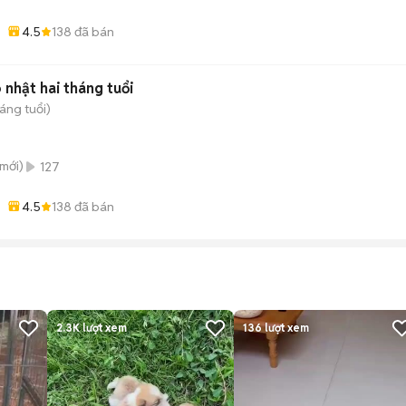
4.5
138
đã bán
 nhật hai tháng tuổi
áng tuổi)
mới)
127
4.5
138
đã bán
2.3K
lượt xem
136
lượt xem