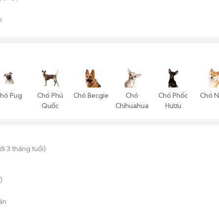
n
hó Pug
Chó Phú
Chó Becgie
Chó
Chó Phốc
Chó N
Quốc
Chihuahua
Hươu
i 3 tháng tuổi)
)
án