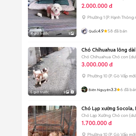
2.000.000 đ
Phường 1
(
P. Hạnh Thông
4.9
58
đã bán
Quốc
4 giờ trước
5
Chó Chihuahua lông dài
Chó Chihuahua
Chó con (dướ
3.000.000 đ
Phường 10
(
P. Gò Vấp
mới
3.3
6
đã bá
Biên Nguyên
5 giờ trước
2
Chó Lạp xưởng Socola,
Chó Lạp Xưởng
Chó con (dướ
1.700.000 đ
Phường 10
(
P. Gò Vấp
mới