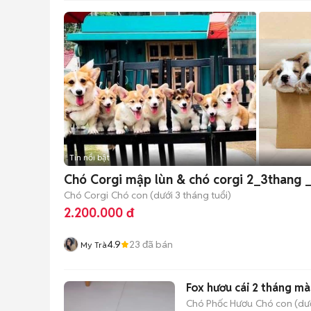
Tin nổi bật
Chó Corgi mập lùn & chó corgi 2_3thang 
Chó Corgi
Chó con (dưới 3 tháng tuổi)
2.200.000 đ
4.9
23
đã bán
My Trà
Fox hươu cái 2 tháng
Chó Phốc Hươu
Chó con (dướ