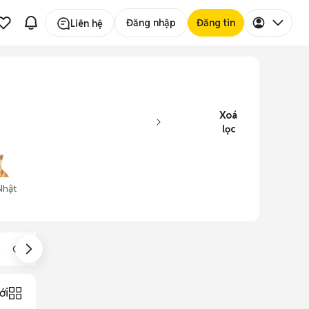
Đăng nhập
Đăng tin
Liên hệ
Xoá
lọc
Nhật
Chó Cỏ
Chó Rottweiler
Chó Bắc Kinh
ới