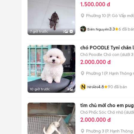
1.500.000 đ
Phường 10
(
P. Gò Vấp
mới
3.3
6
đã bá
Biên Nguyên
7 giờ trước
3
chó POODLE Tyni chân l
Chó Poodle
Chó con (dưới 3
2.000.000 đ
Phường 1
(
P. Hạnh Thông
N
4.8
90
đã bán
NHÂN
10 giờ trước
6
tìm chủ mới cho em pug 
Chó Phốc Sóc
Chó nhỏ (dưới 
2.000.000 đ
Phường 3
(
P. Hạnh Thông