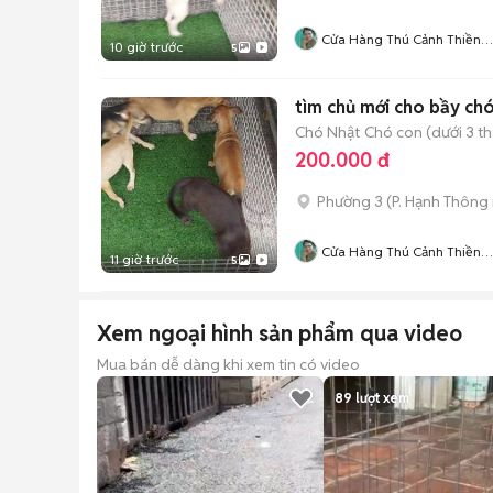
Cửa Hàng Thú Cảnh Thiền
10 giờ trước
5
Duyên
tìm chủ mới cho bầy chó
Chó Nhật
Chó con (dưới 3 th
200.000 đ
Phường 3
(
P. Hạnh Thông
Cửa Hàng Thú Cảnh Thiền
11 giờ trước
5
Duyên
Xem ngoại hình sản phẩm qua video
Mua bán dễ dàng khi xem tin có video
89
lượt xem