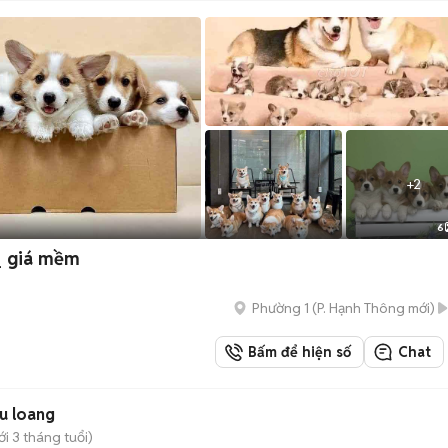
+
2
6
_ giá mềm
Phường 1
(
P. Hạnh Thông
mới)
Bấm để hiện số
Chat
 màu loang
i 3 tháng tuổi)