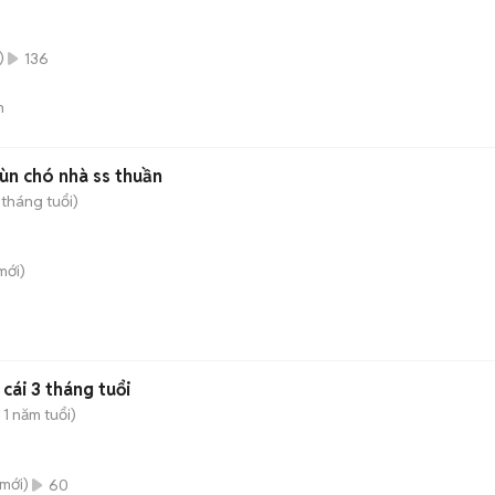
)
136
n
ùn chó nhà ss thuần
 tháng tuổi)
mới)
cái 3 tháng tuổi
1 năm tuổi)
mới)
60