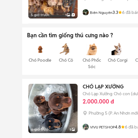
3.3
6
đã bá
Biên Nguyên
5 giờ trước
1
Bạn cần tìm
giống thú cưng
nào ?
Chó Poodle
Chó Cỏ
Chó Phốc
Chó Corgi
C
Sóc
CHÓ LẠP XƯỞNG
Chó Lạp Xưởng
Chó con (dướ
2.000.000 đ
Phường 5
(
P. An Nhơn
mới
4.8
6
đã b
VIVU PETSHOP
6 giờ trước
5