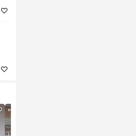
60
lượt xem
127
lượt xem
1