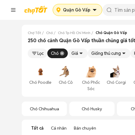
Quận Gò Vấp
Chợ Tốt
Chó
Chó Tp Hồ Chí Minh
Chó Quận Gò Vấp
250 chó cảnh Quận Gò Vấp thuần chủng giá tố
Lọc
Chó
Giá
Giống thú cưng
Chó Poodle
Chó Cỏ
Chó Phốc
Chó Corgi
Sóc
Chó Chihuahua
Chó Husky
C
Tất cả
Cá nhân
Bán chuyên