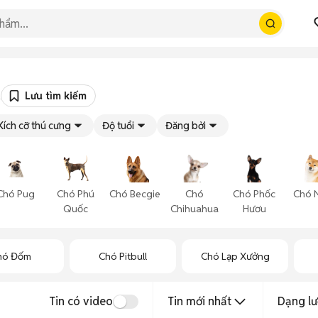
t
Lưu tìm kiếm
Kích cỡ thú cưng
Độ tuổi
Đăng bởi
Chó Pug
Chó Phú
Chó Becgie
Chó
Chó Phốc
Chó 
Quốc
Chihuahua
Hươu
hó Đốm
Chó Pitbull
Chó Lạp Xưởng
Tin có video
Tin mới nhất
Dạng lư