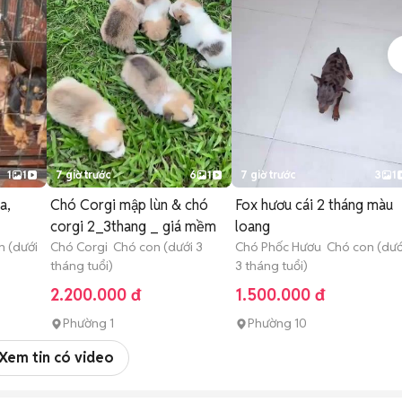
1
1
7 giờ trước
6
1
7 giờ trước
3
1
a,
Chó Corgi mập lùn & chó
Fox hươu cái 2 tháng màu
corgi 2_3thang _ giá mềm
loang
 (dưới
Chó Corgi Chó con (dưới 3
Chó Phốc Hươu Chó con (dướ
tháng tuổi)
3 tháng tuổi)
2.200.000 đ
1.500.000 đ
Phường 1
Phường 10
Xem tin có video