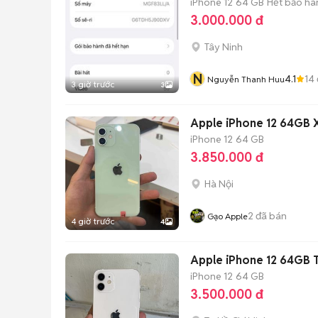
iPhone 12
64 GB
Hết bảo hà
3.000.000 đ
Tây Ninh
N
4.1
14
Nguyễn Thanh Huu
3 giờ trước
3
Apple iPhone 12 64GB X
iPhone 12
64 GB
3.850.000 đ
Hà Nội
2
đã bán
Gạo Apple
4 giờ trước
4
Apple iPhone 12 64GB 
iPhone 12
64 GB
3.500.000 đ