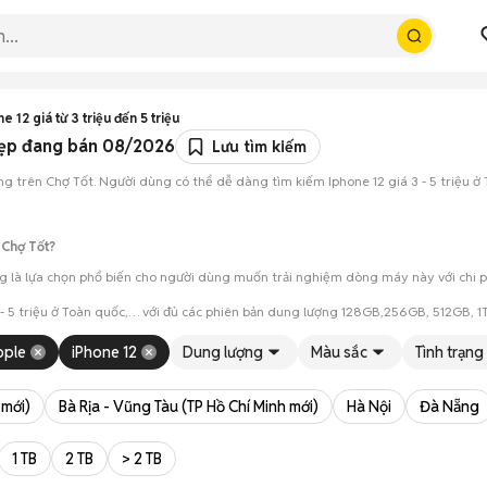
 12 giá từ 3 triệu đến 5 triệu
 đẹp đang bán 08/2026
Lưu tìm kiếm
ăng trên Chợ Tốt. Người dùng có thể dễ dàng tìm kiếm Iphone 12 giá 3 - 5 triệu ở
 Chợ Tốt?
ang là lựa chọn phổ biến cho người dùng muốn trải nghiệm dòng máy này với chi ph
3 - 5 triệu ở Toàn quốc,… với đủ các phiên bản dung lượng 128GB,256GB, 512GB,
ình và tình trạng máy trước khi mua.
pple
iPhone 12
Dung lượng
Màu sắc
Tình trạng
anh khi hai bên đồng ý.
 mới)
Bà Rịa - Vũng Tàu (TP Hồ Chí Minh mới)
Hà Nội
Đà Nẵng
1 TB
2 TB
> 2 TB