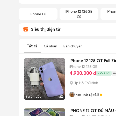
IPhone 12 128GB
IPho
IPhone Cũ
Cũ
Siêu thị điện tử
Tất cả
Cá nhân
Bán chuyên
iPhone 12 128 QT Full Z
iPhone 12
128 GB
4.900.000 đ
Giá tốt
Kè
Tp Hồ Chí Minh
4.5
Kim Phát Lộc
1 giờ trước
6
IPHONE 12 QT ĐỦ MÀU