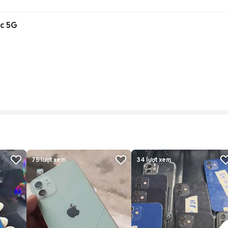
ic 5G
75
lượt xem
34
lượt xem