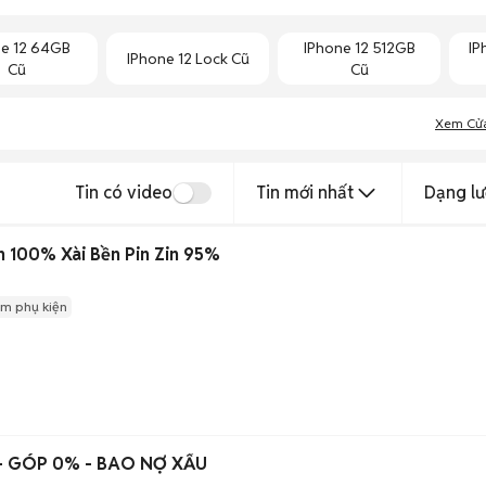
ne 12 64GB
IPhone 12 512GB
IP
IPhone 12 Lock Cũ
Cũ
Cũ
Xem Cử
Tin có video
Tin mới nhất
Dạng lư
in 100% Xài Bền Pin Zin 95%
m phụ kiện
 - GÓP 0% - BAO NỢ XẤU