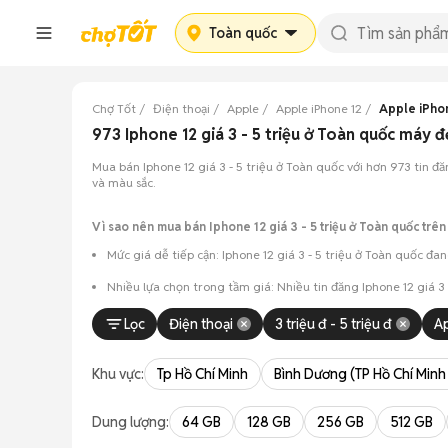
Toàn quốc
Chợ Tốt
Điện thoại
Apple
Apple iPhone 12
Apple iPhone
973 Iphone 12 giá 3 - 5 triệu ở Toàn quốc máy
Mua bán Iphone 12 giá 3 - 5 triệu ở Toàn quốc với hơn 973 tin đ
và màu sắc.
Vì sao nên mua bán Iphone 12 giá 3 - 5 triệu ở Toàn quốc trên
Mức giá dễ tiếp cận: Iphone 12 giá 3 - 5 triệu ở Toàn quốc đ
Nhiều lựa chọn trong tầm giá: Nhiều tin đăng Iphone 12 giá 
Chủ động kiểm tra máy: Dễ dàng hẹn gặp để kiểm tra ngoại h
Lọc
Điện thoại
3 triệu đ - 5 triệu đ
A
Mua bán nhanh chóng: Giao dịch trực tiếp, ít thủ tục, chốt nh
Khu vực:
Tp Hồ Chí Minh
Bình Dương (TP Hồ Chí Minh
Dung lượng:
64 GB
128 GB
256 GB
512 GB