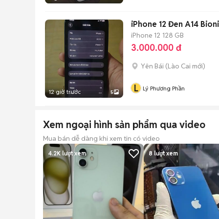
iPhone 12 Đen A14 Bion
iPhone 12
128 GB
3.000.000 đ
Yên Bái
(
Lào Cai
mới)
L
Lý Phương Phần
12 giờ trước
5
Xem ngoại hình sản phẩm qua video
Mua bán dễ dàng khi xem tin có video
4.2K
lượt xem
8
lượt xem