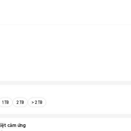
1 TB
2 TB
> 2 TB
iệt cảm ứng