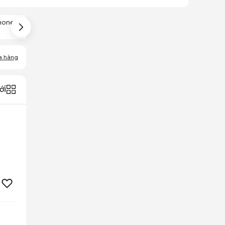
hone 12 Pro Max
IPhone 12 Pro Cũ
IPhone 12 Mini Cũ
Cũ
a hàng
ới