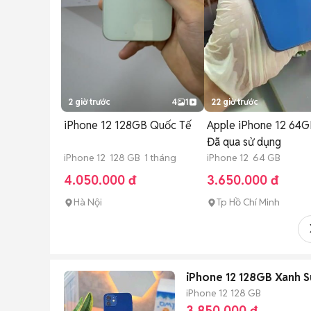
2 giờ trước
4
1
22 giờ trước
iPhone 12 128GB Quốc Tế
Apple iPhone 12 64G
Đã qua sử dụng
iPhone 12 128 GB 1 tháng
iPhone 12 64 GB
4.050.000 đ
3.650.000 đ
Hà Nội
Tp Hồ Chí Minh
iPhone 12 128GB Xanh S
iPhone 12
128 GB
3.850.000 đ