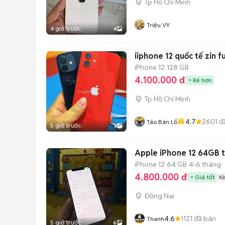
Tp Hồ Chí Minh
Triệu VY
4 giờ trước
4
iiphone 12 quốc tế zin fu
iPhone 12
128 GB
4.100.000 đ
Rẻ hơn
Tp Hồ Chí Minh
4.7
2601
đ
Táo Bán Lổ
5 giờ trước
3
A
iPhone 12
64 GB
4-6 tháng
4.800.000 đ
Giá tốt
K
Đồng Nai
4.6
1121
đã bán
Thanh
5 giờ trước
6