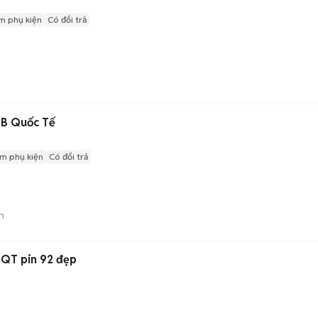
m phụ kiện
Có đổi trả
12 128GB Quốc Tế
m phụ kiện
Có đổi trả
n
Bán lại iPhone 12 128GB QT pin 92 đẹp