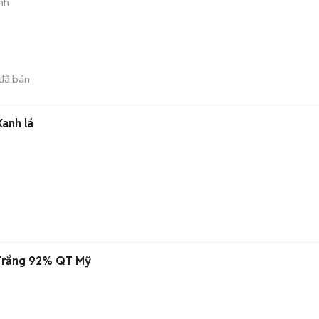
nh
đã bán
anh lá
Trắng 92% QT Mỹ