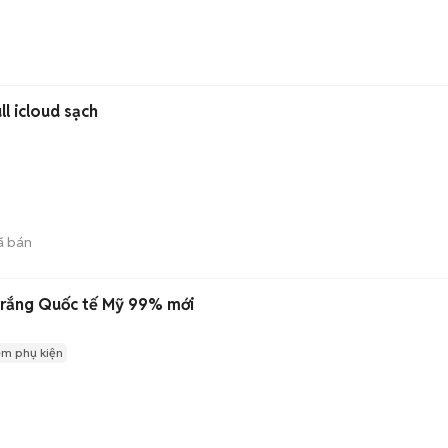
ll icloud sạch
ã bán
pple iPhone 12 64GB trắng Quốc tế Mỹ 99% mới
èm phụ kiện