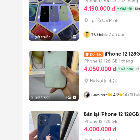
iPhone 12
64 GB
7-12 tháng
4.190.000 đ
Giá tốt
Kè
Tp Hồ Chí Minh
T
2
đã bán
TB Mobile
2 giờ trước
3
iPhone 
iPhone 12
128 GB
1 tháng
4.050.000 đ
Rẻ hơn
Kè
Hà Nội
4.2K
4.9
14
đã bá
GạoStore
2 giờ trước
4
iPhone 12
128 GB
4.000.000 đ