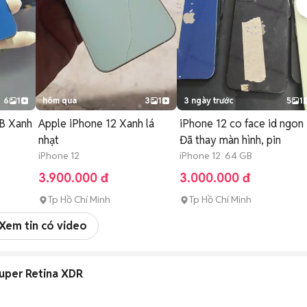
6
1
hôm qua
3
1
3 ngày trước
5
1
B Xanh
Apple iPhone 12 Xanh lá
iPhone 12 co face id ngon
nhạt
Đã thay màn hình, pin
iPhone 12
iPhone 12 64 GB
3.900.000 đ
3.000.000 đ
Tp Hồ Chí Minh
Tp Hồ Chí Minh
Xem tin có video
uper Retina XDR