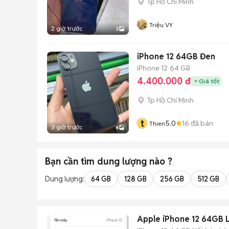
Tp Hồ Chí Minh
Triệu VY
2 giờ trước
3
iPhone 12 64GB Đen
iPhone 12
64 GB
4.400.000 đ
Giá tốt
Tp Hồ Chí Minh
t
5.0
16
đã bán
Thien
3 giờ trước
4
Bạn cần tìm
dung lượng
nào ?
Dung lượng:
64 GB
128 GB
256 GB
512 GB
Apple iPhone 12 64GB L