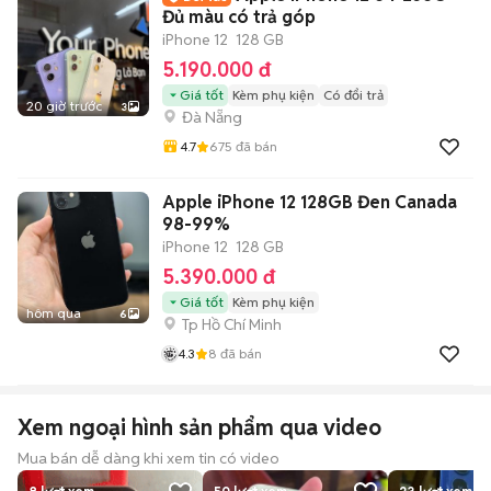
Đủ màu có trả góp
iPhone 12
128 GB
5.190.000 đ
Giá tốt
Kèm phụ kiện
Có đổi trả
20 giờ trước
3
Đà Nẵng
4.7
675
đã bán
Apple iPhone 12 128GB Đen Canada
98-99%
iPhone 12
128 GB
5.390.000 đ
Giá tốt
Kèm phụ kiện
hôm qua
6
Tp Hồ Chí Minh
4.3
8
đã bán
Xem ngoại hình sản phẩm qua video
Mua bán dễ dàng khi xem tin có video