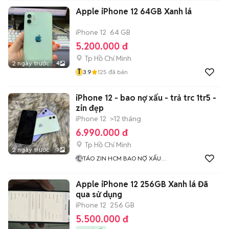
Apple iPhone 12 64GB Xanh lá
iPhone 12
64 GB
5.200.000 đ
Tp Hồ Chí Minh
2 ngày trước
4
T
3.9
125
đã bán
iPhone 12 - bao nợ xấu - trả trc 1tr5 -
zin đẹp
iPhone 12
>12 tháng
6.990.000 đ
Tp Hồ Chí Minh
2 ngày trước
3
TÁO ZIN HCM BAO NỢ XẤU
100
Apple iPhone 12 256GB Xanh lá Đã
qua sử dụng
iPhone 12
256 GB
5.500.000 đ