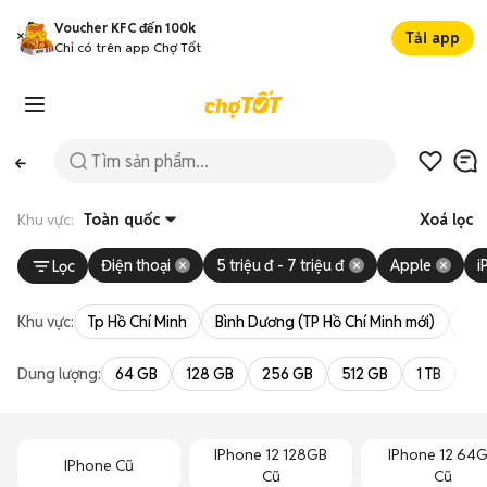
Voucher KFC đến 100k
Tải app
Chỉ có trên app Chợ Tốt
Khu vực:
Toàn quốc
Xoá lọc
Điện thoại
5 triệu đ - 7 triệu đ
Apple
i
Lọc
Khu vực:
Tp Hồ Chí Minh
Bình Dương (TP Hồ Chí Minh mới)
Bà 
Dung lượng:
64 GB
128 GB
256 GB
512 GB
1 TB
2 
IPhone 12 128GB
IPhone 12 64
IPhone Cũ
Cũ
Cũ