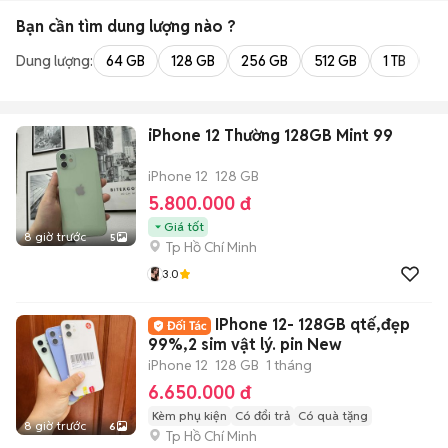
Bạn cần tìm
dung lượng
nào ?
Dung lượng:
64 GB
128 GB
256 GB
512 GB
1 TB
2 
iPhone 12 Thường 128GB Mint 99
iPhone 12
128 GB
5.800.000 đ
Giá tốt
8 giờ trước
5
Tp Hồ Chí Minh
3.0
IPhone 12- 128GB qtế,đẹp
99%,2 sim vật lý. pin New
iPhone 12
128 GB
1 tháng
6.650.000 đ
Kèm phụ kiện
Có đổi trả
Có quà tặng
8 giờ trước
6
Tp Hồ Chí Minh