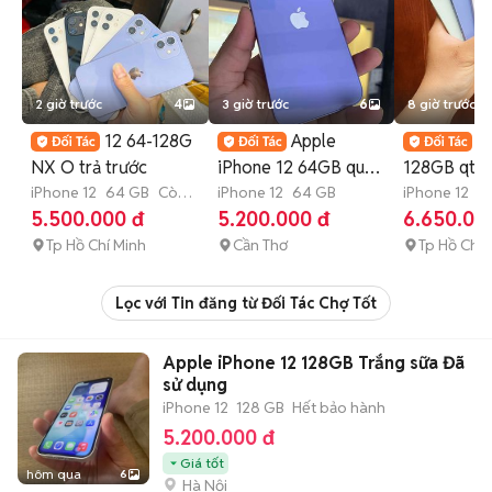
2 giờ trước
4
3 giờ trước
6
8 giờ trước
12 64-128G
Apple
I
NX O trả trước
iPhone 12 64GB quốc
128GB qtế
iPhone 12
64 GB
Còn
tế nguyên zin đẹp
iPhone 12
64 GB
99%,2 sim v
iPhone 12
1
bảo hành
tháng
5.500.000 đ
5.200.000 đ
6.650.00
98%
New
Tp Hồ Chí Minh
Cần Thơ
Tp Hồ Chí 
Lọc với Tin đăng từ Đối Tác Chợ Tốt
Apple iPhone 12 128GB Trắng sữa Đã
sử dụng
iPhone 12
128 GB
Hết bảo hành
5.200.000 đ
Giá tốt
hôm qua
6
Hà Nội