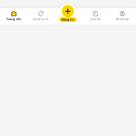
Trang chủ
Quản lý tin
Liên hệ
Tài khoản
Đăng tin
109.000 Bình chọn
Tải ứng dụng Chợ Tốt
Về Chợ Tốt
Quy chế sàn
Chính sách bảo mật
Giải quyết tranh chấp
CÔNG TY TNHH CHỢ TỐT - Người đại diện theo pháp luật:
Nguyễn Trọng Tấn; GPDKKD: 0312120782 do Sở KH & ĐT TP.HCM cấp ngày
11/01/2013;