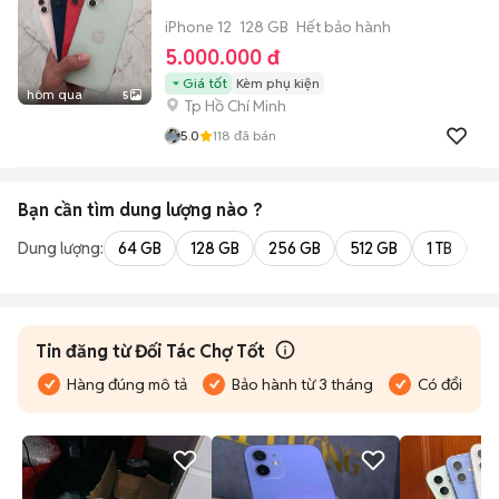
iPhone 12
128 GB
Hết bảo hành
5.000.000 đ
Giá tốt
Kèm phụ kiện
hôm qua
5
Tp Hồ Chí Minh
5.0
118
đã bán
Bạn cần tìm
dung lượng
nào ?
Dung lượng:
64 GB
128 GB
256 GB
512 GB
1 TB
2 
Tin đăng từ Đối Tác Chợ Tốt
Hàng đúng mô tả
Bảo hành từ 3 tháng
Có đổi trả