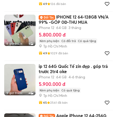
4.9
126
đã bán
IPHONE 12 64-128GB VN/A
99% -GÓP 0Đ-THU MUA
iPhone 12
64 GB
3 tháng
5.800.000 đ
Kèm phụ kiện
Có đổi trả
Có quà tặng
8 giờ trước
5
Tp Hồ Chí Minh
4.9
1029
đã bán
ip 12 64G Quốc Tế zin đẹp . góp trả
trước 2tr4 oke
iPhone 12
64 GB
4-6 tháng
5.900.000 đ
Kèm phụ kiện
Có quà tặng
9 giờ trước
6
Tp Hồ Chí Minh
4.5
2561
đã bán
Apple iPhone 12 64-256G