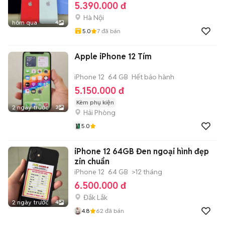
5.390.000 đ
Hà Nội
hôm qua
4
5.0
7
đã bán
Apple iPhone 12 Tím
iPhone 12
64 GB
Hết bảo hành
5.150.000 đ
Kèm phụ kiện
2 ngày trước
3
Hải Phòng
5.0
iPhone 12 64GB Đen ngoại hình đẹp
zin chuẩn
iPhone 12
64 GB
>12 tháng
6.500.000 đ
Đắk Lắk
2 ngày trước
4
4.8
62
đã bán