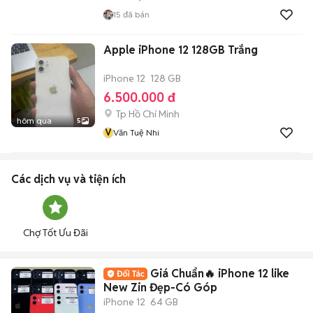
15
đã bán
Apple iPhone 12 128GB Trắng
iPhone 12
128 GB
6.500.000 đ
Tp Hồ Chí Minh
hôm qua
5
V
Văn Tuệ Nhi
Các dịch vụ và tiện ích
Chợ Tốt Ưu Đãi
Giá Chuẩn🔥 iPhone 12 like
New Zin Đẹp-Có Góp
iPhone 12
64 GB