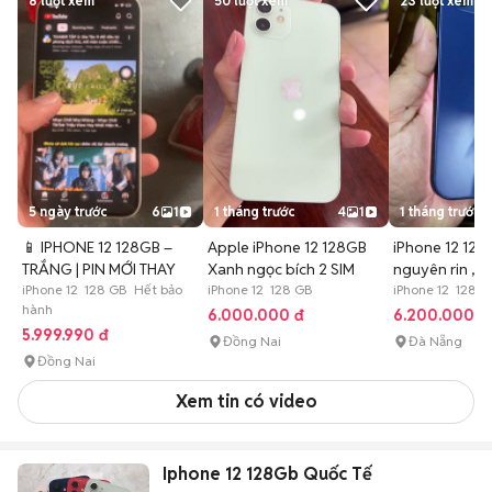
8
lượt xem
50
lượt xem
23
lượt xem
5 ngày trước
6
1
1 tháng trước
4
1
1 tháng trước
📱 IPHONE 12 128GB –
Apple iPhone 12 128GB
iPhone 12 12
TRẮNG | PIN MỚI THAY
Xanh ngọc bích 2 SIM
nguyên rin , á
iPhone 12 128 GB Hết bảo
iPhone 12 128 GB
iPhone 12 128 G
hành
6.000.000 đ
6.200.000 đ
5.999.990 đ
Đồng Nai
Đà Nẵng
Đồng Nai
Xem tin có video
Iphone 12 128Gb Quốc Tế