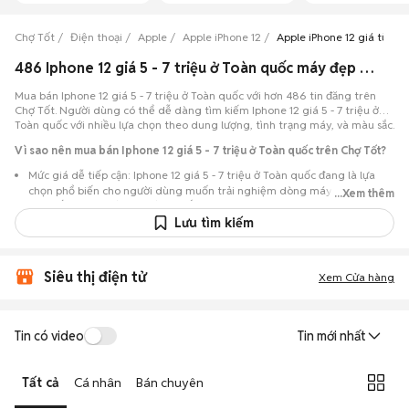
Chợ Tốt
Điện thoại
Apple
Apple iPhone 12
Apple iPhone 12 giá từ 5 tr
486 Iphone 12 giá 5 - 7 triệu ở Toàn quốc máy đẹp đang bán 08/2026
Mua bán Iphone 12 giá 5 - 7 triệu ở Toàn quốc với hơn 486 tin đăng trên
Chợ Tốt. Người dùng có thể dễ dàng tìm kiếm Iphone 12 giá 5 - 7 triệu ở
Toàn quốc với nhiều lựa chọn theo dung lượng, tình trạng máy, và màu sắc.
Vì sao nên mua bán Iphone 12 giá 5 - 7 triệu ở Toàn quốc trên Chợ Tốt?
Mức giá dễ tiếp cận: Iphone 12 giá 5 - 7 triệu ở Toàn quốc đang là lựa
chọn phổ biến cho người dùng muốn trải nghiệm dòng máy này với chi
...Xem thêm
phí thấp hơn so với khi mới ra mắt.
Lưu tìm kiếm
Nhiều lựa chọn trong tầm giá: Nhiều tin đăng Iphone 12 giá 5 - 7 triệu ở
Toàn quốc,… với đủ các phiên bản dung lượng 128GB,256GB, 512GB,
1TB, từ máy like new 99% đến máy đã qua sử dụng.
Siêu thị điện tử
Xem Cửa hàng
Chủ động kiểm tra máy: Dễ dàng hẹn gặp để kiểm tra ngoại hình và
tình trạng máy trước khi mua.
Mua bán nhanh chóng: Giao dịch trực tiếp, ít thủ tục, chốt nhanh khi hai
Tin có video
Tin mới nhất
bên đồng ý.
Tất cả
Cá nhân
Bán chuyên