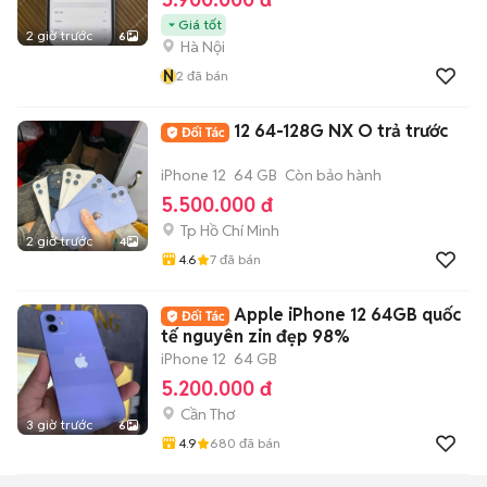
Giá tốt
2 giờ trước
6
Hà Nội
N
2
đã bán
12 64-128G NX O trả trước
iPhone 12
64 GB
Còn bảo hành
5.500.000 đ
Tp Hồ Chí Minh
2 giờ trước
4
4.6
7
đã bán
Apple iPhone 12 64GB quốc
tế nguyên zin đẹp 98%
iPhone 12
64 GB
5.200.000 đ
Cần Thơ
3 giờ trước
6
4.9
680
đã bán