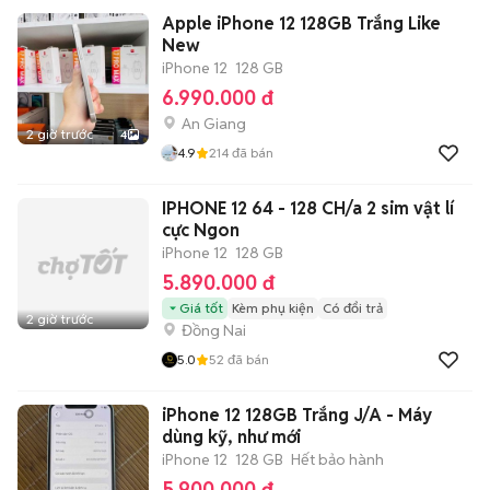
Apple iPhone 12 128GB Trắng Like
New
iPhone 12
128 GB
6.990.000 đ
An Giang
2 giờ trước
4
4.9
214
đã bán
IPHONE 12 64 - 128 CH/a 2 sim vật lí
cực Ngon
iPhone 12
128 GB
5.890.000 đ
Giá tốt
Kèm phụ kiện
Có đổi trả
2 giờ trước
Đồng Nai
5.0
52
đã bán
iPhone 12 128GB Trắng J/A - Máy
dùng kỹ, như mới
iPhone 12
128 GB
Hết bảo hành
5.900.000 đ