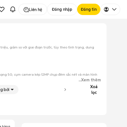
Đăng nhập
Đăng tin
Liên hệ
triệu, giảm so với giai đoạn trước, tùy theo tình trạng, dung
trợ mạng 5G, cụm camera kép 12MP chụp đêm sắc nét và màn hình
...Xem thêm
Xoá
6GB và các màu Đen, Trắng, Đỏ, Xanh lá, Xanh dương, Tím.
g bởi
lọc
a hàng