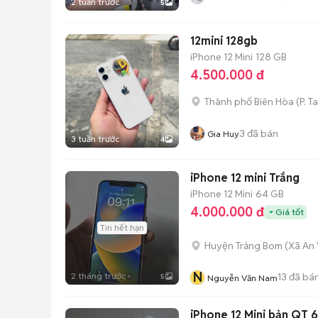
2 tuần trước
5
12mini 128gb
iPhone 12 Mini
128 GB
4.500.000 đ
Thành phố Biên Hòa
(
P. T
3
đã bán
Gia Huy
3 tuần trước
4
iPhone 12 mini Trắng
iPhone 12 Mini
64 GB
4.000.000 đ
Giá tốt
Tin hết hạn
Huyện Trảng Bom
(
Xã An 
N
2 tháng trước
13
đã bá
5
Nguyễn Văn Nam
iPhone 12 Mini bản QT 