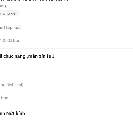
áng
m phụ kiện
am Hiệp
mới)
1130
đã bán
l chức năng ,màn zin full
ong Bình
mới)
 bán
nh Nứt kính