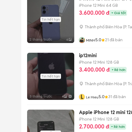
iPhone 12 Mini
64 GB
3.600.000 đ
Giá tốt
Tin hết hạn
Thành phố Biên Hòa
(
P. T
2 tháng trước
5.0
21
đã bán
6
MINH
ip12mini
iPhone 12 Mini
128 GB
3.400.000 đ
Rẻ hơn
Tin hết hạn
Thành phố Biên Hòa
(
P. T
L
3 tháng trước
5.0
31
đã bán
4
Le Hieu
Apple iPhone 12 mini 1
iPhone 12 Mini
128 GB
2.700.000 đ
Rẻ hơn