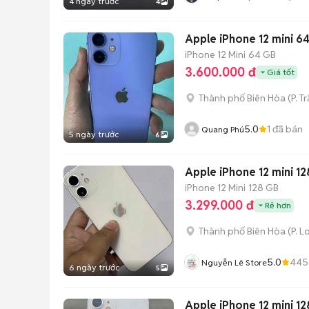
4 ngày trước
4
Apple iPhone 12 mini 6
iPhone 12 Mini
64 GB
3.600.000 đ
Giá tốt
Thành phố Biên Hòa
(
P. T
5.0
1
đã bán
Quang Phú
5 ngày trước
6
Apple iPhone 12 mini 1
iPhone 12 Mini
128 GB
3.299.000 đ
Rẻ hơn
Thành phố Biên Hòa
(
P. L
5.0
445
Nguyễn Lê Store
6 ngày trước
5
Apple iPhone 12 mini 