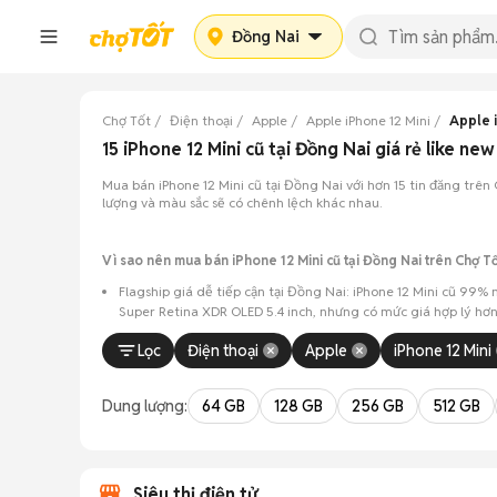
Đồng Nai
Chợ Tốt
Điện thoại
Apple
Apple iPhone 12 Mini
Apple i
15 iPhone 12 Mini cũ tại Đồng Nai giá rẻ like n
Mua bán iPhone 12 Mini cũ tại Đồng Nai với hơn 15 tin đăng trên C
lượng và màu sắc sẽ có chênh lệch khác nhau.
Vì sao nên mua bán iPhone 12 Mini cũ tại Đồng Nai trên Chợ T
Flagship giá dễ tiếp cận tại Đồng Nai: iPhone 12 Mini cũ 99
Super Retina XDR OLED 5.4 inch, nhưng có mức giá hợp lý hơn r
Nguồn lựa chọn phong phú: Hơn 15 tin đăng tại Đồng Nai, tậ
Lọc
Điện thoại
Apple
iPhone 12 Mini
Chủ động kiểm tra máy: Dễ dàng hẹn gặp để kiểm tra ngoại h
Dung lượng:
64 GB
128 GB
256 GB
512 GB
Mua bán nhanh chóng: Giao dịch trực tiếp, ít thủ tục, chốt nh
Siêu thị điện tử