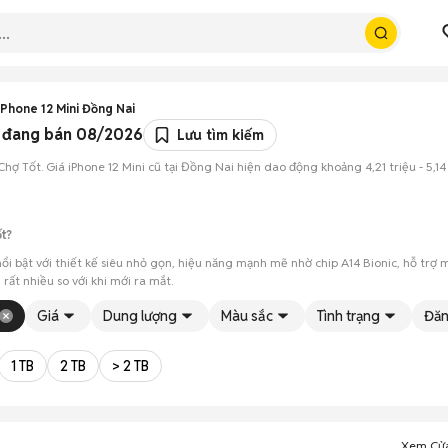
Phone 12 Mini Đồng Nai
ew đang bán 08/2026
Lưu tìm kiếm
hợ Tốt. Giá iPhone 12 Mini cũ tại Đồng Nai hiện dao động khoảng 4,21 triệu - 5,14 
ốt?
% nổi bật với thiết kế siêu nhỏ gọn, hiệu năng mạnh mẽ nhờ chip A14 Bionic, hỗ 
ất nhiều so với khi mới ra mắt.
p trung nhiều ở TP Biên Hòa, TP Long Khánh… với các phiên bản 64GB, 128GB, 25
Giá
Dung lượng
Màu sắc
Tình trạng
Đăn
ình và tình trạng máy trước khi mua.
1 TB
2 TB
> 2 TB
anh khi hai bên đồng ý.
Xem Cử