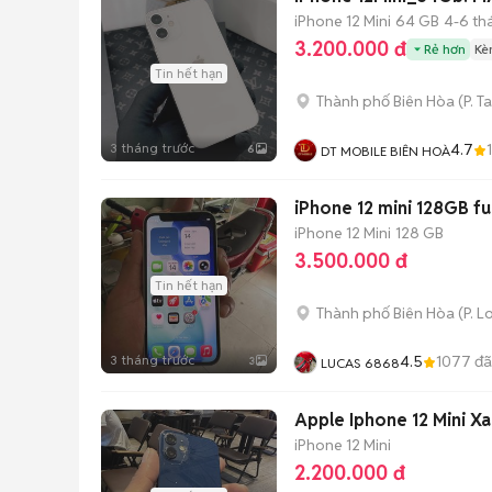
iPhone 12 Mini
64 GB
4-6 th
3.200.000 đ
Rẻ hơn
Kè
Tin hết hạn
Thành phố Biên Hòa
(
P. T
3 tháng trước
4.7
6
DT MOBILE BIÊN HOÀ
iPhone 12 mini 128GB ful
iPhone 12 Mini
128 GB
3.500.000 đ
Tin hết hạn
Thành phố Biên Hòa
(
P. L
3 tháng trước
4.5
1077
đã
3
LUCAS 6868
Apple Iphone 12 Mini Xa
iPhone 12 Mini
2.200.000 đ