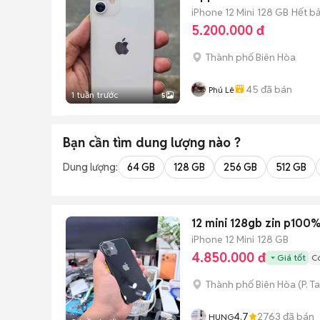
iPhone 12 Mini
128 GB
Hết b
5.200.000 đ
Thành phố Biên Hòa
45
đã bán
Phú Lê
1 tuần trước
5
Bạn cần tìm
dung lượng
nào ?
Dung lượng:
64 GB
128 GB
256 GB
512 GB
12 mini 128gb zin p100%
iPhone 12 Mini
128 GB
4.850.000 đ
Giá tốt
Có
Thành phố Biên Hòa
(
P. T
4.7
2763
đã bán
HUNG