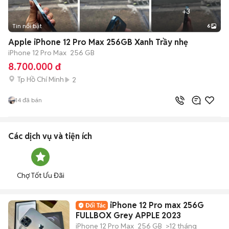
+
3
Tin nổi bật
6
Apple iPhone 12 Pro Max 256GB Xanh Trầy nhẹ
iPhone 12 Pro Max
256 GB
8.700.000 đ
Tp Hồ Chí Minh
2
14
đã bán
Các dịch vụ và tiện ích
Chợ Tốt Ưu Đãi
iPhone 12 Pro max 256G
FULLBOX Grey APPLE 2023
iPhone 12 Pro Max
256 GB
>12 tháng