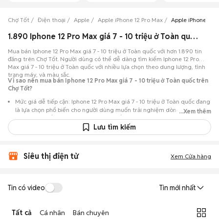
Chợ Tốt
Điện thoại
Apple
Apple iPhone 12 Pro Max
Apple iPhone 12 Pr
1.890 Iphone 12 Pro Max giá 7 - 10 triệu ở Toàn quốc máy đẹp đang bán 08/2026
Mua bán Iphone 12 Pro Max giá 7 - 10 triệu ở Toàn quốc với hơn 1.890 tin
đăng trên Chợ Tốt. Người dùng có thể dễ dàng tìm kiếm Iphone 12 Pro
Max giá 7 - 10 triệu ở Toàn quốc với nhiều lựa chọn theo dung lượng, tình
trạng máy, và màu sắc.
Vì sao nên mua bán Iphone 12 Pro Max giá 7 - 10 triệu ở Toàn quốc trên
Chợ Tốt?
Mức giá dễ tiếp cận: Iphone 12 Pro Max giá 7 - 10 triệu ở Toàn quốc đang
là lựa chọn phổ biến cho người dùng muốn trải nghiệm dòng máy này
...Xem thêm
với chi phí thấp hơn so với khi mới ra mắt.
Lưu tìm kiếm
Nhiều lựa chọn trong tầm giá: Nhiều tin đăng Iphone 12 Pro Max giá 7 -
10 triệu ở Toàn quốc,… với đủ các phiên bản dung lượng 128GB,256GB,
512GB, 1TB, từ máy like new 99% đến máy đã qua sử dụng.
Siêu thị điện tử
Xem Cửa hàng
Chủ động kiểm tra máy: Dễ dàng hẹn gặp để kiểm tra ngoại hình và
tình trạng máy trước khi mua.
Mua bán nhanh chóng: Giao dịch trực tiếp, ít thủ tục, chốt nhanh khi hai
Tin có video
Tin mới nhất
bên đồng ý.
Tất cả
Cá nhân
Bán chuyên