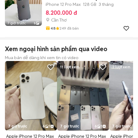
iPhone 12 Pro Max
128 GB
3 tháng
8.200.000 đ
Cần Thơ
7 giờ trước
5
4.8
249
đã bán
Xem ngoại hình sản phẩm qua video
Mua bán dễ dàng khi xem tin có video
11
lượt xem
2
lượt xem
7 giờ trước
6
1
7 giờ trước
6
1
7 giờ trước
Apple iPhone 12 Pro Max
Apple iPhone 12 Pro Max
Apple iPhone 