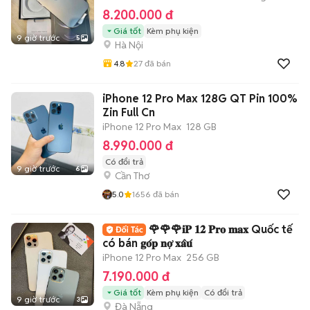
8.200.000 đ
Giá tốt
Kèm phụ kiện
9 giờ trước
5
Hà Nội
4.8
27
đã bán
iPhone 12 Pro Max 128G QT Pin 100%
Zin Full Cn
iPhone 12 Pro Max
128 GB
8.990.000 đ
Có đổi trả
9 giờ trước
6
Cần Thơ
5.0
1656
đã bán
🌹🌹🌹𝐢𝐏 𝟏𝟐 𝐏𝐫𝐨 𝐦𝐚𝐱 Quốc tế
có bán 𝐠𝐨́𝐩 𝐧𝐨̛̣ 𝐱𝐚̂𝐮́
iPhone 12 Pro Max
256 GB
7.190.000 đ
Giá tốt
Kèm phụ kiện
Có đổi trả
9 giờ trước
3
Đà Nẵng