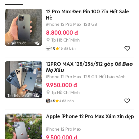
12 Pro Max Đen Pin 100 Zin Hết Sale
Hè
iPhone 12 Pro Max
128 GB
8.800.000 đ
Tp Hồ Chí Minh
2 giờ trước
3
4.8
18
đã bán
12PRO MAX 128/256/512 góp 0₫ 𝘽𝙖𝙤
𝙉ợ 𝙓ấ𝙪
iPhone 12 Pro Max
128 GB
Hết bảo hành
9.950.000 đ
Tp Hồ Chí Minh
Tin tiêu biểu
5
4.5
4
đã bán
Apple iPhone 12 Pro Max Xám zin đẹp
iPhone 12 Pro Max
9.500.000 đ