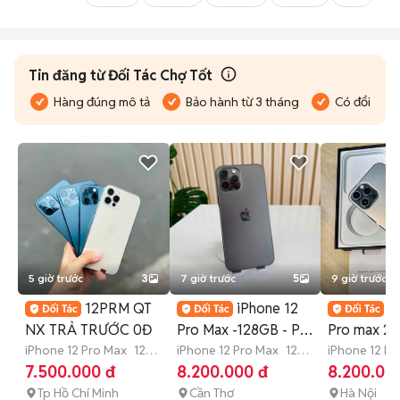
Tin đăng từ Đối Tác Chợ Tốt
Hàng đúng mô tả
Bảo hành từ 3 tháng
Có đổi trả
5 giờ trước
3
7 giờ trước
5
9 giờ trước
12PRM QT
iPhone 12
i
NX TRẢ TRƯỚC 0Đ
Pro Max -128GB - Pin
Pro max 2
iPhone 12 Pro Max
128
77 PT- Lưu ảnh nhẹ
iPhone 12 Pro Max
128
FULLBOX G
iPhone 12 Pr
GB
Còn bảo hành
GB
3 tháng
GB
>12 thá
7.500.000 đ
8.200.000 đ
8.200.00
APPLE 202
Tp Hồ Chí Minh
Cần Thơ
Hà Nội