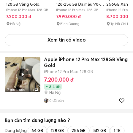
128GB Vàng Gold
128-256GB Đa màu 98-
256GB Xanh T
iPhone 12 Pro Max 128 GB
99%
iPhone 12 Pro Max 128 GB
iPhone 12 Pro 
7.200.000 đ
7.990.000 đ
8.700.000 đ
Hà Nội
Bình Dương
Tp Hồ Chí Mi
Xem tin có video
Apple iPhone 12 Pro Max 128GB Vàng
Gold
iPhone 12 Pro Max
128 GB
7.200.000 đ
Giá tốt
7 giờ trước
6
Hà Nội
10
đã bán
Bạn cần tìm
dung lượng
nào ?
Dung lượng:
64 GB
128 GB
256 GB
512 GB
1 TB
2 