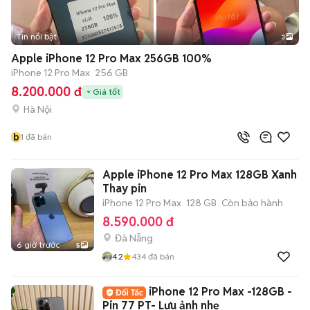
Tin nổi bật
3
Apple iPhone 12 Pro Max 256GB 100%
iPhone 12 Pro Max
256 GB
8.200.000 đ
Giá tốt
Hà Nội
b
1
đã bán
Apple iPhone 12 Pro Max 128GB Xanh
Thay pin
iPhone 12 Pro Max
128 GB
Còn bảo hành
8.590.000 đ
Đà Nẵng
6 giờ trước
5
4.2
434
đã bán
iPhone 12 Pro Max -128GB -
Pin 77 PT- Lưu ảnh nhẹ