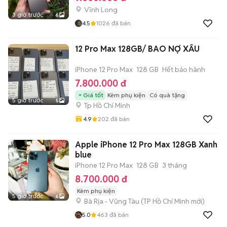
Vĩnh Long
3 giờ trước
6
4.5
1026
đã bán
12 Pro Max 128GB/ BAO NỢ XẤU
iPhone 12 Pro Max
128 GB
Hết bảo hành
7.800.000 đ
Giá tốt
Kèm phụ kiện
Có quà tặng
5 giờ trước
5
Tp Hồ Chí Minh
4.9
202
đã bán
Apple iPhone 12 Pro Max 128GB Xanh
blue
iPhone 12 Pro Max
128 GB
3 tháng
8.700.000 đ
Kèm phụ kiện
5 giờ trước
6
Bà Rịa - Vũng Tàu
(
TP Hồ Chí Minh
mới)
5.0
463
đã bán