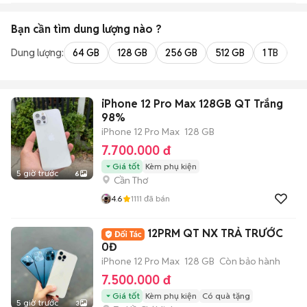
Bạn cần tìm
dung lượng
nào ?
Dung lượng:
64 GB
128 GB
256 GB
512 GB
1 TB
2 
iPhone 12 Pro Max 128GB QT Trắng
98%
iPhone 12 Pro Max
128 GB
7.700.000 đ
Giá tốt
Kèm phụ kiện
5 giờ trước
6
Cần Thơ
4.6
1111
đã bán
12PRM QT NX TRẢ TRƯỚC
0Đ
iPhone 12 Pro Max
128 GB
Còn bảo hành
7.500.000 đ
Giá tốt
Kèm phụ kiện
Có quà tặng
5 giờ trước
3