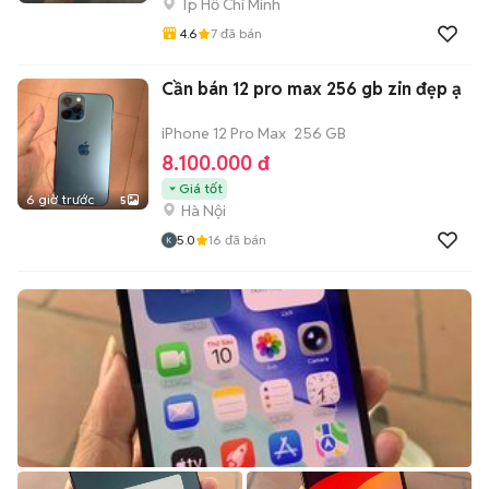
Tp Hồ Chí Minh
4.6
7
đã bán
Cần bán 12 pro max 256 gb zin đẹp ạ
iPhone 12 Pro Max
256 GB
8.100.000 đ
Giá tốt
6 giờ trước
5
Hà Nội
5.0
16
đã bán