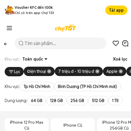
Voucher KFC đến 100k
Tải app
Chỉ có trên app Chợ Tốt
Khu vực:
Toàn quốc
Xoá lọc
Điện thoại
7 triệu đ - 10 triệu đ
Apple
Lọc
Khu vực:
Tp Hồ Chí Minh
Bình Dương (TP Hồ Chí Minh mới)
Bà 
Dung lượng:
64 GB
128 GB
256 GB
512 GB
1 TB
2 
IPhone 12 Pro Max
IPhone 12 Pro 
IPhone Cũ
Cũ
256GB Cũ