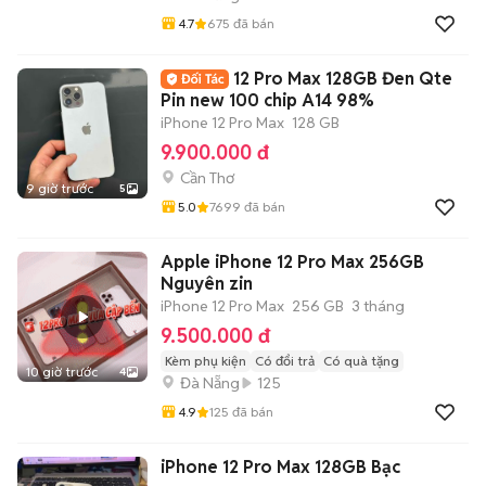
4.7
675
đã bán
12 Pro Max 128GB Đen Qte
Pin new 100 chip A14 98%
iPhone 12 Pro Max
128 GB
9.900.000 đ
Cần Thơ
9 giờ trước
5
5.0
7699
đã bán
Apple iPhone 12 Pro Max 256GB
Nguyên zin
iPhone 12 Pro Max
256 GB
3 tháng
9.500.000 đ
Kèm phụ kiện
Có đổi trả
Có quà tặng
10 giờ trước
4
Đà Nẵng
125
4.9
125
đã bán
iPhone 12 Pro Max 128GB Bạc