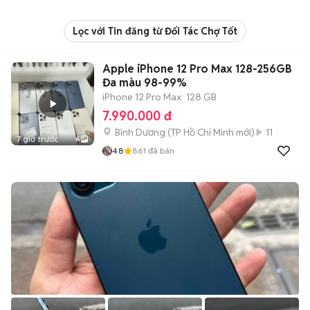
Lọc với Tin đăng từ Đối Tác Chợ Tốt
Apple iPhone 12 Pro Max 128-256GB
Đa màu 98-99%
iPhone 12 Pro Max
128 GB
7.990.000 đ
Bình Dương
(
TP Hồ Chí Minh
mới)
11
7 giờ trước
6
4.8
861
đã bán