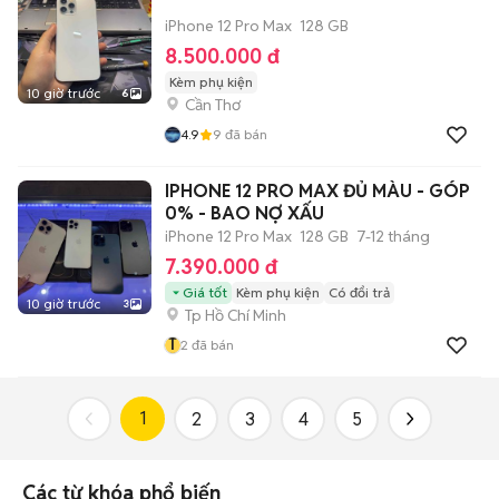
iPhone 12 Pro Max
128 GB
8.500.000 đ
Kèm phụ kiện
10 giờ trước
6
Cần Thơ
4.9
9
đã bán
IPHONE 12 PRO MAX ĐỦ MÀU - GÓP
0% - BAO NỢ XẤU
iPhone 12 Pro Max
128 GB
7-12 tháng
7.390.000 đ
Giá tốt
Kèm phụ kiện
Có đổi trả
10 giờ trước
3
Tp Hồ Chí Minh
T
2
đã bán
1
2
3
4
5
Các từ khóa phổ biến