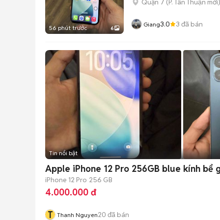
Quận 7
(
P. Tân Thuận
mới
3.0
3
đã bán
Giang
56 phút trước
6
Tin nổi bật
Apple iPhone 12 Pro 256GB blue kính bể g
iPhone 12 Pro
256 GB
4.000.000 đ
T
20
đã bán
Thanh Nguyen