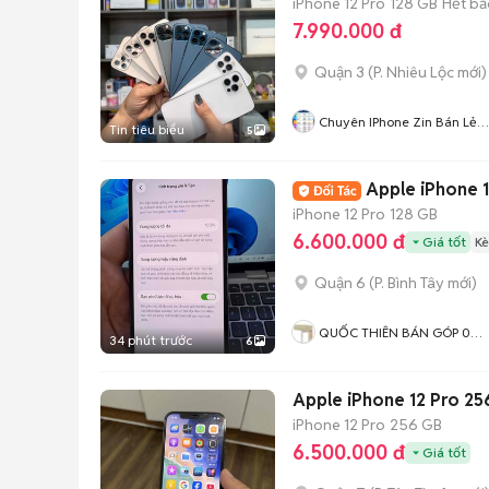
iPhone 12 Pro
128 GB
Hết bả
7.990.000 đ
Quận 3
(
P. Nhiêu Lộc
mới)
Chuyên IPhone Zin Bán Lẻ
Tin tiêu biểu
5
TPHCM
Apple iPhone 
iPhone 12 Pro
128 GB
6.600.000 đ
Giá tốt
Kè
Quận 6
(
P. Bình Tây
mới)
QUỐC THIÊN BÁN GÓP 0
34 phút trước
6
ĐỒNG
Apple iPhone 12 Pro 2
iPhone 12 Pro
256 GB
6.500.000 đ
Giá tốt