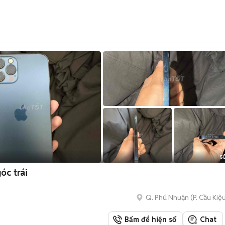
)
5
óc trái
Q. Phú Nhuận
(
P. Cầu Kiệ
Bấm để hiện số
Chat