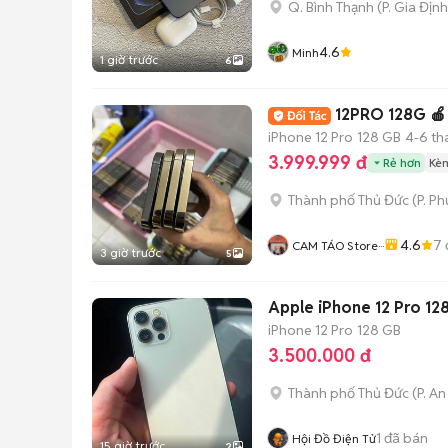
Q. Bình Thạnh
(
P. Gia Định
4.6
Minh
1 giờ trước
6
iPhone 12 Pro
128 GB
4-6 th
3.999.999 đ
Rẻ hơn
Kèm
Thành phố Thủ Đức
(
P. P
4.6
7
CAM TÁO Store···
3 giờ trước
5
Apple iPhone 12 Pro 1
iPhone 12 Pro
128 GB
3.500.000 đ
Thành phố Thủ Đức
(
P. A
1
đã bán
Hội Đồ Điện Tử
15 giờ trước
2