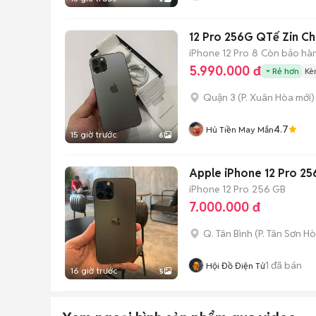
12 Pro 256G QTế Zin Ch
iPhone 12 Pro
8
Còn bảo hà
5.990.000 đ
Rẻ hơn
Kè
Quận 3
(
P. Xuân Hòa
mới)
4.7
Hủ Tiền May Mắn
15 giờ trước
6
Apple iPhone 12 Pro 2
iPhone 12 Pro
256 GB
7.000.000 đ
Q. Tân Bình
(
P. Tân Sơn Ho
1
đã bán
Hội Đồ Điện Tử
16 giờ trước
5