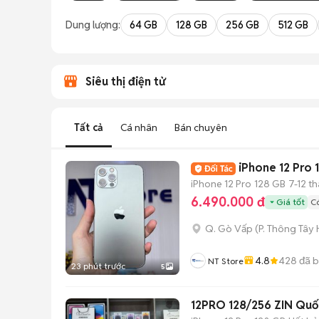
Mua bán nhanh chóng: Giao dịch trực tiếp tại TPHCM, ít thủ t
Dung lượng:
64 GB
128 GB
256 GB
512 GB
Siêu thị điện tử
Tất cả
Cá nhân
Bán chuyên
iPhone 12 Pro
iPhone 12 Pro
128 GB
7-12 t
6.490.000 đ
Giá tốt
Có
Q. Gò Vấp
(
P. Thông Tây 
4.8
428
đã 
NT Store
23 phút trước
5
12PRO 128/256 ZIN Quốc Tế 