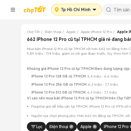
Tp Hồ Chí Minh
Chợ Tốt
Điện thoại
Apple
Apple iPhone 12 Pro
Apple i
662 iPhone 12 Pro cũ tại TPHCM giá rẻ đang b
Mua bán iPhone 12 Pro cũ tại TPHCM với hơn 662 tin đăng trên C
5,85 triệu - 7,14 triệu, giảm so với giai đoạn trước, tùy theo tì
Khoảng giá iPhone 12 Pro cũ tại TPHCM theo dung lượng cập
iPhone 12 Pro 128 GB cũ TPHCM
: 5,4 triệu - 6,6 triệu
iPhone 12 Pro 256 GB cũ TPHCM
: 6,3 triệu - 7,7 triệu
iPhone 12 Pro 512 GB cũ TPHCM
: 6,3 triệu - 7,7 triệu
Vì sao nên mua bán iPhone 12 Pro cũ tại TPHCM trên Chợ Tốt?
Flagship giá dễ tiếp cận tại TPHCM: iPhone 12 Pro cũ 99% sở 
Nguồn lựa chọn phong phú: Hơn 662 tin đăng tại TPHCM, với
Chủ động kiểm tra máy: Dễ dàng hẹn gặp người bán để kiểm t
Lọc
Điện thoại
Apple
iPhone 12 Pro