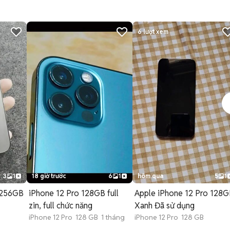
6
lượt xem
3
1
18 giờ trước
6
1
hôm qua
5
1
 256GB
iPhone 12 Pro 128GB full
Apple iPhone 12 Pro 128
zin, full chức năng
Xanh Đã sử dụng
iPhone 12 Pro 128 GB 1 tháng
iPhone 12 Pro 128 GB