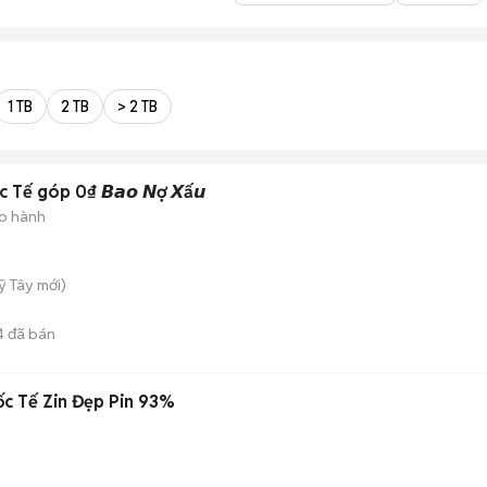
1 TB
2 TB
> 2 TB
Tế góp 0₫ 𝘽𝙖𝙤 𝙉ợ 𝙓ấ𝙪
o hành
ỹ Tây
mới)
4
đã bán
c Tế Zin Đẹp Pin 93%