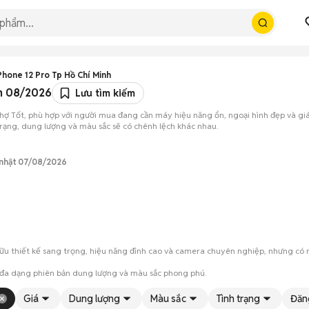
Phone 12 Pro Tp Hồ Chí Minh
án 08/2026
Lưu tìm kiếm
hợ Tốt, phù hợp với người mua đang cần máy hiệu năng ổn, ngoại hình đẹp và giá
nh trạng, dung lượng và màu sắc sẽ có chênh lệch khác nhau.
 nhật 07/08/2026
hữu thiết kế sang trọng, hiệu năng đỉnh cao và camera chuyên nghiệp, nhưng có m
 đa dạng phiên bản dung lượng và màu sắc phong phú.
ra ngoại hình, màn hình và các chức năng của máy trước khi mua.
Giá
Dung lượng
Màu sắc
Tình trạng
Đăn