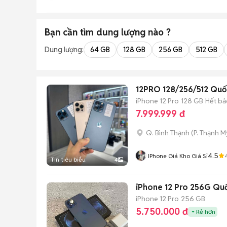
Bạn cần tìm
dung lượng
nào ?
Dung lượng:
64 GB
128 GB
256 GB
512 GB
12PRO 128/256/512 Quốc 
iPhone 12 Pro
128 GB
Hết bả
7.999.999 đ
Q. Bình Thạnh
(
P. Thạnh M
4.5
IPhone Giá Kho Giá Sỉ
Tin tiêu biểu
4
iPhone 12 Pro 256G Quố
iPhone 12 Pro
256 GB
5.750.000 đ
Rẻ hơn