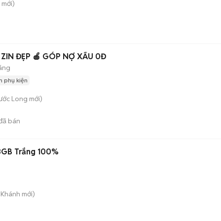
mới)
12PRO 128G 🍎 ZIN ĐẸP 🍎 GÓP NỢ XẤU 0Đ
áng
 phụ kiện
hước Long
mới)
đã bán
28GB Trắng 100%
n Khánh
mới)