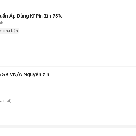
uẩn Áp Dùng Kĩ Pin Zin 93%
nh
m phụ kiện
56GB VN/A Nguyên zin
̀a
mới)