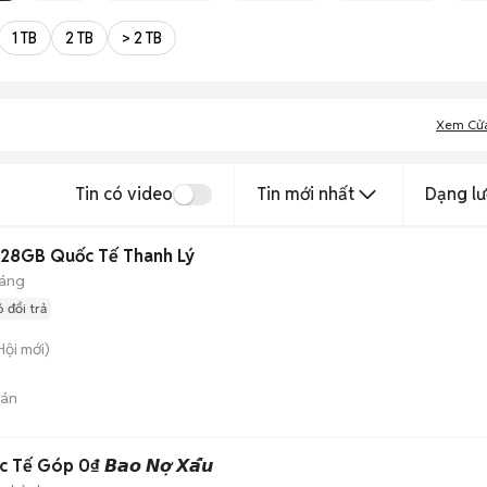
ục, có thể chốt nhanh khi cả hai bên đồng ý về mức giá.
1 TB
2 TB
> 2 TB
Xem Cử
Tin có video
Tin mới nhất
Dạng lư
 128GB Quốc Tế Thanh Lý
háng
 đổi trả
Hội
mới)
bán
Góp 0₫ 𝘽𝙖𝙤 𝙉𝙤̛̣ 𝙓𝙖̂́𝙪