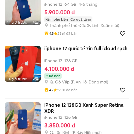
iPhone 12
64 GB
4-6 tháng
5.900.000 đ
Kèm phụ kiện
Có quà tặng
14 giờ trước
6
Thành phố Thủ Đức
(
P. Linh Xuân
mới)
4.5
2561
đã bán
iiphone 12 quốc tế zin full icloud sạch
iPhone 12
128 GB
4.100.000 đ
Rẻ hơn
14 giờ trước
3
Q. Gò Vấp
(
P. An Hội Đông
mới)
4.7
2601
đã bán
iPhone 12 128GB Xanh Super Retina
XDR
iPhone 12
128 GB
3.850.000 đ
Q. Tân Bình
(
P. Bảy Hiền
mới)