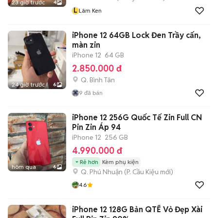
23 giờ trước
4
L
Lâm Ken
iPhone 12 64GB Lock Đen Trầy cấn,
màn zin
iPhone 12
64 GB
2.850.000 đ
Q. Bình Tân
24 giờ trước
6
9
đã bán
iPhone 12 256G Quốc Tế Zin Full CN
Pin Zin Áp 94
iPhone 12
256 GB
4.990.000 đ
Rẻ hơn
Kèm phụ kiện
hôm qua
6
Q. Phú Nhuận
(
P. Cầu Kiệu
mới)
4.6
iPhone 12 128G Bản QTẾ Vỏ Đẹp Xài