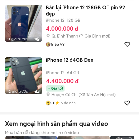
Bán lại iPhone 12 128GB QT pin 92
đẹp
iPhone 12
128 GB
4.000.000 đ
Q. Bình Thạnh
(
P. Gia Định
mới)
11 giờ trước
3
Triệu VY
iPhone 12 64GB Đen
iPhone 12
64 GB
4.400.000 đ
Giá tốt
12 giờ trước
4
Huyện Củ Chi
(
Xã Tân An Hội
mới)
t
5.0
16
đã bán
Xem ngoại hình sản phẩm qua video
Mua bán dễ dàng khi xem tin có video