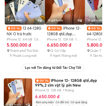
7 giờ trước
4
13 giờ trước
6
13 giờ trước
12 64-128G
IPhone 12-
I
NX O trả trước
128GB qtế,đẹp
64-128GB 
iPhone 12
64 GB
Còn
99%,2 sim vật lý. pin
iPhone 12
128 GB
1
-GÓP 0Đ-
iPhone 12
6
bảo hành
tháng
tháng
5.500.000 đ
6.650.000 đ
5.800.00
New
Thành phố Thủ Đức
Q. Gò Vấp
Quận 7
P. Phước Long mới
P. Hạnh Thông mới
P. Tân Hưn
Lọc với Tin đăng từ Đối Tác Chợ Tốt
IPhone 12- 128GB qtế,đẹp
99%,2 sim vật lý. pin New
iPhone 12
128 GB
1 tháng
6.650.000 đ
Kèm phụ kiện
Có đổi trả
Có quà tặng
13 giờ trước
6