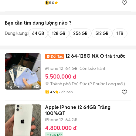
b
5.0
Bạn cần tìm
dung lượng
nào ?
Dung lượng:
64 GB
128 GB
256 GB
512 GB
1 TB
2 
12 64-128G NX O trả trước
iPhone 12
64 GB
Còn bảo hành
5.500.000 đ
Thành phố Thủ Đức
(
P. Phước Long
mới)
7 giờ trước
4
4.6
7
đã bán
Apple iPhone 12 64GB Trắng
100%QT
iPhone 12
64 GB
4.800.000 đ
Giá tốt