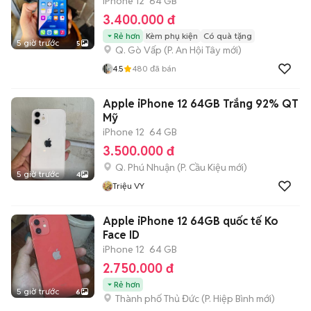
iPhone 12
64 GB
3.400.000 đ
Rẻ hơn
Kèm phụ kiện
Có quà tặng
5 giờ trước
5
Q. Gò Vấp
(
P. An Hội Tây
mới)
4.5
480
đã bán
Apple iPhone 12 64GB Trắng 92% QT
Mỹ
iPhone 12
64 GB
3.500.000 đ
Q. Phú Nhuận
(
P. Cầu Kiệu
mới)
5 giờ trước
4
Triệu VY
Apple iPhone 12 64GB quốc tế Ko
Face ID
iPhone 12
64 GB
2.750.000 đ
Rẻ hơn
5 giờ trước
6
Thành phố Thủ Đức
(
P. Hiệp Bình
mới)