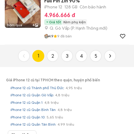
Full Pin Zin 90%
iPhone 12
128 GB
Còn bảo hành
4.966.666 đ
Giá tốt
Kèm phụ kiện
hôm qua
6
Q. Gò Vấp
(
P. Hạnh Thông
mới)
4.9
9
đã bán
1
2
3
4
5
Giá iPhone 12 cũ tại TPHCM theo quận, huyện phổ biến
iPhone 12 cũ Thành phố Thủ Đức
: 4,95 triệu
iPhone 12 cũ Quận Gò Vấp
: 4,8 triệu
iPhone 12 cũ Quận 1
: 4,8 triệu
iPhone 12 cũ Quận Bình Tân
: 4,8 triệu
iPhone 12 cũ Quận 10
: 5,65 triệu
iPhone 12 cũ Quận Tân Bình
: 4,99 triệu
iPhone 12 cũ Quận Bình Thạnh
: 4,85 triệu