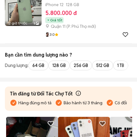
iPhone 12
128 GB
5.800.000 đ
Giá tốt
12 giờ trước
5
Quận 11
(
P. Phú Thọ
mới)
3.0
Bạn cần tìm
dung lượng
nào ?
Dung lượng:
64 GB
128 GB
256 GB
512 GB
1 TB
2 
Tin đăng từ Đối Tác Chợ Tốt
Hàng đúng mô tả
Bảo hành từ 3 tháng
Có đổi trả