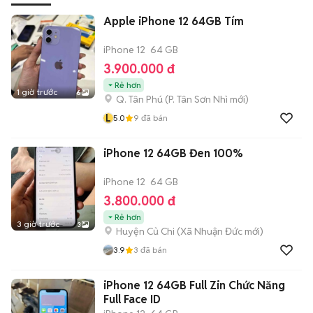
Apple iPhone 12 64GB Tím
iPhone 12
64 GB
3.900.000 đ
Rẻ hơn
1 giờ trước
6
Q. Tân Phú
(
P. Tân Sơn Nhì
mới)
L
5.0
9
đã bán
iPhone 12 64GB Đen 100%
iPhone 12
64 GB
3.800.000 đ
Rẻ hơn
3 giờ trước
3
Huyện Củ Chi
(
Xã Nhuận Đức
mới)
3.9
3
đã bán
iPhone 12 64GB Full Zin Chức Năng
Full Face ID