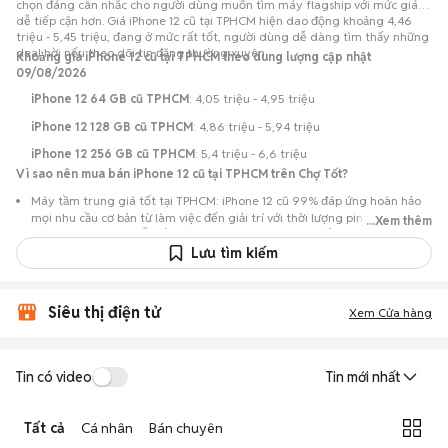
chọn đáng cân nhắc cho người dùng muốn tìm máy flagship với mức giá
dễ tiếp cận hơn. Giá iPhone 12 cũ tại TPHCM hiện dao động khoảng 4,46
triệu - 5,45 triệu, đang ở mức rất tốt, người dùng dễ dàng tìm thấy những
deal hời nếu theo dõi tin đăng thường xuyên.
Khoảng giá iPhone 12 cũ tại TPHCM theo dung lượng cập nhật
09/08/2026
iPhone 12 64 GB cũ TPHCM
: 4,05 triệu - 4,95 triệu
iPhone 12 128 GB cũ TPHCM
: 4,86 triệu - 5,94 triệu
iPhone 12 256 GB cũ TPHCM
: 5,4 triệu - 6,6 triệu
Vì sao nên mua bán iPhone 12 cũ tại TPHCM trên Chợ Tốt?
Máy tầm trung giá tốt tại TPHCM: iPhone 12 cũ 99% đáp ứng hoàn hảo
mọi nhu cầu cơ bản từ làm việc đến giải trí với thời lượng pin bền bỉ,
...Xem thêm
nhưng có mức giá dễ tiếp cận hơn so với khi mới ra mắt.
Lưu tìm kiếm
Nguồn lựa chọn phong phú: Hơn 695 tin đăng tại TPHCM, với đa dạng
phiên bản dung lượng và màu sắc phong phú.
Chủ động kiểm tra máy: Dễ dàng hẹn gặp người bán để kiểm tra ngoại
Siêu thị điện tử
Xem Cửa hàng
hình, màn hình và các chức năng của máy trước khi mua.
Mua bán nhanh chóng: Giao dịch trực tiếp tại TPHCM, ít thủ tục, có thể
chốt nhanh khi cả hai bên đồng ý về mức giá.
Tin có video
Tin mới nhất
Tất cả
Cá nhân
Bán chuyên