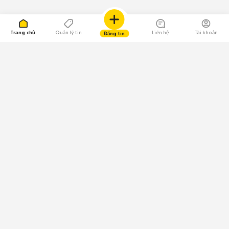
Trang chủ
Quản lý tin
Liên hệ
Tài khoản
Đăng tin
109.000 Bình chọn
Tải ứng dụng Chợ Tốt
Về Chợ Tốt
Quy chế sàn
Chính sách bảo mật
Giải quyết tranh chấp
CÔNG TY TNHH CHỢ TỐT - Người đại diện theo pháp luật:
Nguyễn Trọng Tấn; GPDKKD: 0312120782 do Sở KH & ĐT TP.HCM cấp ngày
11/01/2013;
GPMXH: 185/GP-BTTTT do Bộ Thông tin và Truyền thông
cấp ngày 09/07/2024 - Chịu trách nhiệm
nội dung: Trần Hoàng Ly.
Chính sách sử dụng