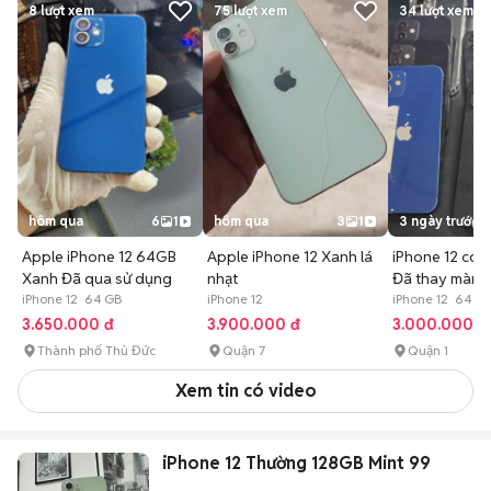
8
lượt xem
75
lượt xem
34
lượt xem
hôm qua
6
1
hôm qua
3
1
3 ngày trước
Apple iPhone 12 64GB
Apple iPhone 12 Xanh lá
iPhone 12 co 
Xanh Đã qua sử dụng
nhạt
Đã thay màn h
iPhone 12 64 GB
iPhone 12
iPhone 12 64 G
3.650.000 đ
3.900.000 đ
3.000.000 đ
Thành phố Thủ Đức
Quận 7
Quận 1
Xem tin có video
iPhone 12 Thường 128GB Mint 99