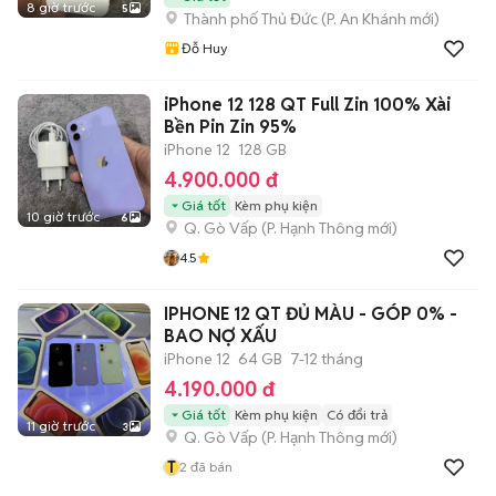
8 giờ trước
5
Thành phố Thủ Đức
(
P. An Khánh
mới)
Đỗ Huy
iPhone 12 128 QT Full Zin 100% Xài
Bền Pin Zin 95%
iPhone 12
128 GB
4.900.000 đ
Giá tốt
Kèm phụ kiện
10 giờ trước
6
Q. Gò Vấp
(
P. Hạnh Thông
mới)
4.5
IPHONE 12 QT ĐỦ MÀU - GÓP 0% -
BAO NỢ XẤU
iPhone 12
64 GB
7-12 tháng
4.190.000 đ
Giá tốt
Kèm phụ kiện
Có đổi trả
11 giờ trước
3
Q. Gò Vấp
(
P. Hạnh Thông
mới)
T
2
đã bán