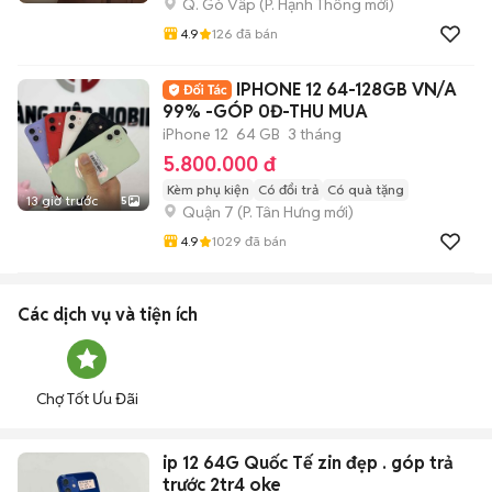
Q. Gò Vấp
(
P. Hạnh Thông
mới)
4.9
126
đã bán
IPHONE 12 64-128GB VN/A
99% -GÓP 0Đ-THU MUA
iPhone 12
64 GB
3 tháng
5.800.000 đ
Kèm phụ kiện
Có đổi trả
Có quà tặng
13 giờ trước
5
Quận 7
(
P. Tân Hưng
mới)
4.9
1029
đã bán
Các dịch vụ và tiện ích
Chợ Tốt Ưu Đãi
ip 12 64G Quốc Tế zin đẹp . góp trả
trước 2tr4 oke