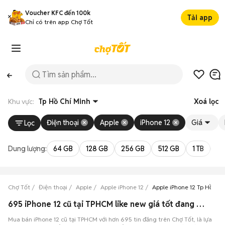
Voucher KFC đến 100k
Tải app
Chỉ có trên app Chợ Tốt
Khu vực:
Tp Hồ Chí Minh
Xoá lọc
Điện thoại
Apple
iPhone 12
Giá
Lọc
Dung lượng:
64 GB
128 GB
256 GB
512 GB
1 TB
2 
Chợ Tốt
Điện thoại
Apple
Apple iPhone 12
Apple iPhone 12 Tp Hồ Chí
695 iPhone 12 cũ tại TPHCM like new giá tốt đang bán 08/2026
Mua bán iPhone 12 cũ tại TPHCM với hơn 695 tin đăng trên Chợ Tốt, là lựa