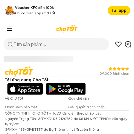
Voucher KFC đến 100k
Tải app
Chỉ có trên app Chợ Tốt
109.000 Bình chọn
Tải ứng dụng Chợ Tốt
Về Chợ Tốt
Quy chế sàn
Chính sách bảo mật
Giải quyết tranh chấp
CÔNG TY TNHH CHỢ TỐT - Người đại diện theo pháp luật:
Đã có lỗi xảy ra!
Nguyễn Trọng Tấn; GPDKKD: 0312120782 do Sở KH & ĐT TP.HCM cấp ngày
11/01/2013;
Vui lòng thử lại sau.
GPMXH: 185/GP-BTTTT do Bộ Thông tin và Truyền thông