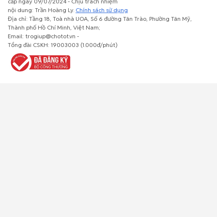
cấp ngày 09/07/2024 - Chịu trách nhiệm
nội dung: Trần Hoàng Ly.
Chính sách sử dụng
Địa chỉ: Tầng 18, Toà nhà UOA, Số 6 đường Tân Trào, Phường Tân Mỹ,
Thành phố Hồ Chí Minh, Việt Nam;
Email: trogiup@chotot.vn -
Bất động
Xe cộ
Thú cưng
Đồ gia
Giải trí, Thể
Tổng đài CSKH: 19003003 (1.000đ/phút)
sản
dụng, nội
thao, Sở
thất, cây
thích
cảnh
Việc làm
Đồ điện tử
Tủ lạnh, máy
Đồ dùng văn
Thời trang,
lạnh, máy
phòng,
Đồ dùng cá
giặt
công nông
nhân
nghiệp
Về trang chủ