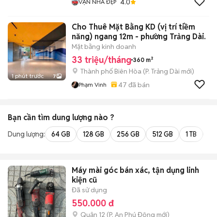
4.0
VẠN NHÀ ĐẸP
Cho Thuê Mặt Bằng KD (vị trí tiềm
năng) ngang 12m - phường Trảng Dài.
Mặt bằng kinh doanh
33 triệu/tháng
360 m²
Thành phố Biên Hòa
(
P. Trảng Dài
mới)
1 phút trước
7
47
đã bán
Phạm Vinh
Bạn cần tìm
dung lượng
nào ?
Dung lượng:
64 GB
128 GB
256 GB
512 GB
1 TB
2 
Máy mài góc bán xác, tận dụng linh
kiện cũ
Đã sử dụng
550.000 đ
Quận 12
(
P. An Phú Đông
mới)