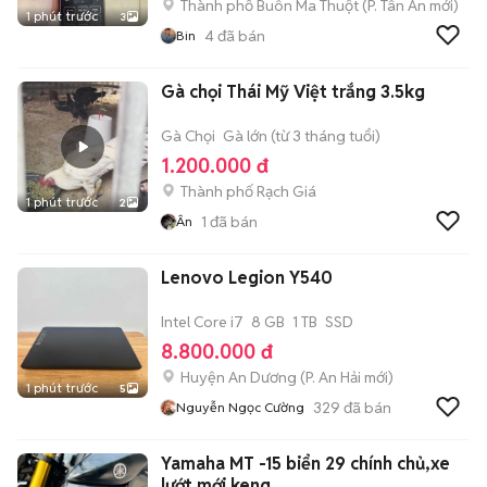
Thành phố Buôn Ma Thuột
(
P. Tân An
mới)
1 phút trước
3
4
đã bán
Bin
Gà chọi Thái Mỹ Việt trắng 3.5kg
Gà Chọi
Gà lớn (từ 3 tháng tuổi)
1.200.000 đ
Thành phố Rạch Giá
1 phút trước
2
1
đã bán
Ân
Lenovo Legion Y540
Intel Core i7
8 GB
1 TB
SSD
8.800.000 đ
Huyện An Dương
(
P. An Hải
mới)
1 phút trước
5
329
đã bán
Nguyễn Ngọc Cường
Yamaha MT -15 biển 29 chính chủ,xe
lướt mới keng