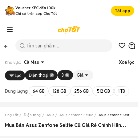
Voucher KFC đến 100k
Tải app
Chỉ có trên app Chợ Tốt
Khu vực:
Cà Mau
Xoá lọc
Điện thoại
3
Giá
Lọc
Dung lượng:
64 GB
128 GB
256 GB
512 GB
1 TB
2 
Chợ Tốt
Điện thoại
Asus
Asus Zenfone Selfie
Asus Zenfone Selfie C
Mua Bán Asus Zenfone Selfie Cũ Giá Rẻ Chính Hãng Cà Mau