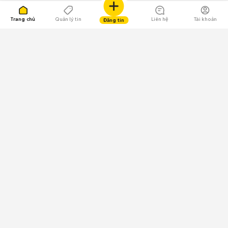
Trang chủ
Quản lý tin
Liên hệ
Tài khoản
Đăng tin
109.000 Bình chọn
Tải ứng dụng Chợ Tốt
Về Chợ Tốt
Quy chế sàn
Chính sách bảo mật
Giải quyết tranh chấp
CÔNG TY TNHH CHỢ TỐT - Người đại diện theo pháp luật:
Nguyễn Trọng Tấn; GPDKKD: 0312120782 do Sở KH & ĐT TP.HCM cấp ngày
11/01/2013;
GPMXH: 185/GP-BTTTT do Bộ Thông tin và Truyền thông
cấp ngày 09/07/2024 - Chịu trách nhiệm
nội dung: Trần Hoàng Ly.
Chính sách sử dụng
Địa chỉ: Tầng 18, Toà nhà UOA, Số 6 đường Tân Trào, Phường Tân Mỹ,