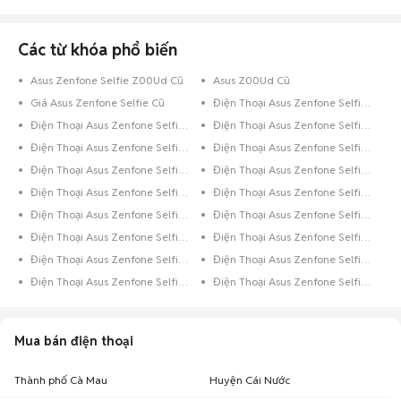
Đừng lo, đã có Chợ Tốt luôn đồng hành cùng bạn. Chỉ cần một cái click
chuột vào Chợ Tốt, bạn đã có thể thỏa sức lựa chọn cho mình một chiếc
Asus Zenfone Selfie cũ với giá siêu tiết kiệm tại Cà Mau nhưng vẫn đảm
Các từ khóa phổ biến
bảo chất lượng. Trường hợp bạn đang sở hữu chiếc điện thoại Asus cũ đã
qua sử dụng và muốn bán, hãy chụp hình lại và đăng tin rao bán ngay
Asus Zenfone Selfie Z00Ud Cũ
Asus Z00Ud Cũ
trên Chợ Tốt.
Giá Asus Zenfone Selfie Cũ
Điện Thoại Asus Zenfone Selfie Trắng
Chúc các bạn có trải nghiệm mua bán
điện thoại cũ
tuyệt vời trên Chợ
Tốt.
Điện Thoại Asus Zenfone Selfie Đen
Điện Thoại Asus Zenfone Selfie 8GB Xanh Dương
Điện Thoại Asus Zenfone Selfie 8GB Đen
Điện Thoại Asus Zenfone Selfie 64GB Xanh Dương
Điện Thoại Asus Zenfone Selfie 64GB Vàng
Điện Thoại Asus Zenfone Selfie 64GB Trắng
Điện Thoại Asus Zenfone Selfie 64GB Hồng
Điện Thoại Asus Zenfone Selfie 64GB Đen
Điện Thoại Asus Zenfone Selfie 32GB Xanh Lá
Điện Thoại Asus Zenfone Selfie 32GB Xanh Dương
Điện Thoại Asus Zenfone Selfie 32GB Xám
Điện Thoại Asus Zenfone Selfie 32GB Vàng
Điện Thoại Asus Zenfone Selfie 32GB Trắng
Điện Thoại Asus Zenfone Selfie 32GB Hồng
Điện Thoại Asus Zenfone Selfie 32GB Đen
Điện Thoại Asus Zenfone Selfie 32GB Bạc
Mua bán điện thoại
Thành phố Cà Mau
Huyện Cái Nước