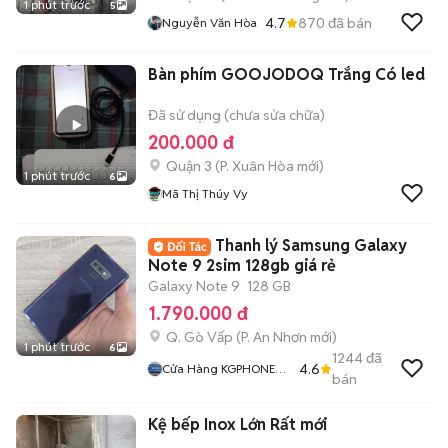
1 phút trước
5
4.7
870
đã bán
Nguyễn Văn Hòa
Bàn phím GOOJODOQ Trắng Có led
Đã sử dụng (chưa sửa chữa)
200.000 đ
Quận 3
(
P. Xuân Hòa
mới)
1 phút trước
6
Mã Thị Thúy Vy
Thanh lý Samsung Galaxy
Note 9 2sim 128gb giá rẻ
Galaxy Note 9
128 GB
1.790.000 đ
Q. Gò Vấp
(
P. An Nhơn
mới)
1 phút trước
6
1244
đã
4.6
Cửa Hàng KGPHONE
bán
STORE
Kệ bếp Inox Lớn Rất mới