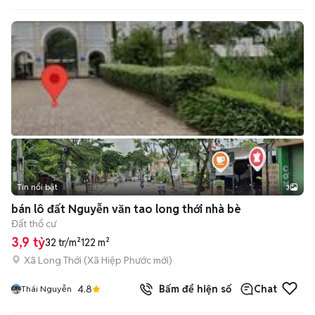
Tin nổi bật
3
bán lô đất Nguyễn văn tao long thới nhà bè
Đất thổ cư
3,9 tỷ
32 tr/m²
122 m²
Xã Long Thới
(
Xã Hiệp Phước
mới)
4.8
Bấm để hiện số
Chat
Thái Nguyễn