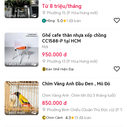
Từ 8 triệu/tháng
Phường 15
(
P. Hòa Hưng
mới)
1 phút trước
4
5.0
1
đã bán
Hồng
Ghế cafe thân nhựa xếp chồng
CC1588-P tại HCM
Mới
950.000 đ
Phường 13
(
P. Hòa Hưng
mới)
1 phút trước
4
B
Bàn Ghế Hiện Đại
Chim Vàng Anh Đầu Đen , Mỏ Đỏ
Chim Vàng Anh
Chim lớn (từ 3 tháng tuổi)
850.000 đ
Phường Bình Chiểu (Quận Thủ Đức cũ)
(
P. Ta
1 phút trước
4
C
4.3
13
đã bán
Chim Cảnh