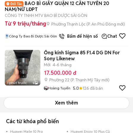
BAO BÌ GIẤY QUẬN 12 CẦN TUYỂN 20
NAM/NỮ LĐPT
CÔNG TY TNHH MTV BAO BÌ DƯỢC SÀI GÒN
Từ 9 triệu/tháng
Phường Thạnh Lộc
(
P. An Phú Đông
mới)
Bấm để hiện số
Chat
Công Ty Bao Bì Dược Sài Gòn
Ống kính Sigma 85 F1.4 DG DN For
Sony Likenew
Mới
4-6 tháng
17.500.000 đ
Phường 22
(
P. Thạnh Mỹ Tây
mới)
1 phút trước
5
5.0
126
đã bán
Hoàng Tuyến
Xem thêm
Các từ khóa phổ biến
Huawei Mate 10 Pro
Huawei Enjoy 10 Plus Cũ