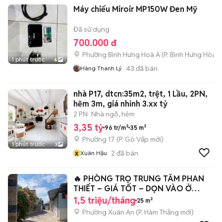
Máy chiếu Miroir MP150W Đen Mỹ
Đã sử dụng
700.000 đ
Phường Bình Hưng Hoà A
(
P. Bình Hưng Hòa
m
1 phút trước
6
43
đã bán
Hàng Thanh Lý
nhà P17, dtcn:35m2, trệt, 1 Lầu, 2PN,
hẽm 3m, giá nhỉnh 3.xx tỷ
2 PN
Nhà ngõ, hẻm
3,35 tỷ
96 tr/m²
35 m²
Phường 17
(
P. Gò Vấp
mới)
1 phút trước
3
x
2
đã bán
Xuân Hậu
🔥 PHÒNG TRỌ TRUNG TÂM PHAN
THIẾT – GIÁ TỐT – DỌN VÀO Ở
NGAY 🔥
1,5 triệu/tháng
25 m²
Phường Xuân An
(
P. Hàm Thắng
mới)