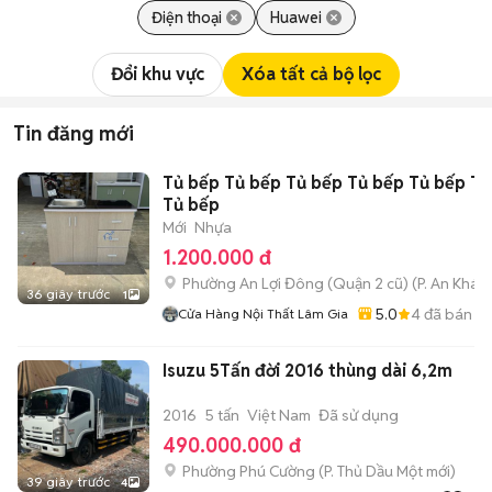
Điện thoại
Huawei
Đổi khu vực
Xóa tất cả bộ lọc
Tin đăng mới
Tủ bếp Tủ bếp Tủ bếp Tủ bếp Tủ bếp Tủ
Tủ bếp
Mới
Nhựa
1.200.000 đ
Phường An Lợi Đông (Quận 2 cũ)
(
P. An Khán
36 giây trước
1
5.0
4
đã bán
Cửa Hàng Nội Thất Lâm Gia
Isuzu 5Tấn đời 2016 thùng dài 6,2m
2016
5 tấn
Việt Nam
Đã sử dụng
490.000.000 đ
Phường Phú Cường
(
P. Thủ Dầu Một
mới)
39 giây trước
4