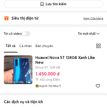
Lưu tìm kiếm
Siêu thị điện tử
Xem Cửa hàng
Tin có video
Tin mới nhất
Tất cả
Cá nhân
Bán chuyên
Huawei Nova 5T 128GB Xanh Like
New
Nova 5T
128 GB
1.450.000 đ
Xã Long Điền
1 tháng trước
5
H
Huỳnh Thị Như Ý
Các dịch vụ và tiện ích