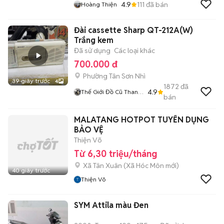
4.9
111
đã bán
Hoàng Thiện
Đài cassette Sharp QT-212A(W)
Trắng kem
Đã sử dụng
Các loại khác
700.000 đ
Phường Tân Sơn Nhì
39 giây trước
4
1872
đã
4.9
Thế Giới Đồ Cũ Thanh
bán
Lý
MALATANG HOTPOT TUYỂN DỤNG
BẢO VỆ
Thiện Võ
Từ 6,30 triệu/tháng
Xã Tân Xuân
(
Xã Hóc Môn
mới)
40 giây trước
Thiện Võ
SYM Attila màu Đen