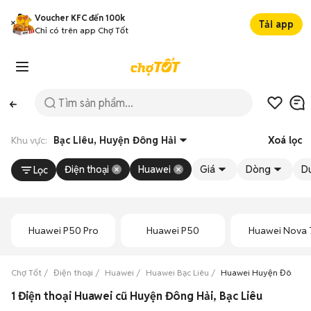
Voucher KFC đến 100k
Tải app
Chỉ có trên app Chợ Tốt
Khu vực:
Bạc Liêu, Huyện Đông Hải
Xoá lọc
Điện thoại
Huawei
Giá
Dòng
D
Lọc
Huawei P50 Pro
Huawei P50
Huawei Nova 
Chợ Tốt
Điện thoại
Huawei
Huawei Bạc Liêu
Huawei Huyện Đông H
1 Điện thoại Huawei cũ Huyện Đông Hải, Bạc Liêu