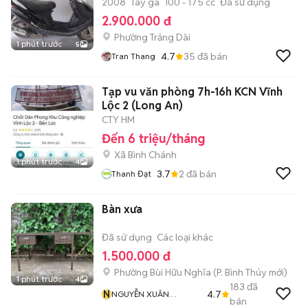
2008
Tay ga
100 - 175 cc
Đã sử dụng
2.900.000 đ
Phường Trảng Dài
1 phút trước
5
4.7
35
đã bán
Tran Thang
Tạp vu văn phòng 7h-16h KCN Vĩnh
Lộc 2 (Long An)
CTY HM
Đến 6 triệu/tháng
Xã Bình Chánh
1 phút trước
4
3.7
2
đã bán
Thanh Đạt
Bàn xưa
Đã sử dụng
Các loại khác
1.500.000 đ
Phường Bùi Hữu Nghĩa
(
P. Bình Thủy
mới)
1 phút trước
4
183
đã
N
4.7
NGUYỄN XUÂN
bán
TRƯỜNG