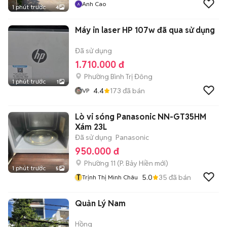
Anh Cao
1 phút trước
4
Máy in laser HP 107w đã qua sử dụng
Đã sử dụng
1.710.000 đ
Phường Bình Trị Đông
1 phút trước
1
4.4
173
đã bán
VP
Lò vi sóng Panasonic NN-GT35HM
Xám 23L
Đã sử dụng
Panasonic
950.000 đ
Phường 11
(
P. Bảy Hiền
mới)
1 phút trước
5
T
5.0
35
đã bán
Trịnh Thị Minh Châu
Quản Lý Nam
Hồng