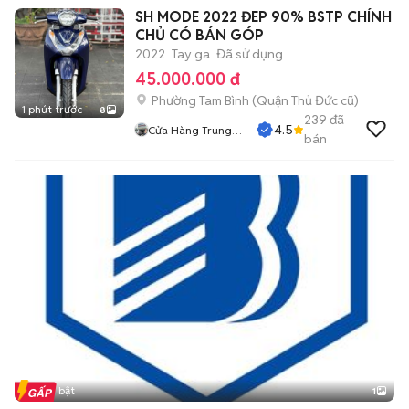
SH MODE 2022 ĐEP 90% BSTP CHÍNH
CHỦ CÓ BÁN GÓP
2022
Tay ga
Đã sử dụng
45.000.000 đ
Phường Tam Bình (Quận Thủ Đức cũ)
1 phút trước
8
239
đã
4.5
Cửa Hàng Trung
bán
Hiếu
Tin nổi bật
1