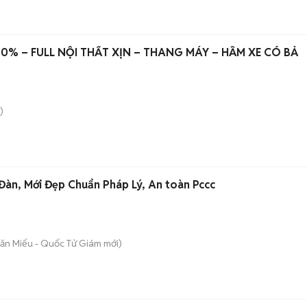
00% – FULL NỘI THẤT XỊN – THANG MÁY – HẦM XE CÓ BẢ
)
àn, Mới Đẹp Chuẩn Pháp Lý, An toàn Pccc
Văn Miếu - Quốc Tử Giám
mới)