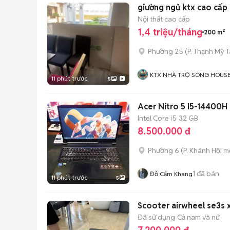
Nội thất cao cấp
1,4 triệu/tháng
200 m²
Phường 25
(
P. Thạnh Mỹ 
KTX NHÀ TRỌ SÓNG HOUS
11 phút trước
5
Acer Nitro 5 I5-14400H
Intel Core i5
32 GB
8.500.000 đ
Phường 6
(
P. Khánh Hội
mớ
1
đã bán
Đỗ Cẩm Khang
11 phút trước
5
Scooter airwheel se3s x
Đã sử dụng
Cả nam và nữ