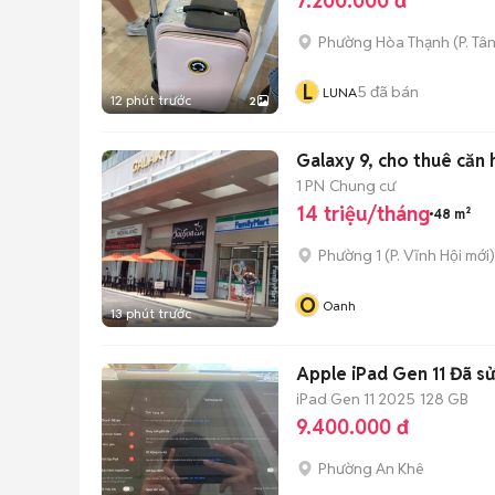
7.200.000 đ
Phường Hòa Thạnh
(
P. Tâ
L
5
đã bán
LUNA
12 phút trước
2
Galaxy 9, cho thuê căn 
1 PN
Chung cư
14 triệu/tháng
48 m²
Phường 1
(
P. Vĩnh Hội
mới)
O
Oanh
13 phút trước
Apple iPad Gen 11 Đã s
iPad Gen 11 2025
128 GB
9.400.000 đ
Phường An Khê