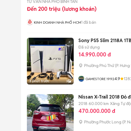
TƯ VẤN NHÀ PHỐ BÌNH TÂN
Đến 200 triệu (lương khoán)
1
đã bán
KINH DOANH NHÀ PHỐ HCM
Sony PS5 Slim 2118A 1T
Đã sử dụng
14.990.000 đ
Phường Phú Thứ
(
P. Hưng
4.9
128
GAMESTORE 1992
3 phút trước
3
Nissan X-Trail 2018 Đỏ 
2018
60.000 km
Xăng
Tự đ
470.000.000 đ
Phường Phước Long
(
P. 