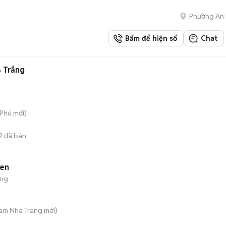
Phường An 
Bấm để hiện số
Chat
B Trắng
 Phú
mới)
2
đã bán
đen
ộng
Nam Nha Trang
mới)