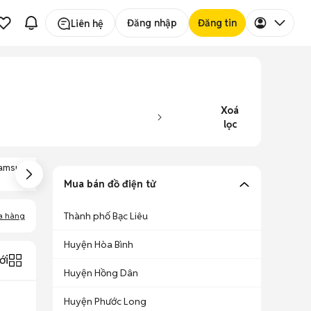
Đăng nhập
Đăng tin
Liên hệ
Xoá
lọc
amsung Galaxy
Samsung Galaxy
Samsung Galaxy
A52
A72
A71
Mua bán đồ điện tử
Thành phố Bạc Liêu
a hàng
Huyện Hòa Bình
ới
Huyện Hồng Dân
Huyện Phước Long