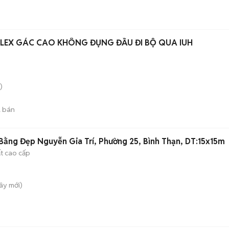
LEX GÁC CAO KHÔNG ĐỤNG ĐẦU ĐI BỘ QUA IUH
)
 bán
ằng Đẹp Nguyễn Gia Trí, Phường 25, Bình Thạn, DT:15x15m
ất cao cấp
Tây
mới)