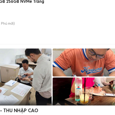
64GB 256GB NVMe Trắng
n Phú
mới)
 - THU NHẬP CAO