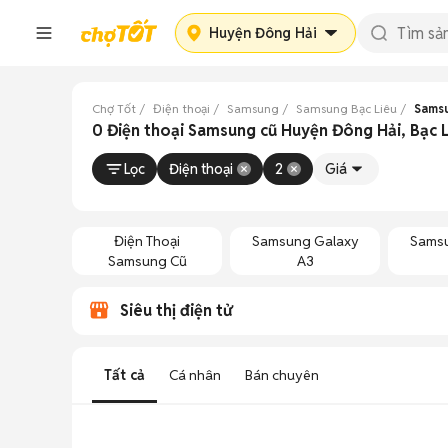
Huyện Đông Hải
Chợ Tốt
Điện thoại
Samsung
Samsung Bạc Liêu
Samsu
0 Điện thoại Samsung cũ Huyện Đông Hải, Bạc 
Lọc
Điện thoại
2
Giá
Điện Thoại
Samsung Galaxy
Samsu
Samsung Cũ
A3
Siêu thị điện tử
Tất cả
Cá nhân
Bán chuyên