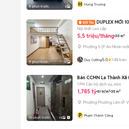
H
Hung Truong
9 phút trước
2
DUPLEX MỚI 1
Nội thất cao cấp
5,5 triệu/tháng
30 m²
Phường 5
(
P. An Nhơn
mới
5.0
1
đã bán
Duy Cường
9 phút trước
12
Bán CCMN La Thành Xã Đ
1 PN
Căn hộ dịch vụ, mini
1,785 tỷ
51 tr/m²
35 m²
Phường Phương Liên
(
P. 
P
Phạm Thành Công
10 phút trước
12