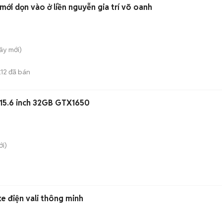
giường ngủ ktx cao cấp mới dọn vào ở liền nguyễn gia trí võ oanh
Tây
mới)
12
đã bán
E
 15.6 inch 32GB GTX1650
i)
e điện vali thông minh