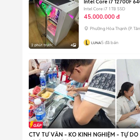
Intel Core i7 12700F 
Intel Core i7
1 TB
SSD
45.000.000 đ
Phường Hòa Thạnh
(
P. Tâ
L
5
đã bán
LUNA
2 phút trước
4
Tin nổi bật
CTV TƯ VẤN - KO KINH NGHIỆM - TỰ DO