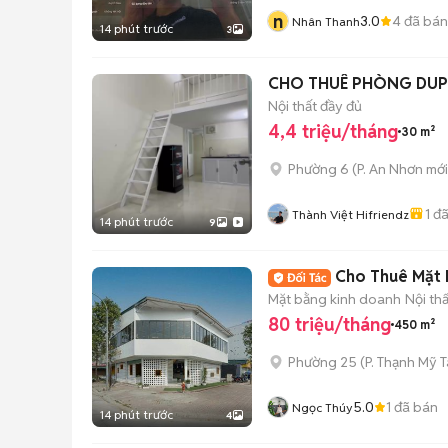
n
3.0
4
đã bán
Nhân Thanh
14 phút trước
3
CHO THUÊ PHÒNG DUP
Nội thất đầy đủ
4,4 triệu/tháng
30 m²
Phường 6
(
P. An Nhơn
mới
1
đã
Thành Việt Hifriendz
14 phút trước
9
Cho Thuê Mặt B
Mặt bằng kinh doanh
Nội th
80 triệu/tháng
450 m²
Phường 25
(
P. Thạnh Mỹ 
5.0
1
đã bán
Ngọc Thúy
14 phút trước
4