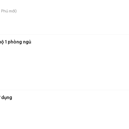
n Phú
mới)
hộ 1 phòng ngủ
ử dụng