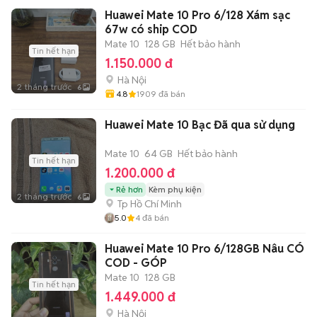
Huawei Mate 10 Pro 6/128 Xám sạc
67w có ship COD
Mate 10
128 GB
Hết bảo hành
Tin hết hạn
1.150.000 đ
Hà Nội
2 tháng trước
6
4.8
1909
đã bán
Huawei Mate 10 Bạc Đã qua sử dụng
Mate 10
64 GB
Hết bảo hành
Tin hết hạn
1.200.000 đ
Rẻ hơn
Kèm phụ kiện
2 tháng trước
6
Tp Hồ Chí Minh
5.0
4
đã bán
Huawei Mate 10 Pro 6/128GB Nâu CÓ
COD - GÓP
Mate 10
128 GB
Tin hết hạn
1.449.000 đ
Hà Nội