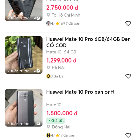
2.750.000 đ
Tp Hồ Chí Minh
2 tuần trước
6
4.4
1697
đã bán
Huawei Mate 10 Pro 6GB/64GB Đen
CÓ COD
Mate 10
64 GB
1.299.000 đ
Hà Nội
2 tuần trước
6
O
3
đã bán
Huawei Mate 10 Pro bán or fl
Mate 10
1.500.000 đ
Giá tốt
3 tuần trước
3
Đồng Nai
N
4.4
17
đã bán