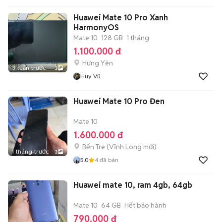
Huawei Mate 10 Pro Xanh
HarmonyOS
Mate 10
128 GB
1 tháng
1.100.000 đ
Hưng Yên
3 tuần trước
3
Huy Vũ
Huawei Mate 10 Pro Đen
Mate 10
1.600.000 đ
Bến Tre
(
Vĩnh Long
mới)
1 tháng trước
3
5.0
4
đã bán
Huawei mate 10, ram 4gb, 64gb
Mate 10
64 GB
Hết bảo hành
790.000 đ