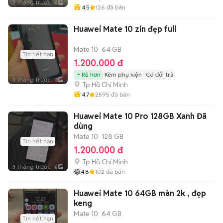
3 tháng trước
6
4.5
126
đã bán
Huawei Mate 10 zin đẹp full
Mate 10
64 GB
Tin hết hạn
1.200.000 đ
Rẻ hơn
Kèm phụ kiện
Có đổi trả
3 tháng trước
3
Tp Hồ Chí Minh
4.7
2595
đã bán
Huawei Mate 10 Pro 128GB Xanh Đã
dùng
Mate 10
128 GB
Tin hết hạn
1.200.000 đ
Tp Hồ Chí Minh
3 tháng trước
6
4.8
102
đã bán
Huawei Mate 10 64GB màn 2k , đẹp
keng
Mate 10
64 GB
Tin hết hạn