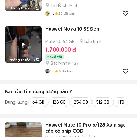
Tp Hồ Chí Minh
1 tháng trước
4
4.6
23
đã bán
Huawei Nova 10 SE Đen
Mate 10
64 GB
Hết bảo hành
1.700.000 đ
Giá tốt
1 tháng trước
4
Bắc Ninh
137
4.0
6
đã bán
Bạn cần tìm
dung lượng
nào ?
Dung lượng:
64 GB
128 GB
256 GB
512 GB
1 TB
2 
Huawei Mate 10 Pro 6/128 Xám sạc
cáp có ship COD