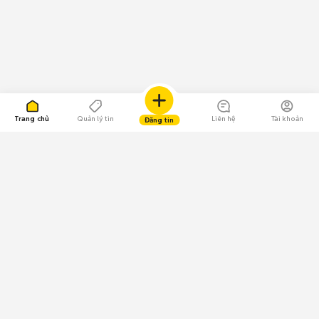
Trang chủ
Quản lý tin
Liên hệ
Tài khoản
Đăng tin
109.000 Bình chọn
Tải ứng dụng Chợ Tốt