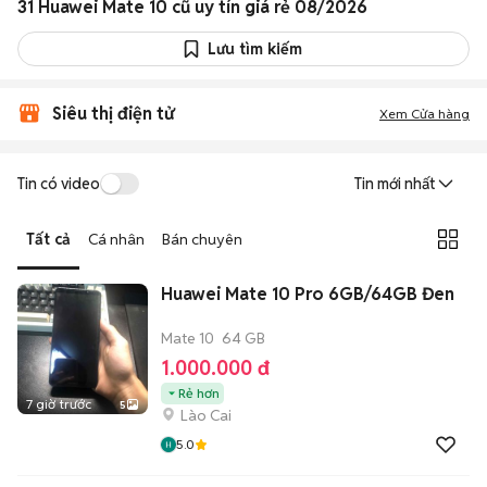
31 Huawei Mate 10 cũ uy tín giá rẻ 08/2026
Lưu tìm kiếm
Siêu thị điện tử
Xem Cửa hàng
Tin có video
Tin mới nhất
Tất cả
Cá nhân
Bán chuyên
Huawei Mate 10 Pro 6GB/64GB Đen
Mate 10
64 GB
1.000.000 đ
Rẻ hơn
7 giờ trước
5
Lào Cai
5.0