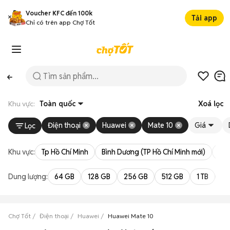
Voucher KFC đến 100k
Tải app
Chỉ có trên app Chợ Tốt
Khu vực:
Toàn quốc
Xoá lọc
Điện thoại
Huawei
Mate 10
Giá
Lọc
Khu vực:
Tp Hồ Chí Minh
Bình Dương (TP Hồ Chí Minh mới)
Bà 
Dung lượng:
64 GB
128 GB
256 GB
512 GB
1 TB
2 
Chợ Tốt
Điện thoại
Huawei
Huawei Mate 10