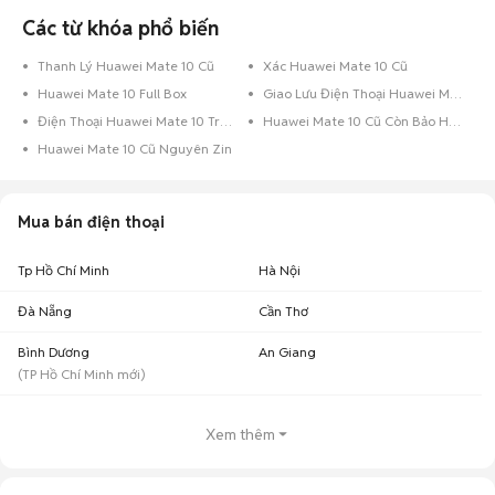
10
Minh
triệu
Các từ khóa phổ biến
1,17 triệu - 1,43
Huawei Mate 10 cũ Hà Nội
9
triệu
Thanh Lý Huawei Mate 10 Cũ
Xác Huawei Mate 10 Cũ
Lưu ý:
Mức giá dựa trên các tin đăng tại Chợ Tốt, chỉ mang tính chất tham
Huawei Mate 10 Full Box
Giao Lưu Điện Thoại Huawei Mate 10
khảo. Giá Huawei Mate 10 cũ sẽ phụ thuộc vào tình trạng, phiên bản và các
Điện Thoại Huawei Mate 10 Trả Góp
Huawei Mate 10 Cũ Còn Bảo Hành
thoả thuận khi mua bán.
Huawei Mate 10 Cũ Nguyên Zin
Mua bán Huawei Mate 10 cũ
Chợ Tốt có 31 tin đăng bán, mua Huawei Mate 10 cũ với nhiều khoảng giá
giúp người dùng dễ dàng tìm kiếm và so sánh giá cả.
Mua bán điện thoại
Chợ Tốt - Nơi mua bán Huawei Mate 10 cũ giá tốt nhất!
Tp Hồ Chí Minh
Hà Nội
Đà Nẵng
Cần Thơ
Bình Dương
An Giang
(
TP Hồ Chí Minh
mới)
Xem thêm