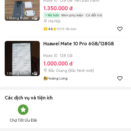
Mate 10
128 GB
Hết bảo hành
1.350.000 đ
Rẻ hơn
Kèm phụ kiện
Có đổi trả
1 tháng trước
6
Hà Nội
4.8
1909
đã bán
Huawei Mate 10 Pro 6GB/128GB
Mate 10
128 GB
1.000.000 đ
Bắc Giang
(
Bắc Ninh
mới)
1 tháng trước
6
h
Hoàng Long
Các dịch vụ và tiện ích
Chợ Tốt Ưu Đãi