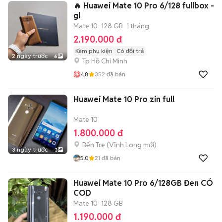
🔥 Huawei Mate 10 Pro 6/128 fullbox -
gl
Mate 10
128 GB
1 tháng
2.190.000 đ
Kèm phụ kiện
Có đổi trả
2 ngày trước
6
Tp Hồ Chí Minh
4.8
352
đã bán
Huawei Mate 10 Pro zin full
Mate 10
1.800.000 đ
Bến Tre
(
Vĩnh Long
mới)
3 ngày trước
3
5.0
21
đã bán
Huawei Mate 10 Pro 6/128GB Đen CÓ
COD
Mate 10
128 GB
1.190.000 đ