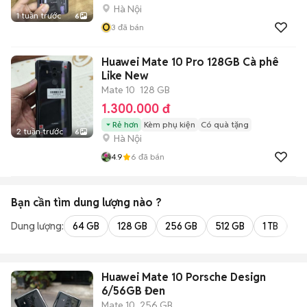
Hà Nội
1 tuần trước
6
O
3
đã bán
Huawei Mate 10 Pro 128GB Cà phê
Like New
Mate 10
128 GB
1.300.000 đ
Rẻ hơn
Kèm phụ kiện
Có quà tặng
2 tuần trước
6
Hà Nội
4.9
6
đã bán
Bạn cần tìm
dung lượng
nào ?
Dung lượng:
64 GB
128 GB
256 GB
512 GB
1 TB
2 
Huawei Mate 10 Porsche Design
6/56GB Đen
Mate 10
256 GB