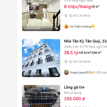
2 PN
Nhà ngõ, hẻm
8 triệu/tháng
25 m²
Tp Hồ Chí Minh
Võ Thiện Hoàng
3 phút trước
7
Nhà Tân Kỳ Tân Quý, 22
nhiều hơn 10 PN
Nhà ngõ, h
28,5 tỷ
125 tr/m²
228 m²
Tp Hồ Chí Minh
5.0
3
đã bán
Thành Danh
3 phút trước
4
Lồng gà tre
Đã sử dụng
350.000 đ