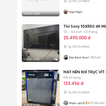
Tp Hồ Chí Minh
Nga Ngọc
5 phút trước
Tivi Sony 55XR50 4K Mi
55 – 64 inch
>12 tháng
25.490.000 đ
Tp Hồ Chí Minh
5
đã bán
Bảo Bánh Bao
7 phút trước
3
MÁY NÉN KHÍ TRỤC VÍT
Đã sử dụng
123.456 đ
Tp Hồ Chí Minh
5.0
31
đã bán
Phạm Lâm
8 phút trước
5