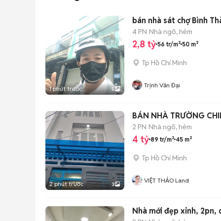
bán nhà sát
4 PN
Nhà ngõ, hẻm
2,8 tỷ
56 tr/m²
50 m²
Tp Hồ Chí Minh
Trịnh Văn Đại
1 phút trước
5
BÁN NHÀ TRƯỜNG CHIN
2 PN
Nhà ngõ, hẻm
4 tỷ
89 tr/m²
45 m²
Tp Hồ Chí Minh
VIỆT THẢO Land
2 phút trước
3