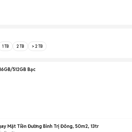
1 TB
2 TB
> 2 TB
16GB/512GB Bạc
ay Mặt Tiền Đường Bình Trị Đông, 50m2, 13tr