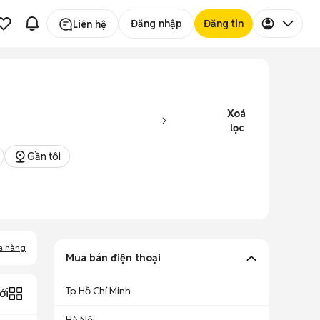
Đăng nhập
Đăng tin
Liên hệ
Xoá
lọc
Gần tôi
a hàng
Mua bán điện thoại
Tp Hồ Chí Minh
ới