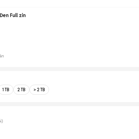
en Full zin
án
1 TB
2 TB
> 2 TB
i)