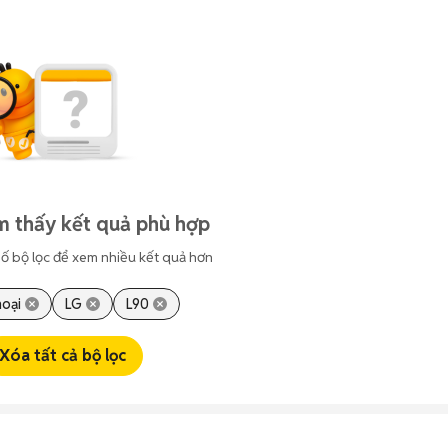
m thấy kết quả phù hợp
ố bộ lọc để xem nhiều kết quả hơn
hoại
LG
L90
Xóa tất cả bộ lọc