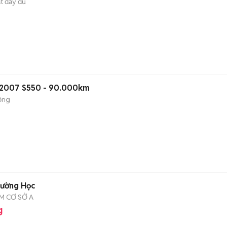
ất đầy đủ
 2007 S550 - 90.000km
ộng
n
rường Học
CM CƠ SỞ A
g