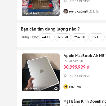
Tp Hồ Chí Minh
8
đã bán
Hùng Cường
4 phút trước
2
Bạn cần tìm
dung lượng
nào ?
Dung lượng:
64 GB
128 GB
256 GB
512 GB
Apple MacBook Air M5 
16 GB
512 GB
30.999.999 đ
Tp Hồ Chí Minh
H
Huy Trần
4 phút trước
2
Mặt Bằng Kinh Doanh ng