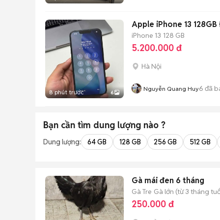
Apple iPhone 13 128GB Đ
iPhone 13
128 GB
5.200.000 đ
Hà Nội
6
đã b
Nguyễn Quang Huy
8 phút trước
6
Bạn cần tìm
dung lượng
nào ?
Dung lượng:
64 GB
128 GB
256 GB
512 GB
Gà mái đen 6 tháng
Gà Tre
Gà lớn (từ 3 tháng tuổ
250.000 đ