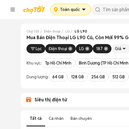
Toàn quốc
Chợ Tốt
Điện thoại
LG
LG L90
Mua Bán Điện Thoại LG L90 Cũ, Còn Mới 99% Gi
Lọc
Điện thoại
LG
187
Giá
Khu vực:
Tp Hồ Chí Minh
Bình Dương (TP Hồ Chí Minh
Dung lượng:
64 GB
128 GB
256 GB
512 GB
Siêu thị điện tử
Tất cả
Cá nhân
Bán chuyên