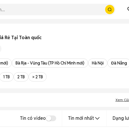
á Rẻ Tại Toàn quốc
 mới)
Bà Rịa - Vũng Tàu (TP Hồ Chí Minh mới)
Hà Nội
Đà Nẵng
1 TB
2 TB
> 2 TB
Xem Cử
Tin có video
Tin mới nhất
Dạng lư