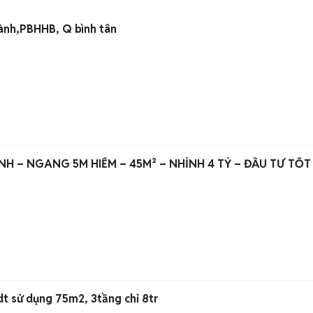
 chợ Bình Thành,PBHHB, Q bình tân
H – NGANG 5M HIẾM – 45M² – NHỈNH 4 TỶ – ĐẦU TƯ TỐT
Nhà mới đẹp xinh, 2pn, dt sử dụng 75m2, 3tầng chỉ 8tr