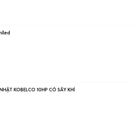
niled
 NHẬT KOBELCO 10HP CÓ SẤY KHÍ