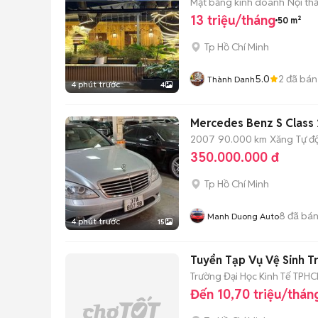
Mặt bằng kinh doanh
Nội th
13 triệu/tháng
50 m²
Tp Hồ Chí Minh
5.0
2
đã bán
Thành Danh
4 phút trước
4
Mercedes Benz S Class
2007
90.000 km
Xăng
Tự đ
350.000.000 đ
Tp Hồ Chí Minh
8
đã bá
Manh Duong Auto
4 phút trước
15
Tuyển Tạp Vụ Vệ Sinh T
Trường Đại Học Kinh Tế TPH
Đến 10,70 triệu/thán