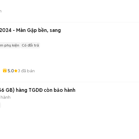
n
 2024 - Màn Gập bền, sang
m phụ kiện
Có đổi trả
5.0
3
đã bán
56 GB) hàng TGDĐ còn bảo hành
 hành