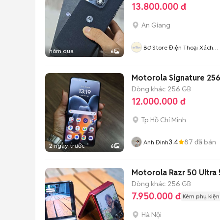
13.800.000 đ
An Giang
Bơ Store Điện Thoại Xách
hôm qua
6
Tay
Motorola Signature 25
Dòng khác
256 GB
12.000.000 đ
Tp Hồ Chí Minh
3.4
87
đã bán
Anh Đinh
2 ngày trước
6
Motorola Razr 50 Ultra 
Dòng khác
256 GB
7.950.000 đ
Kèm phụ kiện
Hà Nội