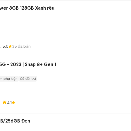
wer 8GB 128GB Xanh rêu
5.0
35
đã bán
5G - 2023 | Snap 8+ Gen 1
m phụ kiện
Có đổi trả
4.1
o
2GB/256GB Đen