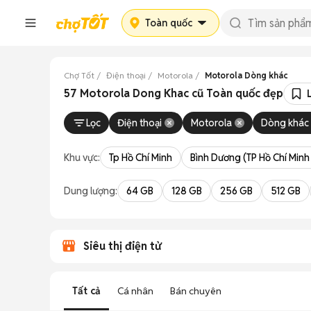
Toàn quốc
Chợ Tốt
Điện thoại
Motorola
Motorola Dòng khác
57 Motorola Dong Khac cũ Toàn quốc đẹp
Lọc
Điện thoại
Motorola
Dòng khác
Khu vực:
Tp Hồ Chí Minh
Bình Dương (TP Hồ Chí Minh
Dung lượng:
64 GB
128 GB
256 GB
512 GB
Siêu thị điện tử
Tất cả
Cá nhân
Bán chuyên