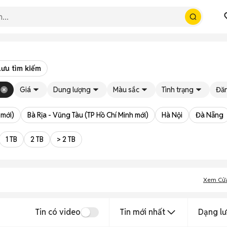
Lưu tìm kiếm
Giá
Dung lượng
Màu sắc
Tình trạng
Đăn
 mới)
Bà Rịa - Vũng Tàu (TP Hồ Chí Minh mới)
Hà Nội
Đà Nẵng
1 TB
2 TB
> 2 TB
Xem Cử
Tin có video
Tin mới nhất
Dạng lư