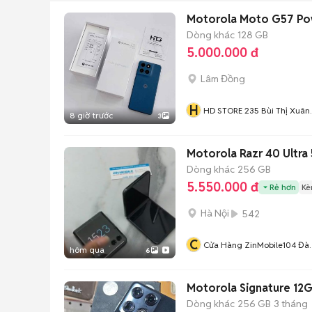
Motorola Moto G57 Po
Dòng khác
128 GB
5.000.000 đ
Lâm Đồng
H
HD STORE 235 Bùi Thị Xuân
8 giờ trước
3
Đà Lạt
Motorola Razr 40 Ultra 
Dòng khác
256 GB
5.550.000 đ
Rẻ hơn
Kè
Hà Nội
542
C
Cửa Hàng ZinMobile104 Đà
hôm qua
6
Tấn
Motorola Signature 1
Dòng khác
256 GB
3 tháng