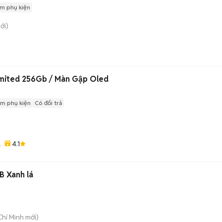
m phụ kiện
ới)
imited 256Gb / Màn Gập Oled
m phụ kiện
Có đổi trả
4.1
o
B Xanh lá
Chí Minh
mới)