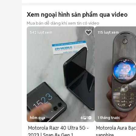
Xem ngoại hình sản phẩm qua video
Mua bán dễ dàng khi xem tin có video
542
lượt xem
115
lượt xem
hôm qua
6
1
1 tháng trước
Motorola Razr 40 Ultra 5G -
Motorola Aura Bạc
2023 | Snap 8+ Gen 1
sapphire