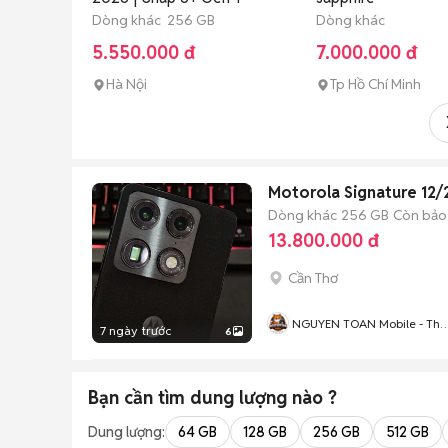
Dòng khác 256 GB
Dòng khác
5.550.000 đ
7.000.000 đ
Hà Nội
Tp Hồ Chí Minh
Motorola Signature 12/
Dòng khác
256 GB
Còn bảo
13.800.000 đ
Cần Thơ
NGUYEN TOAN Mobile - Thu
7 ngày trước
6
Máy Cũ - Bán Trả Góp
Bạn cần tìm
dung lượng
nào ?
Dung lượng:
64 GB
128 GB
256 GB
512 GB