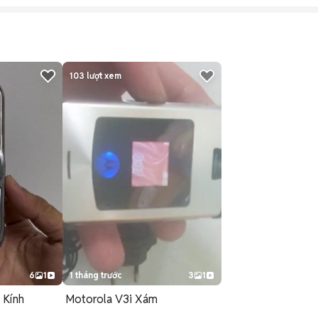
103
lượt xem
6
1
1 tháng trước
3
1
 Kính
Motorola V3i Xám