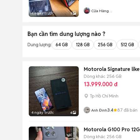
Cửa Hàng
4 ngày trước
5
ZinMobile104daotan
Bạn cần tìm
dung lượng
nào ?
Dung lượng:
64 GB
128 GB
256 GB
512 GB
Motorola Signature lik
Dòng khác
256 GB
13.999.000 đ
Tp Hồ Chí Minh
3.4
87
đã bán
Anh Đinh
4 ngày trước
6
Motorola G100 Pro 12
Dòng khác
256 GB