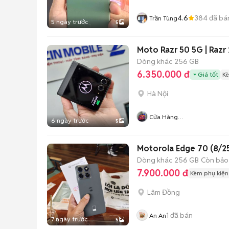
4.6
384
đã bá
Trần Tùng
5 ngày trước
5
Moto Razr 50 5G | Razr
Dòng khác
256 GB
6.350.000 đ
Giá tốt
Kè
Hà Nội
Cửa Hàng
6 ngày trước
5
ZinMobile104daotan
Motorola Edge 70 (8/2
Dòng khác
256 GB
Còn bảo
7.900.000 đ
Kèm phụ kiện
Lâm Đồng
1
đã bán
An An
7 ngày trước
5