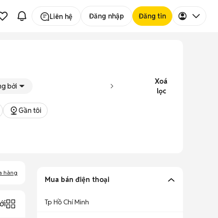
Đăng nhập
Đăng tin
Liên hệ
Xoá
g bởi
lọc
Gần tôi
a hàng
Mua bán điện thoại
Tp Hồ Chí Minh
ới