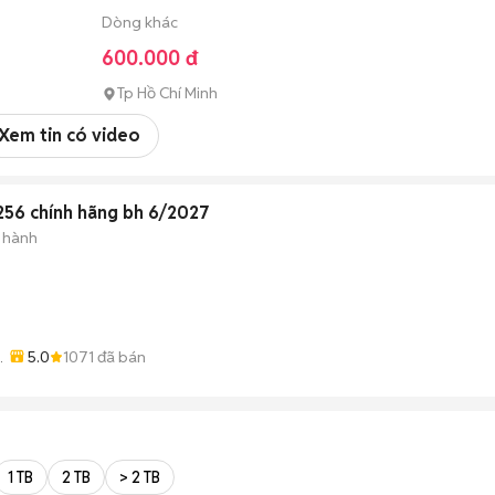
Dòng khác
600.000 đ
Tp Hồ Chí Minh
Xem tin có video
256 chính hãng bh 6/2027
 hành
5.0
1071
đã bán
1 TB
2 TB
> 2 TB