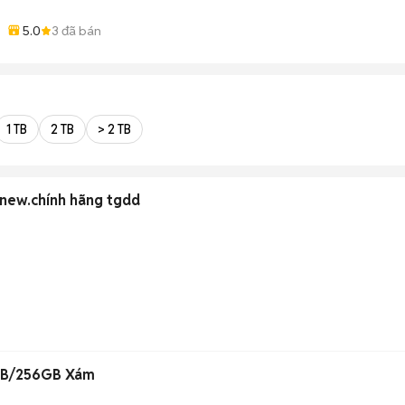
5.0
3
đã bán
1 TB
2 TB
> 2 TB
enew.chính hãng tgdd
GB/256GB Xám