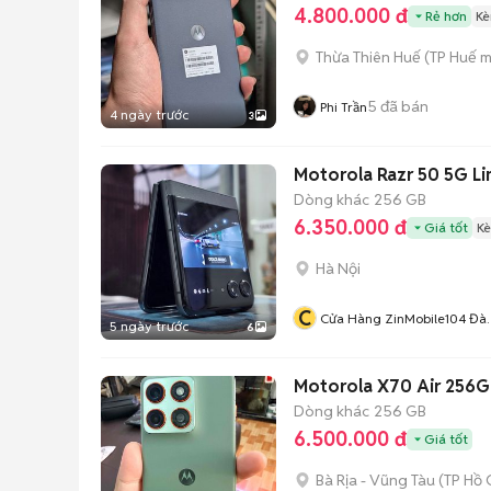
4.800.000 đ
Rẻ hơn
Kè
Thừa Thiên Huế
(
TP Huế
m
5
đã bán
Phi Trần
4 ngày trước
3
Motorola Razr 50 5G L
Dòng khác
256 GB
6.350.000 đ
Giá tốt
Kè
Hà Nội
C
Cửa Hàng ZinMobile104 Đà
5 ngày trước
6
Tấn
Motorola X70 Air 256G
Dòng khác
256 GB
6.500.000 đ
Giá tốt
Bà Rịa - Vũng Tàu
(
TP Hồ 